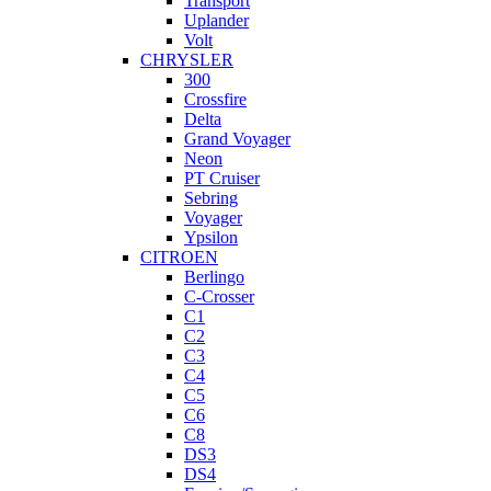
Transport
Uplander
Volt
CHRYSLER
300
Crossfire
Delta
Grand Voyager
Neon
PT Cruiser
Sebring
Voyager
Ypsilon
CITROEN
Berlingo
C-Crosser
C1
C2
C3
C4
C5
C6
C8
DS3
DS4