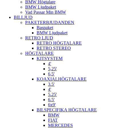
BMW Högtalare
BMW Ljudpaket
Vad Passar Min BMW
BILLJUD
PAKETERBJUDANDEN
Baspaket
BMW Ljudpaket
RETRO LJUD
RETRO HÖGTALARE
RETRO STEREO
HÖGTALARE
KITSYSTEM
4'
5,25'
6,5'
KOAXIALHÖGTALARE
3.5'
4'
5.25'
6.5'
6x9'
BILSPECIFIKA HÖGTALARE
BMW
FIAT
MERCEDES