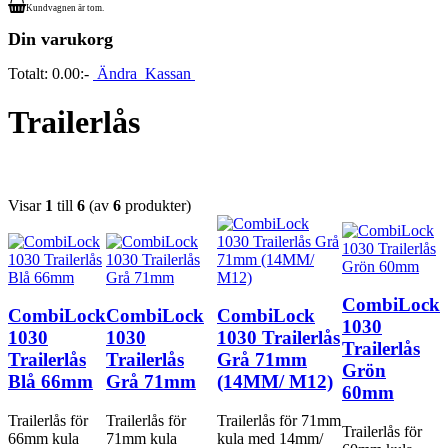
Kundvagnen är tom.
Din varukorg
Totalt:
0.00:-
Ändra
Kassan
Trailerlås
Visar
1
till
6
(av
6
produkter)
CombiLock
CombiLock
CombiLock
CombiLock
1030
1030
1030
1030 Trailerlås
Trailerlås
Trailerlås
Trailerlås
Grå 71mm
Grön
Blå 66mm
Grå 71mm
(14MM/ M12)
60mm
Trailerlås för
Trailerlås för
Trailerlås för 71mm
Trailerlås för
66mm kula
71mm kula
kula med 14mm/