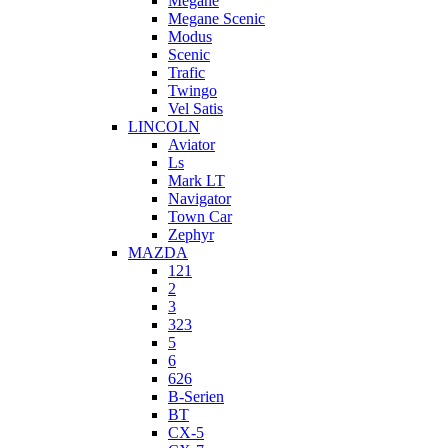
Megane
Megane Scenic
Modus
Scenic
Trafic
Twingo
Vel Satis
LINCOLN
Aviator
Ls
Mark LT
Navigator
Town Car
Zephyr
MAZDA
121
2
3
323
5
6
626
B-Serien
BT
CX-5