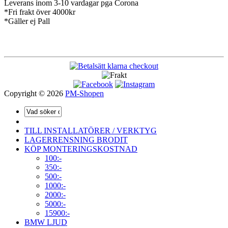
Leverans inom 3-10 vardagar pga Corona
*Fri frakt över 4000kr
*Gäller ej Pall
Copyright © 2026
PM-Shopen
TILL INSTALLATÖRER / VERKTYG
LAGERRENSNING BRODIT
KÖP MONTERINGSKOSTNAD
100:-
350:-
500:-
1000:-
2000:-
5000:-
15900:-
BMW LJUD