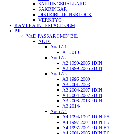
SÄKRINGSHÅLLARE
SÄKRINGAR
DISTRIBUTIONSBLOCK
VERKTYG
KAMERA INTERFACE OEM
BIL
VAD PASSAR I MIN BIL
AUDI
Audi A1
A1 2010 -
Audi A2
A2 1999-2005 1DIN
A2 1999-2005 2DIN
Audi A3
A3 1996-2000
A3 2001-2003
A3 2004-2007 1DIN
A3 2004-2007 2DIN
A3 2008-2013 2DIN
A3 2014-
Audi A4
A4 1994-1997 1DIN B5
A4 1997-2001 1DIN B5
A4 1997-2001 2DIN B5
A4 2001-2005 1DIN B6