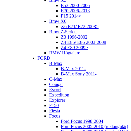
Bmw X5
E53 2000-2006
E70 2006-2013
F15 2014>
Bmw X6
X6 E71/ E72 2008>
Bmw Z-Serien
Z3 1996-2002
Z4 E85/ E86 2003-2008
Z4 E89 2009>
BMW Högtalare
FORD
B-Max
B-Max 2011-
B-Max Sony 2011-
C-Max
Cougar
Escort
Expedition
Explorer
F150
Fiesta
Focus
Ford Focus 1998-2004
Ford Focus 2005-2010 (rektangulär)