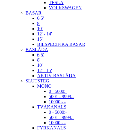
TESLA
VOLKSWAGEN
BASAR
6.5'
8'
10'
12' - 14'
15'
BILSPECIFIKA BASAR
BASLÅDA
6,5'
8'
10'
12' - 15'
AKTIV BASLÅDA
SLUTSTEG
MONO
0 - 5000:-
5001 - 9999:-
10000:- -
TVÅKANALS
0 - 5000:-
5001 - 9999:-
10000:- -
FYRKANALS