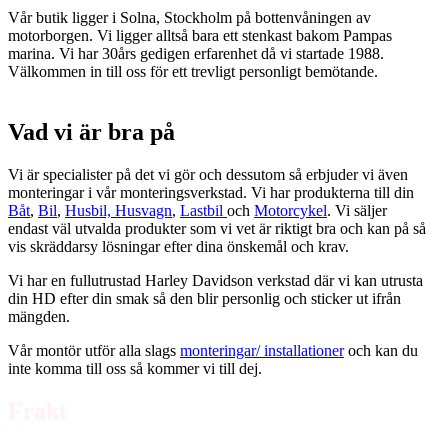
Vår butik ligger i Solna, Stockholm på bottenvåningen av
motorborgen. Vi ligger alltså bara ett stenkast bakom Pampas
marina. Vi har 30års gedigen erfarenhet då vi startade 1988.
Välkommen in till oss för ett trevligt personligt bemötande.
Vad vi är bra på
Vi är specialister på det vi gör och dessutom så erbjuder vi även
monteringar i vår monteringsverkstad. Vi har produkterna till din
Båt
,
Bil
,
Husbil, Husvagn
,
Lastbil
och
Motorcykel
. Vi säljer
endast väl utvalda produkter som vi vet är riktigt bra och kan på så
vis skräddarsy lösningar efter dina önskemål och krav.
Vi har en fullutrustad Harley Davidson verkstad där vi kan utrusta
din HD efter din smak så den blir personlig och sticker ut ifrån
mängden.
Vår montör utför alla slags
monteringar/ installationer
och kan du
inte komma till oss så kommer vi till dej.
Frakt