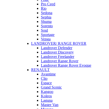
Pro Ceed
Rio
Sedona
Sephia
Shuma
Sorento
Soul
Sportage
Venga
LANDROVER/ RANGE ROVER
Landrover Defender
Landrover Discovery
Landrover Freelander
Landrover Range Rover
Landrover Range Rover Evoque
RENAULT
Avantime
Clio
Espace
Grand Scenic
Kangoo
Koleos
Laguna
Master Van