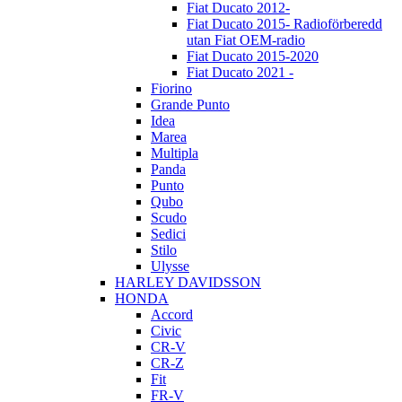
Fiat Ducato 2012-
Fiat Ducato 2015- Radioförberedd
utan Fiat OEM-radio
Fiat Ducato 2015-2020
Fiat Ducato 2021 -
Fiorino
Grande Punto
Idea
Marea
Multipla
Panda
Punto
Qubo
Scudo
Sedici
Stilo
Ulysse
HARLEY DAVIDSSON
HONDA
Accord
Civic
CR-V
CR-Z
Fit
FR-V