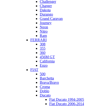
Challenger
Charger
Dakota
Durango
Grand Caravan
Journey
Neon
Nitro
Ram
FERRARI
308
355
360
456M GT
California
Enzo
FIAT
500
Barchetta
Brava/Bravo
Croma
Doblo
Ducato
Fiat Ducato 1994-2005
Fiat Ducato 2006-2014