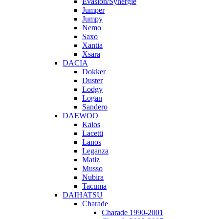
Evasion/Synergie
Jumper
Jumpy
Nemo
Saxo
Xantia
Xsara
DACIA
Dokker
Duster
Lodgy
Logan
Sandero
DAEWOO
Kalos
Lacetti
Lanos
Leganza
Matiz
Musso
Nubira
Tacuma
DAIHATSU
Charade
Charade 1990-2001