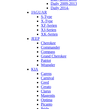
Daily 2009-2013
Daily 2014-
JAGUAR
S-Type
X-Type
XF-Serien
XJ-Serien
XK-Serien
JEEP
Cherokee
Commander
Compass
Grand Cherokee
Patriot
Wrangler
KIA
Carens
Carnival
Ceed
Cerato
Clarus
Magentis
Optima
Picanto
Pride