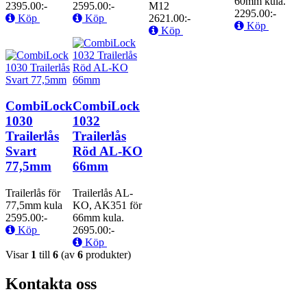
60mm kula.
2395.00:-
2595.00:-
M12
2295.00:-
Köp
Köp
2621.00:-
Köp
Köp
CombiLock
CombiLock
1030
1032
Trailerlås
Trailerlås
Svart
Röd AL-KO
77,5mm
66mm
Trailerlås för
Trailerlås AL-
77,5mm kula
KO, AK351 för
2595.00:-
66mm kula.
Köp
2695.00:-
Köp
Visar
1
till
6
(av
6
produkter)
Kontakta oss