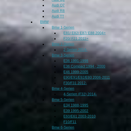
Audi Q7
Audi R8
Audi TT
BMW
Bmw 1-Serien
E81/ E82/ E87/ E88 2004>
F20/ F21 2011>
Bmw 2-Serien
2-Serien 2014-
Bmw 3-Serien
E36 1991-1998
E36 Compact 1994 - 2000
E46 1999-2005
E90/E91/E92/E93 2006-2011
F30/F31 2012-
Bmw 4-Serien
4-Serien (F32) 2014-
Bmw 5-Serien
E34 1988-1995
E39 1995-2002
E60/E61 2003-2010
F10/F11
Bmw 6-Serien