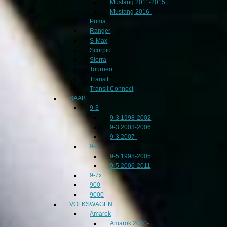
Mustang 2011-2015
Mustang 2016-
Puma
Ranger
S-Max
Scorpio
Sierra
Tourneo
Transit
Transit Connect
SAAB
9-3
9-3 1998-2002
9-3 2003-2006
9-3 2007-
9-5
9-5 1998-2005
9-5 2006-2011
9-7x
900
9000
VOLKSWAGEN
Amarok
Amarok 2010-