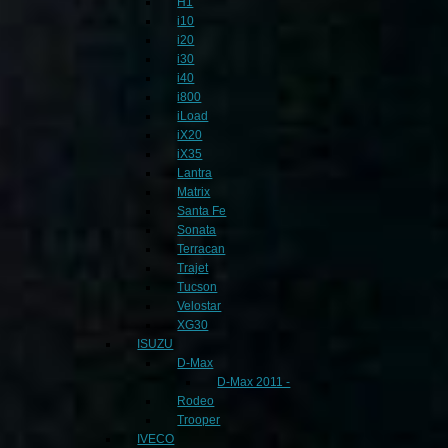
H1
i10
i20
i30
i40
i800
iLoad
iX20
iX35
Lantra
Matrix
Santa Fe
Sonata
Terracan
Trajet
Tucson
Velostar
XG30
ISUZU
D-Max
D-Max 2011 -
Rodeo
Trooper
IVECO