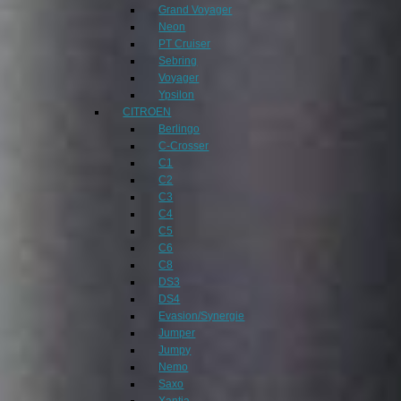
Grand Voyager
Neon
PT Cruiser
Sebring
Voyager
Ypsilon
CITROEN
Berlingo
C-Crosser
C1
C2
C3
C4
C5
C6
C8
DS3
DS4
Evasion/Synergie
Jumper
Jumpy
Nemo
Saxo
Xantia