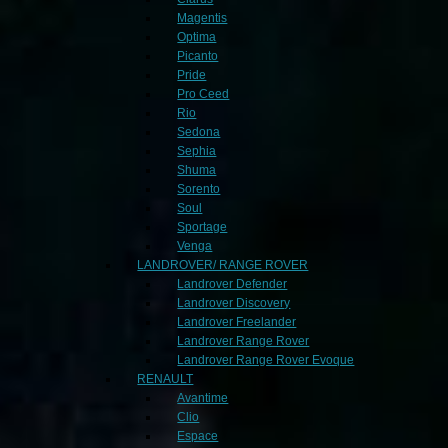
Magentis
Optima
Picanto
Pride
Pro Ceed
Rio
Sedona
Sephia
Shuma
Sorento
Soul
Sportage
Venga
LANDROVER/ RANGE ROVER
Landrover Defender
Landrover Discovery
Landrover Freelander
Landrover Range Rover
Landrover Range Rover Evoque
RENAULT
Avantime
Clio
Espace