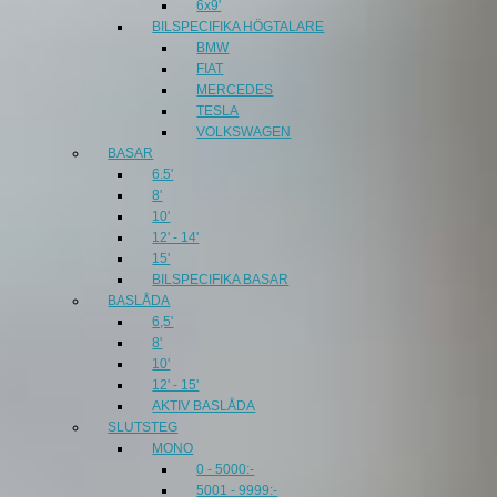
6x9'
BILSPECIFIKA HÖGTALARE
BMW
FIAT
MERCEDES
TESLA
VOLKSWAGEN
BASAR
6.5'
8'
10'
12' - 14'
15'
BILSPECIFIKA BASAR
BASLÅDA
6,5'
8'
10'
12' - 15'
AKTIV BASLÅDA
SLUTSTEG
MONO
0 - 5000:-
5001 - 9999:-