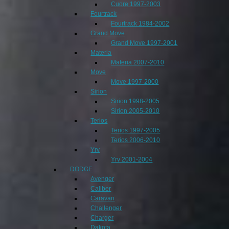
Cuore 1997-2003
Fourtrack
Fourtrack 1984-2002
Grand Move
Grand Move 1997-2001
Materia
Materia 2007-2010
Move
Move 1997-2000
Sirion
Sirion 1998-2005
Sirion 2005-2010
Terios
Terios 1997-2005
Terios 2006-2010
Yrv
Yrv 2001-2004
DODGE
Avenger
Caliber
Caravan
Challenger
Charger
Dakota