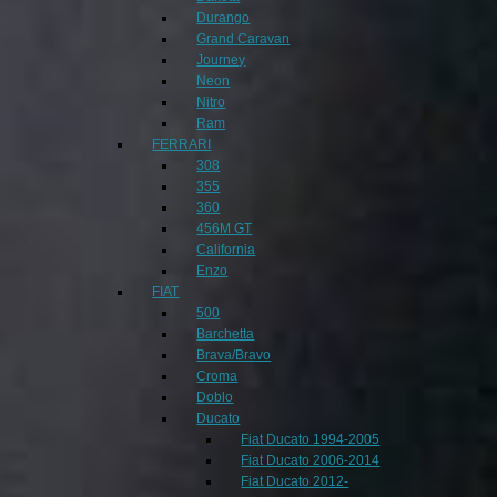
Durango
Grand Caravan
Journey
Neon
Nitro
Ram
FERRARI
308
355
360
456M GT
California
Enzo
FIAT
500
Barchetta
Brava/Bravo
Croma
Doblo
Ducato
Fiat Ducato 1994-2005
Fiat Ducato 2006-2014
Fiat Ducato 2012-