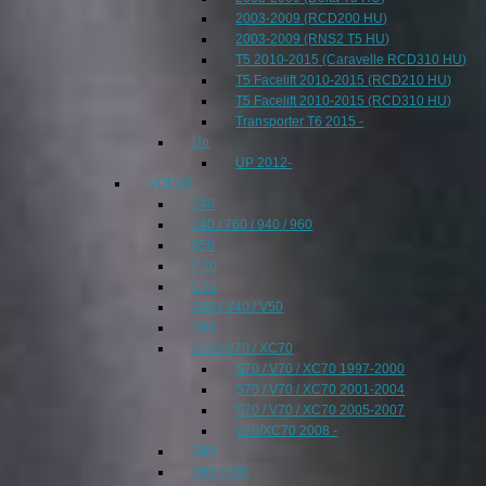
2003-2009 (RCD200 HU)
2003-2009 (RNS2 T5 HU)
T5 2010-2015 (Caravelle RCD310 HU)
T5 Facelift 2010-2015 (RCD210 HU)
T5 Facelift 2010-2015 (RCD310 HU)
Transporter T6 2015 -
Up
UP 2012-
VOLVO
240
740 / 760 / 940 / 960
850
C30
C70
S40 / V40 / V50
S60
S70 / V70 / XC70
S70 / V70 / XC70 1997-2000
S70 / V70 / XC70 2001-2004
S70 / V70 / XC70 2005-2007
V70/XC70 2008 -
S80
S90 / V90