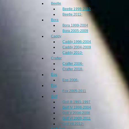
Beetle
Beetle 1998-2010
Beetle 2011-
Bora
Bora 1999-2004
Bora 2005-2009
Caddy
Caddy 1996-2004
Caddy 2004-2009
Caddy 2010-
Crafter
Crafter 2006-
Crafter 2018-
Eos
Eos 2006-
Fox
Fox 2005-2011
Golf
Golf III 1991-1997
Golf IV 1998-2004
Golf V 2004-2008
Golf VI 2009-2011
Golf VII 2012-