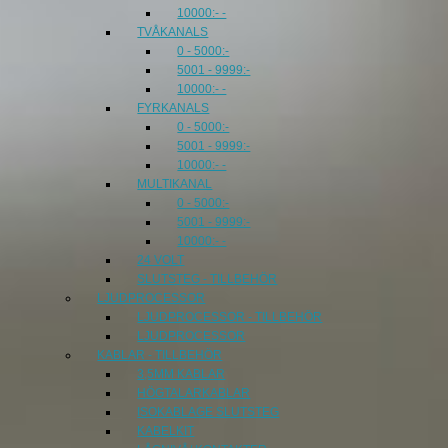
10000:- -
TVÅKANALS
0 - 5000:-
5001 - 9999:-
10000:- -
FYRKANALS
0 - 5000:-
5001 - 9999:-
10000:- -
MULTIKANAL
0 - 5000:-
5001 - 9999:-
10000:- -
24 VOLT
SLUTSTEG - TILLBEHÖR
LJUDPROCESSOR
LJUDPROCESSOR - TILLBEHÖR
LJUDPROCESSOR
KABLAR - TILLBEHÖR
3,5MM KABLAR
HÖGTALARKABLAR
ISOKABLAGE SLUTSTEG
KABELKIT