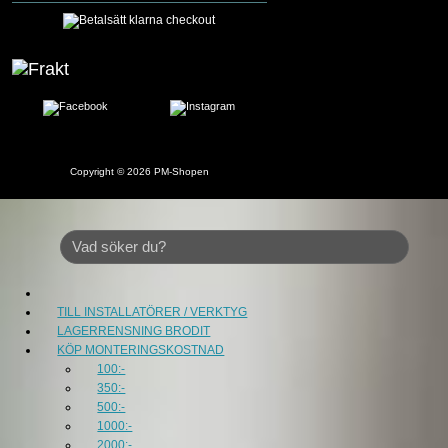
Copyright © 2026
PM-Shopen
TILL INSTALLATÖRER / VERKTYG
LAGERRENSNING BRODIT
KÖP MONTERINGSKOSTNAD
100:-
350:-
500:-
1000:-
2000:-