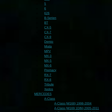
5
6
626
B-Serien
BT
CX-5
CX-7
CX-9
Demio
Miata
MPV
MX-3
MX-5
MX-6
Premacy
RX-7
RX-8
Tribute
Xedos
MERCEDES
A-Class
A-Class (W168) 1998-2004
A-Class (W169 1DIN) 2005-2011