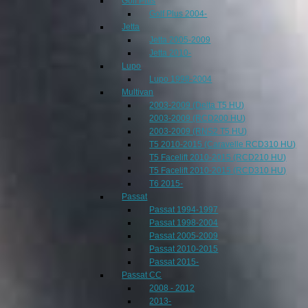
Golf Plus
Golf Plus 2004-
Jetta
Jetta 2005-2009
Jetta 2010-
Lupo
Lupo 1998-2004
Multivan
2003-2009 (Delta T5 HU)
2003-2009 (RCD200 HU)
2003-2009 (RNS2 T5 HU)
T5 2010-2015 (Caravelle RCD310 HU)
T5 Facelift 2010-2015 (RCD210 HU)
T5 Facelift 2010-2015 (RCD310 HU)
T6 2015-
Passat
Passat 1994-1997
Passat 1998-2004
Passat 2005-2009
Passat 2010-2015
Passat 2015-
Passat CC
2008 - 2012
2013-