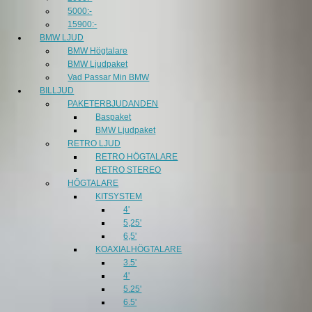
5000:-
15900:-
BMW LJUD
BMW Högtalare
BMW Ljudpaket
Vad Passar Min BMW
BILLJUD
PAKETERBJUDANDEN
Baspaket
BMW Ljudpaket
RETRO LJUD
RETRO HÖGTALARE
RETRO STEREO
HÖGTALARE
KITSYSTEM
4'
5,25'
6,5'
KOAXIALHÖGTALARE
3.5'
4'
5.25'
6.5'