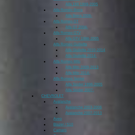
Alfa 166 1999-2005
Alfa Romeo Brera
Alfa Brera 2006-
Alfa Romeo GT
Alfa GT 2004-
Alfa Romeo GTV
Alfa GTV 1996-2005
Alfa Romeo Guilietta
Alfa Giulietta 2010-2014
Alfa Giulietta 2014-
Alfa Romeo Mito
Alfa Mito 2009-2013
Alfa Mito 2014-
Alfa Romeo Spider
Alfa Spider 1996-2005
Alfa Spider 2007-
CHEVROLET
Avalanche
Avalanche 2003-2006
Avalanche 2007-2013
Aveo
Blazer / S10
Camaro