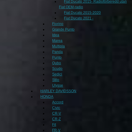
Fiat Ducato 2015- Radioförberedd utan
Fiat OEM-radio
Fiat Ducato 2015-2020
Fiat Ducato 2021 -
Fiorino
Grande Punto
Idea
Marea
Multipla
Panda
Punto
Qubo
Scudo
Sedici
Stilo
Ulysse
HARLEY DAVIDSSON
HONDA
Accord
Civic
CR-V
CR-Z
Fit
FR-V