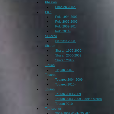
Phaeton
Phaeton 2002-
Polo
Polo 1994-2001
Polo 2002-2009
Polo 2009-2014
Polo 2014-
Scirocco
Scirocco 2008-
Sharan
Sharan 1995-2000
Sharan 2000-2009
Sharan 2010-
Tiguan
Tiguan 2007-
Touareg
Touareg 2004-2009
Touareg 2010-
Touran
Touran 2003-2009
Touran 2003-2009 2-delad stereo
Touran 2010-
Transporter
2003-2009 (Delta T5 HU)