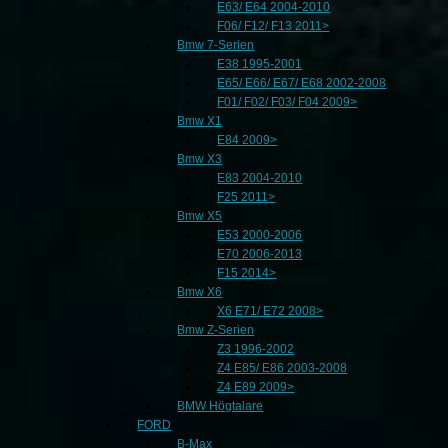
E63/ E64 2004-2010
F06/ F12/ F13 2011>
Bmw 7-Serien
E38 1995-2001
E65/ E66/ E67/ E68 2002-2008
F01/ F02/ F03/ F04 2009>
Bmw X1
E84 2009>
Bmw X3
E83 2004-2010
F25 2011>
Bmw X5
E53 2000-2006
E70 2006-2013
F15 2014>
Bmw X6
X6 E71/ E72 2008>
Bmw Z-Serien
Z3 1996-2002
Z4 E85/ E86 2003-2008
Z4 E89 2009>
BMW Högtalare
FORD
B-Max