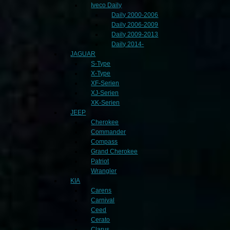
Iveco Daily
Daily 2000-2006
Daily 2006-2009
Daily 2009-2013
Daily 2014-
JAGUAR
S-Type
X-Type
XF-Serien
XJ-Serien
XK-Serien
JEEP
Cherokee
Commander
Compass
Grand Cherokee
Patriot
Wrangler
KIA
Carens
Carnival
Ceed
Cerato
Clarus