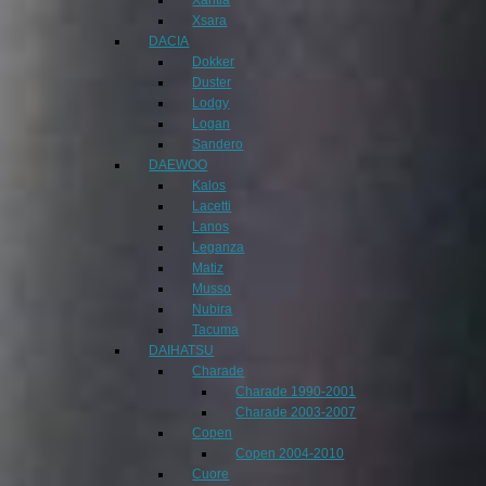
Xsara
DACIA
Dokker
Duster
Lodgy
Logan
Sandero
DAEWOO
Kalos
Lacetti
Lanos
Leganza
Matiz
Musso
Nubira
Tacuma
DAIHATSU
Charade
Charade 1990-2001
Charade 2003-2007
Copen
Copen 2004-2010
Cuore