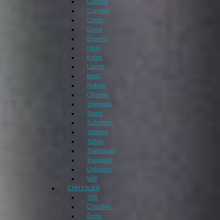
Captiva
Corvette
Cruze
Epica
Express
HHR
Kalos
Lacetti
Matiz
Nubira
Orlando
Silverado
Spark
Suburban
Tacuma
Tahoe
Trailblazer
Transport
Uplander
Volt
CHRYSLER
300
Crossfire
Delta