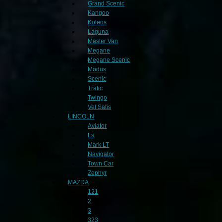
Grand Scenic
Kangoo
Koleos
Laguna
Master Van
Megane
Megane Scenic
Modus
Scenic
Trafic
Twingo
Vel Satis
LINCOLN
Aviator
Ls
Mark LT
Navigator
Town Car
Zephyr
MAZDA
121
2
3
323