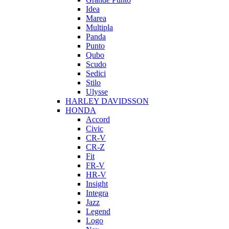
Idea
Marea
Multipla
Panda
Punto
Qubo
Scudo
Sedici
Stilo
Ulysse
HARLEY DAVIDSSON
HONDA
Accord
Civic
CR-V
CR-Z
Fit
FR-V
HR-V
Insight
Integra
Jazz
Legend
Logo