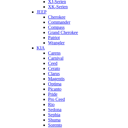
XJ-Serien
XK-Serien
JEEP
Cherokee
Commander
Compass
Grand Cherokee
Patriot
Wrangler
KIA
Carens
Carnival
Ceed
Cerato
Clarus
Magentis
Optima
Picanto
Pride
Pro Ceed
Rio
Sedona
Sephia
Shuma
Sorento