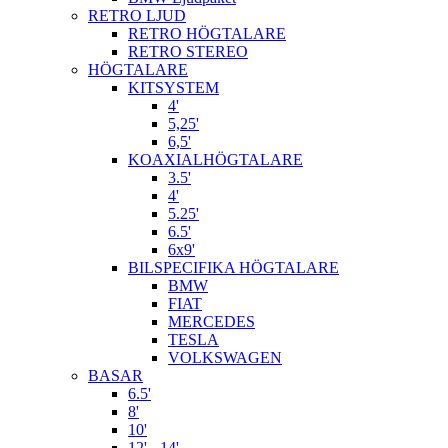
RETRO LJUD
RETRO HÖGTALARE
RETRO STEREO
HÖGTALARE
KITSYSTEM
4'
5,25'
6,5'
KOAXIALHÖGTALARE
3.5'
4'
5.25'
6.5'
6x9'
BILSPECIFIKA HÖGTALARE
BMW
FIAT
MERCEDES
TESLA
VOLKSWAGEN
BASAR
6.5'
8'
10'
12' - 14'