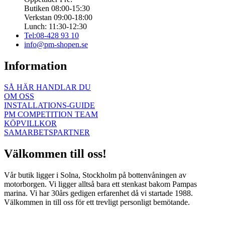
Butiken 08:00-15:30
Verkstan 09:00-18:00
Lunch: 11:30-12:30
Tel:08-428 93 10
info@pm-shopen.se
Information
SÅ HÄR HANDLAR DU
OM OSS
INSTALLATIONS-GUIDE
PM COMPETITION TEAM
KÖPVILLKOR
SAMARBETSPARTNER
Välkommen till oss!
Vår butik ligger i Solna, Stockholm på bottenvåningen av
motorborgen. Vi ligger alltså bara ett stenkast bakom Pampas
marina. Vi har 30års gedigen erfarenhet då vi startade 1988.
Välkommen in till oss för ett trevligt personligt bemötande.