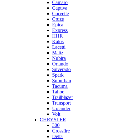
Camaro
Captiva
Corvette
Cruze
Epica
Express
HHR
Kalos
Lacetti
Matiz
Nubira
Orlando
Silverado
Spark
Suburban
Tacuma
Tahoe
Trailblazer
Transport
Uplander
Volt
CHRYSLER
300
Crossfire
Delta