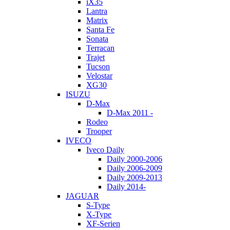
iX35
Lantra
Matrix
Santa Fe
Sonata
Terracan
Trajet
Tucson
Velostar
XG30
ISUZU
D-Max
D-Max 2011 -
Rodeo
Trooper
IVECO
Iveco Daily
Daily 2000-2006
Daily 2006-2009
Daily 2009-2013
Daily 2014-
JAGUAR
S-Type
X-Type
XF-Serien