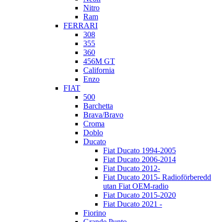
Nitro
Ram
FERRARI
308
355
360
456M GT
California
Enzo
FIAT
500
Barchetta
Brava/Bravo
Croma
Doblo
Ducato
Fiat Ducato 1994-2005
Fiat Ducato 2006-2014
Fiat Ducato 2012-
Fiat Ducato 2015- Radioförberedd
utan Fiat OEM-radio
Fiat Ducato 2015-2020
Fiat Ducato 2021 -
Fiorino
Grande Punto