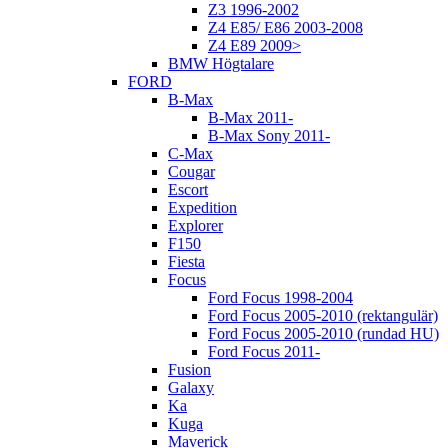
Z3 1996-2002
Z4 E85/ E86 2003-2008
Z4 E89 2009>
BMW Högtalare
FORD
B-Max
B-Max 2011-
B-Max Sony 2011-
C-Max
Cougar
Escort
Expedition
Explorer
F150
Fiesta
Focus
Ford Focus 1998-2004
Ford Focus 2005-2010 (rektangulär)
Ford Focus 2005-2010 (rundad HU)
Ford Focus 2011-
Fusion
Galaxy
Ka
Kuga
Maverick