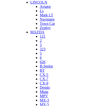
LINCOLN
Aviator
Ls
Mark LT
Navigator
Town Car
Zephyr
MAZDA
121
2
3
323
5
6
626
B-Serien
BT
CX-5
CX-7
CX-9
Demio
Miata
MPV
MX-3
MX-5