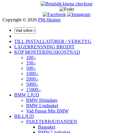
Copyright © 2026
PM-Shopen
TILL INSTALLATÖRER / VERKTYG
LAGERRENSNING BRODIT
KÖP MONTERINGSKOSTNAD
100:-
350:-
500:-
1000:-
2000:-
5000:-
15900:-
BMW LJUD
BMW Högtalare
BMW Ljudpaket
Vad Passar Min BMW
BILLJUD
PAKETERBJUDANDEN
Baspaket
BMW Ljudpaket