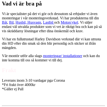
Vad vi är bra på
Vi är specialister på det vi gör och dessutom så erbjuder vi även
monteringar i vår monteringsverkstad. Vi har produkterna till din
Båt
,
Bil
,
Husbil, Husvagn
,
Lastbil
och
Motorcykel
. Vi säljer
endast väl utvalda produkter som vi vet är riktigt bra och kan på så
vis skräddarsy lösningar efter dina önskemål och krav.
Vi har en fullutrustad Harley Davidson verkstad där vi kan utrusta
din HD efter din smak så den blir personlig och sticker ut ifrån
mängden.
Vår montör utför alla slags
monteringar/ installationer
och kan du
inte komma till oss så kommer vi till dej.
Frakt
Leverans inom 3-10 vardagar pga Corona
*Fri frakt över 4000kr
*Gäller ej Pall