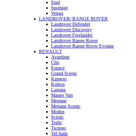
Soul
Sportage
Venga
LANDROVER/ RANGE ROVER
Landrover Defender
Landrover Discovery
Landrover Freelander
Landrover Range Rover
Landrover Range Rover Evoque
RENAULT
Avantime
Clio
Espace
Grand Scenic
Kangoo
Koleos
Laguna
Master Van
Megane
Megane Scenic
Modus
Scenic
Trafic
Twingo
Vel Satis