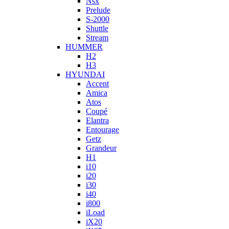
Nsx
Prelude
S-2000
Shuttle
Stream
HUMMER
H2
H3
HYUNDAI
Accent
Amica
Atos
Coupé
Elantra
Entourage
Getz
Grandeur
H1
i10
i20
i30
i40
i800
iLoad
iX20