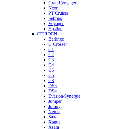
Grand Voyager
Neon
PT Cruiser
Sebring
Voyager
Ypsilon
CITROEN
Berlingo
C-Crosser
C1
C2
C3
C4
C5
C6
C8
DS3
DS4
Evasion/Synergie
Jumper
Jumpy
Nemo
Saxo
Xantia
Xsara