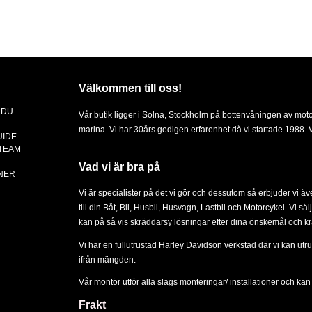
Välkommen till oss!
 DU
Vår butik ligger i Solna, Stockholm på bottenvåningen av mot
marina. Vi har 30års gedigen erfarenhet då vi startade 1988. Vä
UIDE
 TEAM
Vad vi är bra på
NER
Vi är specialister på det vi gör och dessutom så erbjuder vi ä
till din
Båt
,
Bil
,
Husbil, Husvagn
,
Lastbil
och
Motorcykel
. Vi sä
kan på så vis skräddarsy lösningar efter dina önskemål och kr
Vi har en fullutrustad Harley Davidson verkstad där vi kan utru
ifrån mängden.
Vår montör utför alla slags
monteringar/ installationer
och kan d
Frakt