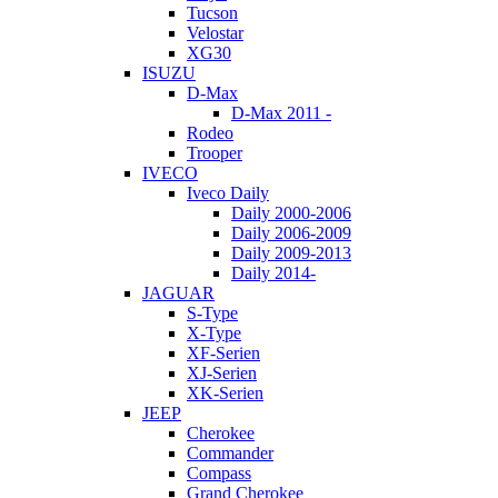
Tucson
Velostar
XG30
ISUZU
D-Max
D-Max 2011 -
Rodeo
Trooper
IVECO
Iveco Daily
Daily 2000-2006
Daily 2006-2009
Daily 2009-2013
Daily 2014-
JAGUAR
S-Type
X-Type
XF-Serien
XJ-Serien
XK-Serien
JEEP
Cherokee
Commander
Compass
Grand Cherokee