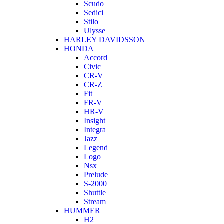
Scudo
Sedici
Stilo
Ulysse
HARLEY DAVIDSSON
HONDA
Accord
Civic
CR-V
CR-Z
Fit
FR-V
HR-V
Insight
Integra
Jazz
Legend
Logo
Nsx
Prelude
S-2000
Shuttle
Stream
HUMMER
H2