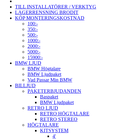
TILL INSTALLATÖRER / VERKTYG
LAGERRENSNING BRODIT
KÖP MONTERINGSKOSTNAD
100:-
350:-
500:-
1000:-
2000:-
5000:-
15900:-
BMW LJUD
BMW Högtalare
BMW Ljudpaket
Vad Passar Min BMW
BILLJUD
PAKETERBJUDANDEN
Baspaket
BMW Ljudpaket
RETRO LJUD
RETRO HÖGTALARE
RETRO STEREO
HÖGTALARE
KITSYSTEM
4'