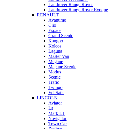
Landrover Range Rover
Landrover Range Rover Evoque
RENAULT
Avantime
Clio
Espace
Grand Scenic
Kangoo
Koleos
Laguna
Master Van
Megane
Megane Scenic
Modus
Scenic
Trafic
Twingo
Vel Satis
LINCOLN
Aviator
Ls
Mark LT
Navigator
Town Car
Zephyr