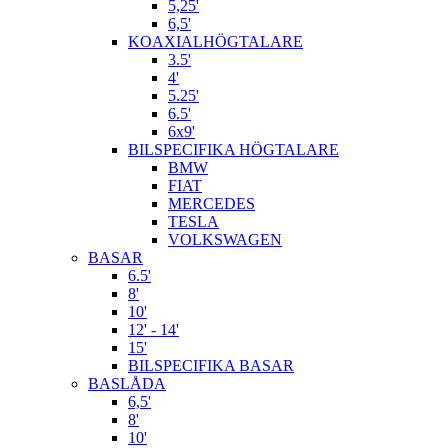
5,25'
6,5'
KOAXIALHÖGTALARE
3.5'
4'
5.25'
6.5'
6x9'
BILSPECIFIKA HÖGTALARE
BMW
FIAT
MERCEDES
TESLA
VOLKSWAGEN
BASAR
6.5'
8'
10'
12' - 14'
15'
BILSPECIFIKA BASAR
BASLÅDA
6,5'
8'
10'