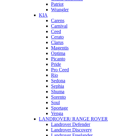
Patriot
Wrangler
KIA
Carens
Carnival
Ceed
Cerato
Clarus
Magentis
Optima
Picanto
Pride
Pro Ceed
Rio
Sedona
Sephia
Shuma
Sorento
Soul
Sportage
Venga
LANDROVER/ RANGE ROVER
Landrover Defender
Landrover Discovery
Landrover Freelander