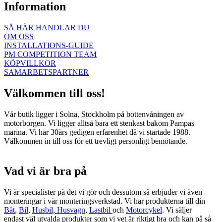
Information
SÅ HÄR HANDLAR DU
OM OSS
INSTALLATIONS-GUIDE
PM COMPETITION TEAM
KÖPVILLKOR
SAMARBETSPARTNER
Välkommen till oss!
Vår butik ligger i Solna, Stockholm på bottenvåningen av
motorborgen. Vi ligger alltså bara ett stenkast bakom Pampas
marina. Vi har 30års gedigen erfarenhet då vi startade 1988.
Välkommen in till oss för ett trevligt personligt bemötande.
Vad vi är bra på
Vi är specialister på det vi gör och dessutom så erbjuder vi även
monteringar i vår monteringsverkstad. Vi har produkterna till din
Båt
,
Bil
,
Husbil, Husvagn
,
Lastbil
och
Motorcykel
. Vi säljer
endast väl utvalda produkter som vi vet är riktigt bra och kan på så