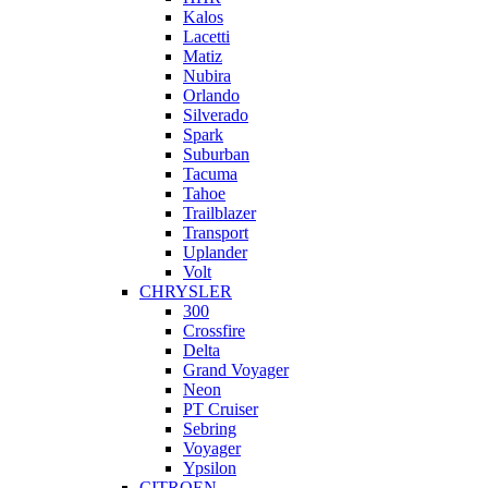
Kalos
Lacetti
Matiz
Nubira
Orlando
Silverado
Spark
Suburban
Tacuma
Tahoe
Trailblazer
Transport
Uplander
Volt
CHRYSLER
300
Crossfire
Delta
Grand Voyager
Neon
PT Cruiser
Sebring
Voyager
Ypsilon
CITROEN