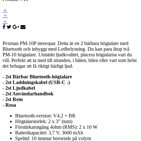
«
=
»
Pexman PM-10P stereopar. Detta är en 2 bärbara högtalare med
Bluetooth och inbyggt med Ledbelysning. Du kan para ihop två
PM-10 högtalare. Utmärkt ljudkvalitet, placera högtalarna vart du
vill. Perfekt att ta med till stranden, i båten, bilen eller vart som helst
det behagar att få riktigt härligt ljud.
- 2st Bärbar Bluetooth-högtalare
- 2st Laddningskabel (USB-C -)
- 2st Ljudkabel
- 2st Användarhandbok
- 2st Rem
- Rosa
Bluetooth-version: V4.2 + BR
Högtalarstorlek: 2 x 3” (tum)
Förstärkarutgång 4ohm (RMS): 2 x 10 W
Batterikapacitet: 3,7 V, 3600 mAh
Speltid: 10 timmar beroende på volym