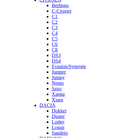
Berlingo
C-Crosser
C1
C2
C3
C4
C5
C6
C8
DS3
DS4
Evasion/Synergie
Jumper
Jumpy
Nemo
Saxo
Xantia
Xsara
DACIA
Dokker
Duster
Lodgy
Logan
Sandero