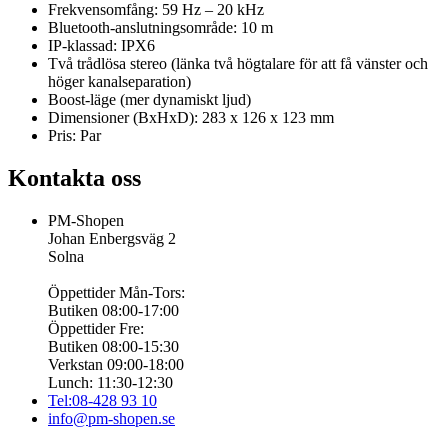
Frekvensomfång: 59 Hz – 20 kHz
Bluetooth-anslutningsområde: 10 m
IP-klassad: IPX6
Två trådlösa stereo (länka två högtalare för att få vänster och
höger kanalseparation)
Boost-läge (mer dynamiskt ljud)
Dimensioner (BxHxD): 283 x 126 x 123 mm
Pris: Par
Kontakta oss
PM-Shopen
Johan Enbergsväg 2
Solna
Öppettider Mån-Tors:
Butiken 08:00-17:00
Öppettider Fre:
Butiken 08:00-15:30
Verkstan 09:00-18:00
Lunch: 11:30-12:30
Tel:08-428 93 10
info@pm-shopen.se