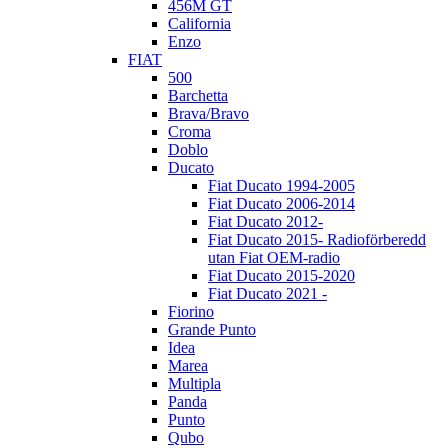
456M GT
California
Enzo
FIAT
500
Barchetta
Brava/Bravo
Croma
Doblo
Ducato
Fiat Ducato 1994-2005
Fiat Ducato 2006-2014
Fiat Ducato 2012-
Fiat Ducato 2015- Radioförberedd
utan Fiat OEM-radio
Fiat Ducato 2015-2020
Fiat Ducato 2021 -
Fiorino
Grande Punto
Idea
Marea
Multipla
Panda
Punto
Qubo