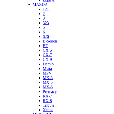
MAZDA
121
2
3
323
5
6
626
B-Serien
BT
CX-5
CX-7
CX-9
Demio
Miata
MPV
MX-3
MX-5
MX-6
Premacy
RX-7
RX-8
Tribute
Xedos