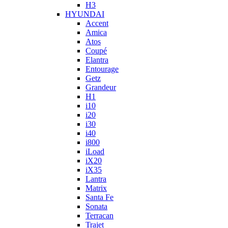
H3
HYUNDAI
Accent
Amica
Atos
Coupé
Elantra
Entourage
Getz
Grandeur
H1
i10
i20
i30
i40
i800
iLoad
iX20
iX35
Lantra
Matrix
Santa Fe
Sonata
Terracan
Trajet