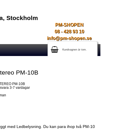
na, Stockholm
PM-SHOPEN
08 - 428 93 10
info@pm-shopen.se
Kundvagnen är tom.
tereo PM-10B
 STEREO PM-10B
gsvara 3-7 vardagar
xman
yggt med Ledbelysning. Du kan para ihop två PM-10