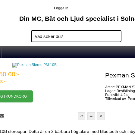
Logga in
Din MC, Båt och Ljud specialist i Sol
50.00:-
Pexman S
00:-
Art.nr: PEXMAN
Lager: Beställnin
Fraktvikt: 4.2kg
Tillverkad av: Pe
«
=
»
B stereopar. Detta är en 2 bärbara högtalare med Bluetooth och inb