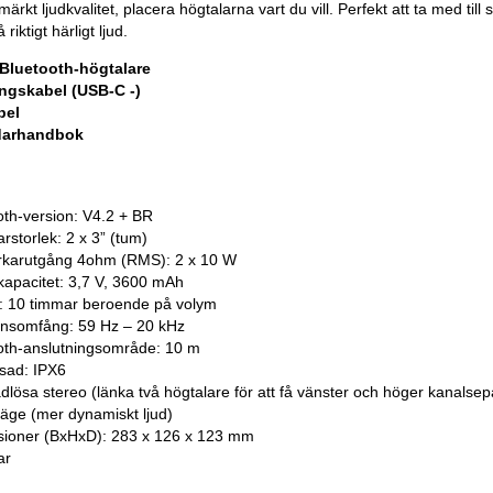
ärkt ljudkvalitet, placera högtalarna vart du vill. Perfekt att ta med till 
riktigt härligt ljud.
 Bluetooth-högtalare
ingskabel (USB-C -)
bel
ndarhandbok
oth-version: V4.2 + BR
rstorlek: 2 x 3” (tum)
rkarutgång 4ohm (RMS): 2 x 10 W
ikapacitet: 3,7 V, 3600 mAh
d: 10 timmar beroende på volym
nsomfång: 59 Hz – 20 kHz
oth-anslutningsområde: 10 m
ssad: IPX6
ådlösa stereo (länka två högtalare för att få vänster och höger kanalsep
läge (mer dynamiskt ljud)
ioner (BxHxD): 283 x 126 x 123 mm
ar