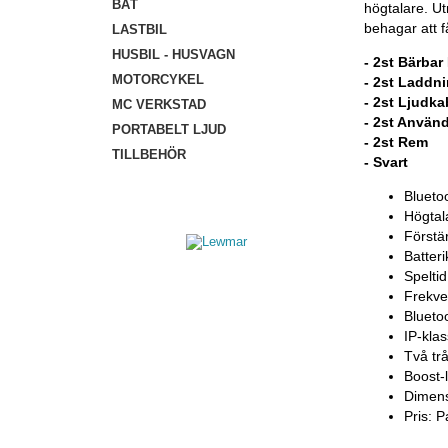
BÅT
högtalare. Utm
behagar att få 
LASTBIL
HUSBIL - HUSVAGN
- 2st Bärbar
MOTORCYKEL
- 2st Laddn
- 2st Ljudka
MC VERKSTAD
- 2st Anvä
PORTABELT LJUD
- 2st Rem
TILLBEHÖR
- Svart
Blueto
Högtala
Förstä
Batter
Spelti
Frekve
Blueto
IP-kla
Två tr
Boost-
Dimens
Pris: P