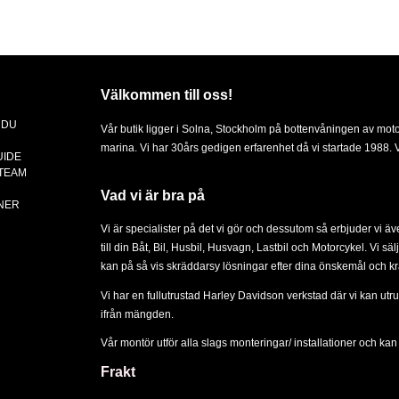
Välkommen till oss!
 DU
Vår butik ligger i Solna, Stockholm på bottenvåningen av mot
marina. Vi har 30års gedigen erfarenhet då vi startade 1988. Vä
UIDE
 TEAM
Vad vi är bra på
NER
Vi är specialister på det vi gör och dessutom så erbjuder vi ä
till din
Båt
,
Bil
,
Husbil, Husvagn
,
Lastbil
och
Motorcykel
. Vi sä
kan på så vis skräddarsy lösningar efter dina önskemål och kr
Vi har en fullutrustad Harley Davidson verkstad där vi kan utru
ifrån mängden.
Vår montör utför alla slags
monteringar/ installationer
och kan d
Frakt