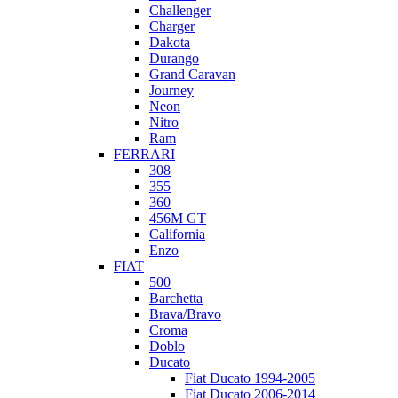
Challenger
Charger
Dakota
Durango
Grand Caravan
Journey
Neon
Nitro
Ram
FERRARI
308
355
360
456M GT
California
Enzo
FIAT
500
Barchetta
Brava/Bravo
Croma
Doblo
Ducato
Fiat Ducato 1994-2005
Fiat Ducato 2006-2014