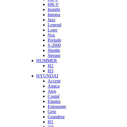
HR-V
Insight
Integra
Jazz
Legend
Logo
Nsx
Prelude
S-2000
Shuttle
Stream
HUMMER
H2
H3
HYUNDAI
Accent
Amica
Atos
Coupé
Elantra
Entourage
Getz
Grandeur
H1
i10