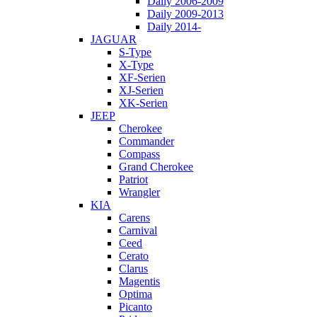
Daily 2006-2009
Daily 2009-2013
Daily 2014-
JAGUAR
S-Type
X-Type
XF-Serien
XJ-Serien
XK-Serien
JEEP
Cherokee
Commander
Compass
Grand Cherokee
Patriot
Wrangler
KIA
Carens
Carnival
Ceed
Cerato
Clarus
Magentis
Optima
Picanto