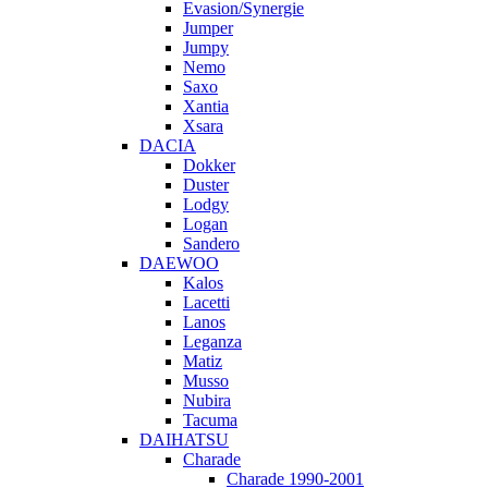
Evasion/Synergie
Jumper
Jumpy
Nemo
Saxo
Xantia
Xsara
DACIA
Dokker
Duster
Lodgy
Logan
Sandero
DAEWOO
Kalos
Lacetti
Lanos
Leganza
Matiz
Musso
Nubira
Tacuma
DAIHATSU
Charade
Charade 1990-2001