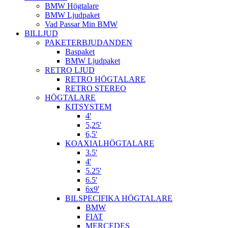
BMW Högtalare
BMW Ljudpaket
Vad Passar Min BMW
BILLJUD
PAKETERBJUDANDEN
Baspaket
BMW Ljudpaket
RETRO LJUD
RETRO HÖGTALARE
RETRO STEREO
HÖGTALARE
KITSYSTEM
4'
5,25'
6,5'
KOAXIALHÖGTALARE
3.5'
4'
5.25'
6.5'
6x9'
BILSPECIFIKA HÖGTALARE
BMW
FIAT
MERCEDES