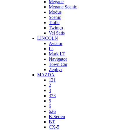
Megane
Megane Scenic
Modus
Scenic
Trafic
Twingo
Vel Satis
LINCOLN
Aviator
Ls
Mark LT
Navigator
Town Car
Zephyr
MAZDA
121
2
3
323
5
6
626
B-Serien
BT
CX-5