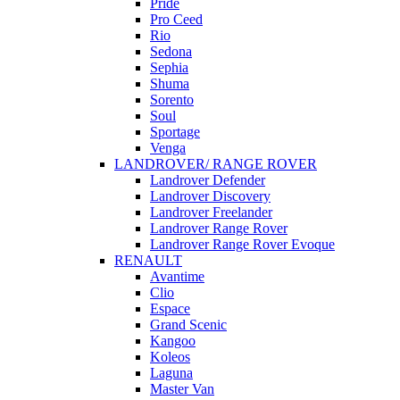
Pride
Pro Ceed
Rio
Sedona
Sephia
Shuma
Sorento
Soul
Sportage
Venga
LANDROVER/ RANGE ROVER
Landrover Defender
Landrover Discovery
Landrover Freelander
Landrover Range Rover
Landrover Range Rover Evoque
RENAULT
Avantime
Clio
Espace
Grand Scenic
Kangoo
Koleos
Laguna
Master Van