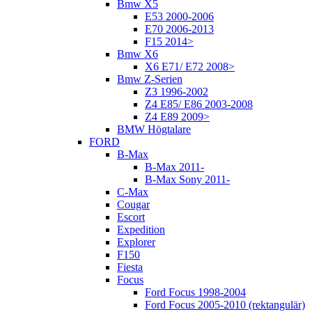
Bmw X5
E53 2000-2006
E70 2006-2013
F15 2014>
Bmw X6
X6 E71/ E72 2008>
Bmw Z-Serien
Z3 1996-2002
Z4 E85/ E86 2003-2008
Z4 E89 2009>
BMW Högtalare
FORD
B-Max
B-Max 2011-
B-Max Sony 2011-
C-Max
Cougar
Escort
Expedition
Explorer
F150
Fiesta
Focus
Ford Focus 1998-2004
Ford Focus 2005-2010 (rektangulär)