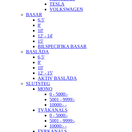
TESLA
VOLKSWAGEN
BASAR
6.5'
8'
10'
12' - 14'
15'
BILSPECIFIKA BASAR
BASLÅDA
6,5'
8'
10'
12' - 15'
AKTIV BASLÅDA
SLUTSTEG
MONO
0 - 5000:-
5001 - 9999:-
10000:- -
TVÅKANALS
0 - 5000:-
5001 - 9999:-
10000:- -
FYRKANALS