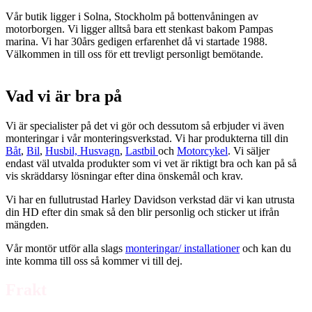
Vår butik ligger i Solna, Stockholm på bottenvåningen av
motorborgen. Vi ligger alltså bara ett stenkast bakom Pampas
marina. Vi har 30års gedigen erfarenhet då vi startade 1988.
Välkommen in till oss för ett trevligt personligt bemötande.
Vad vi är bra på
Vi är specialister på det vi gör och dessutom så erbjuder vi även
monteringar i vår monteringsverkstad. Vi har produkterna till din
Båt
,
Bil
,
Husbil, Husvagn
,
Lastbil
och
Motorcykel
. Vi säljer
endast väl utvalda produkter som vi vet är riktigt bra och kan på så
vis skräddarsy lösningar efter dina önskemål och krav.
Vi har en fullutrustad Harley Davidson verkstad där vi kan utrusta
din HD efter din smak så den blir personlig och sticker ut ifrån
mängden.
Vår montör utför alla slags
monteringar/ installationer
och kan du
inte komma till oss så kommer vi till dej.
Frakt