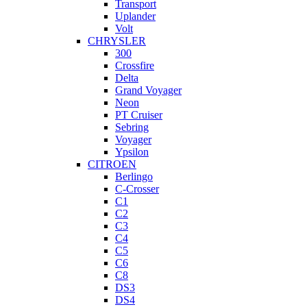
Transport
Uplander
Volt
CHRYSLER
300
Crossfire
Delta
Grand Voyager
Neon
PT Cruiser
Sebring
Voyager
Ypsilon
CITROEN
Berlingo
C-Crosser
C1
C2
C3
C4
C5
C6
C8
DS3
DS4