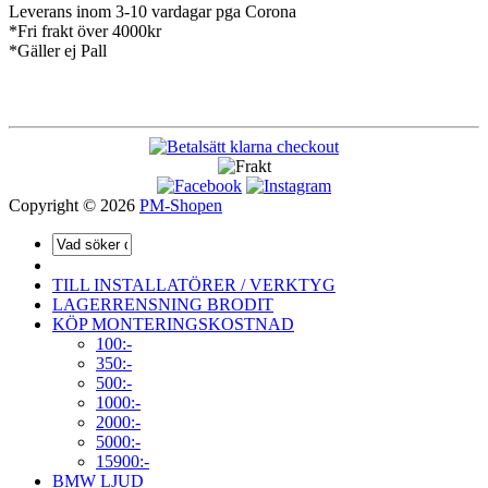
Leverans inom 3-10 vardagar pga Corona
*Fri frakt över 4000kr
*Gäller ej Pall
Copyright © 2026
PM-Shopen
TILL INSTALLATÖRER / VERKTYG
LAGERRENSNING BRODIT
KÖP MONTERINGSKOSTNAD
100:-
350:-
500:-
1000:-
2000:-
5000:-
15900:-
BMW LJUD