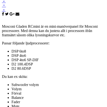
«
=
»
Mosconi Gladen RCmini är en mini-manöverpanel för Mosconi
processorer. Med denna kan du justera allt i processorn ifrån
framsätet såsom olika lyssningskurvor etc.
Passar följande ljudprocessorer:
DSP 6to8
DSP 4to6
DSP 4to6 SP-DIF
D2 100.4DSP
D2 80.6DSP
Du kan ex sköta:
Subwoofer volym
Volym
Förval
Balance
Fader
Mute