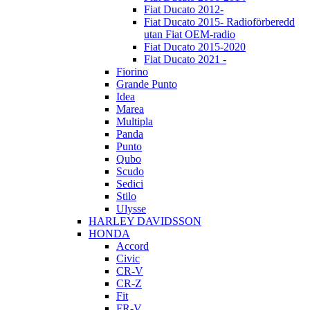
Fiat Ducato 2012-
Fiat Ducato 2015- Radioförberedd
utan Fiat OEM-radio
Fiat Ducato 2015-2020
Fiat Ducato 2021 -
Fiorino
Grande Punto
Idea
Marea
Multipla
Panda
Punto
Qubo
Scudo
Sedici
Stilo
Ulysse
HARLEY DAVIDSSON
HONDA
Accord
Civic
CR-V
CR-Z
Fit
FR-V