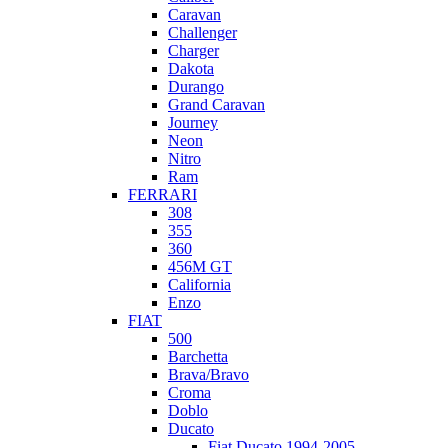
Caravan
Challenger
Charger
Dakota
Durango
Grand Caravan
Journey
Neon
Nitro
Ram
FERRARI
308
355
360
456M GT
California
Enzo
FIAT
500
Barchetta
Brava/Bravo
Croma
Doblo
Ducato
Fiat Ducato 1994-2005