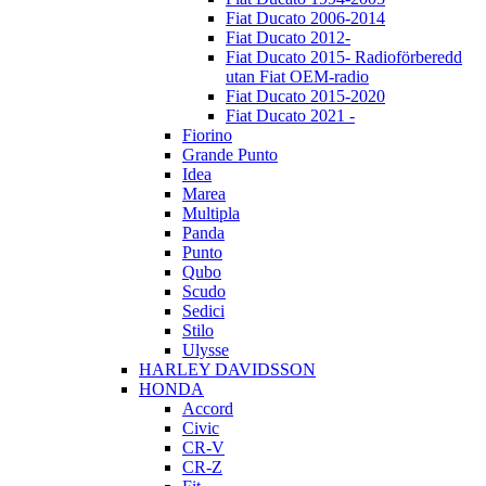
Fiat Ducato 2006-2014
Fiat Ducato 2012-
Fiat Ducato 2015- Radioförberedd
utan Fiat OEM-radio
Fiat Ducato 2015-2020
Fiat Ducato 2021 -
Fiorino
Grande Punto
Idea
Marea
Multipla
Panda
Punto
Qubo
Scudo
Sedici
Stilo
Ulysse
HARLEY DAVIDSSON
HONDA
Accord
Civic
CR-V
CR-Z