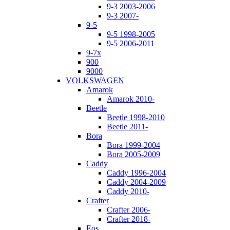
9-3 2003-2006
9-3 2007-
9-5
9-5 1998-2005
9-5 2006-2011
9-7x
900
9000
VOLKSWAGEN
Amarok
Amarok 2010-
Beetle
Beetle 1998-2010
Beetle 2011-
Bora
Bora 1999-2004
Bora 2005-2009
Caddy
Caddy 1996-2004
Caddy 2004-2009
Caddy 2010-
Crafter
Crafter 2006-
Crafter 2018-
Eos