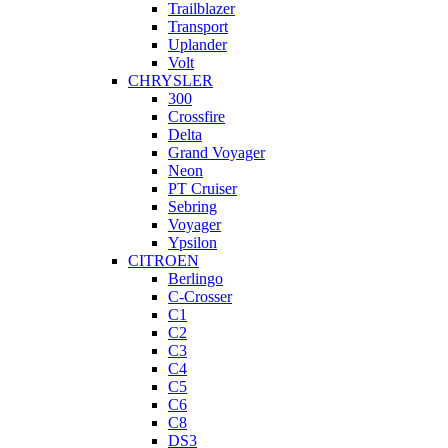
Trailblazer
Transport
Uplander
Volt
CHRYSLER
300
Crossfire
Delta
Grand Voyager
Neon
PT Cruiser
Sebring
Voyager
Ypsilon
CITROEN
Berlingo
C-Crosser
C1
C2
C3
C4
C5
C6
C8
DS3