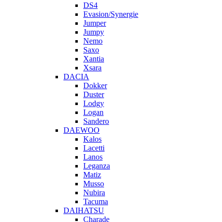
DS4
Evasion/Synergie
Jumper
Jumpy
Nemo
Saxo
Xantia
Xsara
DACIA
Dokker
Duster
Lodgy
Logan
Sandero
DAEWOO
Kalos
Lacetti
Lanos
Leganza
Matiz
Musso
Nubira
Tacuma
DAIHATSU
Charade