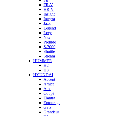
Fit
FR-V
HR-V
Insight
Integra
Jazz
Legend
Logo
Nsx
Prelude
S-2000
Shuttle
Stream
HUMMER
H2
H3
HYUNDAI
Accent
Amica
Atos
Coupé
Elantra
Entourage
Getz
Grandeur