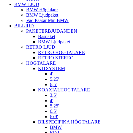
BMW LJUD
BMW Högtalare
BMW Ljudpaket
Vad Passar Min BMW
BILLJUD
PAKETERBJUDANDEN
Baspaket
BMW Ljudpaket
RETRO LJUD
RETRO HÖGTALARE
RETRO STEREO
HÖGTALARE
KITSYSTEM
4'
5,25'
6,5'
KOAXIALHÖGTALARE
3.5'
4'
5.25'
6.5'
6x9'
BILSPECIFIKA HÖGTALARE
BMW
FIAT