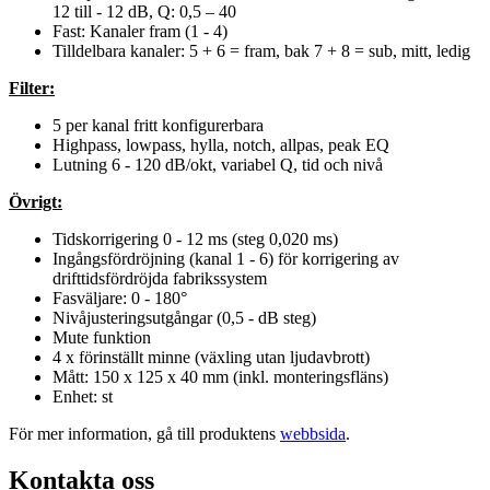
12 till - 12 dB, Q: 0,5 – 40
Fast: Kanaler fram (1 - 4)
Tilldelbara kanaler: 5 + 6 = fram, bak 7 + 8 = sub, mitt, ledig
Filter:
5 per kanal fritt konfigurerbara
Highpass, lowpass, hylla, notch, allpas, peak EQ
Lutning 6 - 120 dB/okt, variabel Q, tid och nivå
Övrigt:
Tidskorrigering 0 - 12 ms (steg 0,020 ms)
Ingångsfördröjning (kanal 1 - 6) för korrigering av
drifttidsfördröjda fabrikssystem
Fasväljare: 0 - 180°
Nivåjusteringsutgångar (0,5 - dB steg)
Mute funktion
4 x förinställt minne (växling utan ljudavbrott)
Mått: 150 x 125 x 40 mm (inkl. monteringsfläns)
Enhet: st
För mer information, gå till produktens
webbsida
.
Kontakta oss