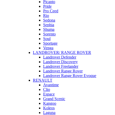
Picanto
Pride
Pro Ceed
Rio
Sedona
Sephia
Shuma
Sorento
Soul
Sportage
Venga
LANDROVER/ RANGE ROVER
Landrover Defender
Landrover Discovery
Landrover Freelander
Landrover Range Rover
Landrover Range Rover Evoque
RENAULT
Avantime
Clio
Espace
Grand Scenic
Kangoo
Koleos
Laguna