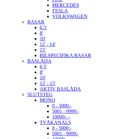
MERCEDES
TESLA
VOLKSWAGEN
BASAR
6.5'
8'
10'
12' - 14'
15'
BILSPECIFIKA BASAR
BASLÅDA
6,5'
8'
10'
12' - 15'
AKTIV BASLÅDA
SLUTSTEG
MONO
0 - 5000:-
5001 - 9999:-
10000:- -
TVÅKANALS
0 - 5000:-
5001 - 9999:-