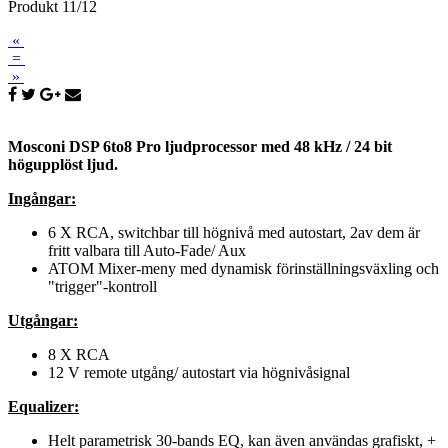
Produkt 11/12
«
=
»
Mosconi DSP 6to8 Pro ljudprocessor med 48 kHz / 24 bit
högupplöst ljud.
Ingångar:
6 X RCA, switchbar till högnivå med autostart, 2av dem är
fritt valbara till Auto-Fade/ Aux
ATOM Mixer-meny med dynamisk förinställningsväxling och
"trigger"-kontroll
Utgångar:
8 X RCA
12 V remote utgång/ autostart via högnivåsignal
Equalizer:
Helt parametrisk 30-bands EQ, kan även användas grafiskt, +