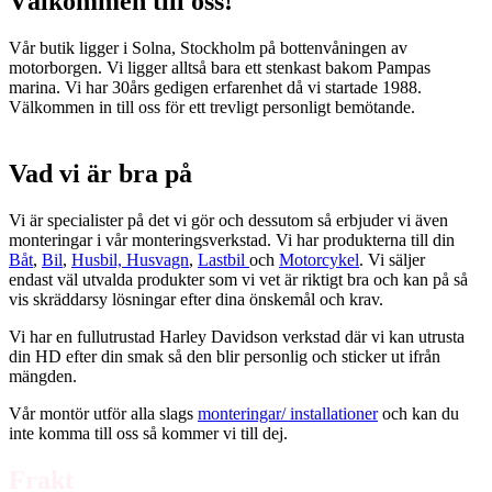
Välkommen till oss!
Vår butik ligger i Solna, Stockholm på bottenvåningen av
motorborgen. Vi ligger alltså bara ett stenkast bakom Pampas
marina. Vi har 30års gedigen erfarenhet då vi startade 1988.
Välkommen in till oss för ett trevligt personligt bemötande.
Vad vi är bra på
Vi är specialister på det vi gör och dessutom så erbjuder vi även
monteringar i vår monteringsverkstad. Vi har produkterna till din
Båt
,
Bil
,
Husbil, Husvagn
,
Lastbil
och
Motorcykel
. Vi säljer
endast väl utvalda produkter som vi vet är riktigt bra och kan på så
vis skräddarsy lösningar efter dina önskemål och krav.
Vi har en fullutrustad Harley Davidson verkstad där vi kan utrusta
din HD efter din smak så den blir personlig och sticker ut ifrån
mängden.
Vår montör utför alla slags
monteringar/ installationer
och kan du
inte komma till oss så kommer vi till dej.
Frakt