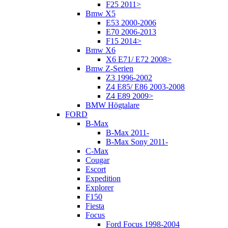
F25 2011>
Bmw X5
E53 2000-2006
E70 2006-2013
F15 2014>
Bmw X6
X6 E71/ E72 2008>
Bmw Z-Serien
Z3 1996-2002
Z4 E85/ E86 2003-2008
Z4 E89 2009>
BMW Högtalare
FORD
B-Max
B-Max 2011-
B-Max Sony 2011-
C-Max
Cougar
Escort
Expedition
Explorer
F150
Fiesta
Focus
Ford Focus 1998-2004