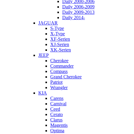
Daily 2000-2006
Daily 2006-2009
Daily 2009-2013
Daily 2014-
JAGUAR
S-Type
X-Type
XF-Serien
XJ-Serien
XK-Serien
JEEP
Cherokee
Commander
Compass
Grand Cherokee
Patriot
Wrangler
KIA
Carens
Carnival
Ceed
Cerato
Clarus
Magentis
Optima