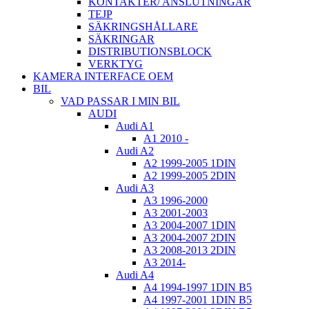
KONTAKTER/ ANSLUTNINGAR
TEJP
SÄKRINGSHÅLLARE
SÄKRINGAR
DISTRIBUTIONSBLOCK
VERKTYG
KAMERA INTERFACE OEM
BIL
VAD PASSAR I MIN BIL
AUDI
Audi A1
A1 2010 -
Audi A2
A2 1999-2005 1DIN
A2 1999-2005 2DIN
Audi A3
A3 1996-2000
A3 2001-2003
A3 2004-2007 1DIN
A3 2004-2007 2DIN
A3 2008-2013 2DIN
A3 2014-
Audi A4
A4 1994-1997 1DIN B5
A4 1997-2001 1DIN B5