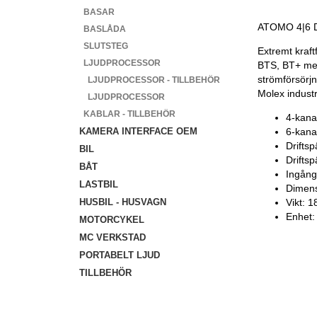
BASAR
ATOMO 4|6 DS
BASLÅDA
SLUTSTEG
Extremt kraft
LJUDPROCESSOR
BTS, BT+ med
strömförsörjn
LJUDPROCESSOR - TILLBEHÖR
Molex industr
LJUDPROCESSOR
KABLAR - TILLBEHÖR
4-kana
6-kana
KAMERA INTERFACE OEM
Drifts
BIL
Drifts
BÅT
Ingång
LASTBIL
Dimens
Vikt: 
HUSBIL - HUSVAGN
Enhet: 
MOTORCYKEL
MC VERKSTAD
PORTABELT LJUD
TILLBEHÖR