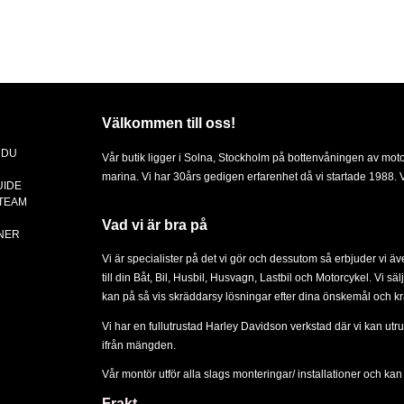
Välkommen till oss!
 DU
Vår butik ligger i Solna, Stockholm på bottenvåningen av mot
marina. Vi har 30års gedigen erfarenhet då vi startade 1988. Vä
UIDE
 TEAM
Vad vi är bra på
NER
Vi är specialister på det vi gör och dessutom så erbjuder vi ä
till din
Båt
,
Bil
,
Husbil, Husvagn
,
Lastbil
och
Motorcykel
. Vi sä
kan på så vis skräddarsy lösningar efter dina önskemål och kr
Vi har en fullutrustad Harley Davidson verkstad där vi kan utru
ifrån mängden.
Vår montör utför alla slags
monteringar/ installationer
och kan d
Frakt