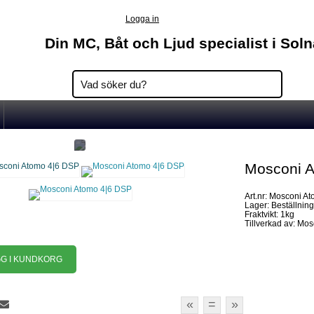
Logga in
Din MC, Båt och Ljud specialist i Sol
Mosconi 
Art.nr: Mosconi A
Lager: Beställnin
Fraktvikt: 1kg
Tillverkad av: Mo
«
=
»