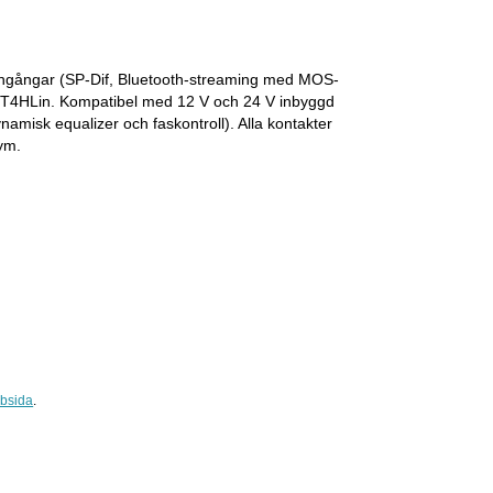
la ingångar (SP-Dif, Bluetooth-streaming med MOS-
XT4HLin. Kompatibel med 12 V och 24 V inbyggd
amisk equalizer och faskontroll). Alla kontakter
ym.
bsida
.