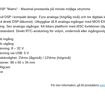
P "Matrix" - Maximal prestanda på minsta möjliga utrymme.
full DSP i kompakt design. Fyra analoga (hög/låg nivå) och tre digita
 direkt DSP-åtkomst). Utbyggbar till 8 analoga ingångar med MOS E
ing. Sex analoga utgångar. 64-bitars plattform med dISC-funktioner (dyn
istandard. Direkt RTC-anslutning för volym, undernivå eller ingångsvol
ls ingång
ls utgång
pänning: 8 – 32 V
pänning via USB: 5 V
skänslighet: 2Vrms (lågnivå) / 12Vrms (högnivå)
ioner: 86 x 65 x 34 mm
180gram
st
För mer information, gå till produktens
web