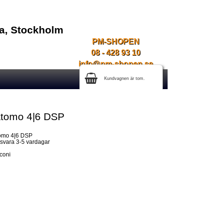
na, Stockholm
PM-SHOPEN
08 - 428 93 10
info@pm-shopen.se
Kundvagnen är tom.
Atomo 4|6 DSP
tomo 4|6 DSP
gsvara 3-5 vardagar
sconi