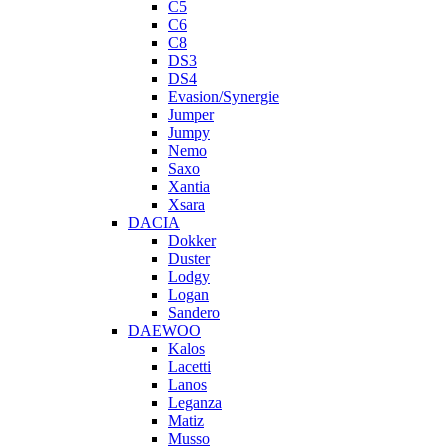
C5
C6
C8
DS3
DS4
Evasion/Synergie
Jumper
Jumpy
Nemo
Saxo
Xantia
Xsara
DACIA
Dokker
Duster
Lodgy
Logan
Sandero
DAEWOO
Kalos
Lacetti
Lanos
Leganza
Matiz
Musso