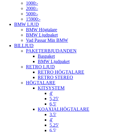
1000:-
2000:-
5000:-
15900:-
BMW LJUD
BMW Högtalare
BMW Ljudpaket
Vad Passar Min BMW
BILLJUD
PAKETERBJUDANDEN
Baspaket
BMW Ljudpaket
RETRO LJUD
RETRO HÖGTALARE
RETRO STEREO
HÖGTALARE
KITSYSTEM
4'
5,25'
6,5'
KOAXIALHÖGTALARE
3.5'
4'
5.25'
6.5'