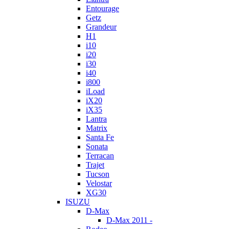
Entourage
Getz
Grandeur
H1
i10
i20
i30
i40
i800
iLoad
iX20
iX35
Lantra
Matrix
Santa Fe
Sonata
Terracan
Trajet
Tucson
Velostar
XG30
ISUZU
D-Max
D-Max 2011 -