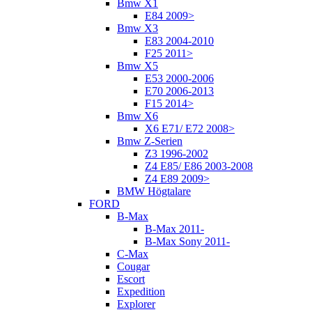
Bmw X1
E84 2009>
Bmw X3
E83 2004-2010
F25 2011>
Bmw X5
E53 2000-2006
E70 2006-2013
F15 2014>
Bmw X6
X6 E71/ E72 2008>
Bmw Z-Serien
Z3 1996-2002
Z4 E85/ E86 2003-2008
Z4 E89 2009>
BMW Högtalare
FORD
B-Max
B-Max 2011-
B-Max Sony 2011-
C-Max
Cougar
Escort
Expedition
Explorer