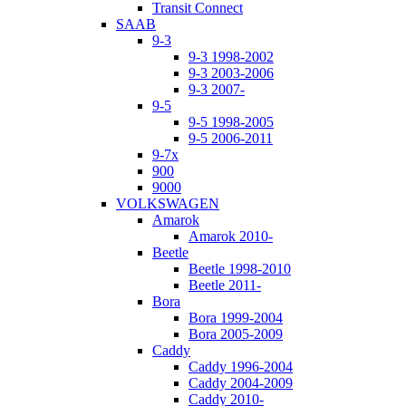
Transit Connect
SAAB
9-3
9-3 1998-2002
9-3 2003-2006
9-3 2007-
9-5
9-5 1998-2005
9-5 2006-2011
9-7x
900
9000
VOLKSWAGEN
Amarok
Amarok 2010-
Beetle
Beetle 1998-2010
Beetle 2011-
Bora
Bora 1999-2004
Bora 2005-2009
Caddy
Caddy 1996-2004
Caddy 2004-2009
Caddy 2010-