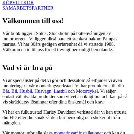
KÖPVILLKOR
SAMARBETSPARTNER
Välkommen till oss!
Vår butik ligger i Solna, Stockholm på bottenvåningen av
motorborgen. Vi ligger alltså bara ett stenkast bakom Pampas
marina. Vi har 30års gedigen erfarenhet då vi startade 1988.
Välkommen in till oss för ett trevligt personligt bemötande.
Vad vi är bra på
Vi är specialister på det vi gör och dessutom så erbjuder vi även
monteringar i vår monteringsverkstad. Vi har produkterna till din
Båt
,
Bil
,
Husbil, Husvagn
,
Lastbil
och
Motorcykel
. Vi säljer
endast väl utvalda produkter som vi vet är riktigt bra och kan på så
vis skräddarsy lösningar efter dina önskemål och krav.
Vi har en fullutrustad Harley Davidson verkstad där vi kan utrusta
din HD efter din smak så den blir personlig och sticker ut ifrån
mängden.
Vår montör utför alla slags
monteringar/ installationer
och kan du