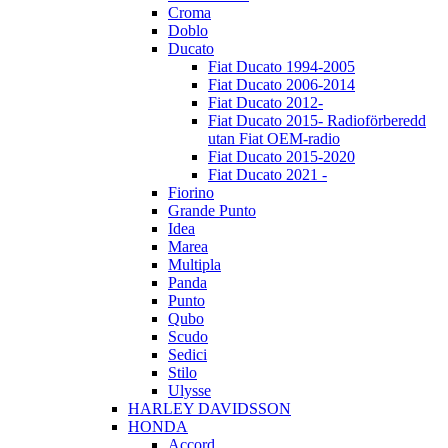
Croma
Doblo
Ducato
Fiat Ducato 1994-2005
Fiat Ducato 2006-2014
Fiat Ducato 2012-
Fiat Ducato 2015- Radioförberedd
utan Fiat OEM-radio
Fiat Ducato 2015-2020
Fiat Ducato 2021 -
Fiorino
Grande Punto
Idea
Marea
Multipla
Panda
Punto
Qubo
Scudo
Sedici
Stilo
Ulysse
HARLEY DAVIDSSON
HONDA
Accord