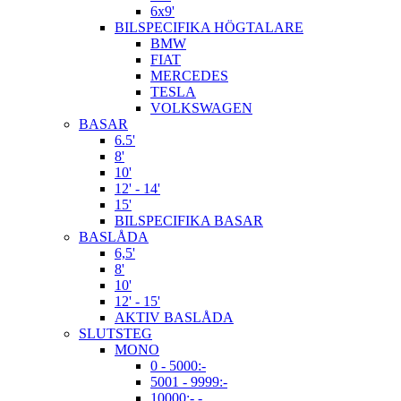
6x9'
BILSPECIFIKA HÖGTALARE
BMW
FIAT
MERCEDES
TESLA
VOLKSWAGEN
BASAR
6.5'
8'
10'
12' - 14'
15'
BILSPECIFIKA BASAR
BASLÅDA
6,5'
8'
10'
12' - 15'
AKTIV BASLÅDA
SLUTSTEG
MONO
0 - 5000:-
5001 - 9999:-
10000:- -