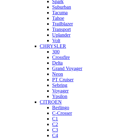
Spark
Suburban
Tacuma
Tahoe
Trailblazer
Transport
Uplander
Volt
CHRYSLER
300
Crossfire
Delta
Grand Voyager
Neon
PT Cruiser
Sebring
Voyager
Ypsilon
CITROEN
Berlingo
C-Crosser
C1
C2
C3
C4