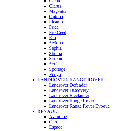
Cerato
Clarus
Magentis
Optima
Picanto
Pride
Pro Ceed
Rio
Sedona
Sephia
Shuma
Sorento
Soul
Sportage
Venga
LANDROVER/ RANGE ROVER
Landrover Defender
Landrover Discovery
Landrover Freelander
Landrover Range Rover
Landrover Range Rover Evoque
RENAULT
Avantime
Clio
Espace