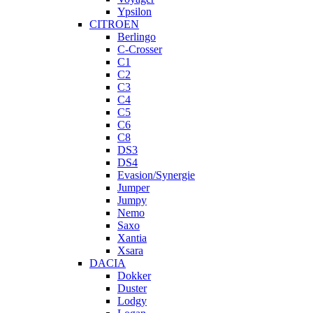
Ypsilon
CITROEN
Berlingo
C-Crosser
C1
C2
C3
C4
C5
C6
C8
DS3
DS4
Evasion/Synergie
Jumper
Jumpy
Nemo
Saxo
Xantia
Xsara
DACIA
Dokker
Duster
Lodgy