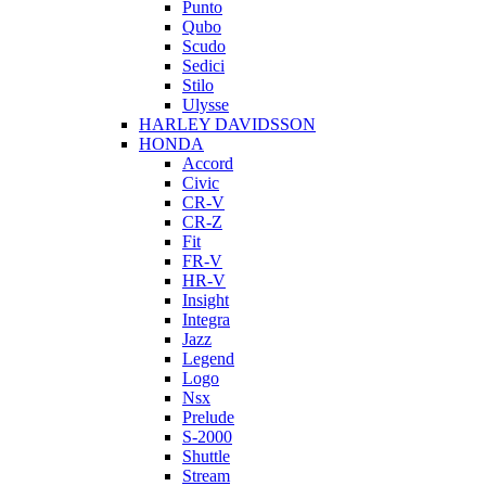
Punto
Qubo
Scudo
Sedici
Stilo
Ulysse
HARLEY DAVIDSSON
HONDA
Accord
Civic
CR-V
CR-Z
Fit
FR-V
HR-V
Insight
Integra
Jazz
Legend
Logo
Nsx
Prelude
S-2000
Shuttle
Stream