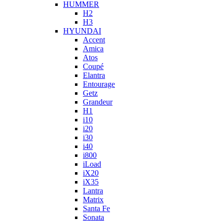
HUMMER
H2
H3
HYUNDAI
Accent
Amica
Atos
Coupé
Elantra
Entourage
Getz
Grandeur
H1
i10
i20
i30
i40
i800
iLoad
iX20
iX35
Lantra
Matrix
Santa Fe
Sonata