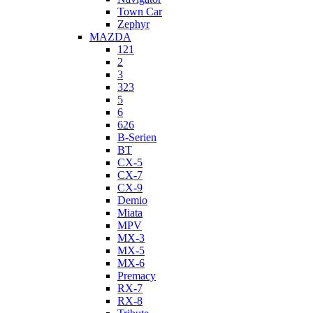
Town Car
Zephyr
MAZDA
121
2
3
323
5
6
626
B-Serien
BT
CX-5
CX-7
CX-9
Demio
Miata
MPV
MX-3
MX-5
MX-6
Premacy
RX-7
RX-8