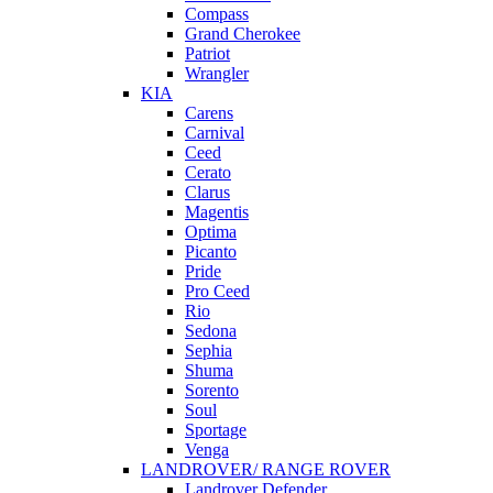
Compass
Grand Cherokee
Patriot
Wrangler
KIA
Carens
Carnival
Ceed
Cerato
Clarus
Magentis
Optima
Picanto
Pride
Pro Ceed
Rio
Sedona
Sephia
Shuma
Sorento
Soul
Sportage
Venga
LANDROVER/ RANGE ROVER
Landrover Defender