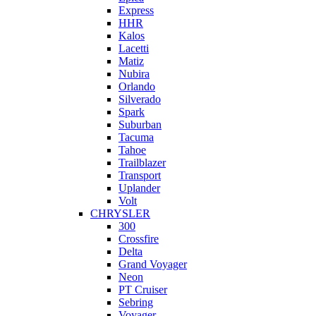
Express
HHR
Kalos
Lacetti
Matiz
Nubira
Orlando
Silverado
Spark
Suburban
Tacuma
Tahoe
Trailblazer
Transport
Uplander
Volt
CHRYSLER
300
Crossfire
Delta
Grand Voyager
Neon
PT Cruiser
Sebring
Voyager