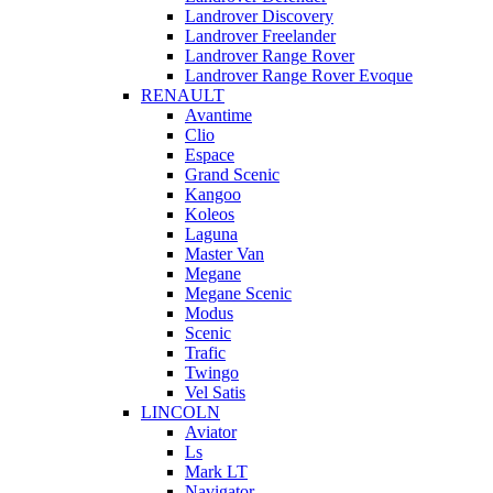
Landrover Discovery
Landrover Freelander
Landrover Range Rover
Landrover Range Rover Evoque
RENAULT
Avantime
Clio
Espace
Grand Scenic
Kangoo
Koleos
Laguna
Master Van
Megane
Megane Scenic
Modus
Scenic
Trafic
Twingo
Vel Satis
LINCOLN
Aviator
Ls
Mark LT
Navigator