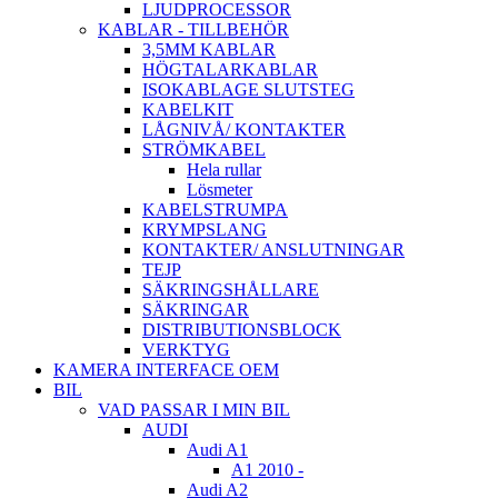
LJUDPROCESSOR
KABLAR - TILLBEHÖR
3,5MM KABLAR
HÖGTALARKABLAR
ISOKABLAGE SLUTSTEG
KABELKIT
LÅGNIVÅ/ KONTAKTER
STRÖMKABEL
Hela rullar
Lösmeter
KABELSTRUMPA
KRYMPSLANG
KONTAKTER/ ANSLUTNINGAR
TEJP
SÄKRINGSHÅLLARE
SÄKRINGAR
DISTRIBUTIONSBLOCK
VERKTYG
KAMERA INTERFACE OEM
BIL
VAD PASSAR I MIN BIL
AUDI
Audi A1
A1 2010 -
Audi A2