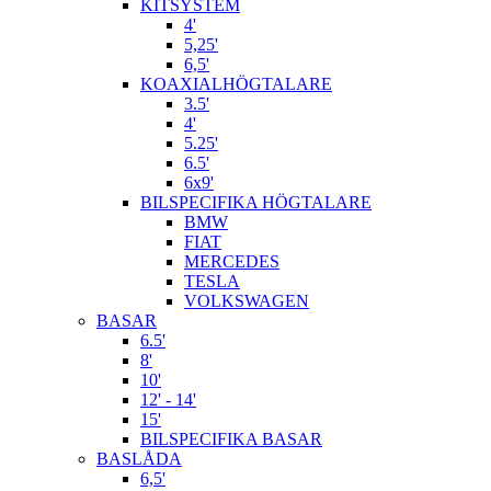
KITSYSTEM
4'
5,25'
6,5'
KOAXIALHÖGTALARE
3.5'
4'
5.25'
6.5'
6x9'
BILSPECIFIKA HÖGTALARE
BMW
FIAT
MERCEDES
TESLA
VOLKSWAGEN
BASAR
6.5'
8'
10'
12' - 14'
15'
BILSPECIFIKA BASAR
BASLÅDA
6,5'