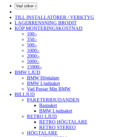
TILL INSTALLATÖRER / VERKTYG
LAGERRENSNING BRODIT
KÖP MONTERINGSKOSTNAD
100:-
350:-
500:-
1000:-
2000:-
5000:-
15900:-
BMW LJUD
BMW Högtalare
BMW Ljudpaket
Vad Passar Min BMW
BILLJUD
PAKETERBJUDANDEN
Baspaket
BMW Ljudpaket
RETRO LJUD
RETRO HÖGTALARE
RETRO STEREO
HÖGTALARE