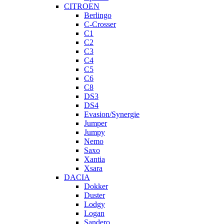
CITROEN
Berlingo
C-Crosser
C1
C2
C3
C4
C5
C6
C8
DS3
DS4
Evasion/Synergie
Jumper
Jumpy
Nemo
Saxo
Xantia
Xsara
DACIA
Dokker
Duster
Lodgy
Logan
Sandero