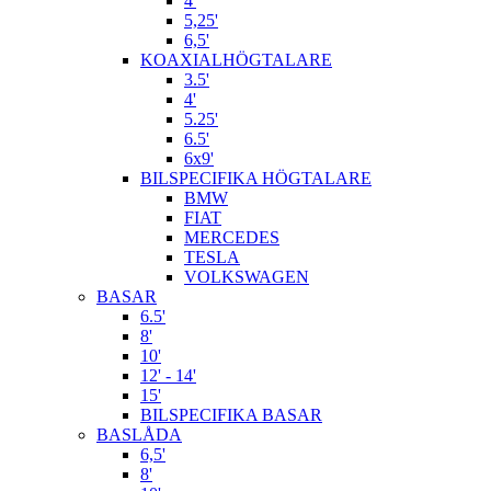
4'
5,25'
6,5'
KOAXIALHÖGTALARE
3.5'
4'
5.25'
6.5'
6x9'
BILSPECIFIKA HÖGTALARE
BMW
FIAT
MERCEDES
TESLA
VOLKSWAGEN
BASAR
6.5'
8'
10'
12' - 14'
15'
BILSPECIFIKA BASAR
BASLÅDA
6,5'
8'