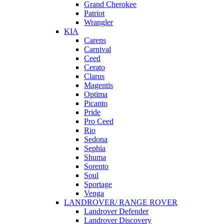
Grand Cherokee
Patriot
Wrangler
KIA
Carens
Carnival
Ceed
Cerato
Clarus
Magentis
Optima
Picanto
Pride
Pro Ceed
Rio
Sedona
Sephia
Shuma
Sorento
Soul
Sportage
Venga
LANDROVER/ RANGE ROVER
Landrover Defender
Landrover Discovery