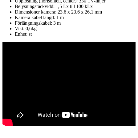
Upplösning (horisontell, center): 330 TV-linjer
Belysningsräckvidd: 1,5 Lx till 100 kLx
Dimensioner kamera: 23.6 x 23.6 x 26,1 mm
Kamera kabel längd: 1 m
Förlängningskabel: 3 m
Vikt: 0,6kg
Enhet: st