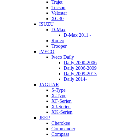
Trajet
Tucson
Velostar
XG30
ISUZU
D-Max
D-Max 2011 -
Rodeo
Trooper
IVECO
Iveco Daily
Daily 2000-2006
Daily 2006-2009
Daily 2009-2013
Daily 2014-
JAGUAR
S-Type
X-Type
XF-Serien
XJ-Serien
XK-Serien
JEEP
Cherokee
Commander
Compass