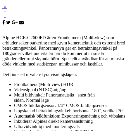
«
=
»
Alpine HCE-C2600FD är en Frontkamera (Multi-view) som
erbjuder säker parkering med grym kamerateknik och extremt bred
betraktningsvinkel. Panoramavyn ger en betraktningsvinkel på
180grader vilket underlättar när du kommer ut ur smala
gränder eller runt skymda hörn. Speciellt användbar för att minska
döda vinkeln med stadsjeepar, minibussar och lastbilar.
Det finns ett urval av fyra visningslägen.
Frontkamera (Multi-view) HDR
Videosignal (NTSC)-utgång
Multi bildvinkel: Panoramautsikt , snett från
sidan, Normal läge
CMOS bildfärgsensor: 1/4" CMOS-bildfärgsensor
Uppskattad betraktningsvinkel: horisontal 180°, vertikal 70°
Automatisk bildfunktion: Exponeringsmätning och vitbalans
Inkuderar Alpines direkt-kameraanslutning
Ultravidvinklig med monteringssats