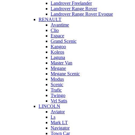
Landrover Freelander
Landrover Range Rover
Landrover Range Rover Evoque
RENAULT
Avantime
Clio
Espace
Grand Scenic
Kangoo
Koleos
Laguna
Master Van
Megane
Megane Scenic
Modus
Scenic
Trafic
Twingo
Vel Satis
LINCOLN
Aviator
Ls
Mark LT
Navigator
Town Car