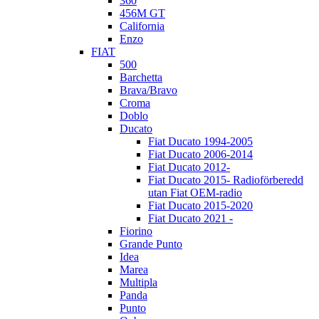
360
456M GT
California
Enzo
FIAT
500
Barchetta
Brava/Bravo
Croma
Doblo
Ducato
Fiat Ducato 1994-2005
Fiat Ducato 2006-2014
Fiat Ducato 2012-
Fiat Ducato 2015- Radioförberedd
utan Fiat OEM-radio
Fiat Ducato 2015-2020
Fiat Ducato 2021 -
Fiorino
Grande Punto
Idea
Marea
Multipla
Panda
Punto