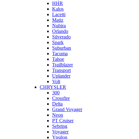
HHR
Kalos
Lacetti
Matiz
Nubira
Orlando
Silverado
Spark
Suburban
Tacuma
Tahoe
Trailblazer
Transport
Uplander
Volt
CHRYSLER
300
Crossfire
Delta
Grand Voyager
Neon
PT Cruiser
Sebring
Voyager
Ypsilon