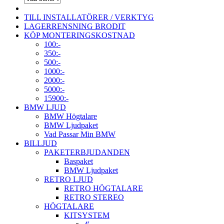
TILL INSTALLATÖRER / VERKTYG
LAGERRENSNING BRODIT
KÖP MONTERINGSKOSTNAD
100:-
350:-
500:-
1000:-
2000:-
5000:-
15900:-
BMW LJUD
BMW Högtalare
BMW Ljudpaket
Vad Passar Min BMW
BILLJUD
PAKETERBJUDANDEN
Baspaket
BMW Ljudpaket
RETRO LJUD
RETRO HÖGTALARE
RETRO STEREO
HÖGTALARE
KITSYSTEM