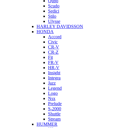
Qubo
Scudo
Sedici
Stilo
Ulysse
HARLEY DAVIDSSON
HONDA
Accord
Civic
CR-V
CR-Z
Fit
FR-V
HR-V
Insight
Integra
Jazz
Legend
Logo
Nsx
Prelude
S-2000
Shuttle
Stream
HUMMER