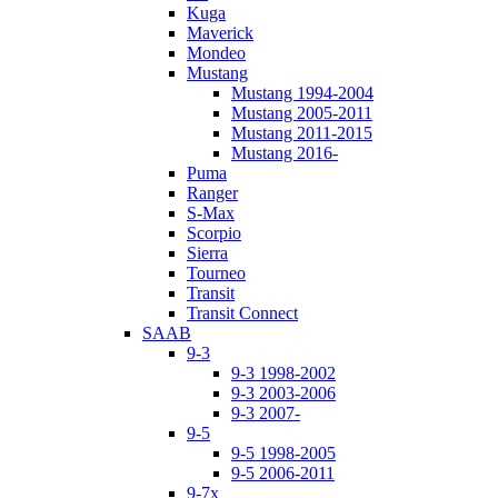
Kuga
Maverick
Mondeo
Mustang
Mustang 1994-2004
Mustang 2005-2011
Mustang 2011-2015
Mustang 2016-
Puma
Ranger
S-Max
Scorpio
Sierra
Tourneo
Transit
Transit Connect
SAAB
9-3
9-3 1998-2002
9-3 2003-2006
9-3 2007-
9-5
9-5 1998-2005
9-5 2006-2011
9-7x