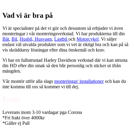
Vad vi är bra på
Vi är specialister på det vi gör och dessutom så erbjuder vi även
monteringar i vår monteringsverkstad. Vi har produkterna till din
Båt
,
Bil
,
Husbil, Husvagn
,
Lastbil
och
Motorcykel
. Vi säljer
endast väl utvalda produkter som vi vet är riktigt bra och kan på så
vis skräddarsy lösningar efter dina önskemål och krav.
Vi har en fullutrustad Harley Davidson verkstad där vi kan utrusta
din HD efter din smak så den blir personlig och sticker ut ifrån
mängden.
Vår montör utför alla slags
monteringar/ installationer
och kan du
inte komma till oss så kommer vi till dej.
Frakt
Leverans inom 3-10 vardagar pga Corona
*Fri frakt över 4000kr
*Gäller ej Pall