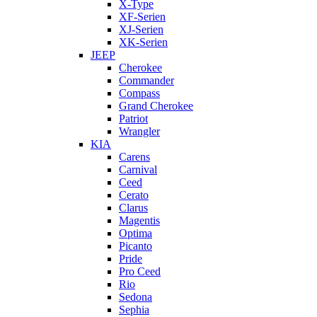
X-Type
XF-Serien
XJ-Serien
XK-Serien
JEEP
Cherokee
Commander
Compass
Grand Cherokee
Patriot
Wrangler
KIA
Carens
Carnival
Ceed
Cerato
Clarus
Magentis
Optima
Picanto
Pride
Pro Ceed
Rio
Sedona
Sephia