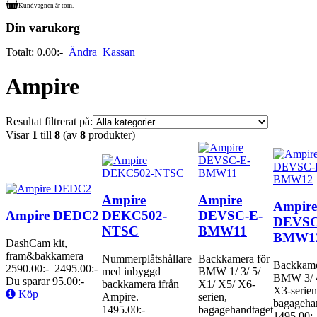
Kundvagnen är tom.
Din varukorg
Totalt:
0.00:-
Ändra
Kassan
Ampire
Resultat filtrerat på:
Visar
1
till
8
(av
8
produkter)
Ampire
Ampire
Ampire
Ampire DEDC2
DEKC502-
DEVSC-E-
DEVSC
NTSC
BMW11
BMW1
DashCam kit,
fram&bakkamera
Nummerplåtshållare
Backkamera för
Backkame
2590.00:-
2495.00:-
med inbyggd
BMW 1/ 3/ 5/
BMW 3/ 4
Du sparar 95.00:-
backkamera ifrån
X1/ X5/ X6-
X3-serien
Köp
Ampire.
serien,
bagagehan
1495.00:-
bagagehandtaget
1495.00:-