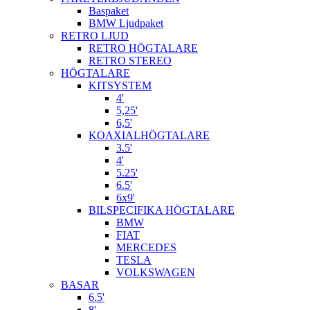
Baspaket
BMW Ljudpaket
RETRO LJUD
RETRO HÖGTALARE
RETRO STEREO
HÖGTALARE
KITSYSTEM
4'
5,25'
6,5'
KOAXIALHÖGTALARE
3.5'
4'
5.25'
6.5'
6x9'
BILSPECIFIKA HÖGTALARE
BMW
FIAT
MERCEDES
TESLA
VOLKSWAGEN
BASAR
6.5'
8'