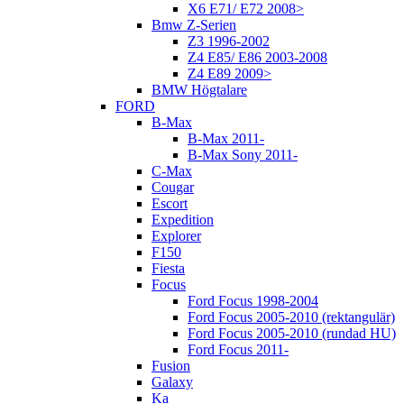
X6 E71/ E72 2008>
Bmw Z-Serien
Z3 1996-2002
Z4 E85/ E86 2003-2008
Z4 E89 2009>
BMW Högtalare
FORD
B-Max
B-Max 2011-
B-Max Sony 2011-
C-Max
Cougar
Escort
Expedition
Explorer
F150
Fiesta
Focus
Ford Focus 1998-2004
Ford Focus 2005-2010 (rektangulär)
Ford Focus 2005-2010 (rundad HU)
Ford Focus 2011-
Fusion
Galaxy
Ka