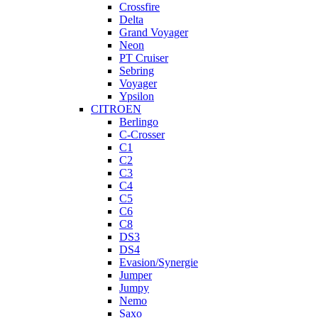
Crossfire
Delta
Grand Voyager
Neon
PT Cruiser
Sebring
Voyager
Ypsilon
CITROEN
Berlingo
C-Crosser
C1
C2
C3
C4
C5
C6
C8
DS3
DS4
Evasion/Synergie
Jumper
Jumpy
Nemo
Saxo