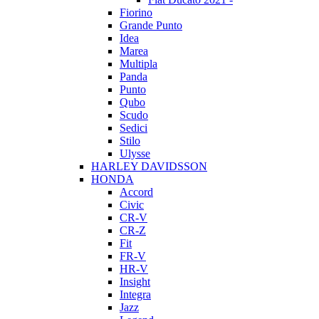
Fiorino
Grande Punto
Idea
Marea
Multipla
Panda
Punto
Qubo
Scudo
Sedici
Stilo
Ulysse
HARLEY DAVIDSSON
HONDA
Accord
Civic
CR-V
CR-Z
Fit
FR-V
HR-V
Insight
Integra
Jazz