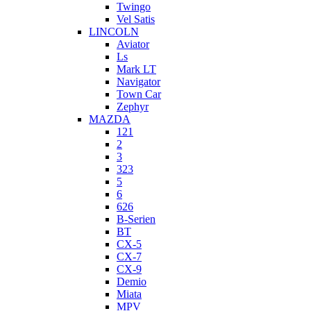
Twingo
Vel Satis
LINCOLN
Aviator
Ls
Mark LT
Navigator
Town Car
Zephyr
MAZDA
121
2
3
323
5
6
626
B-Serien
BT
CX-5
CX-7
CX-9
Demio
Miata
MPV