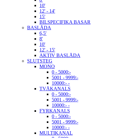
10'
12' - 14'
15'
BILSPECIFIKA BASAR
BASLÅDA
6,5'
8'
10'
12' - 15'
AKTIV BASLÅDA
SLUTSTEG
MONO
0 - 5000:-
5001 - 9999:-
10000:- -
TVÅKANALS
0 - 5000:-
5001 - 9999:-
10000:- -
FYRKANALS
0 - 5000:-
5001 - 9999:-
10000:- -
MULTIKANAL