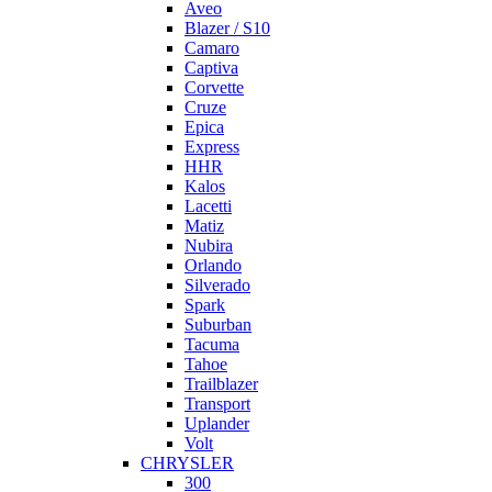
Aveo
Blazer / S10
Camaro
Captiva
Corvette
Cruze
Epica
Express
HHR
Kalos
Lacetti
Matiz
Nubira
Orlando
Silverado
Spark
Suburban
Tacuma
Tahoe
Trailblazer
Transport
Uplander
Volt
CHRYSLER
300