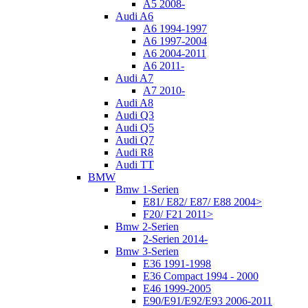
A5 2008-
Audi A6
A6 1994-1997
A6 1997-2004
A6 2004-2011
A6 2011-
Audi A7
A7 2010-
Audi A8
Audi Q3
Audi Q5
Audi Q7
Audi R8
Audi TT
BMW
Bmw 1-Serien
E81/ E82/ E87/ E88 2004>
F20/ F21 2011>
Bmw 2-Serien
2-Serien 2014-
Bmw 3-Serien
E36 1991-1998
E36 Compact 1994 - 2000
E46 1999-2005
E90/E91/E92/E93 2006-2011