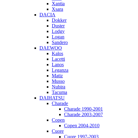
Xantia
Xsara
DACIA
Dokker
Duster
Lodgy
Logan
Sandero
DAEWOO
Kalos
Lacetti
Lanos
Leganza
Matiz
Musso
Nubira
Tacuma
DAIHATSU
Charade
Charade 1990-2001
Charade 2003-2007
Copen
Copen 2004-2010
Cuore
Cuore 1997-2003