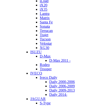
iLoad
iX20
iX35
Lantra
Matrix
Santa Fe
Sonata
Terracan
Trajet
Tucson
Velostar
XG30
ISUZU
D-Max
D-Max 2011 -
Rodeo
Trooper
IVECO
Iveco Daily
Daily 2000-2006
Daily 2006-2009
Daily 2009-2013
Daily 2014-
JAGUAR
S-Type