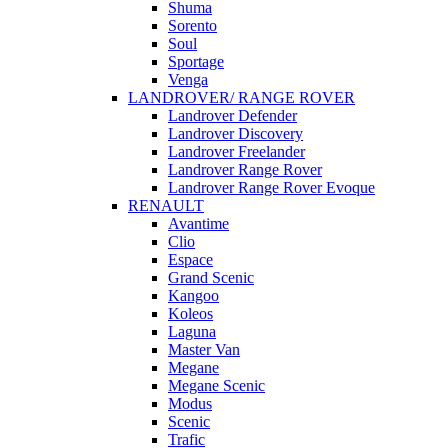
Shuma
Sorento
Soul
Sportage
Venga
LANDROVER/ RANGE ROVER
Landrover Defender
Landrover Discovery
Landrover Freelander
Landrover Range Rover
Landrover Range Rover Evoque
RENAULT
Avantime
Clio
Espace
Grand Scenic
Kangoo
Koleos
Laguna
Master Van
Megane
Megane Scenic
Modus
Scenic
Trafic