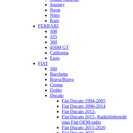
Journey
Neon
Nitro
Ram
FERRARI
308
355
360
456M GT
California
Enzo
FIAT
500
Barchetta
Brava/Bravo
Croma
Doblo
Ducato
Fiat Ducato 1994-2005
Fiat Ducato 2006-2014
Fiat Ducato 2012-
Fiat Ducato 2015- Radioförberedd
utan Fiat OEM-radio
Fiat Ducato 2015-2020
Fiat Ducato 2021 -