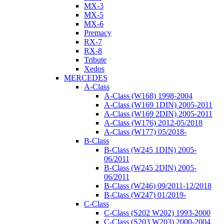
MX-3
MX-5
MX-6
Premacy
RX-7
RX-8
Tribute
Xedos
MERCEDES
A-Class
A-Class (W168) 1998-2004
A-Class (W169 1DIN) 2005-2011
A-Class (W169 2DIN) 2005-2011
A-Class (W176) 2012-05/2018
A-Class (W177) 05/2018-
B-Class
B-Class (W245 1DIN) 2005-
06/2011
B-Class (W245 2DIN) 2005-
06/2011
B-Class (W246) 09/2011-12/2018
B-Class (W247) 01/2019-
C-Class
C-Class (S202 W202) 1993-2000
C-Class (S203 W203) 2000-2004