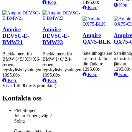
Köp
1495.00:-
Köp
Köp
Ampire
Ampire
Ampire
Ampire
DEVSC-E-
DEVSC-E-
QX75-BLK
QX75-
BMW21
BMW23
Satellithögtalare
Satellithö
Backkamera för
Backkamera för
i retrostuk för
retrostuk 
BMW 3/ 5/ X5/ X6-
BMW 1/ 6/ Z4-
din jänkare
jänkare
serien,
serien,
1295.00:-
1295.00:-
regskyltsbelysningen.
regskyltsbelysningen.
Köp
Köp
1095.00:-
1095.00:-
Köp
Köp
Visar
1
till
8
(av
8
produkter)
Kontakta oss
PM-Shopen
Johan Enbergsväg 2
Solna
Öppettider Mån-Tors: