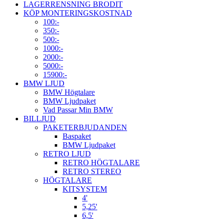
LAGERRENSNING BRODIT
KÖP MONTERINGSKOSTNAD
100:-
350:-
500:-
1000:-
2000:-
5000:-
15900:-
BMW LJUD
BMW Högtalare
BMW Ljudpaket
Vad Passar Min BMW
BILLJUD
PAKETERBJUDANDEN
Baspaket
BMW Ljudpaket
RETRO LJUD
RETRO HÖGTALARE
RETRO STEREO
HÖGTALARE
KITSYSTEM
4'
5,25'
6,5'