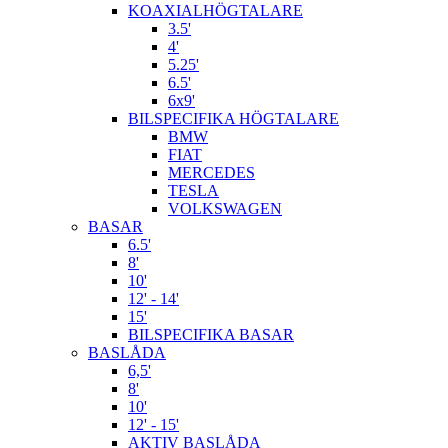
KOAXIALHÖGTALARE
3.5'
4'
5.25'
6.5'
6x9'
BILSPECIFIKA HÖGTALARE
BMW
FIAT
MERCEDES
TESLA
VOLKSWAGEN
BASAR
6.5'
8'
10'
12' - 14'
15'
BILSPECIFIKA BASAR
BASLÅDA
6,5'
8'
10'
12' - 15'
AKTIV BASLÅDA