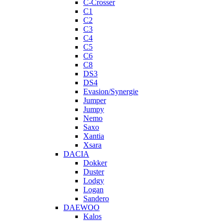
C-Crosser
C1
C2
C3
C4
C5
C6
C8
DS3
DS4
Evasion/Synergie
Jumper
Jumpy
Nemo
Saxo
Xantia
Xsara
DACIA
Dokker
Duster
Lodgy
Logan
Sandero
DAEWOO
Kalos