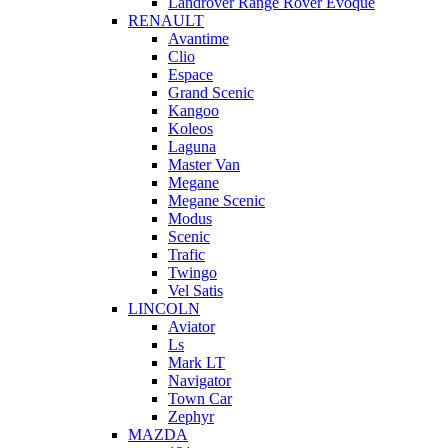
Landrover Range Rover Evoque
RENAULT
Avantime
Clio
Espace
Grand Scenic
Kangoo
Koleos
Laguna
Master Van
Megane
Megane Scenic
Modus
Scenic
Trafic
Twingo
Vel Satis
LINCOLN
Aviator
Ls
Mark LT
Navigator
Town Car
Zephyr
MAZDA