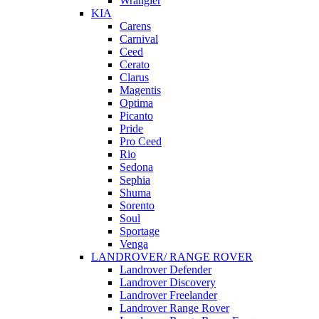
Wrangler
KIA
Carens
Carnival
Ceed
Cerato
Clarus
Magentis
Optima
Picanto
Pride
Pro Ceed
Rio
Sedona
Sephia
Shuma
Sorento
Soul
Sportage
Venga
LANDROVER/ RANGE ROVER
Landrover Defender
Landrover Discovery
Landrover Freelander
Landrover Range Rover