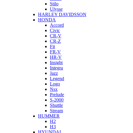
Stilo
Ulysse
HARLEY DAVIDSSON
HONDA
Accord
Civic
CR-V
CR-Z
Fit
FR-V
HR-V
Insight
Integra
Jazz
Legend
Logo
Nsx
Prelude
S-2000
Shuttle
Stream
HUMMER
H2
H3
HYUNDAI