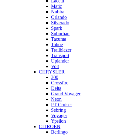
Lacetti
Matiz
Nubira
Orlando
Silverado
Spark
Suburban
Tacuma
Tahoe
Trailblazer
Transport
Uplander
Volt
CHRYSLER
300
Crossfire
Delta
Grand Voyager
Neon
PT Cruiser
Sebring
Voyager
Ypsilon
CITROEN
Berlingo