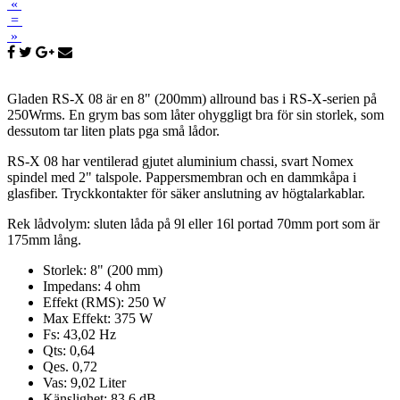
«
=
»
Gladen RS-X 08 är en 8" (200mm) allround bas i RS-X-serien på
250Wrms. En grym bas som låter ohyggligt bra för sin storlek, som
dessutom tar liten plats pga små lådor.
RS-X 08 har ventilerad gjutet aluminium chassi, svart Nomex
spindel med 2" talspole. Pappersmembran och en dammkåpa i
glasfiber. Tryckkontakter för säker anslutning av högtalarkablar.
Rek lådvolym: sluten låda på 9l eller 16l portad 70mm port som är
175mm lång.
Storlek: 8" (200 mm)
Impedans: 4 ohm
Effekt (RMS): 250 W
Max Effekt: 375 W
Fs: 43,02 Hz
Qts: 0,64
Qes. 0,72
Vas: 9,02 Liter
Känslighet: 83,6 dB