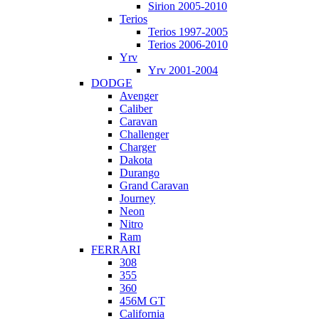
Sirion 2005-2010
Terios
Terios 1997-2005
Terios 2006-2010
Yrv
Yrv 2001-2004
DODGE
Avenger
Caliber
Caravan
Challenger
Charger
Dakota
Durango
Grand Caravan
Journey
Neon
Nitro
Ram
FERRARI
308
355
360
456M GT
California