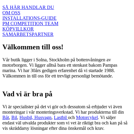
SÅ HÄR HANDLAR DU
OM OSS
INSTALLATIONS-GUIDE
PM COMPETITION TEAM
KÖPVILLKOR
SAMARBETSPARTNER
Välkommen till oss!
Vår butik ligger i Solna, Stockholm på bottenvåningen av
motorborgen. Vi ligger alltså bara ett stenkast bakom Pampas
marina. Vi har 30års gedigen erfarenhet då vi startade 1988.
Välkommen in till oss för ett trevligt personligt bemötande.
Vad vi är bra på
Vi är specialister på det vi gör och dessutom så erbjuder vi även
monteringar i vår monteringsverkstad. Vi har produkterna till din
Båt
,
Bil
,
Husbil, Husvagn
,
Lastbil
och
Motorcykel
. Vi säljer
endast väl utvalda produkter som vi vet är riktigt bra och kan på så
vis skräddarsy lösningar efter dina önskemål och krav.