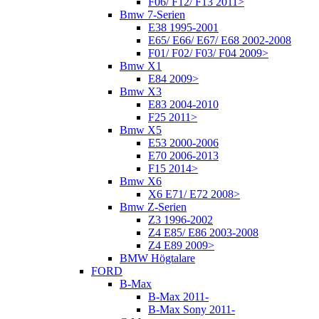
F06/ F12/ F13 2011>
Bmw 7-Serien
E38 1995-2001
E65/ E66/ E67/ E68 2002-2008
F01/ F02/ F03/ F04 2009>
Bmw X1
E84 2009>
Bmw X3
E83 2004-2010
F25 2011>
Bmw X5
E53 2000-2006
E70 2006-2013
F15 2014>
Bmw X6
X6 E71/ E72 2008>
Bmw Z-Serien
Z3 1996-2002
Z4 E85/ E86 2003-2008
Z4 E89 2009>
BMW Högtalare
FORD
B-Max
B-Max 2011-
B-Max Sony 2011-