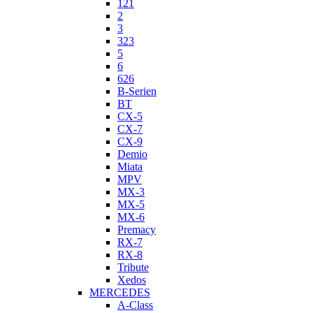
121
2
3
323
5
6
626
B-Serien
BT
CX-5
CX-7
CX-9
Demio
Miata
MPV
MX-3
MX-5
MX-6
Premacy
RX-7
RX-8
Tribute
Xedos
MERCEDES
A-Class