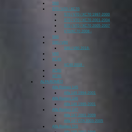
S60
S70 / V70 / XC70
S70 / V70 / XC70 1997-2000
S70 / V70 / XC70 2001-2004
S70 / V70 / XC70 2005-2007
V70/XC70 2008 -
S80
S90 / V90
S90 / V90 2018-
V60
XC40
XC40 2018 -
XC60
XC90
ALFA ROMEO
Alfa Romeo 145
Alfa 145 1994-2001
Alfa Romeo 146
Alfa 146 1995-2001
Alfa Romeo 147
Alfa 147 2001-2009
Alfa 147 GTA 2003-2005
Alfa Romeo 155
Alfa 155 1992-1998