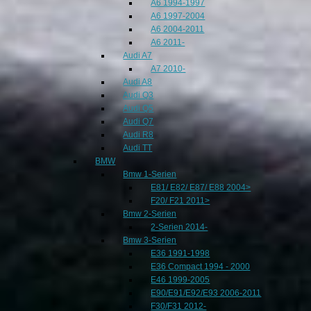
A6 1994-1997
A6 1997-2004
A6 2004-2011
A6 2011-
Audi A7
A7 2010-
Audi A8
Audi Q3
Audi Q5
Audi Q7
Audi R8
Audi TT
BMW
Bmw 1-Serien
E81/ E82/ E87/ E88 2004>
F20/ F21 2011>
Bmw 2-Serien
2-Serien 2014-
Bmw 3-Serien
E36 1991-1998
E36 Compact 1994 - 2000
E46 1999-2005
E90/E91/E92/E93 2006-2011
F30/F31 2012-