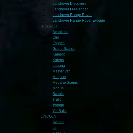
Landrover Discovery
Landrover Freelander
Landrover Range Rover
Landrover Range Rover Evoque
RENAULT
Avantime
Clio
Espace
Grand Scenic
Kangoo
Koleos
Laguna
Master Van
Megane
Megane Scenic
Modus
Scenic
Trafic
Twingo
Vel Satis
LINCOLN
Aviator
Ls