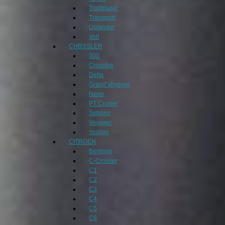
Trailblazer
Transport
Uplander
Volt
CHRYSLER
300
Crossfire
Delta
Grand Voyager
Neon
PT Cruiser
Sebring
Voyager
Ypsilon
CITROEN
Berlingo
C-Crosser
C1
C2
C3
C4
C5
C6