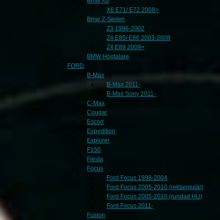
Bmw X6
X6 E71/ E72 2008>
Bmw Z-Serien
Z3 1996-2002
Z4 E85/ E86 2003-2008
Z4 E89 2009>
BMW Högtalare
FORD
B-Max
B-Max 2011-
B-Max Sony 2011-
C-Max
Cougar
Escort
Expedition
Explorer
F150
Fiesta
Focus
Ford Focus 1998-2004
Ford Focus 2005-2010 (rektangulär)
Ford Focus 2005-2010 (rundad HU)
Ford Focus 2011-
Fusion