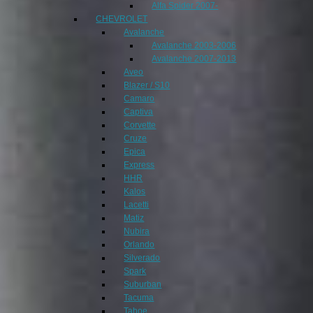
Alfa Spider 2007-
CHEVROLET
Avalanche
Avalanche 2003-2006
Avalanche 2007-2013
Aveo
Blazer / S10
Camaro
Captiva
Corvette
Cruze
Epica
Express
HHR
Kalos
Lacetti
Matiz
Nubira
Orlando
Silverado
Spark
Suburban
Tacuma
Tahoe