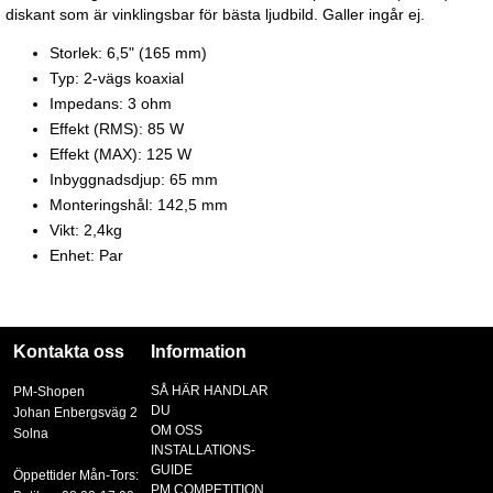
diskant som är vinklingsbar för bästa ljudbild. Galler ingår ej.
Storlek: 6,5" (165 mm)
Typ: 2-vägs koaxial
Impedans: 3 ohm
Effekt (RMS): 85 W
Effekt (MAX): 125 W
Inbyggnadsdjup: 65 mm
Monteringshål: 142,5 mm
Vikt: 2,4kg
Enhet: Par
Kontakta oss
Information
SÅ HÄR HANDLAR
PM-Shopen
DU
Johan Enbergsväg 2
OM OSS
Solna
INSTALLATIONS-
GUIDE
Öppettider Mån-Tors:
PM COMPETITION