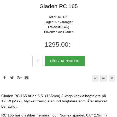
Gladen RC 165
Art.nr: RC165
Lager: 3-7 vardagar
Fraktvikt: 2.4kg
Tillverkad av: Gladen
1295.00:-
«
=
»
Gladen RC 165 är en 6,5" (165mm) 2-vägs koaxialhögtalare på
125W (Max). Mycket trevlig allround högtalare som låter mycket
behagligt.
RC 165 har glasfibermembran och Nomex spindel. 0,8" (19mm)