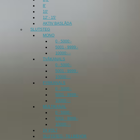
8'
10'
12' - 15'
AKTIV BASLÅDA
SLUTSTEG
MONO
0 - 5000:-
5001 - 9999:-
10000:- -
TVÅKANALS
0 - 5000:-
5001 - 9999:-
10000:- -
FYRKANALS
0 - 5000:-
5001 - 9999:-
10000:- -
MULTIKANAL
0 - 5000:-
5001 - 9999:-
10000:- -
24 VOLT
SLUTSTEG - TILLBEHÖR