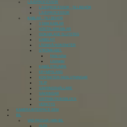
LJUDPROCESSOR
LJUDPROCESSOR - TILLBEHÖR
LJUDPROCESSOR
KABLAR - TILLBEHÖR
3,5MM KABLAR
HÖGTALARKABLAR
ISOKABLAGE SLUTSTEG
KABELKIT
LÅGNIVÅ/ KONTAKTER
STRÖMKABEL
Hela rullar
Lösmeter
KABELSTRUMPA
KRYMPSLANG
KONTAKTER/ ANSLUTNINGAR
TEJP
SÄKRINGSHÅLLARE
SÄKRINGAR
DISTRIBUTIONSBLOCK
VERKTYG
KAMERA INTERFACE OEM
BIL
VAD PASSAR I MIN BIL
AUDI