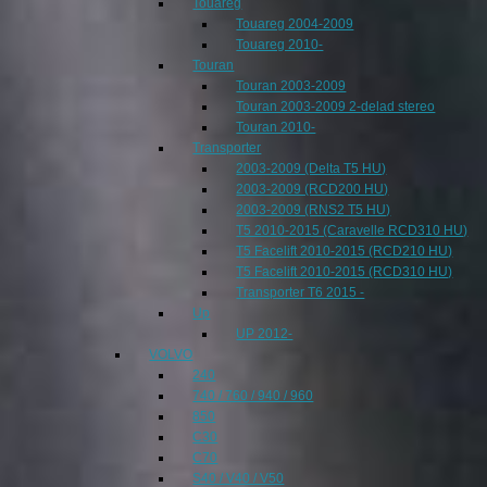
Touareg
Touareg 2004-2009
Touareg 2010-
Touran
Touran 2003-2009
Touran 2003-2009 2-delad stereo
Touran 2010-
Transporter
2003-2009 (Delta T5 HU)
2003-2009 (RCD200 HU)
2003-2009 (RNS2 T5 HU)
T5 2010-2015 (Caravelle RCD310 HU)
T5 Facelift 2010-2015 (RCD210 HU)
T5 Facelift 2010-2015 (RCD310 HU)
Transporter T6 2015 -
Up
UP 2012-
VOLVO
240
740 / 760 / 940 / 960
850
C30
C70
S40 / V40 / V50