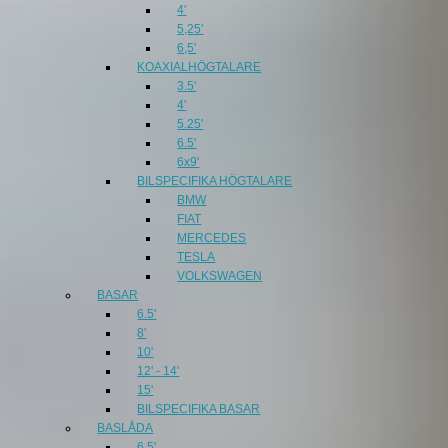
4'
5,25'
6,5'
KOAXIALHÖGTALARE
3.5'
4'
5.25'
6.5'
6x9'
BILSPECIFIKA HÖGTALARE
BMW
FIAT
MERCEDES
TESLA
VOLKSWAGEN
BASAR
6.5'
8'
10'
12' - 14'
15'
BILSPECIFIKA BASAR
BASLÅDA
6,5'