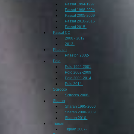
Passat 1994-1997
Passat 1998-2004
Passat 2005-2009
Passat 2010-2015
Passat 2015-
Passat CC
2008 - 2012
2013-
Phaeton
Phaeton 2002-
Polo
Polo 1994-2001
Polo 2002-2009
Polo 2009-2014
Polo 2014-
Scirocco
Scirocco 2008-
Sharan
Sharan 1995-2000
Sharan 2000-2009
Sharan 2010-
Tiguan
Tiguan 2007-