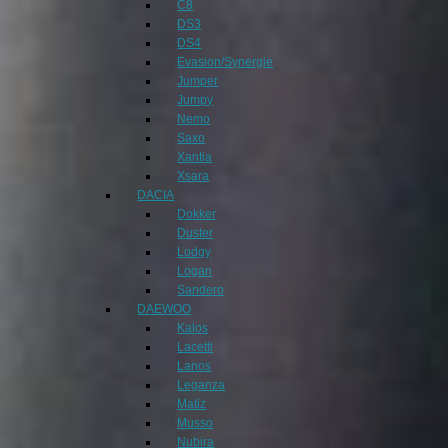
C8
DS3
DS4
Evasion/Synergie
Jumper
Jumpy
Nemo
Saxo
Xantia
Xsara
DACIA
Dokker
Duster
Lodgy
Logan
Sandero
DAEWOO
Kalos
Lacetti
Lanos
Leganza
Matiz
Musso
Nubira