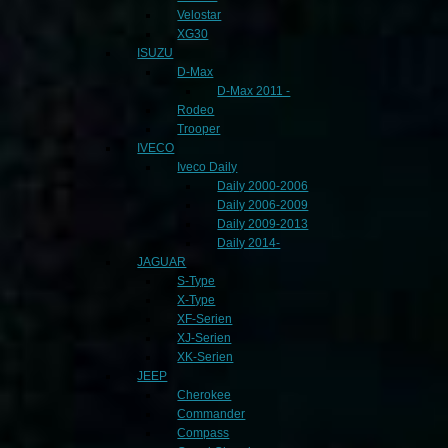
Velostar
XG30
ISUZU
D-Max
D-Max 2011 -
Rodeo
Trooper
IVECO
Iveco Daily
Daily 2000-2006
Daily 2006-2009
Daily 2009-2013
Daily 2014-
JAGUAR
S-Type
X-Type
XF-Serien
XJ-Serien
XK-Serien
JEEP
Cherokee
Commander
Compass