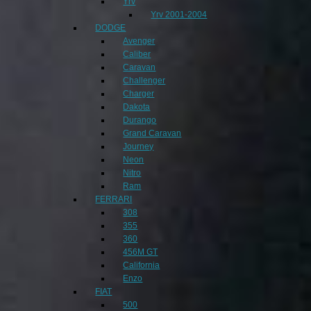
Yrv
Yrv 2001-2004
DODGE
Avenger
Caliber
Caravan
Challenger
Charger
Dakota
Durango
Grand Caravan
Journey
Neon
Nitro
Ram
FERRARI
308
355
360
456M GT
California
Enzo
FIAT
500