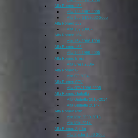
Alfa Romeo 156
Alfa 156 1997-2005
Alfa 156 GTA 2002-2005
Alfa Romeo 159
Alfa 159 2006 -
Alfa Romeo 164
Alfa 164 1988-1998
Alfa Romeo 166
Alfa 166 1999-2005
Alfa Romeo Brera
Alfa Brera 2006-
Alfa Romeo GT
Alfa GT 2004-
Alfa Romeo GTV
Alfa GTV 1996-2005
Alfa Romeo Guilietta
Alfa Giulietta 2010-2014
Alfa Giulietta 2014-
Alfa Romeo Mito
Alfa Mito 2009-2013
Alfa Mito 2014-
Alfa Romeo Spider
Alfa Spider 1996-2005