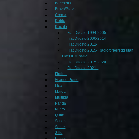
Barchetta
Brava/Bravo
Croma
Doblo
Ducato
Fiat Ducato 1994-2005
Fiat Ducato 2006-2014
Fiat Ducato 2012-
Fiat Ducato 2015- Radioförberedd utan
Fiat OEM-radio
Fiat Ducato 2015-2020
Fiat Ducato 2021 -
Fiorino
Grande Punto
Idea
Marea
Multipla
Panda
Punto
Qubo
Scudo
Sedici
Stilo
Ulysse