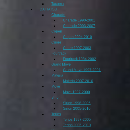
Tacuma
DAIHATSU
Charade
Charade 1990-2001
Charade 2003-2007
Copen
Copen 2004-2010
Cuore
Cuore 1997-2003
Fourtrack
Fourtrack 1984-2002
Grand Move
Grand Move 1997-2001
Materia
Materia 2007-2010
Move
Move 1997-2000
Sirion
Sirion 1998-2005
Sirion 2005-2010
Terios
Terios 1997-2005
Terios 2006-2010