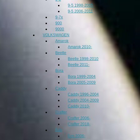
9-5 1998-2005
9-5 2006-2011
9-7x
900
9000
VOLKSWAGEN
Amarok
Amarok 2010-
Beetle
Beetle 1998-2010
Beetle 2011-
Bora
Bora 1999-2004
Bora 2005-2009
Caddy
Caddy 1996-2004
Caddy 2004-2009
Caddy 2010-
Crafter
Crafter 2006-
Crafter 2018-
Eos
Eos 2006-