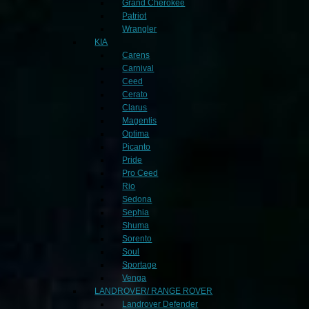
Grand Cherokee
Patriot
Wrangler
KIA
Carens
Carnival
Ceed
Cerato
Clarus
Magentis
Optima
Picanto
Pride
Pro Ceed
Rio
Sedona
Sephia
Shuma
Sorento
Soul
Sportage
Venga
LANDROVER/ RANGE ROVER
Landrover Defender