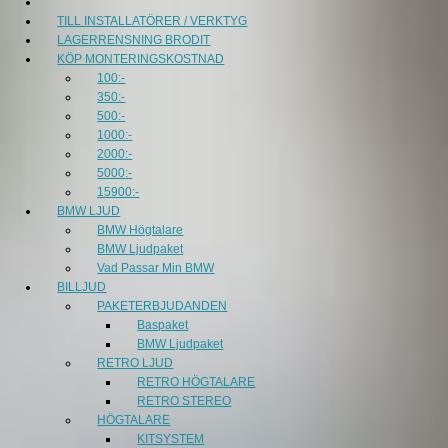
TILL INSTALLATÖRER / VERKTYG
LAGERRENSNING BRODIT
KÖP MONTERINGSKOSTNAD
100:-
350:-
500:-
1000:-
2000:-
5000:-
15900:-
BMW LJUD
BMW Högtalare
BMW Ljudpaket
Vad Passar Min BMW
BILLJUD
PAKETERBJUDANDEN
Baspaket
BMW Ljudpaket
RETRO LJUD
RETRO HÖGTALARE
RETRO STEREO
HÖGTALARE
KITSYSTEM