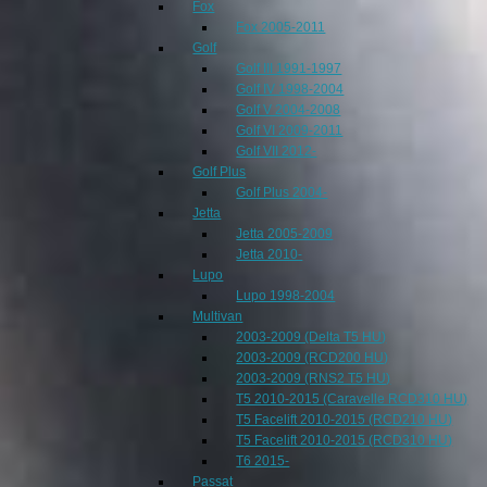
Fox
Fox 2005-2011
Golf
Golf III 1991-1997
Golf IV 1998-2004
Golf V 2004-2008
Golf VI 2009-2011
Golf VII 2012-
Golf Plus
Golf Plus 2004-
Jetta
Jetta 2005-2009
Jetta 2010-
Lupo
Lupo 1998-2004
Multivan
2003-2009 (Delta T5 HU)
2003-2009 (RCD200 HU)
2003-2009 (RNS2 T5 HU)
T5 2010-2015 (Caravelle RCD310 HU)
T5 Facelift 2010-2015 (RCD210 HU)
T5 Facelift 2010-2015 (RCD310 HU)
T6 2015-
Passat