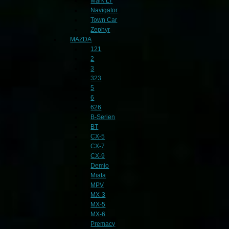
Mark LT
Navigator
Town Car
Zephyr
MAZDA
121
2
3
323
5
6
626
B-Serien
BT
CX-5
CX-7
CX-9
Demio
Miata
MPV
MX-3
MX-5
MX-6
Premacy