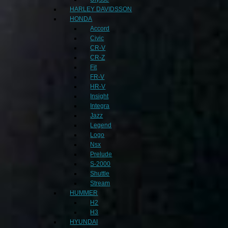
HARLEY DAVIDSSON
HONDA
Accord
Civic
CR-V
CR-Z
Fit
FR-V
HR-V
Insight
Integra
Jazz
Legend
Logo
Nsx
Prelude
S-2000
Shuttle
Stream
HUMMER
H2
H3
HYUNDAI