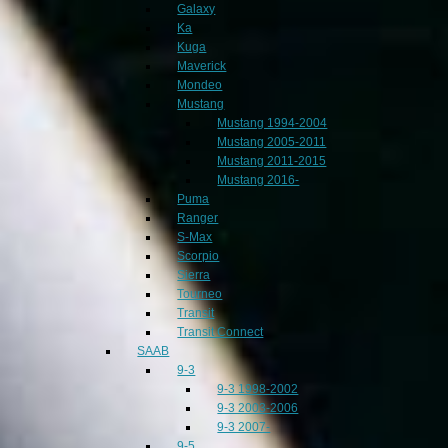
Galaxy
Ka
Kuga
Maverick
Mondeo
Mustang
Mustang 1994-2004
Mustang 2005-2011
Mustang 2011-2015
Mustang 2016-
Puma
Ranger
S-Max
Scorpio
Sierra
Tourneo
Transit
Transit Connect
SAAB
9-3
9-3 1998-2002
9-3 2003-2006
9-3 2007-
9-5