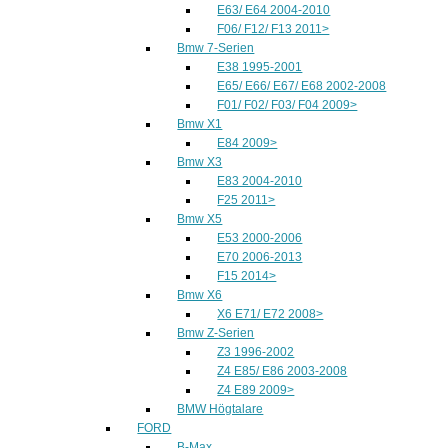
E63/ E64 2004-2010
F06/ F12/ F13 2011>
Bmw 7-Serien
E38 1995-2001
E65/ E66/ E67/ E68 2002-2008
F01/ F02/ F03/ F04 2009>
Bmw X1
E84 2009>
Bmw X3
E83 2004-2010
F25 2011>
Bmw X5
E53 2000-2006
E70 2006-2013
F15 2014>
Bmw X6
X6 E71/ E72 2008>
Bmw Z-Serien
Z3 1996-2002
Z4 E85/ E86 2003-2008
Z4 E89 2009>
BMW Högtalare
FORD
B-Max