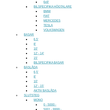
6x9'
BILSPECIFIKA HÖGTALARE
BMW
FIAT
MERCEDES
TESLA
VOLKSWAGEN
BASAR
6.5'
8'
10'
12' - 14'
15'
BILSPECIFIKA BASAR
BASLÅDA
6,5'
8'
10'
12' - 15'
AKTIV BASLÅDA
SLUTSTEG
MONO
0 - 5000:-
5001 - 9999:-