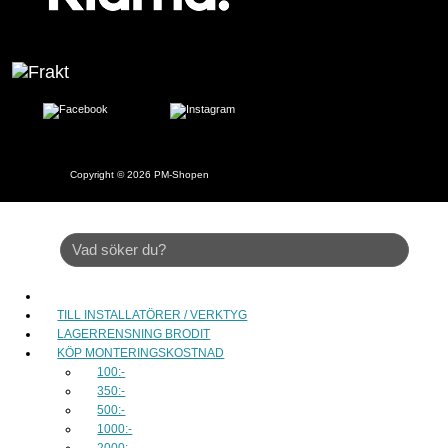
Copyright © 2026
PM-Shopen
TILL INSTALLATÖRER / VERKTYG
LAGERRENSNING BRODIT
KÖP MONTERINGSKOSTNAD
100:-
350:-
500:-
1000:-
2000:-