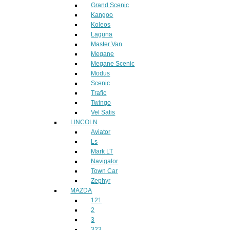
Grand Scenic
Kangoo
Koleos
Laguna
Master Van
Megane
Megane Scenic
Modus
Scenic
Trafic
Twingo
Vel Satis
LINCOLN
Aviator
Ls
Mark LT
Navigator
Town Car
Zephyr
MAZDA
121
2
3
323