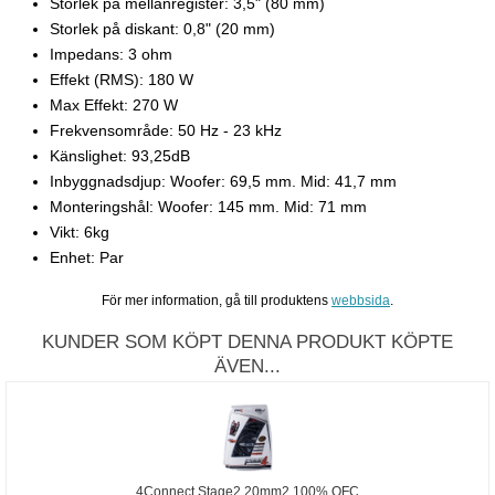
Storlek på mellanregister: 3,5" (80 mm)
Storlek på diskant: 0,8" (20 mm)
Impedans: 3 ohm
Effekt (RMS): 180 W
Max Effekt: 270 W
Frekvensområde: 50 Hz - 23 kHz
Känslighet: 93,25dB
Inbyggnadsdjup: Woofer: 69,5 mm. Mid: 41,7 mm
Monteringshål: Woofer: 145 mm. Mid: 71 mm
Vikt: 6kg
Enhet: Par
För mer information, gå till produktens
webbsida
.
KUNDER SOM KÖPT DENNA PRODUKT KÖPTE
ÄVEN...
4Connect Stage2 20mm2 100% OFC