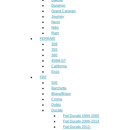
Durango
Grand Caravan
Journey
Neon
Nitro
Ram
FERRARI
308
355
360
456M GT
California
Enzo
FIAT
500
Barchetta
Brava/Bravo
Croma
Doblo
Ducato
Fiat Ducato 1994-2005
Fiat Ducato 2006-2014
Fiat Ducato 2012-