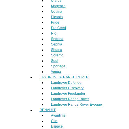
Clarus
Magentis
Optima
Picanto
Pride
Pro Ceed
Rio
Sedona
Sephia
Shuma
Sorento
Soul
Sportage
Venga
LANDROVER/ RANGE ROVER
Landrover Defender
Landrover Discovery
Landrover Freelander
Landrover Range Rover
Landrover Range Rover Evoque
RENAULT
Avantime
Clio
Espace