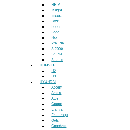
HR-V
Insight
Integra
Jazz
Legend
Logo
Nsx
Prelude
S-2000
Shuttle
Stream
HUMMER
H2
H3
HYUNDAI
Accent
Amica
Atos
Coupé
Elantra
Entourage
Getz
Grandeur