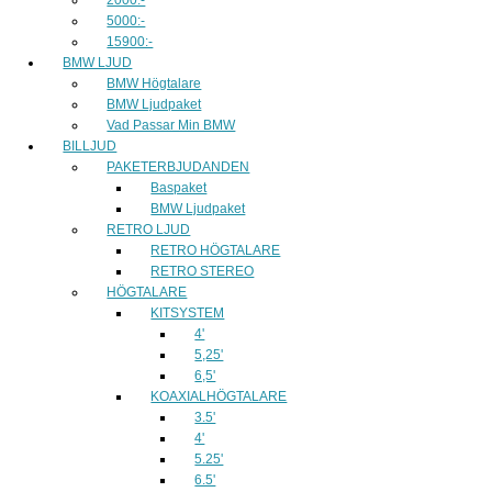
5000:-
15900:-
BMW LJUD
BMW Högtalare
BMW Ljudpaket
Vad Passar Min BMW
BILLJUD
PAKETERBJUDANDEN
Baspaket
BMW Ljudpaket
RETRO LJUD
RETRO HÖGTALARE
RETRO STEREO
HÖGTALARE
KITSYSTEM
4'
5,25'
6,5'
KOAXIALHÖGTALARE
3.5'
4'
5.25'
6.5'