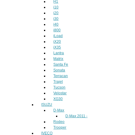
H1
i10
i20
i30
i40
i800
iLoad
iX20
iX35
Lantra
Matrix
Santa Fe
Sonata
Terracan
Trajet
Tucson
Velostar
XG30
ISUZU
D-Max
D-Max 2011 -
Rodeo
Trooper
IVECO