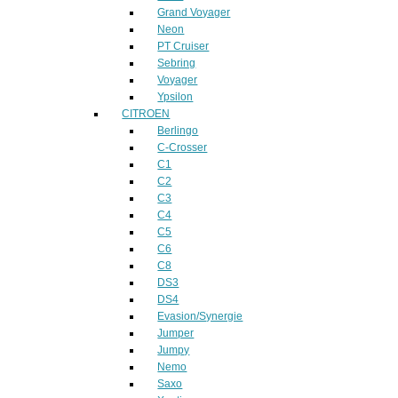
Grand Voyager
Neon
PT Cruiser
Sebring
Voyager
Ypsilon
CITROEN
Berlingo
C-Crosser
C1
C2
C3
C4
C5
C6
C8
DS3
DS4
Evasion/Synergie
Jumper
Jumpy
Nemo
Saxo