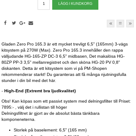
«
=
»
Gladen Zero Pro 165.3 är ett mycket trevligt 6,5" (165mm) 3-vägs
kitsystem på 270W (Max). Zero Pro 165.3 innehåller den rappa
välljudande HG-165-ZP DC-3 6,5" midbasen, Det makalösa HG-
80ZP PP-3 3,5" mellanregistret och den sköna HG-20 PV 0,8"
diskanten. Detta är ett kitsystem som vi på PM-Shopen
rekommenderar starkt! Du garanteras att få många njutningsfulla
stunder i din bil med det här.
-
High-End (Extremt bra ljudkvalitet)
Obs! Kan köpas som ett passivt system med delningsfilter till Priset:
7895:- , välj det i rullistan till höger
Delningsfiltret är gjort av de absolut bästa tänkbara
komponeneterna.
Storlek på baselement: 6,5" (165 mm)