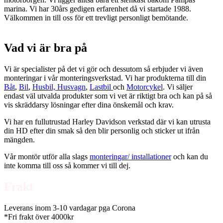
marina. Vi har 30års gedigen erfarenhet då vi startade 1988.
Välkommen in till oss för ett trevligt personligt bemötande.
Vad vi är bra på
Vi är specialister på det vi gör och dessutom så erbjuder vi även
monteringar i vår monteringsverkstad. Vi har produkterna till din
Båt
,
Bil
,
Husbil, Husvagn
,
Lastbil
och
Motorcykel
. Vi säljer
endast väl utvalda produkter som vi vet är riktigt bra och kan på så
vis skräddarsy lösningar efter dina önskemål och krav.
Vi har en fullutrustad Harley Davidson verkstad där vi kan utrusta
din HD efter din smak så den blir personlig och sticker ut ifrån
mängden.
Vår montör utför alla slags
monteringar/ installationer
och kan du
inte komma till oss så kommer vi till dej.
Frakt
Leverans inom 3-10 vardagar pga Corona
*Fri frakt över 4000kr