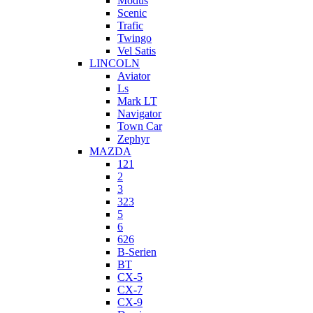
Modus
Scenic
Trafic
Twingo
Vel Satis
LINCOLN
Aviator
Ls
Mark LT
Navigator
Town Car
Zephyr
MAZDA
121
2
3
323
5
6
626
B-Serien
BT
CX-5
CX-7
CX-9