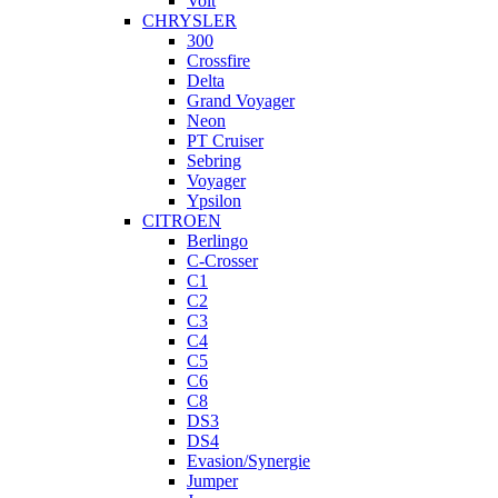
Volt
CHRYSLER
300
Crossfire
Delta
Grand Voyager
Neon
PT Cruiser
Sebring
Voyager
Ypsilon
CITROEN
Berlingo
C-Crosser
C1
C2
C3
C4
C5
C6
C8
DS3
DS4
Evasion/Synergie
Jumper