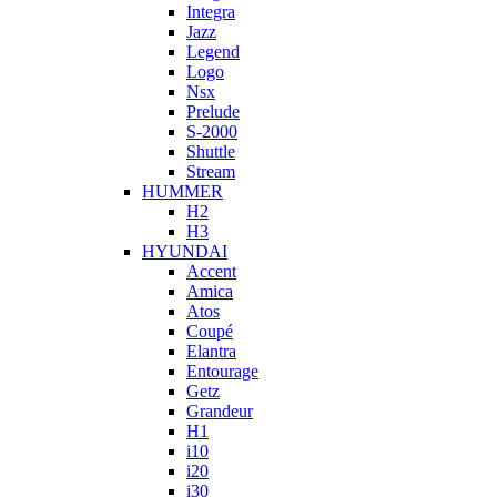
Integra
Jazz
Legend
Logo
Nsx
Prelude
S-2000
Shuttle
Stream
HUMMER
H2
H3
HYUNDAI
Accent
Amica
Atos
Coupé
Elantra
Entourage
Getz
Grandeur
H1
i10
i20
i30