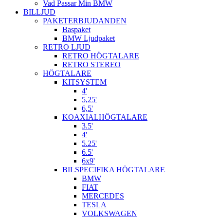
Vad Passar Min BMW
BILLJUD
PAKETERBJUDANDEN
Baspaket
BMW Ljudpaket
RETRO LJUD
RETRO HÖGTALARE
RETRO STEREO
HÖGTALARE
KITSYSTEM
4'
5,25'
6,5'
KOAXIALHÖGTALARE
3.5'
4'
5.25'
6.5'
6x9'
BILSPECIFIKA HÖGTALARE
BMW
FIAT
MERCEDES
TESLA
VOLKSWAGEN