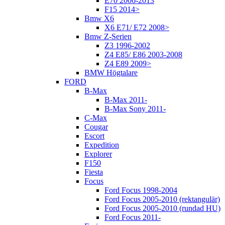
E70 2006-2013
F15 2014>
Bmw X6
X6 E71/ E72 2008>
Bmw Z-Serien
Z3 1996-2002
Z4 E85/ E86 2003-2008
Z4 E89 2009>
BMW Högtalare
FORD
B-Max
B-Max 2011-
B-Max Sony 2011-
C-Max
Cougar
Escort
Expedition
Explorer
F150
Fiesta
Focus
Ford Focus 1998-2004
Ford Focus 2005-2010 (rektangulär)
Ford Focus 2005-2010 (rundad HU)
Ford Focus 2011-