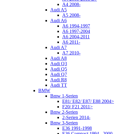
A4 2008-
Audi A5
A5 2008-
Audi A6
A6 1994-1997
A6 1997-2004
A6 2004-2011
A6 2011-
Audi A7
A7 2010-
Audi A8
Audi Q3
Audi Q5
Audi Q7
Audi R8
Audi TT
BMW
Bmw 1-Serien
E81/ E82/ E87/ E88 2004>
F20/ F21 2011>
Bmw 2-Serien
2-Serien 2014-
Bmw 3-Serien
E36 1991-1998
E36 Compact 1994 - 2000