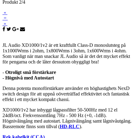
Produkt 2/4
«
=
»
JL Audio XD1000/1v2 är ett kraftfullt Class-D monoslutsteg på
1x1000Wrms i 2ohm, 1x800Wrms i 3ohm, 1x600Wrms i 4ohm.
Som vanligt när man snackar JL Audio så är det det mycket effekt
för pengarna och de låter dessutom ohyggligt bra!
-
Otroligt små förstärkare
- Högnivå med Autostart
Denna potenta monoförstärkare använder en höghastighets NexD
switch design för att uppnå oöverträffad effektivitet och fantastisk
effekt i ett mycket kompakt chassi.
XD1000/1v2 har inbyggt lågpassfilter 50-500Hz med 12 el
24dB/oct. Frekvensomfång 7Hz - 500 Hz (+0, -1dB).
Högnivåingång med autostart. Lågnivåingång samt lågnivåutgång.
Bassremote finns som tillval (
HD-RLC
).
Rek.kabelkit (CCA)