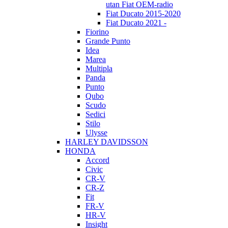
utan Fiat OEM-radio
Fiat Ducato 2015-2020
Fiat Ducato 2021 -
Fiorino
Grande Punto
Idea
Marea
Multipla
Panda
Punto
Qubo
Scudo
Sedici
Stilo
Ulysse
HARLEY DAVIDSSON
HONDA
Accord
Civic
CR-V
CR-Z
Fit
FR-V
HR-V
Insight