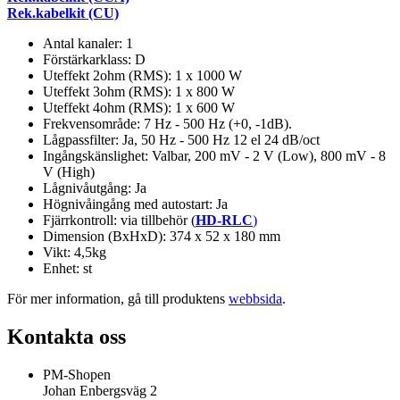
Rek.kabelkit (CU)
Antal kanaler: 1
Förstärkarklass: D
Uteffekt 2ohm (RMS): 1 x 1000 W
Uteffekt 3ohm (RMS): 1 x 800 W
Uteffekt 4ohm (RMS): 1 x 600 W
Frekvensområde: 7 Hz - 500 Hz (+0, -1dB).
Lågpassfilter: Ja, 50 Hz - 500 Hz 12 el 24 dB/oct
Ingångskänslighet: Valbar, 200 mV - 2 V (Low), 800 mV - 8
V (High)
Lågnivåutgång: Ja
Högnivåingång med autostart: Ja
Fjärrkontroll: via tillbehör (
HD-RLC
)
Dimension (BxHxD): 374 x 52 x 180 mm
Vikt: 4,5kg
Enhet: st
För mer information, gå till produktens
webbsida
.
Kontakta oss
PM-Shopen
Johan Enbergsväg 2