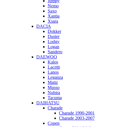
Jumpy
Nemo
Saxo
Xantia
Xsara
DACIA
Dokker
Duster
Lodgy
Logan
Sandero
DAEWOO
Kalos
Lacetti
Lanos
Leganza
Matiz
Musso
Nubira
Tacuma
DAIHATSU
Charade
Charade 1990-2001
Charade 2003-2007
Copen