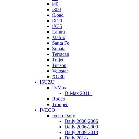
i40
i800
iLoad
iX20
iX35
Lantra
Matrix
Santa Fe
Sonata
Terracan
Trajet
Tucson
Velostar
XG30
ISUZU
D-Max
D-Max 2011 -
Rodeo
Trooper
IVECO
Iveco Daily
Daily 2000-2006
Daily 2006-2009
Daily 2009-2013
Daily 2014-