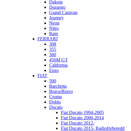
Dakota
Durango
Grand Caravan
Journey
Neon
Nitro
Ram
FERRARI
308
355
360
456M GT
California
Enzo
FIAT
500
Barchetta
Brava/Bravo
Croma
Doblo
Ducato
Fiat Ducato 1994-2005
Fiat Ducato 2006-2014
Fiat Ducato 2012-
Fiat Ducato 2015- Radioförberedd