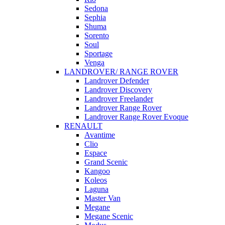
Sedona
Sephia
Shuma
Sorento
Soul
Sportage
Venga
LANDROVER/ RANGE ROVER
Landrover Defender
Landrover Discovery
Landrover Freelander
Landrover Range Rover
Landrover Range Rover Evoque
RENAULT
Avantime
Clio
Espace
Grand Scenic
Kangoo
Koleos
Laguna
Master Van
Megane
Megane Scenic