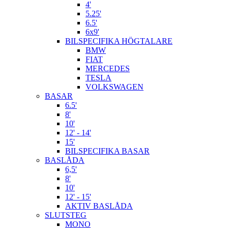
4'
5.25'
6.5'
6x9'
BILSPECIFIKA HÖGTALARE
BMW
FIAT
MERCEDES
TESLA
VOLKSWAGEN
BASAR
6.5'
8'
10'
12' - 14'
15'
BILSPECIFIKA BASAR
BASLÅDA
6,5'
8'
10'
12' - 15'
AKTIV BASLÅDA
SLUTSTEG
MONO