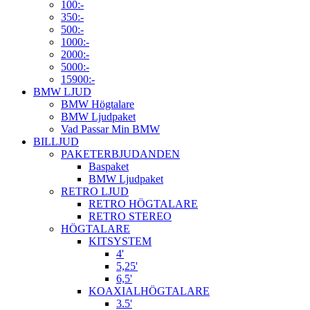
100:-
350:-
500:-
1000:-
2000:-
5000:-
15900:-
BMW LJUD
BMW Högtalare
BMW Ljudpaket
Vad Passar Min BMW
BILLJUD
PAKETERBJUDANDEN
Baspaket
BMW Ljudpaket
RETRO LJUD
RETRO HÖGTALARE
RETRO STEREO
HÖGTALARE
KITSYSTEM
4'
5,25'
6,5'
KOAXIALHÖGTALARE
3.5'