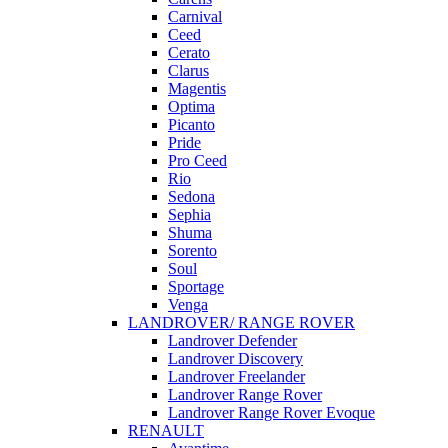
Carnival
Ceed
Cerato
Clarus
Magentis
Optima
Picanto
Pride
Pro Ceed
Rio
Sedona
Sephia
Shuma
Sorento
Soul
Sportage
Venga
LANDROVER/ RANGE ROVER
Landrover Defender
Landrover Discovery
Landrover Freelander
Landrover Range Rover
Landrover Range Rover Evoque
RENAULT