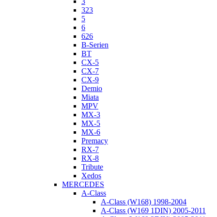
3
323
5
6
626
B-Serien
BT
CX-5
CX-7
CX-9
Demio
Miata
MPV
MX-3
MX-5
MX-6
Premacy
RX-7
RX-8
Tribute
Xedos
MERCEDES
A-Class
A-Class (W168) 1998-2004
A-Class (W169 1DIN) 2005-2011