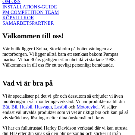
OM OSS
INSTALLATIONS-GUIDE
PM COMPETITION TEAM
KÖPVILLKOR
SAMARBETSPARTNER
Välkommen till oss!
Vår butik ligger i Solna, Stockholm på bottenvåningen av
motorborgen. Vi ligger alltså bara ett stenkast bakom Pampas
marina. Vi har 30års gedigen erfarenhet då vi startade 1988.
Välkommen in till oss för ett trevligt personligt bemötande.
Vad vi är bra på
Vi är specialister på det vi gör och dessutom så erbjuder vi även
monteringar i vår monteringsverkstad. Vi har produkterna till din
Båt
,
Bil
,
Husbil, Husvagn
,
Lastbil
och
Motorcykel
. Vi säljer
endast väl utvalda produkter som vi vet är riktigt bra och kan på så
vis skräddarsy lösningar efter dina önskemål och krav.
Vi har en fullutrustad Harley Davidson verkstad där vi kan utrusta
din HD efter din smak så den blir personlig och sticker ut ifrån