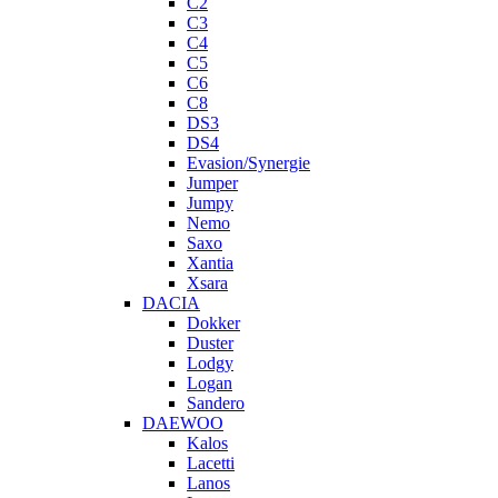
C2
C3
C4
C5
C6
C8
DS3
DS4
Evasion/Synergie
Jumper
Jumpy
Nemo
Saxo
Xantia
Xsara
DACIA
Dokker
Duster
Lodgy
Logan
Sandero
DAEWOO
Kalos
Lacetti
Lanos