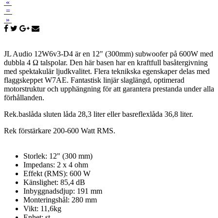
«
=
»
JL Audio 12W6v3-D4 är en
12" (300mm)
subwoofer
på
600
W med
dubbla
4
Ω
talspolar. Den här basen har en k
raftfull
basåtergivning
med spektakulär
ljudkvalitet
.
Flera teknikska egenskaper
delas med
flaggskeppet
W7AE.
Fantastisk linjär slaglängd, optimerad
motorstruktur och upphängning för att garantera prestanda under alla
förhållanden.
Rek.baslåda s
luten låda 28,3 liter eller basreflexlåda 36,8 liter.
Rek förstärkare 200-600 Watt RMS.
Storlek: 12" (300 mm)
Impedans: 2 x 4 ohm
Effekt (RMS): 600 W
Känslighet: 85,4 dB
Inbyggnadsdjup: 191 mm
Monteringshål: 280 mm
Vikt: 11,6kg
Enhet: st