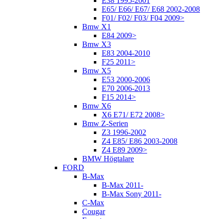
E38 1995-2001
E65/ E66/ E67/ E68 2002-2008
F01/ F02/ F03/ F04 2009>
Bmw X1
E84 2009>
Bmw X3
E83 2004-2010
F25 2011>
Bmw X5
E53 2000-2006
E70 2006-2013
F15 2014>
Bmw X6
X6 E71/ E72 2008>
Bmw Z-Serien
Z3 1996-2002
Z4 E85/ E86 2003-2008
Z4 E89 2009>
BMW Högtalare
FORD
B-Max
B-Max 2011-
B-Max Sony 2011-
C-Max
Cougar