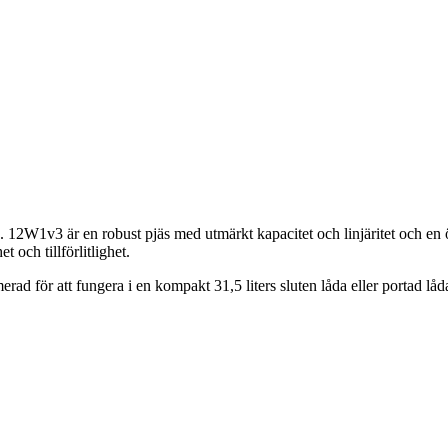
.
12W1v3
är en robust
pjäs
med utmärkt
kapacitet och
linjäritet
och en 
het
och tillförlitlighet.
merad
för att fungera i
en kompakt
31,5
liters
sluten låda
eller
portad
låd