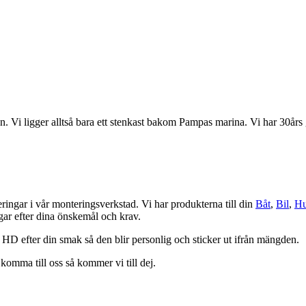
 Vi ligger alltså bara ett stenkast bakom Pampas marina. Vi har 30års g
eringar i vår monteringsverkstad. Vi har produkterna till din
Båt
,
Bil
,
Hu
ngar efter dina önskemål och krav.
 HD efter din smak så den blir personlig och sticker ut ifrån mängden.
komma till oss så kommer vi till dej.