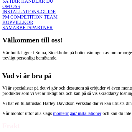
SÅ HÄR HANDLAR DU
OM OSS
INSTALLATIONS-GUIDE
PM COMPETITION TEAM
KÖPVILLKOR
SAMARBETSPARTNER
Välkommen till oss!
Vår butik ligger i Solna, Stockholm på bottenvåningen av motorborgen.
trevligt personligt bemötande.
Vad vi är bra på
Vi är specialister på det vi gör och dessutom så erbjuder vi även mont
produkter som vi vet är riktigt bra och kan på så vis skräddarsy lösni
Vi har en fullutrustad Harley Davidson verkstad där vi kan utrusta din
Vår montör utför alla slags
monteringar/ installationer
och kan du inte 
Frakt