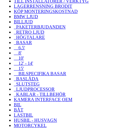
TILL INSTALLATÖRER / VERKTYG
LAGERRENSNING BRODIT
KÖP MONTERINGSKOSTNAD
BMW LJUD
BILLJUD
PAKETERBJUDANDEN
RETRO LJUD
HÖGTALARE
BASAR
6.5'
8'
10'
12' - 14'
15'
BILSPECIFIKA BASAR
BASLÅDA
SLUTSTEG
LJUDPROCESSOR
KABLAR - TILLBEHÖR
KAMERA INTERFACE OEM
BIL
BÅT
LASTBIL
HUSBIL - HUSVAGN
MOTORCYKEL