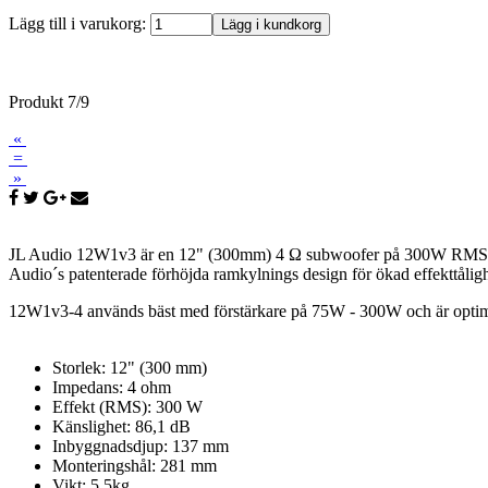
Lägg till i varukorg:
Produkt 7/9
«
=
»
JL Audio 12W1v3 är en 12" (300mm)
4
Ω
subwoofer
på 3
00
W RMS
Audio´s
patenterade
f
örhöjda
r
am
k
ylnings
design för
ökad
effekttålig
12W1v3-4
används bäst
med förstärkare
på
75W
-
300W
och
är opti
Storlek: 12" (300 mm)
Impedans: 4 ohm
Effekt (RMS): 300 W
Känslighet: 86,1 dB
Inbyggnadsdjup: 137 mm
Monteringshål: 281 mm
Vikt: 5,5kg