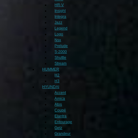
HR-V
Insight
Integra
Jazz
Legend
Logo
Nsx
Prelude
S-2000
Shuttle
Stream
HUMMER
H2
H3
HYUNDAI
Accent
Amica
Atos
Coupé
Elantra
Entourage
Getz
Grandeur