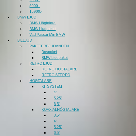
5000:-
15900:-
BMW LJUD
BMW Högtalare
BMW Ljudpaket
Vad Passar Min BMW
BILLJUD
PAKETERBJUDANDEN
Baspaket
BMW Ljudpaket
RETRO LJUD
RETRO HÖGTALARE
RETRO STEREO
HÖGTALARE
KITSYSTEM
4'
5,25'
6,5'
KOAXIALHÖGTALARE
3.5'
4'
5.25'
6.5'