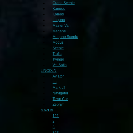
Grand Scenic
Kangoo
Koleos
Laguna
Master Van
Megane
Megane Scenic
Modus
Scenic
Trafic
Twingo
Vel Satis
LINCOLN
Aviator
Ls
Mark LT
Navigator
Town Car
Zephyr
MAZDA
121
2
3
323