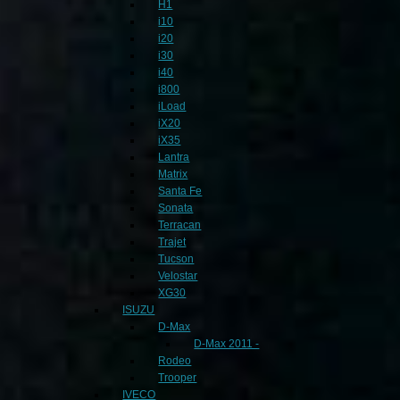
H1
i10
i20
i30
i40
i800
iLoad
iX20
iX35
Lantra
Matrix
Santa Fe
Sonata
Terracan
Trajet
Tucson
Velostar
XG30
ISUZU
D-Max
D-Max 2011 -
Rodeo
Trooper
IVECO