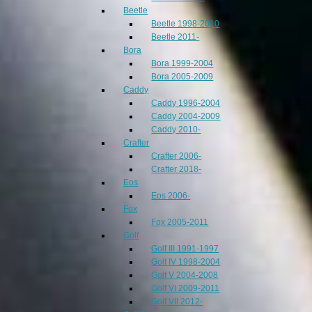
Beetle
Beetle 1998-2010
Beetle 2011-
Bora
Bora 1999-2004
Bora 2005-2009
Caddy
Caddy 1996-2004
Caddy 2004-2009
Caddy 2010-
Crafter
Crafter 2006-
Crafter 2018-
Eos
Eos 2006-
Fox
Fox 2005-2011
Golf
Golf III 1991-1997
Golf IV 1998-2004
Golf V 2004-2008
Golf VI 2009-2011
Golf VII 2012-