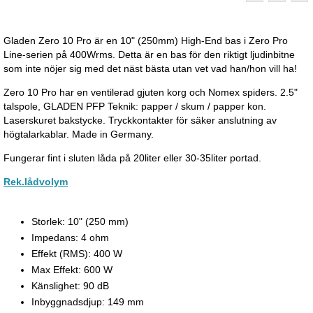
Gladen Zero 10 Pro är en 10" (250mm) High-End bas i Zero Pro
Line-serien på 400Wrms. Detta är en bas för den riktigt ljudinbitne
som inte nöjer sig med det näst bästa utan vet vad han/hon vill ha!
Zero 10 Pro har en ventilerad gjuten korg och Nomex spiders. 2.5"
talspole,
GLADEN
PFP
Teknik:
papper /
skum
/ papper
kon
.
Laserskuret bakstycke. Tryckkontakter för säker anslutning av
högtalarkablar. Made in Germany.
Fungerar fint i sluten låda på 20liter eller 30-35liter portad.
Rek.lådvolym
Storlek: 10" (250 mm)
Impedans: 4 ohm
Effekt (RMS): 400 W
Max Effekt: 600 W
Känslighet: 90 dB
Inbyggnadsdjup: 149 mm