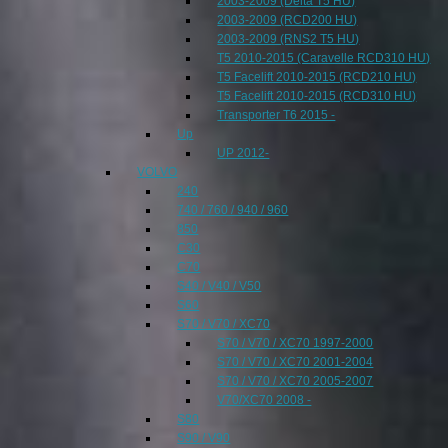
2003-2009 (Delta T5 HU)
2003-2009 (RCD200 HU)
2003-2009 (RNS2 T5 HU)
T5 2010-2015 (Caravelle RCD310 HU)
T5 Facelift 2010-2015 (RCD210 HU)
T5 Facelift 2010-2015 (RCD310 HU)
Transporter T6 2015 -
Up
UP 2012-
VOLVO
240
740 / 760 / 940 / 960
850
C30
C70
S40 / V40 / V50
S60
S70 / V70 / XC70
S70 / V70 / XC70 1997-2000
S70 / V70 / XC70 2001-2004
S70 / V70 / XC70 2005-2007
V70/XC70 2008 -
S80
S90 / V90