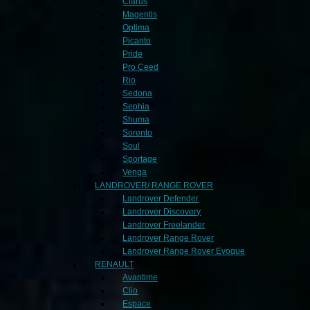
Clarus
Magentis
Optima
Picanto
Pride
Pro Ceed
Rio
Sedona
Sephia
Shuma
Sorento
Soul
Sportage
Venga
LANDROVER/ RANGE ROVER
Landrover Defender
Landrover Discovery
Landrover Freelander
Landrover Range Rover
Landrover Range Rover Evoque
RENAULT
Avantime
Clio
Espace