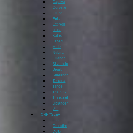
Captiva
Corvette
Cruze
Epica
Express
HHR
Kalos
Lacetti
Matiz
Nubira
Orlando
Silverado
Spark
Suburban
Tacuma
Tahoe
Trailblazer
Transport
Uplander
Volt
CHRYSLER
300
Crossfire
Delta