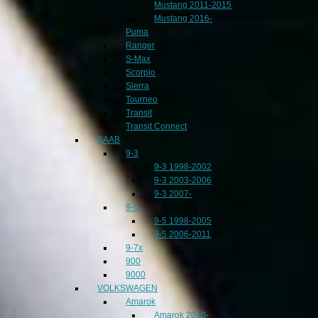
Mustang 2011-2015
Mustang 2016-
Puma
Ranger
S-Max
Scorpio
Sierra
Tourneo
Transit
Transit Connect
SAAB
9-3
9-3 1998-2002
9-3 2003-2006
9-3 2007-
9-5
9-5 1998-2005
9-5 2006-2011
9-7x
900
9000
VOLKSWAGEN
Amarok
Amarok 2010-