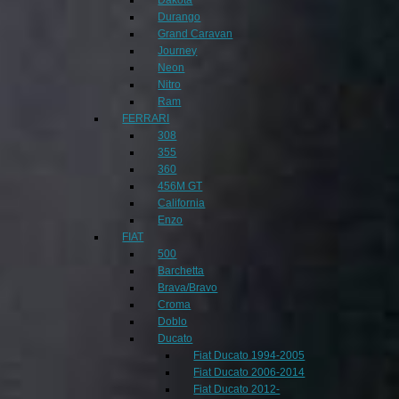
Durango
Grand Caravan
Journey
Neon
Nitro
Ram
FERRARI
308
355
360
456M GT
California
Enzo
FIAT
500
Barchetta
Brava/Bravo
Croma
Doblo
Ducato
Fiat Ducato 1994-2005
Fiat Ducato 2006-2014
Fiat Ducato 2012-