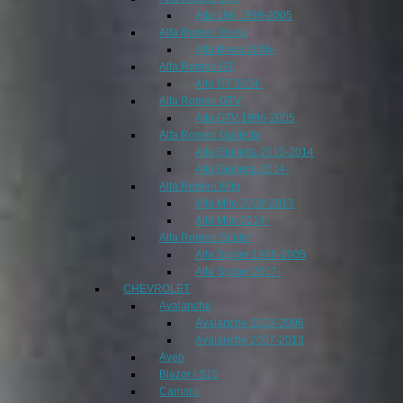
Alfa 166 1999-2005
Alfa Romeo Brera
Alfa Brera 2006-
Alfa Romeo GT
Alfa GT 2004-
Alfa Romeo GTV
Alfa GTV 1996-2005
Alfa Romeo Guilietta
Alfa Giulietta 2010-2014
Alfa Giulietta 2014-
Alfa Romeo Mito
Alfa Mito 2009-2013
Alfa Mito 2014-
Alfa Romeo Spider
Alfa Spider 1996-2005
Alfa Spider 2007-
CHEVROLET
Avalanche
Avalanche 2003-2006
Avalanche 2007-2013
Aveo
Blazer / S10
Camaro