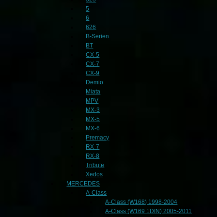
5
6
626
B-Serien
BT
CX-5
CX-7
CX-9
Demio
Miata
MPV
MX-3
MX-5
MX-6
Premacy
RX-7
RX-8
Tribute
Xedos
MERCEDES
A-Class
A-Class (W168) 1998-2004
A-Class (W169 1DIN) 2005-2011