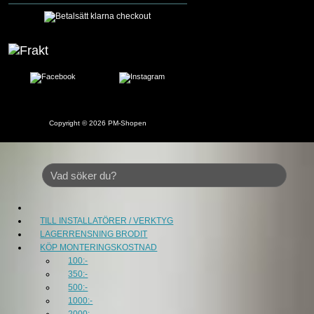
Copyright © 2026
PM-Shopen
TILL INSTALLATÖRER / VERKTYG
LAGERRENSNING BRODIT
KÖP MONTERINGSKOSTNAD
100:-
350:-
500:-
1000:-
2000:-