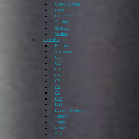
Grand Voyager
Neon
PT Cruiser
Sebring
Voyager
Ypsilon
CITROEN
Berlingo
C-Crosser
C1
C2
C3
C4
C5
C6
C8
DS3
DS4
Evasion/Synergie
Jumper
Jumpy
Nemo
Saxo