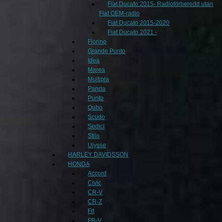
Fiat Ducato 2015- Radioförberedd utan
Fiat OEM-radio
Fiat Ducato 2015-2020
Fiat Ducato 2021 -
Fiorino
Grande Punto
Idea
Marea
Multipla
Panda
Punto
Qubo
Scudo
Sedici
Stilo
Ulysse
HARLEY DAVIDSSON
HONDA
Accord
Civic
CR-V
CR-Z
Fit
FR-V