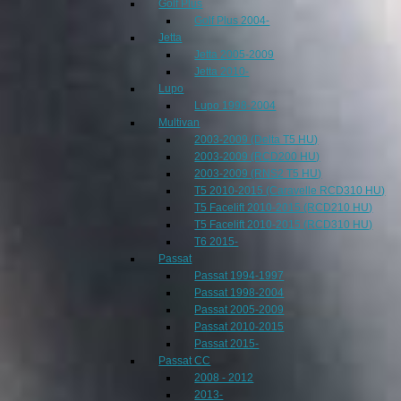
Golf Plus
Golf Plus 2004-
Jetta
Jetta 2005-2009
Jetta 2010-
Lupo
Lupo 1998-2004
Multivan
2003-2009 (Delta T5 HU)
2003-2009 (RCD200 HU)
2003-2009 (RNS2 T5 HU)
T5 2010-2015 (Caravelle RCD310 HU)
T5 Facelift 2010-2015 (RCD210 HU)
T5 Facelift 2010-2015 (RCD310 HU)
T6 2015-
Passat
Passat 1994-1997
Passat 1998-2004
Passat 2005-2009
Passat 2010-2015
Passat 2015-
Passat CC
2008 - 2012
2013-