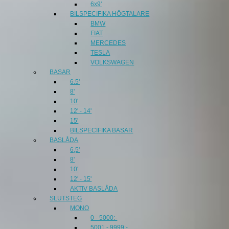
6x9'
BILSPECIFIKA HÖGTALARE
BMW
FIAT
MERCEDES
TESLA
VOLKSWAGEN
BASAR
6.5'
8'
10'
12' - 14'
15'
BILSPECIFIKA BASAR
BASLÅDA
6,5'
8'
10'
12' - 15'
AKTIV BASLÅDA
SLUTSTEG
MONO
0 - 5000:-
5001 - 9999:-