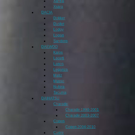
Xantia
Xsara
DACIA
Dokker
Duster
Lodgy
Logan
Sandero
DAEWOO
Kalos
Lacetti
Lanos
Leganza
Matiz
Musso
Nubira
Tacuma
DAIHATSU
Charade
Charade 1990-2001
Charade 2003-2007
Copen
Copen 2004-2010
Cuore