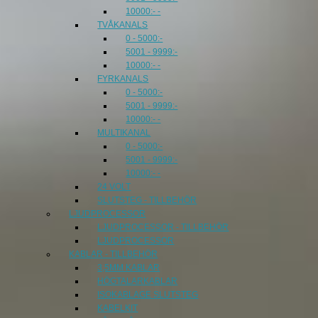
10000:- -
TVÅKANALS
0 - 5000:-
5001 - 9999:-
10000:- -
FYRKANALS
0 - 5000:-
5001 - 9999:-
10000:- -
MULTIKANAL
0 - 5000:-
5001 - 9999:-
10000:- -
24 VOLT
SLUTSTEG - TILLBEHÖR
LJUDPROCESSOR
LJUDPROCESSOR - TILLBEHÖR
LJUDPROCESSOR
KABLAR - TILLBEHÖR
3,5MM KABLAR
HÖGTALARKABLAR
ISOKABLAGE SLUTSTEG
KABELKIT