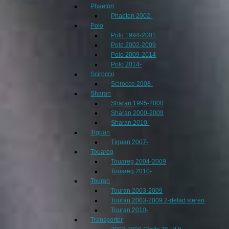
Phaeton
Phaeton 2002-
Polo
Polo 1994-2001
Polo 2002-2009
Polo 2009-2014
Polo 2014-
Scirocco
Scirocco 2008-
Sharan
Sharan 1995-2000
Sharan 2000-2009
Sharan 2010-
Tiguan
Tiguan 2007-
Touareg
Touareg 2004-2009
Touareg 2010-
Touran
Touran 2003-2009
Touran 2003-2009 2-delad stereo
Touran 2010-
Transporter