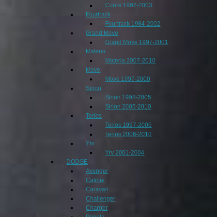
Cuore 1997-2003
Fourtrack
Fourtrack 1984-2002
Grand Move
Grand Move 1997-2001
Materia
Materia 2007-2010
Move
Move 1997-2000
Sirion
Sirion 1998-2005
Sirion 2005-2010
Terios
Terios 1997-2005
Terios 2006-2010
Yrv
Yrv 2001-2004
DODGE
Avenger
Caliber
Caravan
Challenger
Charger
Dakota