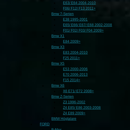
E63/ E64 2004-2010
F06/ F12/ F13 2011>
Bmw 7-Serien
E38 1995-2001
E65/ E66/ E67/ E68 2002-2008
F01/ F02/ F03/ F04 2009>
Bmw X1
E84 2009>
Bmw X3
E83 2004-2010
F25 2011>
Bmw X5
E53 2000-2006
E70 2006-2013
F15 2014>
Bmw X6
X6 E71/ E72 2008>
Bmw Z-Serien
Z3 1996-2002
Z4 E85/ E86 2003-2008
Z4 E89 2009>
BMW Högtalare
FORD
B-Max