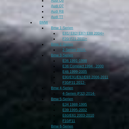
Audi Q5
Audi Q7
Audi R8
Audi TT
BMW
Bmw 1-Serien
E81/ E82/ E87/ E88 2004>
F20/ F21 2011>
Bmw 2-Serien
2-Serien 2014-
Bmw 3-Serien
E36 1991-1998
E36 Compact 1994 - 2000
E46 1999-2005
E90/E91/E92/E93 2006-2011
F30/F31 2012-
Bmw 4-Serien
4-Serien (F32) 2014-
Bmw 5-Serien
E34 1988-1995
E39 1995-2002
E60/E61 2003-2010
F10/F11
Bmw 6-Serien