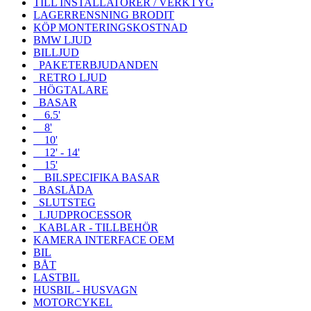
TILL INSTALLATÖRER / VERKTYG
LAGERRENSNING BRODIT
KÖP MONTERINGSKOSTNAD
BMW LJUD
BILLJUD
PAKETERBJUDANDEN
RETRO LJUD
HÖGTALARE
BASAR
6.5'
8'
10'
12' - 14'
15'
BILSPECIFIKA BASAR
BASLÅDA
SLUTSTEG
LJUDPROCESSOR
KABLAR - TILLBEHÖR
KAMERA INTERFACE OEM
BIL
BÅT
LASTBIL
HUSBIL - HUSVAGN
MOTORCYKEL