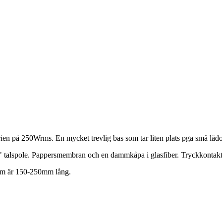
n på 250Wrms. En mycket trevlig bas som tar liten plats pga små lådo
" talspole. Pappersmembran och en dammkåpa i glasfiber. Tryckkontakter
som är 150-250mm lång.