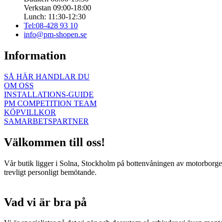
Verkstan 09:00-18:00
Lunch: 11:30-12:30
Tel:08-428 93 10
info@pm-shopen.se
Information
SÅ HÄR HANDLAR DU
OM OSS
INSTALLATIONS-GUIDE
PM COMPETITION TEAM
KÖPVILLKOR
SAMARBETSPARTNER
Välkommen till oss!
Vår butik ligger i Solna, Stockholm på bottenvåningen av motorborgen.
trevligt personligt bemötande.
Vad vi är bra på