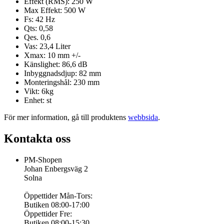
Effekt (RMS): 250 W
Max Effekt: 500 W
Fs: 42 Hz
Qts: 0,58
Qes. 0,6
Vas: 23,4 Liter
Xmax: 10 mm +/-
Känslighet: 86,6 dB
Inbyggnadsdjup: 82 mm
Monteringshål: 230 mm
Vikt: 6kg
Enhet: st
För mer information, gå till produktens
webbsida
.
Kontakta oss
PM-Shopen
Johan Enbergsväg 2
Solna
Öppettider Mån-Tors:
Butiken 08:00-17:00
Öppettider Fre:
Butiken 08:00-15:30