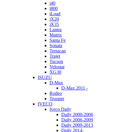
i40
i800
iLoad
iX20
iX35
Lantra
Matrix
Santa Fe
Sonata
Terracan
Trajet
Tucson
Velostar
XG30
ISUZU
D-Max
D-Max 2011 -
Rodeo
Trooper
IVECO
Iveco Daily
Daily 2000-2006
Daily 2006-2009
Daily 2009-2013
Daily 2014-