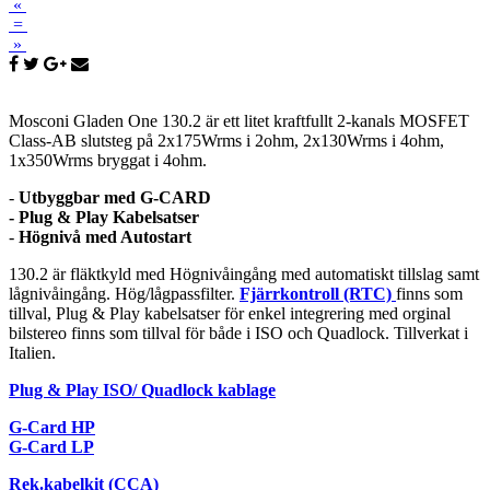
«
=
»
Mosconi Gladen One 130.2 är ett litet kraftfullt 2-kanals MOSFET
Class-AB slutsteg på 2x175Wrms i 2ohm, 2x130Wrms i 4ohm,
1x350Wrms bryggat i 4ohm.
-
Utbyggbar med G-CARD
- Plug & Play Kabelsatser
-
Högnivå med Autostart
130.2 är fläktkyld med Högnivåingång med automatiskt tillslag samt
lågnivåingång. Hög/lågpassfilter.
Fjärrkontroll (RTC)
finns som
tillval, Plug & Play kabelsatser för enkel integrering med orginal
bilstereo finns som tillval för både i ISO och Quadlock. Tillverkat i
Italien.
Plug & Play ISO/ Quadlock kablage
G-Card HP
G-Card LP
Rek.kabelkit (CCA)