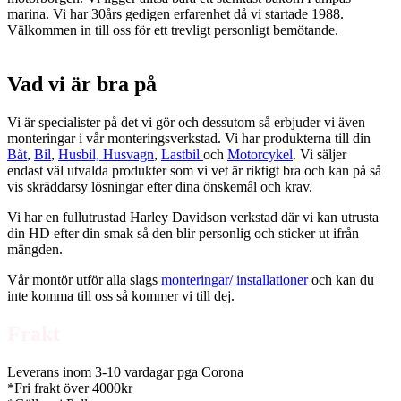
marina. Vi har 30års gedigen erfarenhet då vi startade 1988.
Välkommen in till oss för ett trevligt personligt bemötande.
Vad vi är bra på
Vi är specialister på det vi gör och dessutom så erbjuder vi även
monteringar i vår monteringsverkstad. Vi har produkterna till din
Båt
,
Bil
,
Husbil, Husvagn
,
Lastbil
och
Motorcykel
. Vi säljer
endast väl utvalda produkter som vi vet är riktigt bra och kan på så
vis skräddarsy lösningar efter dina önskemål och krav.
Vi har en fullutrustad Harley Davidson verkstad där vi kan utrusta
din HD efter din smak så den blir personlig och sticker ut ifrån
mängden.
Vår montör utför alla slags
monteringar/ installationer
och kan du
inte komma till oss så kommer vi till dej.
Frakt
Leverans inom 3-10 vardagar pga Corona
*Fri frakt över 4000kr