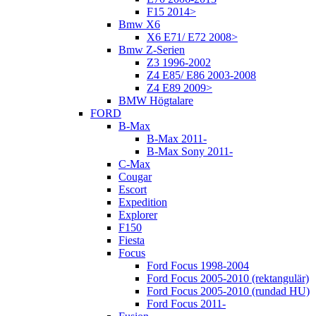
F15 2014>
Bmw X6
X6 E71/ E72 2008>
Bmw Z-Serien
Z3 1996-2002
Z4 E85/ E86 2003-2008
Z4 E89 2009>
BMW Högtalare
FORD
B-Max
B-Max 2011-
B-Max Sony 2011-
C-Max
Cougar
Escort
Expedition
Explorer
F150
Fiesta
Focus
Ford Focus 1998-2004
Ford Focus 2005-2010 (rektangulär)
Ford Focus 2005-2010 (rundad HU)
Ford Focus 2011-