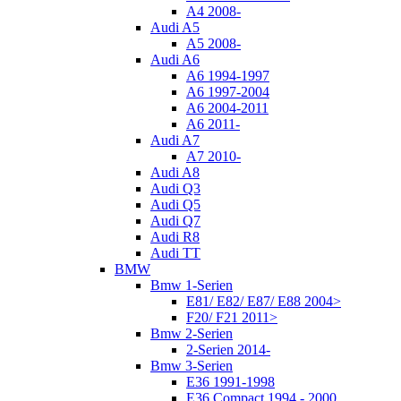
A4 2008-
Audi A5
A5 2008-
Audi A6
A6 1994-1997
A6 1997-2004
A6 2004-2011
A6 2011-
Audi A7
A7 2010-
Audi A8
Audi Q3
Audi Q5
Audi Q7
Audi R8
Audi TT
BMW
Bmw 1-Serien
E81/ E82/ E87/ E88 2004>
F20/ F21 2011>
Bmw 2-Serien
2-Serien 2014-
Bmw 3-Serien
E36 1991-1998
E36 Compact 1994 - 2000