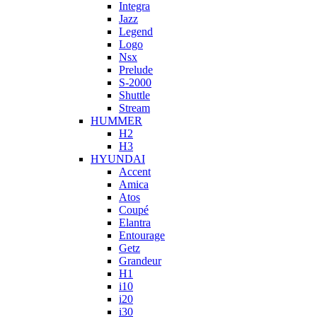
Integra
Jazz
Legend
Logo
Nsx
Prelude
S-2000
Shuttle
Stream
HUMMER
H2
H3
HYUNDAI
Accent
Amica
Atos
Coupé
Elantra
Entourage
Getz
Grandeur
H1
i10
i20
i30