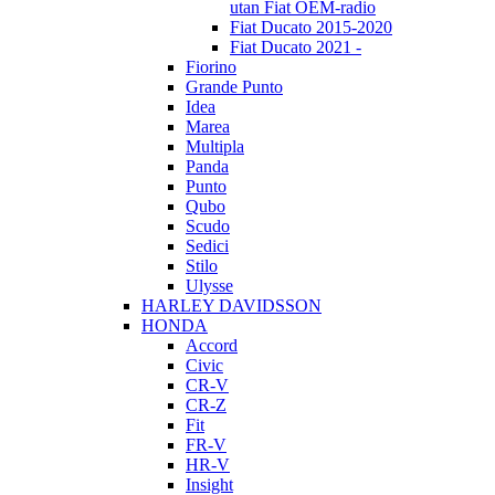
utan Fiat OEM-radio
Fiat Ducato 2015-2020
Fiat Ducato 2021 -
Fiorino
Grande Punto
Idea
Marea
Multipla
Panda
Punto
Qubo
Scudo
Sedici
Stilo
Ulysse
HARLEY DAVIDSSON
HONDA
Accord
Civic
CR-V
CR-Z
Fit
FR-V
HR-V
Insight