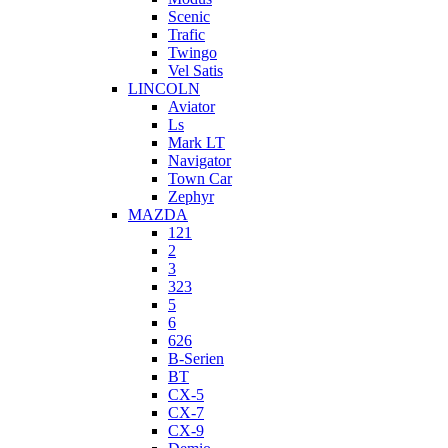
Scenic
Trafic
Twingo
Vel Satis
LINCOLN
Aviator
Ls
Mark LT
Navigator
Town Car
Zephyr
MAZDA
121
2
3
323
5
6
626
B-Serien
BT
CX-5
CX-7
CX-9