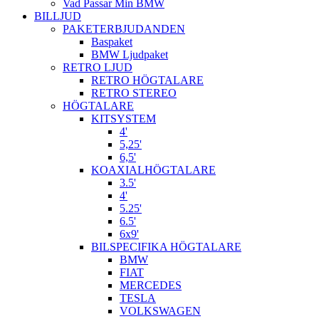
Vad Passar Min BMW
BILLJUD
PAKETERBJUDANDEN
Baspaket
BMW Ljudpaket
RETRO LJUD
RETRO HÖGTALARE
RETRO STEREO
HÖGTALARE
KITSYSTEM
4'
5,25'
6,5'
KOAXIALHÖGTALARE
3.5'
4'
5.25'
6.5'
6x9'
BILSPECIFIKA HÖGTALARE
BMW
FIAT
MERCEDES
TESLA
VOLKSWAGEN