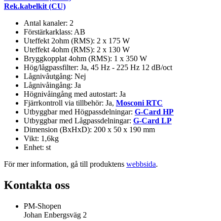
Rek.kabelkit (CU)
Antal kanaler: 2
Förstärkarklass: AB
Uteffekt 2ohm (RMS): 2 x 175 W
Uteffekt 4ohm (RMS): 2 x 130 W
Bryggkopplat 4ohm (RMS): 1 x 350 W
Hög/lågpassfilter: Ja, 45 Hz - 225 Hz 12 dB/oct
Lågnivåutgång: Nej
Lågnivåingång: Ja
Högnivåingång med autostart: Ja
Fjärrkontroll via tillbehör: Ja,
Mosconi RTC
Utbyggbar med Högpassdelningar:
G-Card HP
Utbyggbar med Lågpassdelningar:
G-Card LP
Dimension (BxHxD): 200 x 50 x 190 mm
Vikt: 1,6kg
Enhet: st
För mer information, gå till produktens
webbsida
.
Kontakta oss
PM-Shopen
Johan Enbergsväg 2