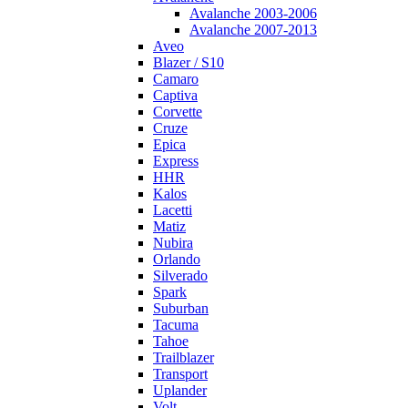
Avalanche 2003-2006
Avalanche 2007-2013
Aveo
Blazer / S10
Camaro
Captiva
Corvette
Cruze
Epica
Express
HHR
Kalos
Lacetti
Matiz
Nubira
Orlando
Silverado
Spark
Suburban
Tacuma
Tahoe
Trailblazer
Transport
Uplander
Volt