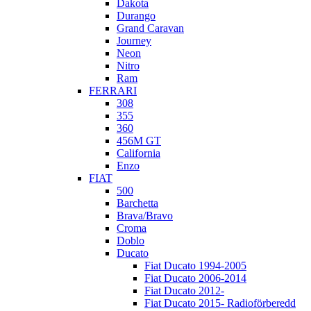
Dakota
Durango
Grand Caravan
Journey
Neon
Nitro
Ram
FERRARI
308
355
360
456M GT
California
Enzo
FIAT
500
Barchetta
Brava/Bravo
Croma
Doblo
Ducato
Fiat Ducato 1994-2005
Fiat Ducato 2006-2014
Fiat Ducato 2012-
Fiat Ducato 2015- Radioförberedd