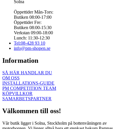
Solna
Öppettider Mån-Tors:
Butiken 08:00-17:00
Öppettider Fre:
Butiken 08:00-15:30
Verkstan 09:00-18:00
Lunch: 11:30-12:30
Tel:08-428 93 10
info@pm-shopen.se
Information
SÅ HÄR HANDLAR DU
OM OSS
INSTALLATIONS-GUIDE
PM COMPETITION TEAM
KÖPVILLKOR
SAMARBETSPARTNER
Välkommen till oss!
Vår butik ligger i Solna, Stockholm på bottenvåningen av
motorborgen. Vi ligger alltså bara ett stenkast bakom Pampas