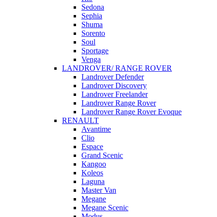
Sedona
Sephia
Shuma
Sorento
Soul
Sportage
Venga
LANDROVER/ RANGE ROVER
Landrover Defender
Landrover Discovery
Landrover Freelander
Landrover Range Rover
Landrover Range Rover Evoque
RENAULT
Avantime
Clio
Espace
Grand Scenic
Kangoo
Koleos
Laguna
Master Van
Megane
Megane Scenic
Modus