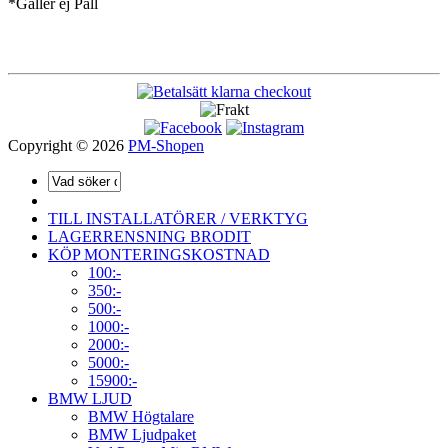
*Gäller ej Pall
Copyright © 2026
PM-Shopen
TILL INSTALLATÖRER / VERKTYG
LAGERRENSNING BRODIT
KÖP MONTERINGSKOSTNAD
100:-
350:-
500:-
1000:-
2000:-
5000:-
15900:-
BMW LJUD
BMW Högtalare
BMW Ljudpaket