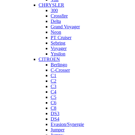
CHRYSLER
300
Crossfire
Delta
Grand Voyager
Neon
PT Cruiser
Sebring
Voyager
Ypsilon
CITROEN
Berlingo
C-Crosser
C1
C2
C3
C4
C5
C6
C8
DS3
DS4
Evasion/Synergie
Jumper