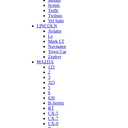
Modus
Scenic
Trafic
Twingo
Vel Satis
LINCOLN
Aviator
Ls
Mark LT
Navigator
Town Car
Zephyr
MAZDA
121
2
3
323
5
6
626
B-Serien
BT
CX-5
CX-7
CX-9