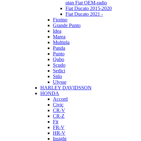
utan Fiat OEM-radio
Fiat Ducato 2015-2020
Fiat Ducato 2021 -
Fiorino
Grande Punto
Idea
Marea
Multipla
Panda
Punto
Qubo
Scudo
Sedici
Stilo
Ulysse
HARLEY DAVIDSSON
HONDA
Accord
Civic
CR-V
CR-Z
Fit
FR-V
HR-V
Insight