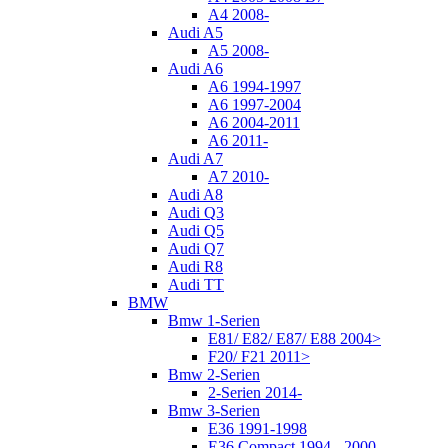
A4 2008-
Audi A5
A5 2008-
Audi A6
A6 1994-1997
A6 1997-2004
A6 2004-2011
A6 2011-
Audi A7
A7 2010-
Audi A8
Audi Q3
Audi Q5
Audi Q7
Audi R8
Audi TT
BMW
Bmw 1-Serien
E81/ E82/ E87/ E88 2004>
F20/ F21 2011>
Bmw 2-Serien
2-Serien 2014-
Bmw 3-Serien
E36 1991-1998
E36 Compact 1994 - 2000