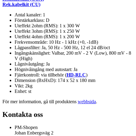
Rek.kabelkit (CU)
Antal kanaler: 1
Förstärkarklass: D
Uteffekt 2ohm (RMS): 1 x 300 W
Uteffekt 3ohm (RMS): 1 x 250 W
Uteffekt 4ohm (RMS): 1 x 200 W
Frekvensområde: 10 Hz - 1 kHz (+0, -1dB)
Lågpassfilter: Ja, 50 Hz - 500 Hz, 12 el 24 dB/oct
Ingångskänslighet: Valbar, 200 mV - 2 V (Low), 800 mV - 8
V (High)
Lågnivåutgång: Ja
Högnivåingång med autostart: Ja
Fjärrkontroll: via tillbehör (
HD-RLC
)
Dimension (BxHxD): 174 x 52 x 180 mm
Vikt: 2kg
Enhet: st
För mer information, gå till produktens
webbsida
.
Kontakta oss
PM-Shopen
Johan Enbergsväg 2