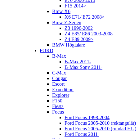
E70 2006-2013
F15 2014>
Bmw X6
X6 E71/ E72 2008>
Bmw Z-Serien
Z3 1996-2002
Z4 E85/ E86 2003-2008
Z4 E89 2009>
BMW Högtalare
FORD
B-Max
B-Max 2011-
B-Max Sony 2011-
C-Max
Cougar
Escort
Expedition
Explorer
F150
Fiesta
Focus
Ford Focus 1998-2004
Ford Focus 2005-2010 (rektangulär)
Ford Focus 2005-2010 (rundad HU)
Ford Focus 2011-