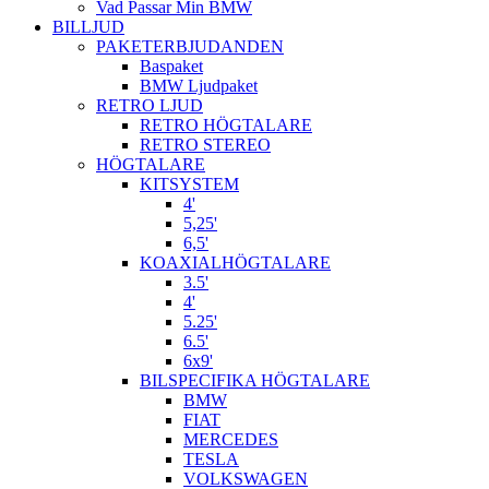
Vad Passar Min BMW
BILLJUD
PAKETERBJUDANDEN
Baspaket
BMW Ljudpaket
RETRO LJUD
RETRO HÖGTALARE
RETRO STEREO
HÖGTALARE
KITSYSTEM
4'
5,25'
6,5'
KOAXIALHÖGTALARE
3.5'
4'
5.25'
6.5'
6x9'
BILSPECIFIKA HÖGTALARE
BMW
FIAT
MERCEDES
TESLA
VOLKSWAGEN