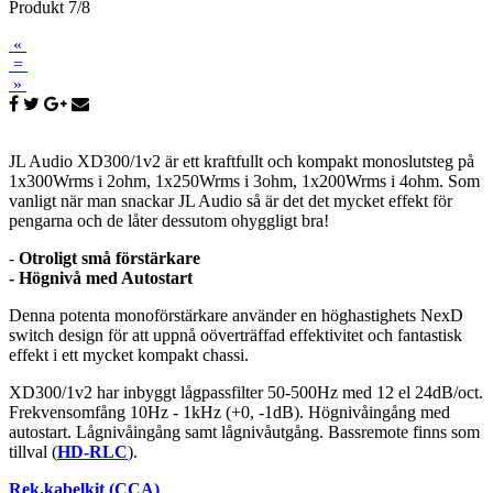
Produkt 7/8
«
=
»
JL Audio XD300/1v2 är ett kraftfullt och kompakt monoslutsteg på
1x300Wrms i 2ohm, 1x250Wrms i 3ohm, 1x200Wrms i 4ohm. Som
vanligt när man snackar JL Audio så är det det mycket effekt för
pengarna och de låter dessutom ohyggligt bra!
-
Otroligt små förstärkare
- Högnivå med Autostart
Denna potenta monoförstärkare använder en höghastighets NexD
switch design för att uppnå oöverträffad effektivitet och fantastisk
effekt i ett mycket kompakt chassi.
XD300/1v2 har inbyggt lågpassfilter 50-500Hz med 12 el 24dB/oct.
Frekvensomfång 10Hz - 1kHz (+0, -1dB). Högnivåingång med
autostart. Lågnivåingång samt lågnivåutgång. Bassremote finns som
tillval (
HD-RLC
).
Rek.kabelkit (CCA)