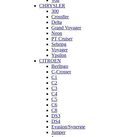
Volt
CHRYSLER
300
Crossfire
Delta
Grand Voyager
Neon
PT Cruiser
Sebring
Voyager
Ypsilon
CITROEN
Berlingo
C-Crosser
C1
C2
C3
C4
C5
C6
C8
DS3
DS4
Evasion/Synergie
Jumper