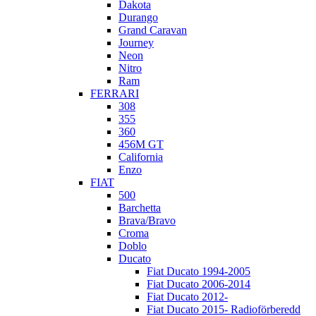
Dakota
Durango
Grand Caravan
Journey
Neon
Nitro
Ram
FERRARI
308
355
360
456M GT
California
Enzo
FIAT
500
Barchetta
Brava/Bravo
Croma
Doblo
Ducato
Fiat Ducato 1994-2005
Fiat Ducato 2006-2014
Fiat Ducato 2012-
Fiat Ducato 2015- Radioförberedd