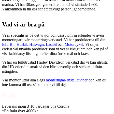
marina. Vi har 30års gedigen erfarenhet då vi startade 1988.
Välkommen in till oss för ett trevligt personligt bemötande.
Vad vi är bra på
Vi är specialister på det vi gör och dessutom så erbjuder vi även
monteringar i vår monteringsverkstad. Vi har produkterna till din
Båt
,
Bil
,
Husbil, Husvagn
,
Lastbil
och
Motorcykel
. Vi säljer
endast väl utvalda produkter som vi vet är riktigt bra och kan på så
vis skräddarsy lösningar efter dina önskemål och krav.
Vi har en fullutrustad Harley Davidson verkstad där vi kan utrusta
din HD efter din smak så den blir personlig och sticker ut ifrån
mängden.
Vår montör utför alla slags
monteringar/ installationer
och kan du
inte komma till oss så kommer vi till dej.
Frakt
Leverans inom 3-10 vardagar pga Corona
*Fri frakt över 4000kr