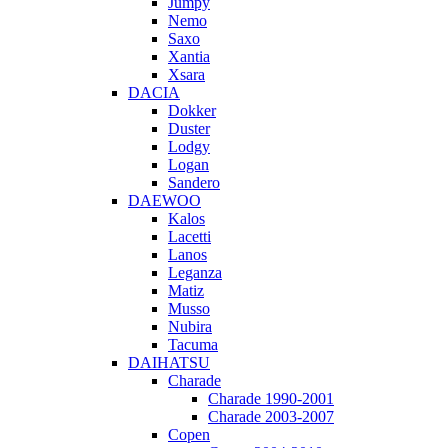
Jumpy
Nemo
Saxo
Xantia
Xsara
DACIA
Dokker
Duster
Lodgy
Logan
Sandero
DAEWOO
Kalos
Lacetti
Lanos
Leganza
Matiz
Musso
Nubira
Tacuma
DAIHATSU
Charade
Charade 1990-2001
Charade 2003-2007
Copen