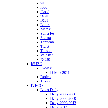
i40
i800
iLoad
iX20
iX35
Lantra
Matrix
Santa Fe
Sonata
Terracan
Trajet
Tucson
Velostar
XG30
ISUZU
D-Max
D-Max 2011 -
Rodeo
Trooper
IVECO
Iveco Daily
Daily 2000-2006
Daily 2006-2009
Daily 2009-2013
Daily 2014-