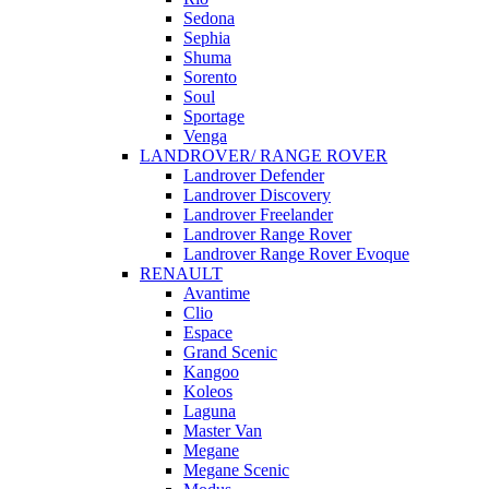
Sedona
Sephia
Shuma
Sorento
Soul
Sportage
Venga
LANDROVER/ RANGE ROVER
Landrover Defender
Landrover Discovery
Landrover Freelander
Landrover Range Rover
Landrover Range Rover Evoque
RENAULT
Avantime
Clio
Espace
Grand Scenic
Kangoo
Koleos
Laguna
Master Van
Megane
Megane Scenic