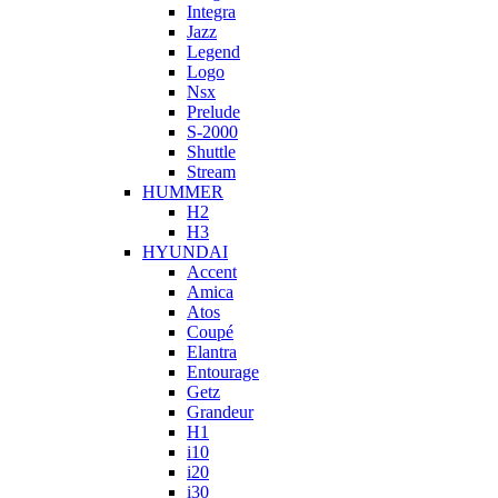
Integra
Jazz
Legend
Logo
Nsx
Prelude
S-2000
Shuttle
Stream
HUMMER
H2
H3
HYUNDAI
Accent
Amica
Atos
Coupé
Elantra
Entourage
Getz
Grandeur
H1
i10
i20
i30