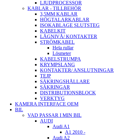
LJUDPROCESSOR
KABLAR - TILLBEHÖR
3,5MM KABLAR
HÖGTALARKABLAR
ISOKABLAGE SLUTSTEG
KABELKIT
LÅGNIVÅ/ KONTAKTER
STRÖMKABEL
Hela rullar
Lösmeter
KABELSTRUMPA
KRYMPSLANG
KONTAKTER/ ANSLUTNINGAR
TEJP
SÄKRINGSHÅLLARE
SÄKRINGAR
DISTRIBUTIONSBLOCK
VERKTYG
KAMERA INTERFACE OEM
BIL
VAD PASSAR I MIN BIL
AUDI
Audi A1
A1 2010 -
Audi A2