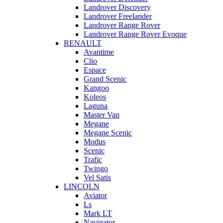
Landrover Discovery
Landrover Freelander
Landrover Range Rover
Landrover Range Rover Evoque
RENAULT
Avantime
Clio
Espace
Grand Scenic
Kangoo
Koleos
Laguna
Master Van
Megane
Megane Scenic
Modus
Scenic
Trafic
Twingo
Vel Satis
LINCOLN
Aviator
Ls
Mark LT
Navigator