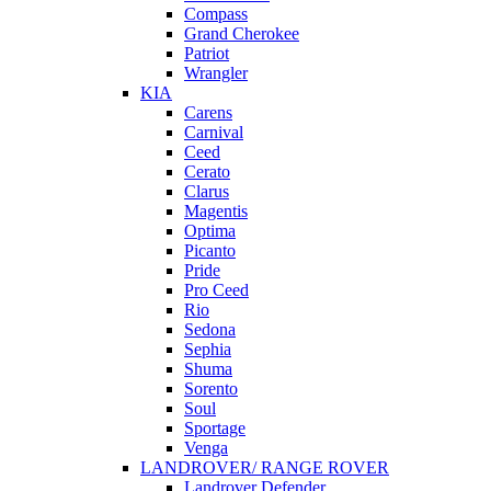
Compass
Grand Cherokee
Patriot
Wrangler
KIA
Carens
Carnival
Ceed
Cerato
Clarus
Magentis
Optima
Picanto
Pride
Pro Ceed
Rio
Sedona
Sephia
Shuma
Sorento
Soul
Sportage
Venga
LANDROVER/ RANGE ROVER
Landrover Defender