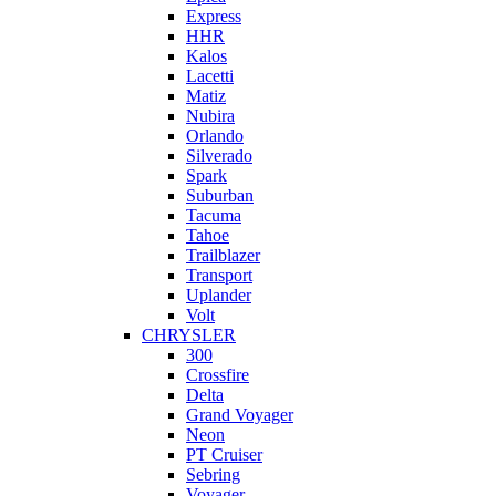
Express
HHR
Kalos
Lacetti
Matiz
Nubira
Orlando
Silverado
Spark
Suburban
Tacuma
Tahoe
Trailblazer
Transport
Uplander
Volt
CHRYSLER
300
Crossfire
Delta
Grand Voyager
Neon
PT Cruiser
Sebring
Voyager