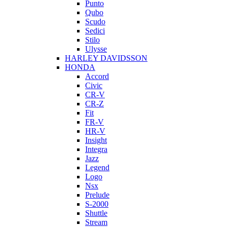
Punto
Qubo
Scudo
Sedici
Stilo
Ulysse
HARLEY DAVIDSSON
HONDA
Accord
Civic
CR-V
CR-Z
Fit
FR-V
HR-V
Insight
Integra
Jazz
Legend
Logo
Nsx
Prelude
S-2000
Shuttle
Stream