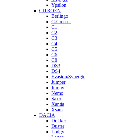
Ypsilon
CITROEN
Berlingo
C-Crosser
C1
C2
C3
C4
C5
C6
C8
DS3
DS4
Evasion/Synergie
Jumper
Jumpy
Nemo
Saxo
Xantia
Xsara
DACIA
Dokker
Duster
Lodgy