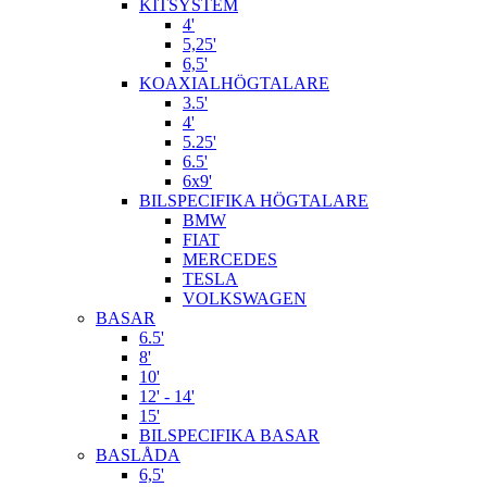
KITSYSTEM
4'
5,25'
6,5'
KOAXIALHÖGTALARE
3.5'
4'
5.25'
6.5'
6x9'
BILSPECIFIKA HÖGTALARE
BMW
FIAT
MERCEDES
TESLA
VOLKSWAGEN
BASAR
6.5'
8'
10'
12' - 14'
15'
BILSPECIFIKA BASAR
BASLÅDA
6,5'