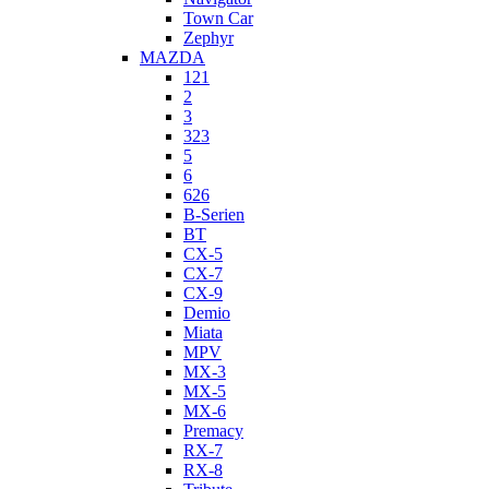
Town Car
Zephyr
MAZDA
121
2
3
323
5
6
626
B-Serien
BT
CX-5
CX-7
CX-9
Demio
Miata
MPV
MX-3
MX-5
MX-6
Premacy
RX-7
RX-8