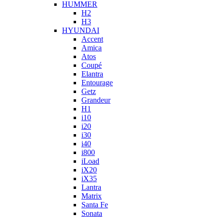
HUMMER
H2
H3
HYUNDAI
Accent
Amica
Atos
Coupé
Elantra
Entourage
Getz
Grandeur
H1
i10
i20
i30
i40
i800
iLoad
iX20
iX35
Lantra
Matrix
Santa Fe
Sonata