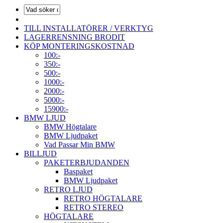
TILL INSTALLATÖRER / VERKTYG
LAGERRENSNING BRODIT
KÖP MONTERINGSKOSTNAD
100:-
350:-
500:-
1000:-
2000:-
5000:-
15900:-
BMW LJUD
BMW Högtalare
BMW Ljudpaket
Vad Passar Min BMW
BILLJUD
PAKETERBJUDANDEN
Baspaket
BMW Ljudpaket
RETRO LJUD
RETRO HÖGTALARE
RETRO STEREO
HÖGTALARE