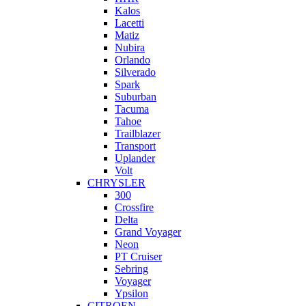
Kalos
Lacetti
Matiz
Nubira
Orlando
Silverado
Spark
Suburban
Tacuma
Tahoe
Trailblazer
Transport
Uplander
Volt
CHRYSLER
300
Crossfire
Delta
Grand Voyager
Neon
PT Cruiser
Sebring
Voyager
Ypsilon
CITROEN