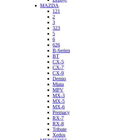
MAZDA
121
2
3
323
5
6
626
B-Serien
BT
CX-5
CX-7
CX-9
Demio
Miata
MPV
MX-3
MX-5
MX-6
Premacy
RX-7
RX-8
Tribute
Xedos