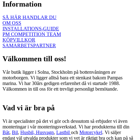
Information
SÅ HÄR HANDLAR DU
OM OSS
INSTALLATIONS-GUIDE
PM COMPETITION TEAM
KÖPVILLKOR
SAMARBETSPARTNER
Välkommen till oss!
Vår butik ligger i Solna, Stockholm på bottenvåningen av
motorborgen. Vi ligger alltså bara ett stenkast bakom Pampas
marina. Vi har 30års gedigen erfarenhet då vi startade 1988.
Välkommen in till oss för ett trevligt personligt bemötande.
Vad vi är bra på
Vi är specialister på det vi gör och dessutom så erbjuder vi även
monteringar i vår monteringsverkstad. Vi har produkterna till din
Båt
,
Bil
,
Husbil, Husvagn
,
Lastbil
och
Motorcykel
. Vi säljer
endast väl utvalda produkter som vi vet är riktigt bra och kan på så