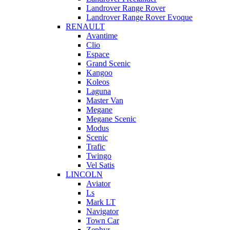
Landrover Range Rover
Landrover Range Rover Evoque
RENAULT
Avantime
Clio
Espace
Grand Scenic
Kangoo
Koleos
Laguna
Master Van
Megane
Megane Scenic
Modus
Scenic
Trafic
Twingo
Vel Satis
LINCOLN
Aviator
Ls
Mark LT
Navigator
Town Car
Zephyr