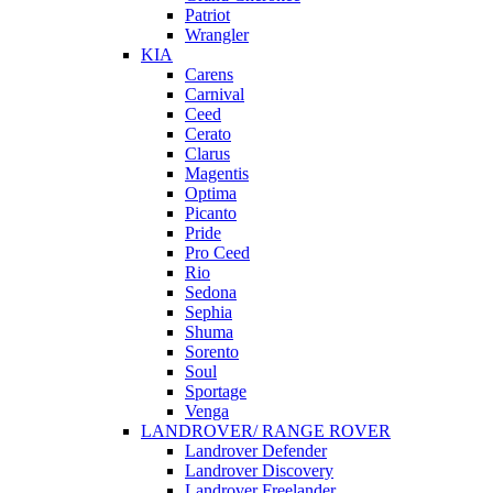
Patriot
Wrangler
KIA
Carens
Carnival
Ceed
Cerato
Clarus
Magentis
Optima
Picanto
Pride
Pro Ceed
Rio
Sedona
Sephia
Shuma
Sorento
Soul
Sportage
Venga
LANDROVER/ RANGE ROVER
Landrover Defender
Landrover Discovery
Landrover Freelander