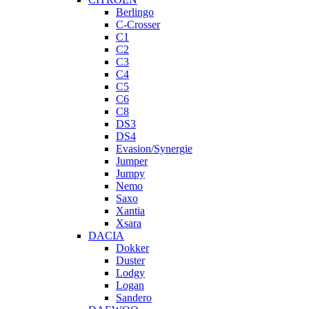
Berlingo
C-Crosser
C1
C2
C3
C4
C5
C6
C8
DS3
DS4
Evasion/Synergie
Jumper
Jumpy
Nemo
Saxo
Xantia
Xsara
DACIA
Dokker
Duster
Lodgy
Logan
Sandero