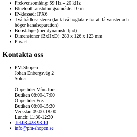
Frekvensomfång: 59 Hz – 20 kHz
Bluetooth-anslutningsområde: 10 m
IP-klassad: IPX6
Två trådlösa stereo (länk två högtalare för att få vänster och
höger kanalseparation)
Boost-läge (mer dynamiskt ljud)
Dimensioner (BxHxD): 283 x 126 x 123 mm
Pris: st
Kontakta oss
PM-Shopen
Johan Enbergsväg 2
Solna
Öppettider Mån-Tors:
Butiken 08:00-17:00
Öppettider Fre:
Butiken 08:00-15:30
Verkstan 09:00-18:00
Lunch: 11:30-12:30
Tel:08-428 93 10
info@pm-shopen.se