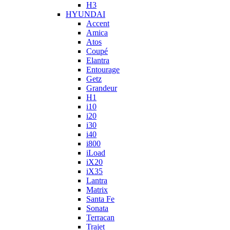
H3
HYUNDAI
Accent
Amica
Atos
Coupé
Elantra
Entourage
Getz
Grandeur
H1
i10
i20
i30
i40
i800
iLoad
iX20
iX35
Lantra
Matrix
Santa Fe
Sonata
Terracan
Trajet