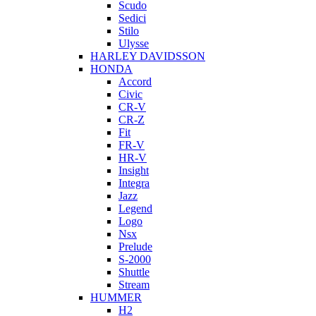
Scudo
Sedici
Stilo
Ulysse
HARLEY DAVIDSSON
HONDA
Accord
Civic
CR-V
CR-Z
Fit
FR-V
HR-V
Insight
Integra
Jazz
Legend
Logo
Nsx
Prelude
S-2000
Shuttle
Stream
HUMMER
H2