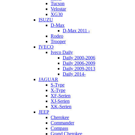
Tucson
Velostar
XG30
ISUZU
D-Max
D-Max 2011 -
Rodeo
Trooper
IVECO
Iveco Daily
Daily 2000-2006
Daily 2006-2009
Daily 2009-2013
Daily 2014-
JAGUAR
S-Type
X-Type
XF-Serien
XJ-Serien
XK-Serien
JEEP
Cherokee
Commander
Compass
Grand Cherokee