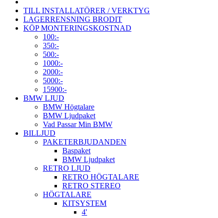
TILL INSTALLATÖRER / VERKTYG
LAGERRENSNING BRODIT
KÖP MONTERINGSKOSTNAD
100:-
350:-
500:-
1000:-
2000:-
5000:-
15900:-
BMW LJUD
BMW Högtalare
BMW Ljudpaket
Vad Passar Min BMW
BILLJUD
PAKETERBJUDANDEN
Baspaket
BMW Ljudpaket
RETRO LJUD
RETRO HÖGTALARE
RETRO STEREO
HÖGTALARE
KITSYSTEM
4'