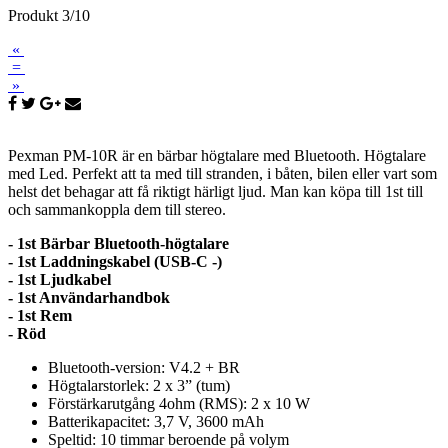
Produkt 3/10
«
=
»
Pexman PM-10R är en bärbar högtalare med Bluetooth. Högtalare
med Led. Perfekt att ta med till stranden, i båten, bilen eller vart som
helst det behagar att få riktigt härligt ljud. Man kan köpa till 1st till
och sammankoppla dem till stereo.
- 1st Bärbar Bluetooth-högtalare
- 1st Laddningskabel (USB-C -)
- 1st Ljudkabel
- 1st Användarhandbok
- 1st Rem
- Röd
Bluetooth-version: V4.2 + BR
Högtalarstorlek: 2 x 3” (tum)
Förstärkarutgång 4ohm (RMS): 2 x 10 W
Batterikapacitet: 3,7 V, 3600 mAh
Speltid: 10 timmar beroende på volym