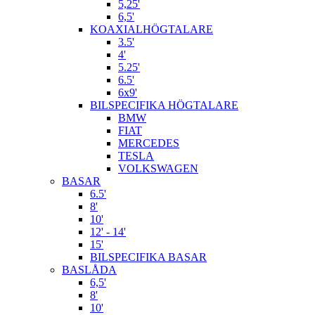
5,25'
6,5'
KOAXIALHÖGTALARE
3.5'
4'
5.25'
6.5'
6x9'
BILSPECIFIKA HÖGTALARE
BMW
FIAT
MERCEDES
TESLA
VOLKSWAGEN
BASAR
6.5'
8'
10'
12' - 14'
15'
BILSPECIFIKA BASAR
BASLÅDA
6,5'
8'
10'