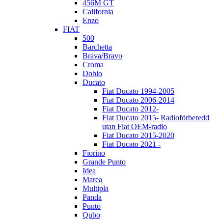
456M GT
California
Enzo
FIAT
500
Barchetta
Brava/Bravo
Croma
Doblo
Ducato
Fiat Ducato 1994-2005
Fiat Ducato 2006-2014
Fiat Ducato 2012-
Fiat Ducato 2015- Radioförberedd
utan Fiat OEM-radio
Fiat Ducato 2015-2020
Fiat Ducato 2021 -
Fiorino
Grande Punto
Idea
Marea
Multipla
Panda
Punto
Qubo