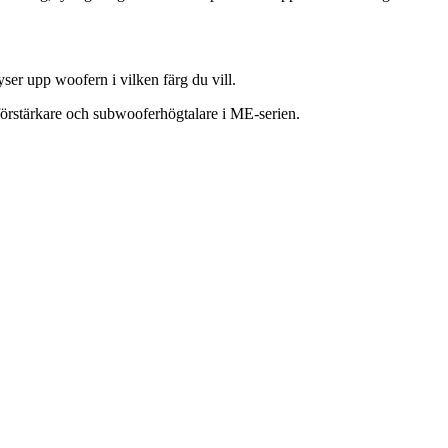
r upp woofern i vilken färg du vill.
rstärkare och subwooferhögtalare i ME-serien.