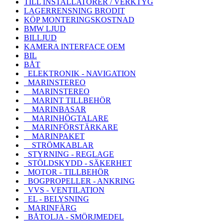
TILL INSTALLATÖRER / VERKTYG
LAGERRENSNING BRODIT
KÖP MONTERINGSKOSTNAD
BMW LJUD
BILLJUD
KAMERA INTERFACE OEM
BIL
BÅT
ELEKTRONIK - NAVIGATION
MARINSTEREO
MARINSTEREO
MARINT TILLBEHÖR
MARINBASAR
MARINHÖGTALARE
MARINFÖRSTÄRKARE
MARINPAKET
STRÖMKABLAR
STYRNING - REGLAGE
STÖLDSKYDD - SÄKERHET
MOTOR - TILLBEHÖR
BOGPROPELLER - ANKRING
VVS - VENTILATION
EL - BELYSNING
MARINFÄRG
BÅTOLJA - SMÖRJMEDEL