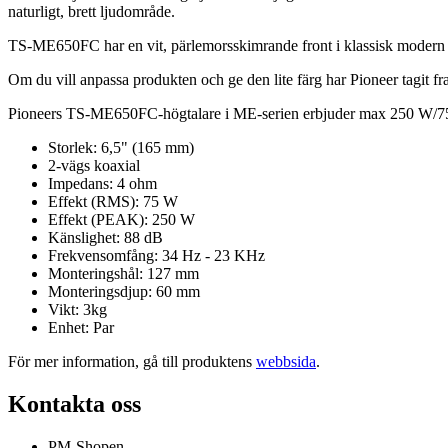
naturligt, brett ljudområde.
TS-ME650FC har en vit, pärlemorsskimrande front i klassisk modern des
Om du vill anpassa produkten och ge den lite färg har Pioneer tagi
Pioneers TS-ME650FC-högtalare i ME-serien erbjuder max 250 W/75 k
Storlek: 6,5" (165 mm)
2-vägs koaxial
Impedans: 4 ohm
Effekt (RMS): 75 W
Effekt (PEAK): 250 W
Känslighet: 88 dB
Frekvensomfång: 34 Hz - 23 KHz
Monteringshål: 127 mm
Monteringsdjup: 60 mm
Vikt: 3kg
Enhet: Par
För mer information, gå till produktens
webbsida
.
Kontakta oss
PM-Shopen