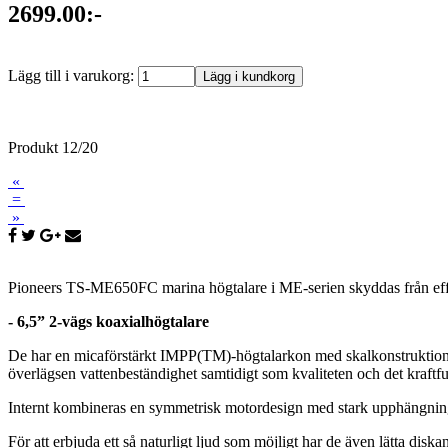
2699.00:-
Lägg till i varukorg:
Produkt 12/20
«
=
»
Pioneers TS-ME650FC marina högtalare i ME-serien skyddas från effek
- 6,5” 2-vägs koaxialhögtalare
De har en micaförstärkt IMPP(TM)-högtalarkon med skalkonstruktion 
överlägsen vattenbeständighet samtidigt som kvaliteten och det kraftful
Internt kombineras en symmetrisk motordesign med stark upphängning, v
För att erbjuda ett så naturligt ljud som möjligt har de även lätta dis