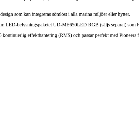
ign som kan integreras sömlöst i alla marina miljöer eller hytter.
t fram LED-belysningspaketet UD-ME650LED RGB (säljs separat) som lyse
ontinuerlig effekthantering (RMS) och passar perfekt med Pioneers fö