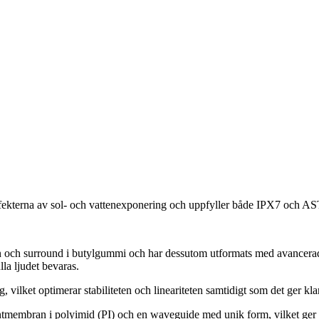
terna av sol- och vattenexponering och uppfyller både IPX7 och ASTM 
och surround i butylgummi och har dessutom utformats med avancerad, 
la ljudet bevaras.
ilket optimerar stabiliteten och lineariteten samtidigt som det ger kla
kantmembran i polyimid (PI) och en waveguide med unik form, vilket ger n