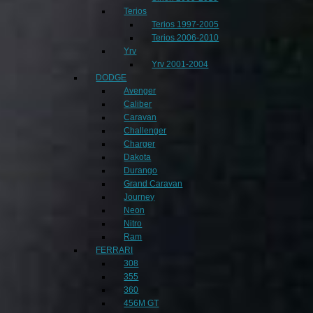
Terios
Terios 1997-2005
Terios 2006-2010
Yrv
Yrv 2001-2004
DODGE
Avenger
Caliber
Caravan
Challenger
Charger
Dakota
Durango
Grand Caravan
Journey
Neon
Nitro
Ram
FERRARI
308
355
360
456M GT