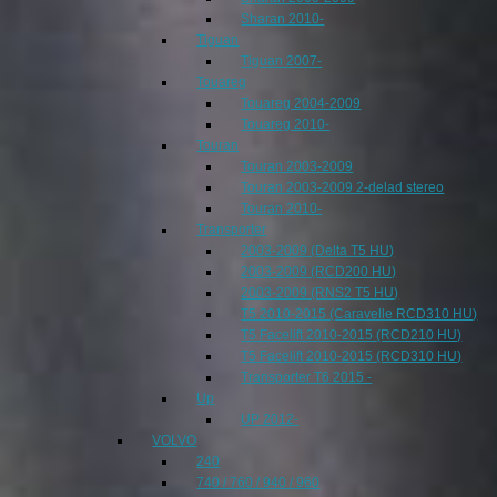
Sharan 2010-
Tiguan
Tiguan 2007-
Touareg
Touareg 2004-2009
Touareg 2010-
Touran
Touran 2003-2009
Touran 2003-2009 2-delad stereo
Touran 2010-
Transporter
2003-2009 (Delta T5 HU)
2003-2009 (RCD200 HU)
2003-2009 (RNS2 T5 HU)
T5 2010-2015 (Caravelle RCD310 HU)
T5 Facelift 2010-2015 (RCD210 HU)
T5 Facelift 2010-2015 (RCD310 HU)
Transporter T6 2015 -
Up
UP 2012-
VOLVO
240
740 / 760 / 940 / 960