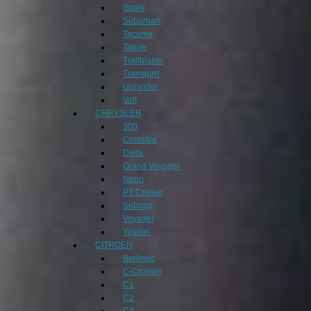
Spark
Suburban
Tacuma
Tahoe
Trailblazer
Transport
Uplander
Volt
CHRYSLER
300
Crossfire
Delta
Grand Voyager
Neon
PT Cruiser
Sebring
Voyager
Ypsilon
CITROEN
Berlingo
C-Crosser
C1
C2
C3