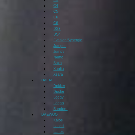
C4
C5
C6
C8
DS3
DS4
Evasion/Synergie
Jumper
Jumpy
Nemo
Saxo
Xantia
Xsara
DACIA
Dokker
Duster
Lodgy
Logan
Sandero
DAEWOO
Kalos
Lacetti
Lanos