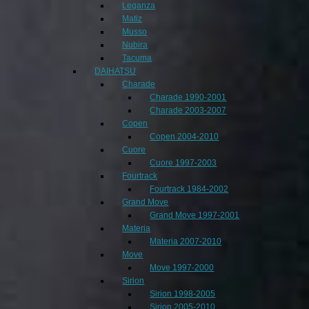
Leganza
Matiz
Musso
Nubira
Tacuma
DAIHATSU
Charade
Charade 1990-2001
Charade 2003-2007
Copen
Copen 2004-2010
Cuore
Cuore 1997-2003
Fourtrack
Fourtrack 1984-2002
Grand Move
Grand Move 1997-2001
Materia
Materia 2007-2010
Move
Move 1997-2000
Sirion
Sirion 1998-2005
Sirion 2005-2010