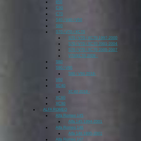
850
C30
C70
S40 / V40 / V50
S60
S70 / V70 / XC70
S70 / V70 / XC70 1997-2000
S70 / V70 / XC70 2001-2004
S70 / V70 / XC70 2005-2007
V70/XC70 2008 -
S80
S90 / V90
S90 / V90 2018-
V60
XC40
XC40 2018 -
XC60
XC90
ALFA ROMEO
Alfa Romeo 145
Alfa 145 1994-2001
Alfa Romeo 146
Alfa 146 1995-2001
Alfa Romeo 147