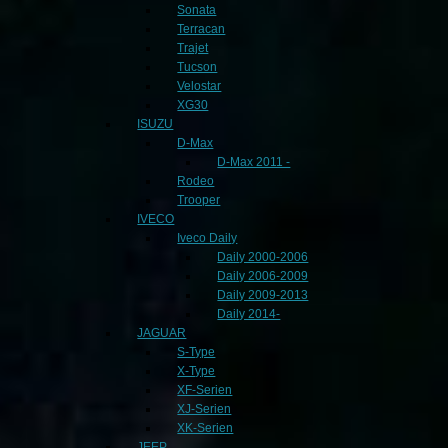
Sonata
Terracan
Trajet
Tucson
Velostar
XG30
ISUZU
D-Max
D-Max 2011 -
Rodeo
Trooper
IVECO
Iveco Daily
Daily 2000-2006
Daily 2006-2009
Daily 2009-2013
Daily 2014-
JAGUAR
S-Type
X-Type
XF-Serien
XJ-Serien
XK-Serien
JEEP