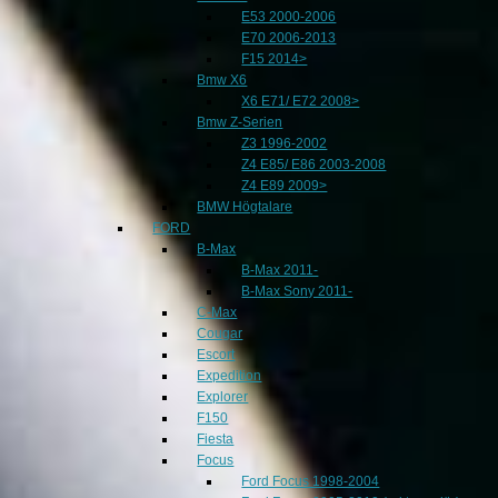
E53 2000-2006
E70 2006-2013
F15 2014>
Bmw X6
X6 E71/ E72 2008>
Bmw Z-Serien
Z3 1996-2002
Z4 E85/ E86 2003-2008
Z4 E89 2009>
BMW Högtalare
FORD
B-Max
B-Max 2011-
B-Max Sony 2011-
C-Max
Cougar
Escort
Expedition
Explorer
F150
Fiesta
Focus
Ford Focus 1998-2004