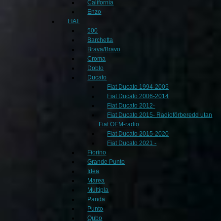
California
Enzo
FIAT
500
Barchetta
Brava/Bravo
Croma
Doblo
Ducato
Fiat Ducato 1994-2005
Fiat Ducato 2006-2014
Fiat Ducato 2012-
Fiat Ducato 2015- Radioförberedd utan
Fiat OEM-radio
Fiat Ducato 2015-2020
Fiat Ducato 2021 -
Fiorino
Grande Punto
Idea
Marea
Multipla
Panda
Punto
Qubo