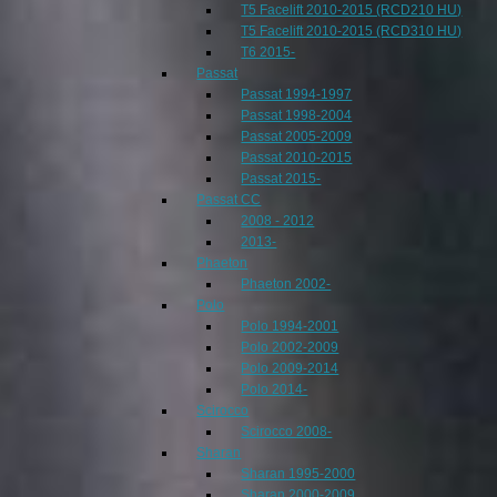
T5 Facelift 2010-2015 (RCD210 HU)
T5 Facelift 2010-2015 (RCD310 HU)
T6 2015-
Passat
Passat 1994-1997
Passat 1998-2004
Passat 2005-2009
Passat 2010-2015
Passat 2015-
Passat CC
2008 - 2012
2013-
Phaeton
Phaeton 2002-
Polo
Polo 1994-2001
Polo 2002-2009
Polo 2009-2014
Polo 2014-
Scirocco
Scirocco 2008-
Sharan
Sharan 1995-2000
Sharan 2000-2009