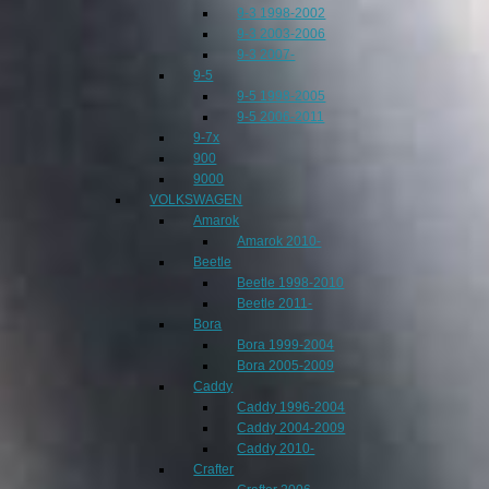
9-3 1998-2002
9-3 2003-2006
9-3 2007-
9-5
9-5 1998-2005
9-5 2006-2011
9-7x
900
9000
VOLKSWAGEN
Amarok
Amarok 2010-
Beetle
Beetle 1998-2010
Beetle 2011-
Bora
Bora 1999-2004
Bora 2005-2009
Caddy
Caddy 1996-2004
Caddy 2004-2009
Caddy 2010-
Crafter