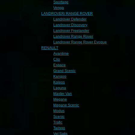
Sportage
Venga
LANDROVER/ RANGE ROVER
Landrover Defender
Landrover Discovery
Landrover Freelander
Landrover Range Rover
Landrover Range Rover Evoque
RENAULT
Avantime
Clio
Espace
Grand Scenic
Kangoo
Koleos
Laguna
Master Van
Megane
Megane Scenic
Modus
Scenic
Trafic
Twingo
Vel Satis