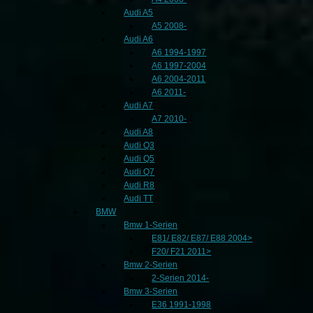
Audi A5
A5 2008-
Audi A6
A6 1994-1997
A6 1997-2004
A6 2004-2011
A6 2011-
Audi A7
A7 2010-
Audi A8
Audi Q3
Audi Q5
Audi Q7
Audi R8
Audi TT
BMW
Bmw 1-Serien
E81/ E82/ E87/ E88 2004>
F20/ F21 2011>
Bmw 2-Serien
2-Serien 2014-
Bmw 3-Serien
E36 1991-1998