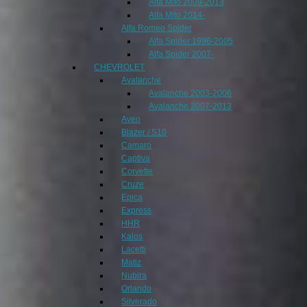
Alfa Mito 2009-2013
Alfa Mito 2014-
Alfa Romeo Spider
Alfa Spider 1996-2005
Alfa Spider 2007-
CHEVROLET
Avalanche
Avalanche 2003-2006
Avalanche 2007-2013
Aveo
Blazer / S10
Camaro
Captiva
Corvette
Cruze
Epica
Express
HHR
Kalos
Lacetti
Matiz
Nubira
Orlando
Silverado