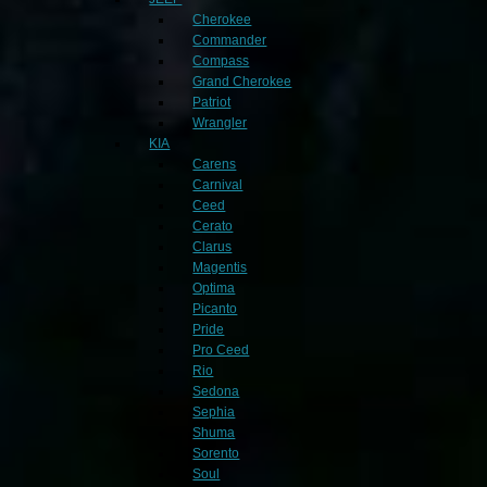
Cherokee
Commander
Compass
Grand Cherokee
Patriot
Wrangler
KIA
Carens
Carnival
Ceed
Cerato
Clarus
Magentis
Optima
Picanto
Pride
Pro Ceed
Rio
Sedona
Sephia
Shuma
Sorento
Soul