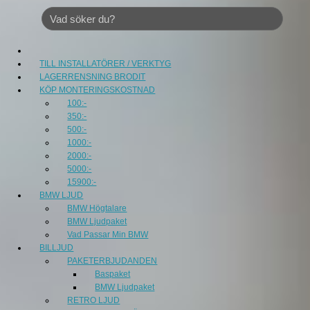
TILL INSTALLATÖRER / VERKTYG
LAGERRENSNING BRODIT
KÖP MONTERINGSKOSTNAD
100:-
350:-
500:-
1000:-
2000:-
5000:-
15900:-
BMW LJUD
BMW Högtalare
BMW Ljudpaket
Vad Passar Min BMW
BILLJUD
PAKETERBJUDANDEN
Baspaket
BMW Ljudpaket
RETRO LJUD