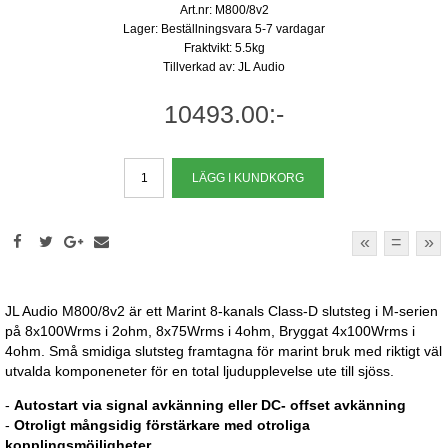
Art.nr: M800/8v2
Lager: Beställningsvara 5-7 vardagar
Fraktvikt: 5.5kg
Tillverkad av: JL Audio
10493.00:-
«
=
»
JL Audio M800/8v2 är ett Marint 8-kanals Class-D slutsteg i M-serien
på 8x100Wrms i 2ohm, 8x75Wrms i 4ohm, Bryggat 4x100Wrms i
4ohm. Små smidiga slutsteg framtagna för marint bruk med riktigt väl
utvalda komponeneter för en total ljudupplevelse ute till sjöss.
-
Autostart via signal avkänning eller DC- offset avkänning
-
Otroligt mångsidig förstärkare med otroliga
kopplingsmöjligheter