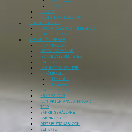
5001 - 9999:-
10000:- -
24 VOLT
SLUTSTEG - TILLBEHÖR
LJUDPROCESSOR
LJUDPROCESSOR - TILLBEHÖR
LJUDPROCESSOR
KABLAR - TILLBEHÖR
3,5MM KABLAR
HÖGTALARKABLAR
ISOKABLAGE SLUTSTEG
KABELKIT
LÅGNIVÅ/ KONTAKTER
STRÖMKABEL
Hela rullar
Lösmeter
KABELSTRUMPA
KRYMPSLANG
KONTAKTER/ ANSLUTNINGAR
TEJP
SÄKRINGSHÅLLARE
SÄKRINGAR
DISTRIBUTIONSBLOCK
VERKTYG