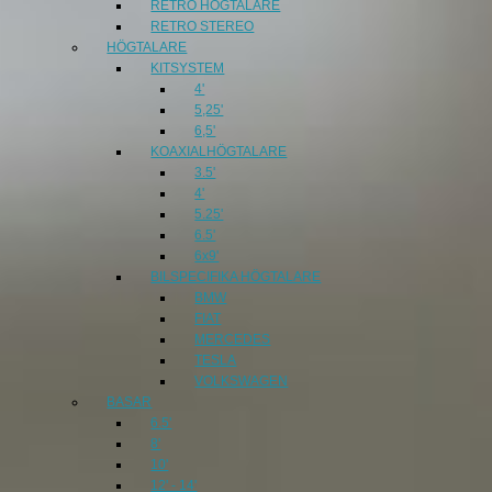
RETRO HÖGTALARE
RETRO STEREO
HÖGTALARE
KITSYSTEM
4'
5,25'
6,5'
KOAXIALHÖGTALARE
3.5'
4'
5.25'
6.5'
6x9'
BILSPECIFIKA HÖGTALARE
BMW
FIAT
MERCEDES
TESLA
VOLKSWAGEN
BASAR
6.5'
8'
10'
12' - 14'