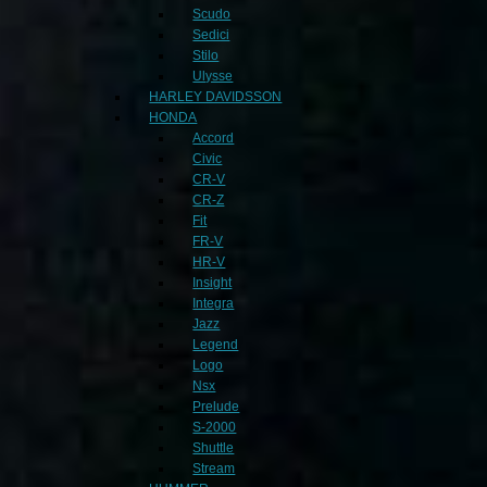
Scudo
Sedici
Stilo
Ulysse
HARLEY DAVIDSSON
HONDA
Accord
Civic
CR-V
CR-Z
Fit
FR-V
HR-V
Insight
Integra
Jazz
Legend
Logo
Nsx
Prelude
S-2000
Shuttle
Stream