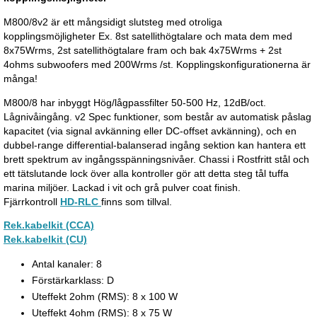
M800/8v2 är ett mångsidigt slutsteg med otroliga
kopplingsmöjligheter Ex. 8st satellithögtalare och mata dem med
8x75Wrms, 2st satellithögtalare fram och bak 4x75Wrms + 2st
4ohms subwoofers med 200Wrms /st. Kopplingskonfigurationerna är
många!
M800/8 har inbyggt Hög/lågpassfilter 50-500 Hz, 12dB/oct.
Lågnivåingång.
v2
Spec
funktioner
,
som består av
automatisk
påslag
kapacitet
(
via
signal
avkänning
eller DC
-
offset
avkänning
)
,
och
en
dubbel
-
range
differential
-
balanserad ingång
sektion
kan hantera
ett
brett spektrum av
ingångsspänningsnivåer
. Chassi i Rostfritt stål och
ett tätslutande lock över alla kontroller gör att detta steg tål tuffa
marina miljöer. Lackad i vit och grå pulver coat finish.
Fjärrkontroll
HD-RLC
finns som tillval.
Rek.kabelkit (CCA)
Rek.kabelkit (CU)
Antal kanaler: 8
Förstärkarklass: D
Uteffekt 2ohm (RMS): 8 x 100 W
Uteffekt 4ohm (RMS): 8 x 75 W