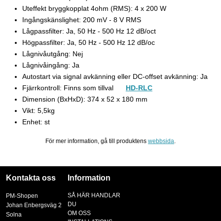
Uteffekt bryggkopplat 4ohm (RMS): 4 x 200 W
Ingångskänslighet: 200 mV - 8 V RMS
Lågpassfilter: Ja, 50 Hz - 500 Hz 12 dB/oct
Högpassfilter: Ja, 50 Hz - 500 Hz 12 dB/oc
Lågnivåutgång: Nej
Lågnivåingång: Ja
Autostart
via
signal
avkänning
eller DC
-
offset
avkänning
: Ja
Fjärrkontroll: Finns som tillval
HD-RLC
Dimension (BxHxD): 374 x 52 x 180 mm
Vikt: 5,5kg
Enhet: st
För mer information, gå till produktens
webbsida
.
Kontakta oss
Information
SÅ HÄR HANDLAR
PM-Shopen
DU
Johan Enbergsväg 2
OM OSS
Solna