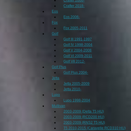
Crafter 2006-
Crafter 2018-
Eos
Eos 2006-
Fox
Fox 2005-2011
Golf
Golf III 1991-1997
Golf IV 1998-2004
Golf V 2004-2008
Golf VI 2009-2011
Golf VII 2012-
Golf Plus
Golf Plus 2004-
Jetta
Jetta 2005-2009
Jetta 2010-
Lupo
Lupo 1998-2004
Multivan
2003-2009 (Delta T5 HU)
2003-2009 (RCD200 HU)
2003-2009 (RNS2 T5 HU)
T5 2010-2015 (Caravelle RCD310 HU)