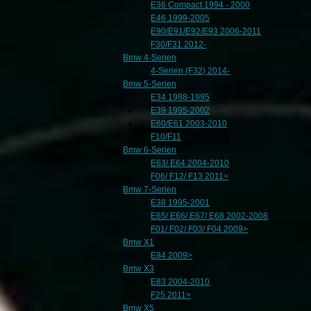
E36 Compact 1994 - 2000
E46 1999-2005
E90/E91/E92/E93 2006-2011
F30/F31 2012-
Bmw 4-Serien
4-Serien (F32) 2014-
Bmw 5-Serien
E34 1988-1995
E39 1995-2002
E60/E61 2003-2010
F10/F11
Bmw 6-Serien
E63/ E64 2004-2010
F06/ F12/ F13 2011>
Bmw 7-Serien
E38 1995-2001
E65/ E66/ E67/ E68 2002-2008
F01/ F02/ F03/ F04 2009>
Bmw X1
E84 2009>
Bmw X3
E83 2004-2010
F25 2011>
Bmw X5