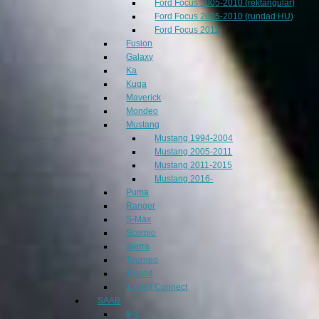
Ford Focus 2005-2010 (rektangulär)
Ford Focus 2005-2010 (rundad HU)
Ford Focus 2011-
Fusion
Galaxy
Ka
Kuga
Maverick
Mondeo
Mustang
Mustang 1994-2004
Mustang 2005-2011
Mustang 2011-2015
Mustang 2016-
Puma
Ranger
S-Max
Scorpio
Sierra
Tourneo
Transit
Transit Connect
SAAB
9-3