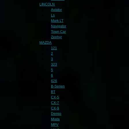
LINCOLN
Aviator
Ls
Mark LT
Navigator
Town Car
Zephyr
MAZDA
121
2
3
323
5
6
626
B-Serien
BT
CX-5
CX-7
CX-9
Demio
Miata
MPV