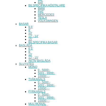
6x9'
BILSPECIFIKA HÖGTALARE
BMW
FIAT
MERCEDES
TESLA
VOLKSWAGEN
BASAR
6.5'
8'
10'
12' - 14'
15'
BILSPECIFIKA BASAR
BASLÅDA
6,5'
8'
10'
12' - 15'
AKTIV BASLÅDA
SLUTSTEG
MONO
0 - 5000:-
5001 - 9999:-
10000:- -
TVÅKANALS
0 - 5000:-
5001 - 9999:-
10000:- -
FYRKANALS
0 - 5000:-
5001 - 9999:-
10000:- -
MULTIKANAL