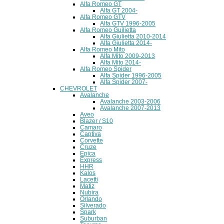
Alfa Romeo GT
Alfa GT 2004-
Alfa Romeo GTV
Alfa GTV 1996-2005
Alfa Romeo Guilietta
Alfa Giulietta 2010-2014
Alfa Giulietta 2014-
Alfa Romeo Mito
Alfa Mito 2009-2013
Alfa Mito 2014-
Alfa Romeo Spider
Alfa Spider 1996-2005
Alfa Spider 2007-
CHEVROLET
Avalanche
Avalanche 2003-2006
Avalanche 2007-2013
Aveo
Blazer / S10
Camaro
Captiva
Corvette
Cruze
Epica
Express
HHR
Kalos
Lacetti
Matiz
Nubira
Orlando
Silverado
Spark
Suburban