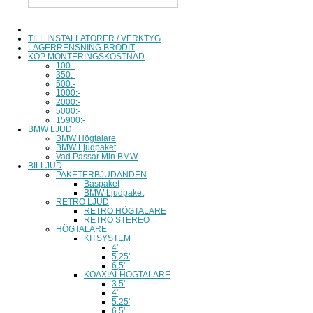
TILL INSTALLATÖRER / VERKTYG
LAGERRENSNING BRODIT
KÖP MONTERINGSKOSTNAD
100:-
350:-
500:-
1000:-
2000:-
5000:-
15900:-
BMW LJUD
BMW Högtalare
BMW Ljudpaket
Vad Passar Min BMW
BILLJUD
PAKETERBJUDANDEN
Baspaket
BMW Ljudpaket
RETRO LJUD
RETRO HÖGTALARE
RETRO STEREO
HÖGTALARE
KITSYSTEM
4'
5,25'
6,5'
KOAXIALHÖGTALARE
3.5'
4'
5.25'
6.5'