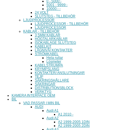
0 - 5000:-
5001 - 9999:-
10000:- -
24 VOLT
SLUTSTEG - TILLBEHÖR
LJUDPROCESSOR
LJUDPROCESSOR - TILLBEHÖR
LJUDPROCESSOR
KABLAR - TILLBEHÖR
3,5MM KABLAR
HÖGTALARKABLAR
ISOKABLAGE SLUTSTEG
KABELKIT
LÅGNIVÅ/ KONTAKTER
STRÖMKABEL
Hela rullar
Lösmeter
KABELSTRUMPA
KRYMPSLANG
KONTAKTER/ ANSLUTNINGAR
TEJP
SÄKRINGSHÅLLARE
SÄKRINGAR
DISTRIBUTIONSBLOCK
VERKTYG
KAMERA INTERFACE OEM
BIL
VAD PASSAR I MIN BIL
AUDI
Audi A1
A1 2010 -
Audi A2
A2 1999-2005 1DIN
A2 1999-2005 2DIN
Audi A3