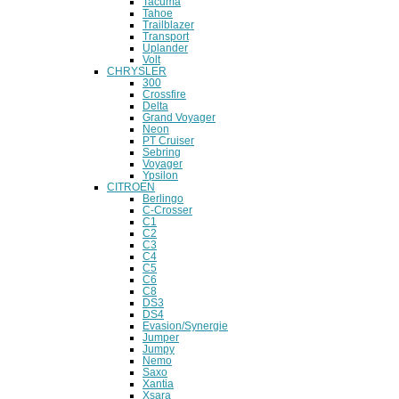
Tacuma
Tahoe
Trailblazer
Transport
Uplander
Volt
CHRYSLER
300
Crossfire
Delta
Grand Voyager
Neon
PT Cruiser
Sebring
Voyager
Ypsilon
CITROEN
Berlingo
C-Crosser
C1
C2
C3
C4
C5
C6
C8
DS3
DS4
Evasion/Synergie
Jumper
Jumpy
Nemo
Saxo
Xantia
Xsara