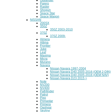
Outlander
Pajero
Raider
Shogun
Space Star
Space Wagon
NISSAN
200SX
350Z
350Z 2003-2010
370Z
370Z 2009-
Almera
Altima
Frontier
Juke
Leaf
Maxima
Micra
Murano
Navara
Nissan Navara 1997-2004
Nissan Navara D40 2005-2016 (OEM 2-DIN)
Nissan Navara D40 2005-2016 (OEM NAV)
Nissan Navara D23 2015 >
Note
NV200
NV400
Pathfinder
Patrol
Pixo
Primastar
Primera
Qashqai
Skyline