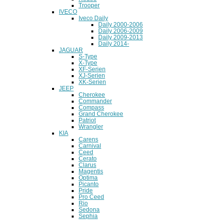
Trooper
IVECO
Iveco Daily
Daily 2000-2006
Daily 2006-2009
Daily 2009-2013
Daily 2014-
JAGUAR
S-Type
X-Type
XF-Serien
XJ-Serien
XK-Serien
JEEP
Cherokee
Commander
Compass
Grand Cherokee
Patriot
Wrangler
KIA
Carens
Carnival
Ceed
Cerato
Clarus
Magentis
Optima
Picanto
Pride
Pro Ceed
Rio
Sedona
Sephia