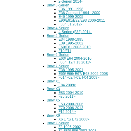
2-Serien 2014-
Bmw 3-Serien
E36 1991-1998
E36 Compact 1994 - 2000
E46 1999-2005
E90/E91/E92/E93 2006-2011
F30/F31 2012-
Bmw 4-Serien
4-Serien (F32) 2014-
Bmw 5-Serien
E34 1988-1995
E39 1995-2002
E60/E61 2003-2010
F10/F11
Bmw 6-Serien
E63/ E64 2004-2010
F06/ F12/ F13 2011>
Bmw 7-Serien
E38 1995-2001
E65/ E66/ E67/ E68 2002-2008
F01/ F02/ F03/ F04 2009>
Bmw X1
E84 2009>
Bmw X3
E83 2004-2010
F25 2011>
Bmw X5
E53 2000-2006
E70 2006-2013
F15 2014>
Bmw X6
X6 E71/ E72 2008>
Bmw Z-Serien
Z3 1996-2002
Z4 E85/ E86 2003-2008