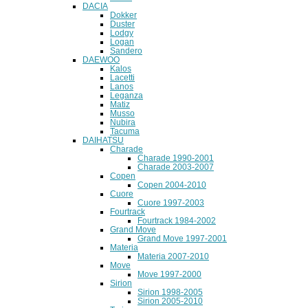
DACIA
Dokker
Duster
Lodgy
Logan
Sandero
DAEWOO
Kalos
Lacetti
Lanos
Leganza
Matiz
Musso
Nubira
Tacuma
DAIHATSU
Charade
Charade 1990-2001
Charade 2003-2007
Copen
Copen 2004-2010
Cuore
Cuore 1997-2003
Fourtrack
Fourtrack 1984-2002
Grand Move
Grand Move 1997-2001
Materia
Materia 2007-2010
Move
Move 1997-2000
Sirion
Sirion 1998-2005
Sirion 2005-2010