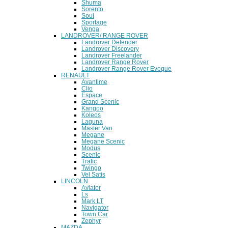
Shuma
Sorento
Soul
Sportage
Venga
LANDROVER/ RANGE ROVER
Landrover Defender
Landrover Discovery
Landrover Freelander
Landrover Range Rover
Landrover Range Rover Evoque
RENAULT
Avantime
Clio
Espace
Grand Scenic
Kangoo
Koleos
Laguna
Master Van
Megane
Megane Scenic
Modus
Scenic
Trafic
Twingo
Vel Satis
LINCOLN
Aviator
Ls
Mark LT
Navigator
Town Car
Zephyr
MAZDA