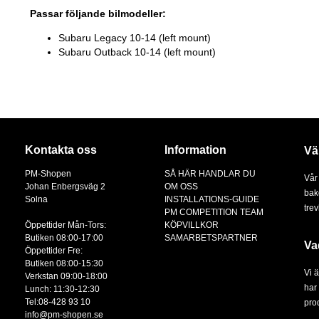
Passar följande bilmodeller:
Subaru Legacy 10-14 (left mount)
Subaru Outback 10-14 (left mount)
Kontakta oss
Information
Vä
PM-Shopen
SÅ HÄR HANDLAR DU
Vår
Johan Enbergsväg 2
OM OSS
bak
Solna
INSTALLATIONS-GUIDE
tre
PM COMPETITION TEAM
Öppettider Mån-Tors:
KÖPVILLKOR
Butiken 08:00-17:00
SAMARBETSPARTNER
Va
Öppettider Fre:
Butiken 08:00-15:30
Vi 
Verkstan 09:00-18:00
har 
Lunch: 11:30-12:30
Tel:08-428 93 10
prod
info@pm-shopen.se