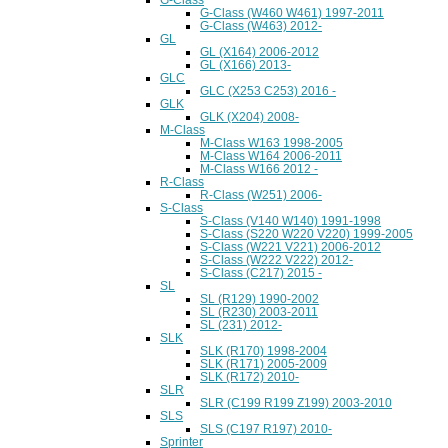
G-Class (W460 W461) 1997-2011
G-Class (W463) 2012-
GL
GL (X164) 2006-2012
GL (X166) 2013-
GLC
GLC (X253 C253) 2016 -
GLK
GLK (X204) 2008-
M-Class
M-Class W163 1998-2005
M-Class W164 2006-2011
M-Class W166 2012 -
R-Class
R-Class (W251) 2006-
S-Class
S-Class (V140 W140) 1991-1998
S-Class (S220 W220 V220) 1999-2005
S-Class (W221 V221) 2006-2012
S-Class (W222 V222) 2012-
S-Class (C217) 2015 -
SL
SL (R129) 1990-2002
SL (R230) 2003-2011
SL (231) 2012-
SLK
SLK (R170) 1998-2004
SLK (R171) 2005-2009
SLK (R172) 2010-
SLR
SLR (C199 R199 Z199) 2003-2010
SLS
SLS (C197 R197) 2010-
Sprinter