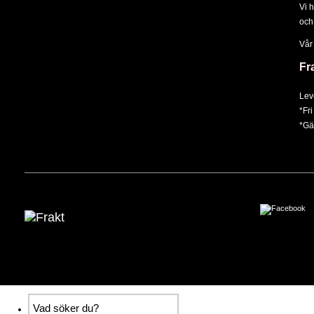
Vi 
och
Vår
Fr
Lev
*Fri
*Gäl