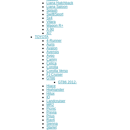
Liana Hatchback
Liana Saloon
Splash
Swift/Sport
Sx4
Vitara
Wagon R+
X-90
Xl7
TOYOTA
4-Runner
Auris
Avalon
Avensis
Aygo
Camry
Celica
Corolla
Corolla Verso
FJ Cruiser
GT86
GT86 2012-
Hiace
Highlander
Hilux
IQ
Landcruiser
MR2
Picnic
Previa
Prius
Rav4
Sienna
Starlet