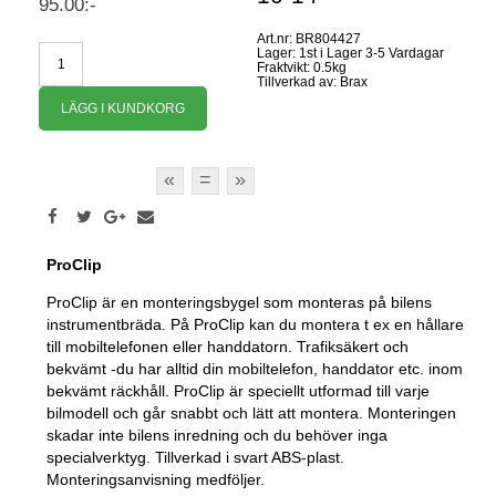
95.00:-
Art.nr: BR804427
Lager: 1st i Lager 3-5 Vardagar
Fraktvikt: 0.5kg
Tillverkad av: Brax
«
=
»
ProClip
ProClip är en monteringsbygel som monteras på bilens
instrumentbräda. På ProClip kan du montera t ex en hållare
till mobiltelefonen eller handdatorn. Trafiksäkert och
bekvämt -du har alltid din mobiltelefon, handdator etc. inom
bekvämt räckhåll. ProClip är speciellt utformad till varje
bilmodell och går snabbt och lätt att montera. Monteringen
skadar inte bilens inredning och du behöver inga
specialverktyg. Tillverkad i svart ABS-plast.
Monteringsanvisning medföljer.