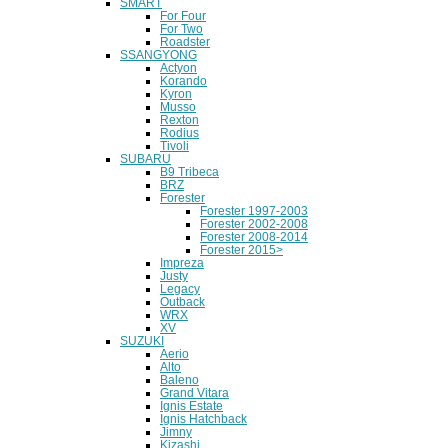
SMART
For Four
For Two
Roadster
SSANGYONG
Actyon
Korando
Kyron
Musso
Rexton
Rodius
Tivoli
SUBARU
B9 Tribeca
BRZ
Forester
Forester 1997-2003
Forester 2002-2008
Forester 2008-2014
Forester 2015>
Impreza
Justy
Legacy
Outback
WRX
XV
SUZUKI
Aerio
Alto
Baleno
Grand Vitara
Ignis Estate
Ignis Hatchback
Jimny
Kizashi