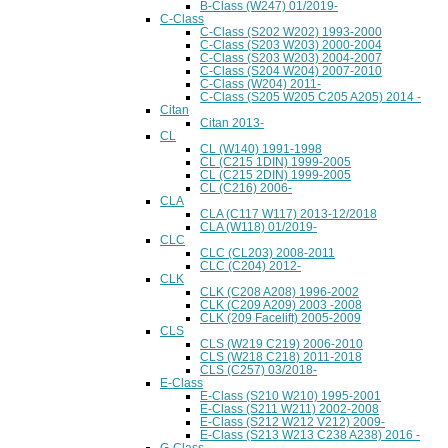
B-Class (W247) 01/2019-
C-Class
C-Class (S202 W202) 1993-2000
C-Class (S203 W203) 2000-2004
C-Class (S203 W203) 2004-2007
C-Class (S204 W204) 2007-2010
C-Class (W204) 2011-
C-Class (S205 W205 C205 A205) 2014 -
Citan
Citan 2013-
CL
CL (W140) 1991-1998
CL (C215 1DIN) 1999-2005
CL (C215 2DIN) 1999-2005
CL (C216) 2006-
CLA
CLA (C117 W117) 2013-12/2018
CLA (W118) 01/2019-
CLC
CLC (CL203) 2008-2011
CLC (C204) 2012-
CLK
CLK (C208 A208) 1996-2002
CLK (C209 A209) 2003 -2008
CLK (209 Facelift) 2005-2009
CLS
CLS (W219 C219) 2006-2010
CLS (W218 C218) 2011-2018
CLS (C257) 03/2018-
E-Class
E-Class (S210 W210) 1995-2001
E-Class (S211 W211) 2002-2008
E-Class (S212 W212 V212) 2009-
E-Class (S213 W213 C238 A238) 2016 -
G-Class