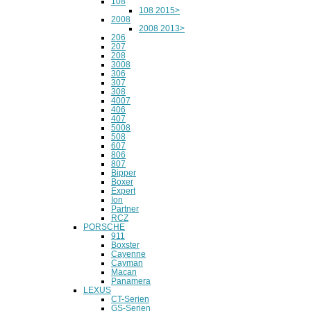
108
108 2015>
2008
2008 2013>
206
207
208
3008
306
307
308
4007
406
407
5008
508
607
806
807
Bipper
Boxer
Expert
Ion
Partner
RCZ
PORSCHE
911
Boxster
Cayenne
Cayman
Macan
Panamera
LEXUS
CT-Serien
GS-Serien