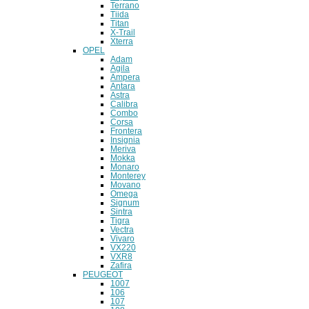
Terrano
Tiida
Titan
X-Trail
Xterra
OPEL
Adam
Agila
Ampera
Antara
Astra
Calibra
Combo
Corsa
Frontera
Insignia
Meriva
Mokka
Monaro
Monterey
Movano
Omega
Signum
Sintra
Tigra
Vectra
Vivaro
VX220
VXR8
Zafira
PEUGEOT
1007
106
107