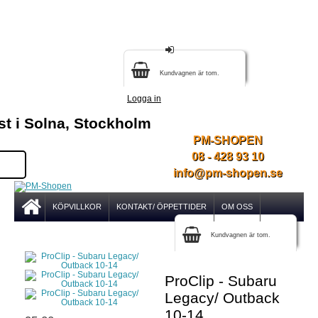
Kundvagnen är tom.
Logga in
st i Solna, Stockholm
PM-SHOPEN
08 - 428 93 10
info@pm-shopen.se
KÖPVILLKOR
KONTAKT/ ÖPPETTIDER
OM OSS
Kundvagnen är tom.
ProClip - Subaru
Legacy/ Outback
10-14