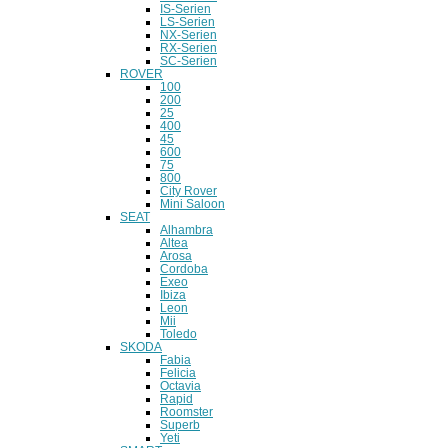
IS-Serien
LS-Serien
NX-Serien
RX-Serien
SC-Serien
ROVER
100
200
25
400
45
600
75
800
City Rover
Mini Saloon
SEAT
Alhambra
Altea
Arosa
Cordoba
Exeo
Ibiza
Leon
Mii
Toledo
SKODA
Fabia
Felicia
Octavia
Rapid
Roomster
Superb
Yeti