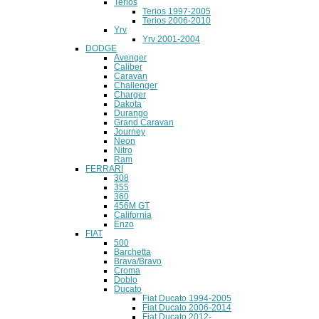
Terios
Terios 1997-2005
Terios 2006-2010
Yrv
Yrv 2001-2004
DODGE
Avenger
Caliber
Caravan
Challenger
Charger
Dakota
Durango
Grand Caravan
Journey
Neon
Nitro
Ram
FERRARI
308
355
360
456M GT
California
Enzo
FIAT
500
Barchetta
Brava/Bravo
Croma
Doblo
Ducato
Fiat Ducato 1994-2005
Fiat Ducato 2006-2014
Fiat Ducato 2012-