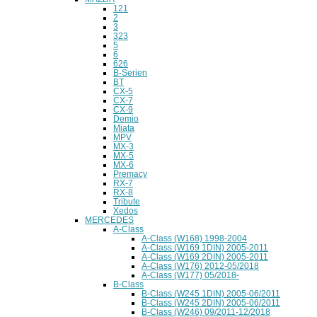
121
2
3
323
5
6
626
B-Serien
BT
CX-5
CX-7
CX-9
Demio
Miata
MPV
MX-3
MX-5
MX-6
Premacy
RX-7
RX-8
Tribute
Xedos
MERCEDES
A-Class
A-Class (W168) 1998-2004
A-Class (W169 1DIN) 2005-2011
A-Class (W169 2DIN) 2005-2011
A-Class (W176) 2012-05/2018
A-Class (W177) 05/2018-
B-Class
B-Class (W245 1DIN) 2005-06/2011
B-Class (W245 2DIN) 2005-06/2011
B-Class (W246) 09/2011-12/2018