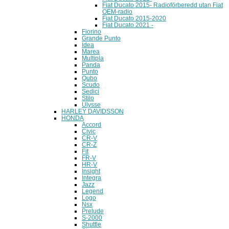
Fiat Ducato 2015- Radioförberedd utan Fiat
OEM-radio
Fiat Ducato 2015-2020
Fiat Ducato 2021 -
Fiorino
Grande Punto
Idea
Marea
Multipla
Panda
Punto
Qubo
Scudo
Sedici
Stilo
Ulysse
HARLEY DAVIDSSON
HONDA
Accord
Civic
CR-V
CR-Z
Fit
FR-V
HR-V
Insight
Integra
Jazz
Legend
Logo
Nsx
Prelude
S-2000
Shuttle