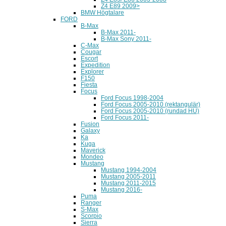
Z4 E89 2009>
BMW Högtalare
FORD
B-Max
B-Max 2011-
B-Max Sony 2011-
C-Max
Cougar
Escort
Expedition
Explorer
F150
Fiesta
Focus
Ford Focus 1998-2004
Ford Focus 2005-2010 (rektangulär)
Ford Focus 2005-2010 (rundad HU)
Ford Focus 2011-
Fusion
Galaxy
Ka
Kuga
Maverick
Mondeo
Mustang
Mustang 1994-2004
Mustang 2005-2011
Mustang 2011-2015
Mustang 2016-
Puma
Ranger
S-Max
Scorpio
Sierra