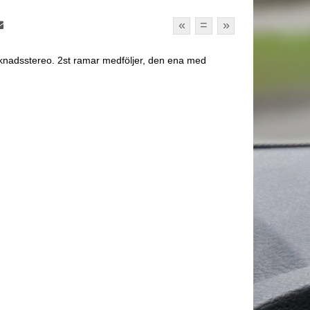
«
=
»
knadsstereo. 2st ramar medföljer, den ena med