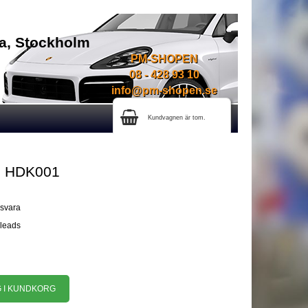
na, Stockholm
PM-SHOPEN
08 - 428 93 10
info@pm-shopen.se
Kundvagnen är tom.
m HDK001
gsvara
oleads