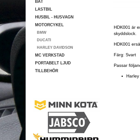
BÅT
LASTBIL
HUSBIL - HUSVAGN
MOTORCYKEL
HDK001 är en
BMW
skyddslock.
DUCATI
HDK001 ersä
HARLEY DAVIDSON
Färg: Svart
MC VERKSTAD
PORTABELT LJUD
Passar följan
TILLBEHÖR
Harley