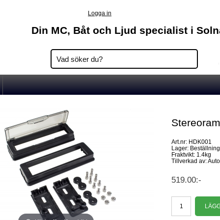
Logga in
Din MC, Båt och Ljud specialist i Sol
Stereora
Art.nr: HDK001
Lager: Beställnin
Fraktvikt: 1.4kg
Tillverkad av: Aut
519.00:-