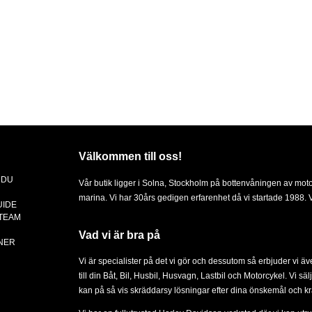
Välkommen till oss!
 DU
Vår butik ligger i Solna, Stockholm på bottenvåningen av mot
marina. Vi har 30års gedigen erfarenhet då vi startade 1988. Vä
UIDE
 TEAM
Vad vi är bra på
NER
Vi är specialister på det vi gör och dessutom så erbjuder vi ä
till din
Båt
,
Bil
,
Husbil, Husvagn
,
Lastbil
och
Motorcykel
. Vi sä
kan på så vis skräddarsy lösningar efter dina önskemål och kr