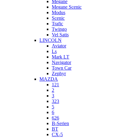
Megane
Megane Scenic
Modus
Scenic
Trafic
Twingo
Vel Satis
LINCOLN
Aviator
Ls
Mark LT
Navigator
Town Car
Zephyr
MAZDA
121
2
3
323
5
6
626
B-Serien
BT
CX-5