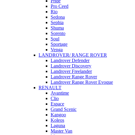
Pride
Pro Ceed
Rio
Sedona
Sephia
Shuma
Sorento
Soul
Sportage
Venga
LANDROVER/ RANGE ROVER
Landrover Defender
Landrover Discovery
Landrover Freelander
Landrover Range Rover
Landrover Range Rover Evoque
RENAULT
Avantime
Clio
Espace
Grand Scenic
Kangoo
Koleos
Laguna
Master Van