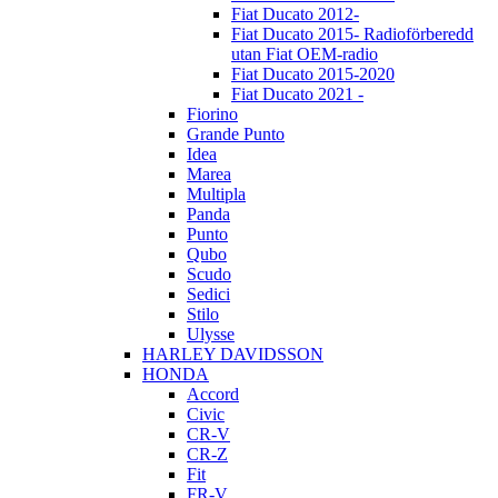
Fiat Ducato 2012-
Fiat Ducato 2015- Radioförberedd
utan Fiat OEM-radio
Fiat Ducato 2015-2020
Fiat Ducato 2021 -
Fiorino
Grande Punto
Idea
Marea
Multipla
Panda
Punto
Qubo
Scudo
Sedici
Stilo
Ulysse
HARLEY DAVIDSSON
HONDA
Accord
Civic
CR-V
CR-Z
Fit
FR-V