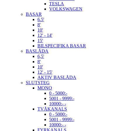
TESLA
VOLKSWAGEN
BASAR
6.5'
8'
10'
12' - 14'
15'
BILSPECIFIKA BASAR
BASLÅDA
6,5'
8'
10'
12' - 15'
AKTIV BASLÅDA
SLUTSTEG
MONO
0 - 5000:-
5001 - 9999:-
10000:- -
TVÅKANALS
0 - 5000:-
5001 - 9999:-
10000:- -
FYRKANALS