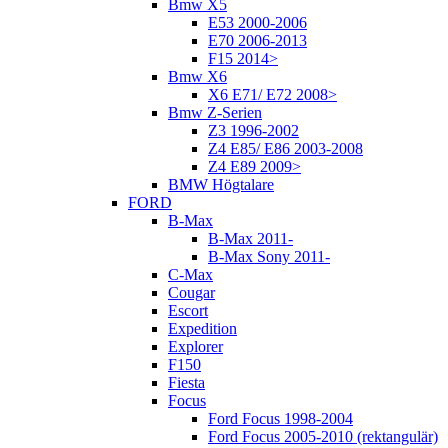
Bmw X5
E53 2000-2006
E70 2006-2013
F15 2014>
Bmw X6
X6 E71/ E72 2008>
Bmw Z-Serien
Z3 1996-2002
Z4 E85/ E86 2003-2008
Z4 E89 2009>
BMW Högtalare
FORD
B-Max
B-Max 2011-
B-Max Sony 2011-
C-Max
Cougar
Escort
Expedition
Explorer
F150
Fiesta
Focus
Ford Focus 1998-2004
Ford Focus 2005-2010 (rektangulär)