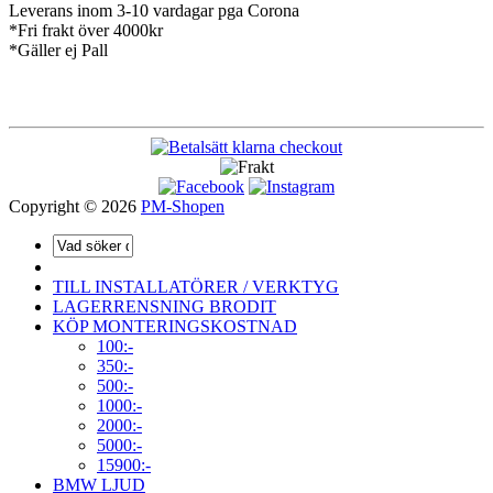
Leverans inom 3-10 vardagar pga Corona
*Fri frakt över 4000kr
*Gäller ej Pall
Copyright © 2026
PM-Shopen
TILL INSTALLATÖRER / VERKTYG
LAGERRENSNING BRODIT
KÖP MONTERINGSKOSTNAD
100:-
350:-
500:-
1000:-
2000:-
5000:-
15900:-
BMW LJUD