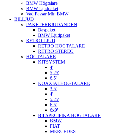
BMW Högtalare
BMW Ljudpaket
Vad Passar Min BMW
BILLJUD
PAKETERBJUDANDEN
Baspaket
BMW Ljudpaket
RETRO LJUD
RETRO HÖGTALARE
RETRO STEREO
HÖGTALARE
KITSYSTEM
4'
5,25'
6,5'
KOAXIALHÖGTALARE
3.5'
4'
5.25'
6.5'
6x9'
BILSPECIFIKA HÖGTALARE
BMW
FIAT
MERCEDES