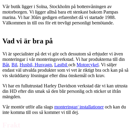
Vår butik ligger i Solna, Stockholm på bottenvåningen av
motorborgen. Vi ligger alltså bara ett stenkast bakom Pampas
marina. Vi har 30års gedigen erfarenhet då vi startade 1988.
Välkommen in till oss för ett trevligt personligt bemötande.
Vad vi är bra på
Vi är specialister på det vi gör och dessutom så erbjuder vi även
monteringar i vår monteringsverkstad. Vi har produkterna till din
Båt
,
Bil
,
Husbil, Husvagn
,
Lastbil
och
Motorcykel
. Vi säljer
endast väl utvalda produkter som vi vet är riktigt bra och kan på så
vis skräddarsy lösningar efter dina önskemål och krav.
Vi har en fullutrustad Harley Davidson verkstad där vi kan utrusta
din HD efter din smak så den blir personlig och sticker ut ifrån
mängden.
Vår montör utför alla slags
monteringar/ installationer
och kan du
inte komma till oss så kommer vi till dej.
Frakt