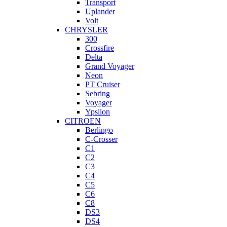
Transport
Uplander
Volt
CHRYSLER
300
Crossfire
Delta
Grand Voyager
Neon
PT Cruiser
Sebring
Voyager
Ypsilon
CITROEN
Berlingo
C-Crosser
C1
C2
C3
C4
C5
C6
C8
DS3
DS4