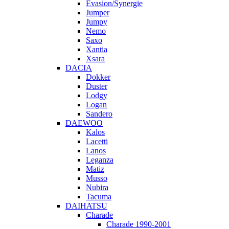
Evasion/Synergie
Jumper
Jumpy
Nemo
Saxo
Xantia
Xsara
DACIA
Dokker
Duster
Lodgy
Logan
Sandero
DAEWOO
Kalos
Lacetti
Lanos
Leganza
Matiz
Musso
Nubira
Tacuma
DAIHATSU
Charade
Charade 1990-2001