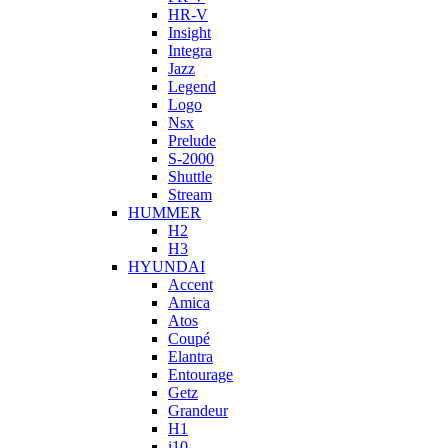
HR-V
Insight
Integra
Jazz
Legend
Logo
Nsx
Prelude
S-2000
Shuttle
Stream
HUMMER
H2
H3
HYUNDAI
Accent
Amica
Atos
Coupé
Elantra
Entourage
Getz
Grandeur
H1
i10