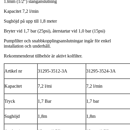
13mm (1/2″) slanganslutning
Kapacitet 7,2 l/min
Sughöjd på upp till 1,8 meter
Bryter vid 1,7 bar (25psi), återstartar vid 1,0 bar (15psi)
Pumpfilter och snabbkopplingsanslutningar ingår för enkel
installation och underhåll.
Rekommenderat tillbehör är aktivt kolfilter.
Artikel nr
31295-3512-3A
31295-3524-3A
Kapacitet
7,2 l/mi
7,2 l/min
Tryck
1,7 Bar
1,7 bar
Sughöjd
1,8m
1,8m