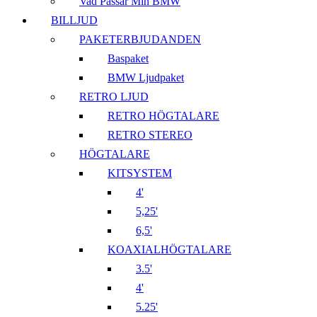
Vad Passar Min BMW
BILLJUD
PAKETERBJUDANDEN
Baspaket
BMW Ljudpaket
RETRO LJUD
RETRO HÖGTALARE
RETRO STEREO
HÖGTALARE
KITSYSTEM
4'
5,25'
6,5'
KOAXIALHÖGTALARE
3.5'
4'
5.25'