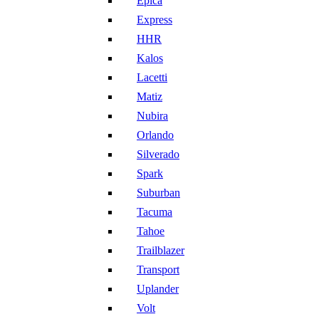
Epica
Express
HHR
Kalos
Lacetti
Matiz
Nubira
Orlando
Silverado
Spark
Suburban
Tacuma
Tahoe
Trailblazer
Transport
Uplander
Volt