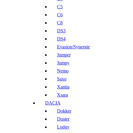
C5
C6
C8
DS3
DS4
Evasion/Synergie
Jumper
Jumpy
Nemo
Saxo
Xantia
Xsara
DACIA
Dokker
Duster
Lodgy