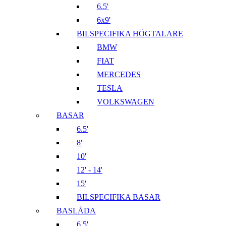
6.5'
6x9'
BILSPECIFIKA HÖGTALARE
BMW
FIAT
MERCEDES
TESLA
VOLKSWAGEN
BASAR
6.5'
8'
10'
12' - 14'
15'
BILSPECIFIKA BASAR
BASLÅDA
6,5'