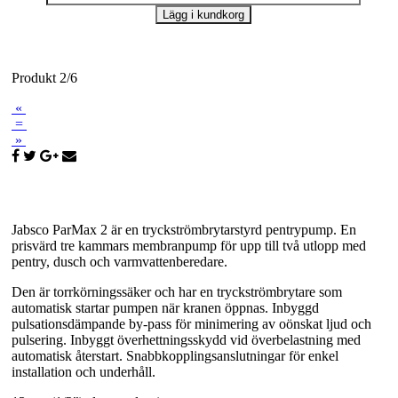
Produkt 2/6
«
=
»
Jabsco ParMax 2 är en tryckströmbrytarstyrd pentrypump. En
prisvärd tre kammars membranpump för upp till två utlopp med
pentry, dusch och varmvattenberedare.
Den är torrkörningssäker och har en tryckströmbrytare som
automatisk startar pumpen när kranen öppnas. Inbyggd
pulsationsdämpande by-pass för minimering av oönskat ljud och
pulsering. Inbyggt överhettningsskydd vid överbelastning med
automatisk återstart. Snabbkopplingsanslutningar för enkel
installation och underhåll.