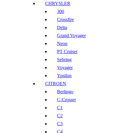
CHRYSLER
300
Crossfire
Delta
Grand Voyager
Neon
PT Cruiser
Sebring
Voyager
Ypsilon
CITROEN
Berlingo
C-Crosser
C1
C2
C3
C4