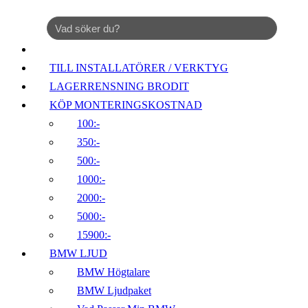
TILL INSTALLATÖRER / VERKTYG
LAGERRENSNING BRODIT
KÖP MONTERINGSKOSTNAD
100:-
350:-
500:-
1000:-
2000:-
5000:-
15900:-
BMW LJUD
BMW Högtalare
BMW Ljudpaket