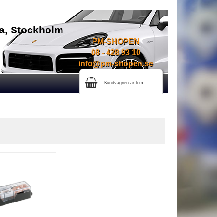
na, Stockholm
PM-SHOPEN
08 - 428 93 10
info@pm-shopen.se
Kundvagnen är tom.