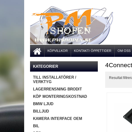
KÖPVILLKOR
KONTAKT/ ÖPPETTIDER
OM OSS
4Connec
KATEGORIER
TILL INSTALLATÖRER /
Resultat filtrer
VERKTYG
LAGERRENSNING BRODIT
KÖP MONTERINGSKOSTNAD
BMW LJUD
BILLJUD
KAMERA INTERFACE OEM
BIL