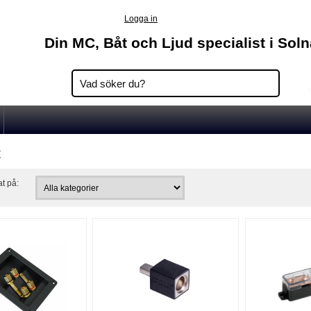
Logga in
Din MC, Båt och Ljud specialist i Sol
t
at på: