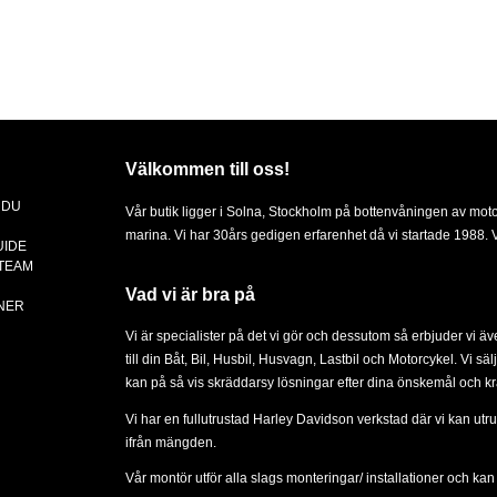
Välkommen till oss!
 DU
Vår butik ligger i Solna, Stockholm på bottenvåningen av mot
marina. Vi har 30års gedigen erfarenhet då vi startade 1988. Vä
UIDE
 TEAM
Vad vi är bra på
NER
Vi är specialister på det vi gör och dessutom så erbjuder vi ä
till din
Båt
,
Bil
,
Husbil, Husvagn
,
Lastbil
och
Motorcykel
. Vi sä
kan på så vis skräddarsy lösningar efter dina önskemål och kr
Vi har en fullutrustad Harley Davidson verkstad där vi kan utru
ifrån mängden.
Vår montör utför alla slags
monteringar/ installationer
och kan d