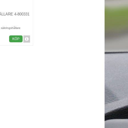
LLARE 4-800331
 säkringshållare
KÖP