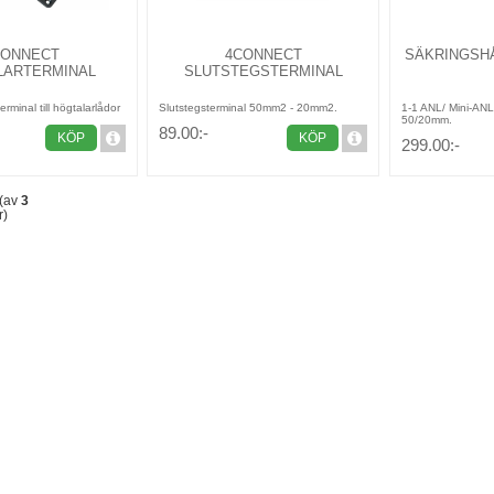
CONNECT
4CONNECT
SÄKRINGSHÅ
LARTERMINAL
SLUTSTEGSTERMINAL
erminal till högtalarlådor
Slutstegsterminal 50mm2 - 20mm2.
1-1 ANL/ Mini-ANL
50/20mm.
89.00:-
KÖP
KÖP
299.00:-
(av
3
r)