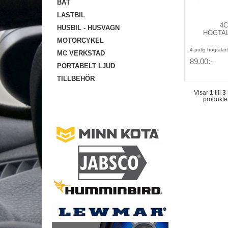
BÅT
LASTBIL
4
HUSBIL - HUSVAGN
HÖGTA
MOTORCYKEL
4-polig högtalart
MC VERKSTAD
89.00:-
PORTABELT LJUD
TILLBEHÖR
Visar
1
till
3
produkte