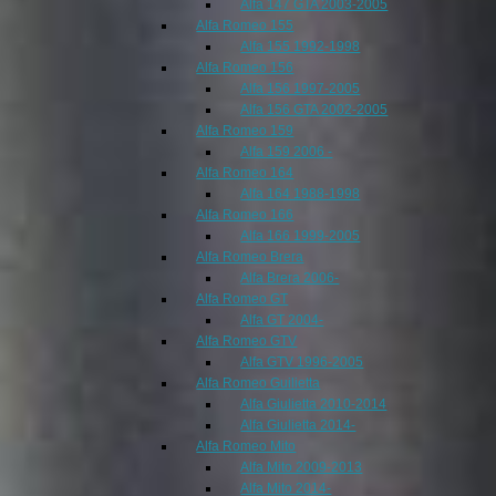
Alfa 147 GTA 2003-2005
Alfa Romeo 155
Alfa 155 1992-1998
Alfa Romeo 156
Alfa 156 1997-2005
Alfa 156 GTA 2002-2005
Alfa Romeo 159
Alfa 159 2006 -
Alfa Romeo 164
Alfa 164 1988-1998
Alfa Romeo 166
Alfa 166 1999-2005
Alfa Romeo Brera
Alfa Brera 2006-
Alfa Romeo GT
Alfa GT 2004-
Alfa Romeo GTV
Alfa GTV 1996-2005
Alfa Romeo Guilietta
Alfa Giulietta 2010-2014
Alfa Giulietta 2014-
Alfa Romeo Mito
Alfa Mito 2009-2013
Alfa Mito 2014-