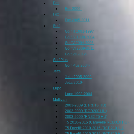
Eos
Eos 2006-
Fox
Fox 2005-2011
Golf
Golf III 1991-1997
Golf IV 1998-2004
Golf V 2004-2008
Golf VI 2009-2011
Golf VII 2012-
Golf Plus
Golf Plus 2004-
Jetta
Jetta 2005-2009
Jetta 2010-
Lupo
Lupo 1998-2004
Multivan
2003-2009 (Delta T5 HU)
2003-2009 (RCD200 HU)
2003-2009 (RNS2 T5 HU)
T5 2010-2015 (Caravelle RCD310 HU)
T5 Facelift 2010-2015 (RCD210 HU)
T5 Facelift 2010-2015 (RCD310 HU)