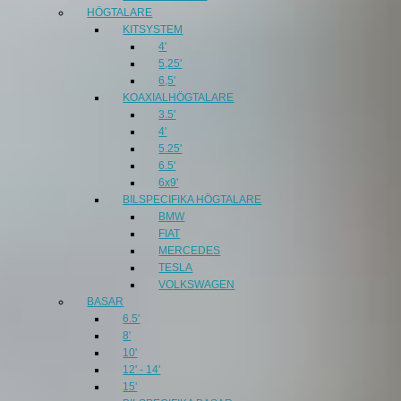
HÖGTALARE
KITSYSTEM
4'
5,25'
6,5'
KOAXIALHÖGTALARE
3.5'
4'
5.25'
6.5'
6x9'
BILSPECIFIKA HÖGTALARE
BMW
FIAT
MERCEDES
TESLA
VOLKSWAGEN
BASAR
6.5'
8'
10'
12' - 14'
15'