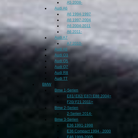
A5 2008-
Audi A6
A6 1994-1997
A6 1997-2004
A6 2004-2011
A6 2011-
Audi A7
A7 2010-
Audi A8
Audi Q3
Audi Q5
Audi Q7
Audi R8
Audi TT
BMW
Bmw 1-Serien
E81/ E82/ E87/ E88 2004>
F20/ F21 2011>
Bmw 2-Serien
2-Serien 2014-
Bmw 3-Serien
E36 1991-1998
E36 Compact 1994 - 2000
E46 1999-2005