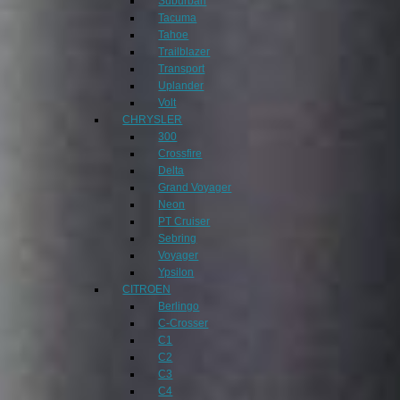
Suburban
Tacuma
Tahoe
Trailblazer
Transport
Uplander
Volt
CHRYSLER
300
Crossfire
Delta
Grand Voyager
Neon
PT Cruiser
Sebring
Voyager
Ypsilon
CITROEN
Berlingo
C-Crosser
C1
C2
C3
C4