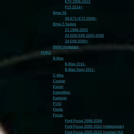
E70 2006-2013
F15 2014>
Bmw X6
X6 E71/ E72 2008>
Bmw Z-Serien
Z3 1996-2002
Z4 E85/ E86 2003-2008
Z4 E89 2009>
BMW Högtalare
FORD
B-Max
B-Max 2011-
B-Max Sony 2011-
C-Max
Cougar
Escort
Expedition
Explorer
F150
Fiesta
Focus
Ford Focus 1998-2004
Ford Focus 2005-2010 (rektangulär)
Ford Focus 2005-2010 (rundad HU)