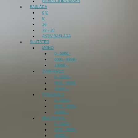
BILSPECIFIKA BASAR
BASLÅDA
6,5'
8'
10'
12' - 15'
AKTIV BASLÅDA
SLUTSTEG
MONO
0 - 5000:-
5001 - 9999:-
10000:- -
TVÅKANALS
0 - 5000:-
5001 - 9999:-
10000:- -
FYRKANALS
0 - 5000:-
5001 - 9999:-
10000:- -
MULTIKANAL
0 - 5000:-
5001 - 9999:-
10000:- -