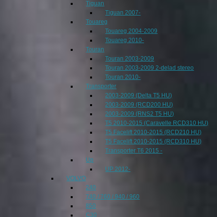
Tiguan
Tiguan 2007-
Touareg
Touareg 2004-2009
Touareg 2010-
Touran
Touran 2003-2009
Touran 2003-2009 2-delad stereo
Touran 2010-
Transporter
2003-2009 (Delta T5 HU)
2003-2009 (RCD200 HU)
2003-2009 (RNS2 T5 HU)
T5 2010-2015 (Caravelle RCD310 HU)
T5 Facelift 2010-2015 (RCD210 HU)
T5 Facelift 2010-2015 (RCD310 HU)
Transporter T6 2015 -
Up
UP 2012-
VOLVO
240
740 / 760 / 940 / 960
850
C30