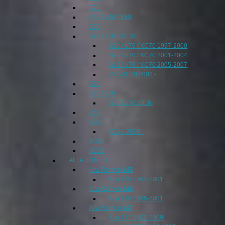
C70
S40 / V40 / V50
S60
S70 / V70 / XC70
S70 / V70 / XC70 1997-2000
S70 / V70 / XC70 2001-2004
S70 / V70 / XC70 2005-2007
V70/XC70 2008 -
S80
S90 / V90
S90 / V90 2018-
V60
XC40
XC40 2018 -
XC60
XC90
ALFA ROMEO
Alfa Romeo 145
Alfa 145 1994-2001
Alfa Romeo 146
Alfa 146 1995-2001
Alfa Romeo 147
Alfa 147 2001-2009