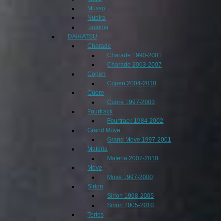
Musso
Nubira
Tacuma
DAIHATSU
Charade
Charade 1990-2001
Charade 2003-2007
Copen
Copen 2004-2010
Cuore
Cuore 1997-2003
Fourtrack
Fourtrack 1984-2002
Grand Move
Grand Move 1997-2001
Materia
Materia 2007-2010
Move
Move 1997-2000
Sirion
Sirion 1998-2005
Sirion 2005-2010
Terios