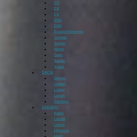
C5
C6
C8
DS3
DS4
Evasion/Synergie
Jumper
Jumpy
Nemo
Saxo
Xantia
Xsara
DACIA
Dokker
Duster
Lodgy
Logan
Sandero
DAEWOO
Kalos
Lacetti
Lanos
Leganza
Matiz