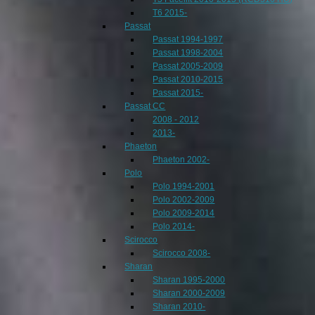
T6 2015-
Passat
Passat 1994-1997
Passat 1998-2004
Passat 2005-2009
Passat 2010-2015
Passat 2015-
Passat CC
2008 - 2012
2013-
Phaeton
Phaeton 2002-
Polo
Polo 1994-2001
Polo 2002-2009
Polo 2009-2014
Polo 2014-
Scirocco
Scirocco 2008-
Sharan
Sharan 1995-2000
Sharan 2000-2009
Sharan 2010-