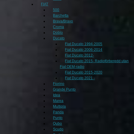
FIAT
500
Barchetta
Brava/Bravo
Croma
Doblo
Ducato
Fiat Ducato 1994-2005
Fiat Ducato 2006-2014
Fiat Ducato 2012-
Fiat Ducato 2015- Radioförberedd utan
Fiat OEM-radio
Fiat Ducato 2015-2020
Fiat Ducato 2021 -
Fiorino
Grande Punto
Idea
Marea
Multipla
Panda
Punto
Qubo
Scudo