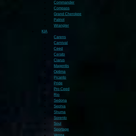
Commander
Compass
Grand Cherokee
Patriot
Wrangler
KIA
Carens
Carnival
Ceed
Cerato
Clarus
Magentis
Optima
Picanto
Pride
Pro Ceed
Rio
Sedona
Sephia
Shuma
Sorento
Soul
Sportage
Venga