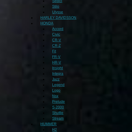
Sedici
Stilo
Ulysse
HARLEY DAVIDSSON
HONDA
Accord
Civic
CR-V
CR-Z
Fit
FR-V
HR-V
Insight
Integra
Jazz
Legend
Logo
Nsx
Prelude
S-2000
Shuttle
Stream
HUMMER
H2