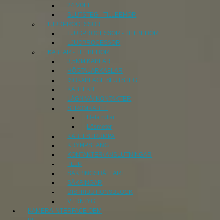
24 VOLT
SLUTSTEG - TILLBEHÖR
LJUDPROCESSOR
LJUDPROCESSOR - TILLBEHÖR
LJUDPROCESSOR
KABLAR - TILLBEHÖR
3,5MM KABLAR
HÖGTALARKABLAR
ISOKABLAGE SLUTSTEG
KABELKIT
LÅGNIVÅ/ KONTAKTER
STRÖMKABEL
Hela rullar
Lösmeter
KABELSTRUMPA
KRYMPSLANG
KONTAKTER/ ANSLUTNINGAR
TEJP
SÄKRINGSHÅLLARE
SÄKRINGAR
DISTRIBUTIONSBLOCK
VERKTYG
KAMERA INTERFACE OEM
BIL