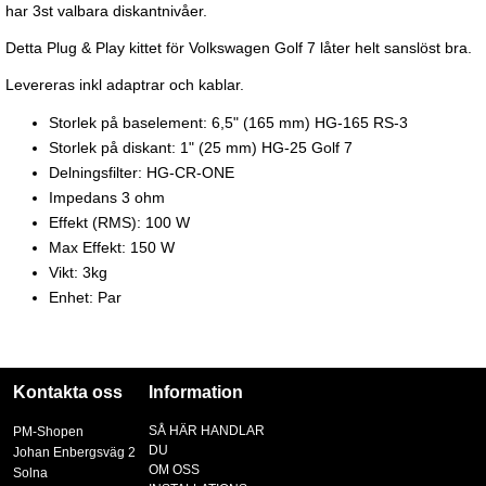
har 3st valbara diskantnivåer.
Detta Plug & Play kittet för Volkswagen Golf 7 låter helt sanslöst bra.
Levereras inkl adaptrar och kablar.
Storlek på baselement: 6,5" (165 mm) HG-165 RS-3
Storlek på diskant: 1" (25 mm) HG-25 Golf 7
Delningsfilter: HG-CR-ONE
Impedans 3 ohm
Effekt (RMS): 100 W
Max Effekt: 150 W
Vikt: 3kg
Enhet: Par
Kontakta oss
Information
SÅ HÄR HANDLAR
PM-Shopen
DU
Johan Enbergsväg 2
OM OSS
Solna