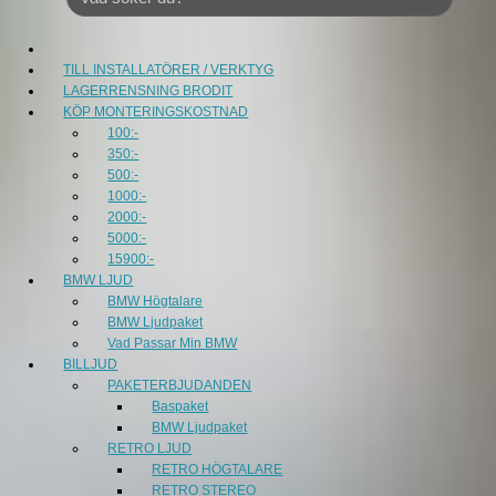
TILL INSTALLATÖRER / VERKTYG
LAGERRENSNING BRODIT
KÖP MONTERINGSKOSTNAD
100:-
350:-
500:-
1000:-
2000:-
5000:-
15900:-
BMW LJUD
BMW Högtalare
BMW Ljudpaket
Vad Passar Min BMW
BILLJUD
PAKETERBJUDANDEN
Baspaket
BMW Ljudpaket
RETRO LJUD
RETRO HÖGTALARE
RETRO STEREO