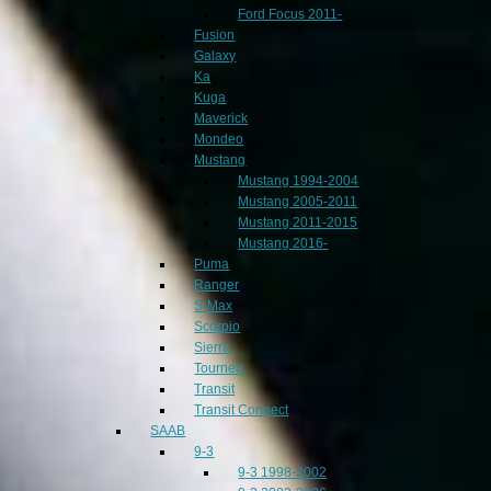
Ford Focus 2011-
Fusion
Galaxy
Ka
Kuga
Maverick
Mondeo
Mustang
Mustang 1994-2004
Mustang 2005-2011
Mustang 2011-2015
Mustang 2016-
Puma
Ranger
S-Max
Scorpio
Sierra
Tourneo
Transit
Transit Connect
SAAB
9-3
9-3 1998-2002