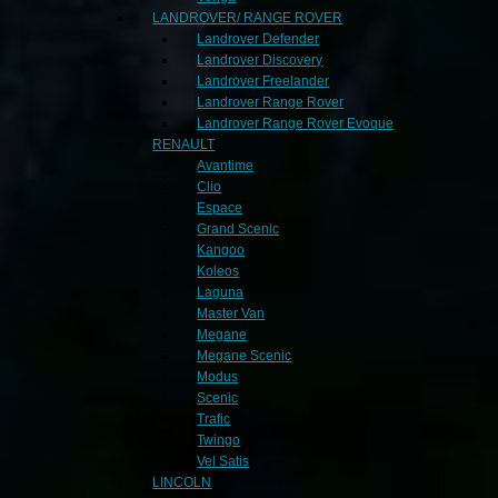
LANDROVER/ RANGE ROVER
Landrover Defender
Landrover Discovery
Landrover Freelander
Landrover Range Rover
Landrover Range Rover Evoque
RENAULT
Avantime
Clio
Espace
Grand Scenic
Kangoo
Koleos
Laguna
Master Van
Megane
Megane Scenic
Modus
Scenic
Trafic
Twingo
Vel Satis
LINCOLN