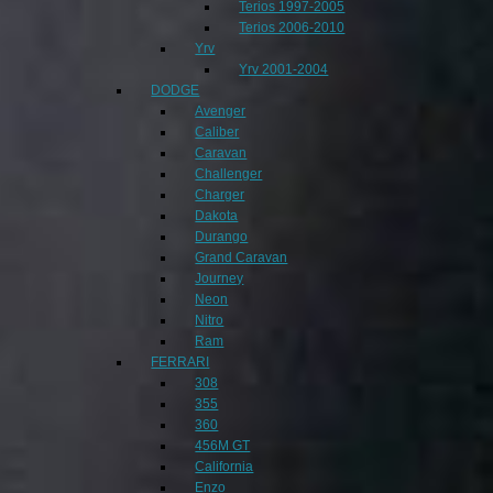
Terios 1997-2005
Terios 2006-2010
Yrv
Yrv 2001-2004
DODGE
Avenger
Caliber
Caravan
Challenger
Charger
Dakota
Durango
Grand Caravan
Journey
Neon
Nitro
Ram
FERRARI
308
355
360
456M GT
California
Enzo