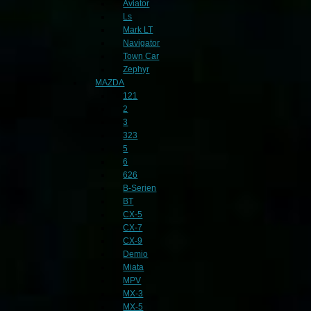
Aviator
Ls
Mark LT
Navigator
Town Car
Zephyr
MAZDA
121
2
3
323
5
6
626
B-Serien
BT
CX-5
CX-7
CX-9
Demio
Miata
MPV
MX-3
MX-5