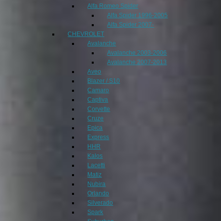
Alfa Romeo Spider
Alfa Spider 1996-2005
Alfa Spider 2007-
CHEVROLET
Avalanche
Avalanche 2003-2006
Avalanche 2007-2013
Aveo
Blazer / S10
Camaro
Captiva
Corvette
Cruze
Epica
Express
HHR
Kalos
Lacetti
Matiz
Nubira
Orlando
Silverado
Spark