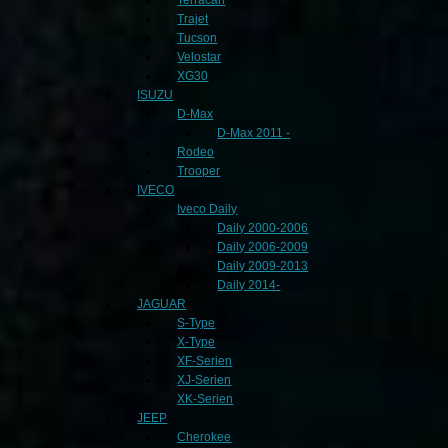
Trajet
Tucson
Velostar
XG30
ISUZU
D-Max
D-Max 2011 -
Rodeo
Trooper
IVECO
Iveco Daily
Daily 2000-2006
Daily 2006-2009
Daily 2009-2013
Daily 2014-
JAGUAR
S-Type
X-Type
XF-Serien
XJ-Serien
XK-Serien
JEEP
Cherokee