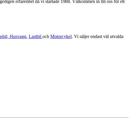
edigen erfarenhet då vi startade 1988. Välkommen in till oss för ett
sbil, Husvagn
,
Lastbil
och
Motorcykel
. Vi säljer endast väl utvalda