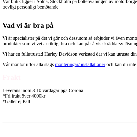
Vår butik ligger i Solna, Stockholm på bottenvåningen av motorborgen.
trevligt personligt bemötande.
Vad vi är bra på
Vi är specialister på det vi gör och dessutom så erbjuder vi även mont
produkter som vi vet är riktigt bra och kan på så vis skräddarsy lösni
Vi har en fullutrustad Harley Davidson verkstad där vi kan utrusta din
Vår montör utför alla slags
monteringar/ installationer
och kan du inte 
Frakt
Leverans inom 3-10 vardagar pga Corona
*Fri frakt över 4000kr
*Gäller ej Pall