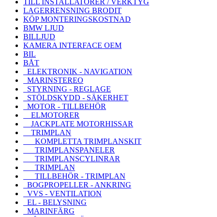
TILL INSTALLATÖRER / VERKTYG
LAGERRENSNING BRODIT
KÖP MONTERINGSKOSTNAD
BMW LJUD
BILLJUD
KAMERA INTERFACE OEM
BIL
BÅT
ELEKTRONIK - NAVIGATION
MARINSTEREO
STYRNING - REGLAGE
STÖLDSKYDD - SÄKERHET
MOTOR - TILLBEHÖR
ELMOTORER
JACKPLATE MOTORHISSAR
TRIMPLAN
KOMPLETTA TRIMPLANSKIT
TRIMPLANSPANELER
TRIMPLANSCYLINRAR
TRIMPLAN
TILLBEHÖR - TRIMPLAN
BOGPROPELLER - ANKRING
VVS - VENTILATION
EL - BELYSNING
MARINFÄRG