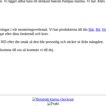
 Vi ligger alltså bara ett stenkast bakom Pampas marina. Vi har 30års g
eringar i vår monteringsverkstad. Vi har produkterna till din
Båt
,
Bil
,
Hu
ngar efter dina önskemål och krav.
 HD efter din smak så den blir personlig och sticker ut ifrån mängden.
komma till oss så kommer vi till dej.