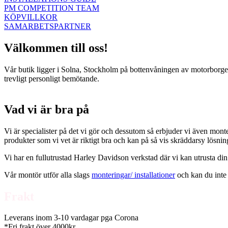
PM COMPETITION TEAM
KÖPVILLKOR
SAMARBETSPARTNER
Välkommen till oss!
Vår butik ligger i Solna, Stockholm på bottenvåningen av motorborgen.
trevligt personligt bemötande.
Vad vi är bra på
Vi är specialister på det vi gör och dessutom så erbjuder vi även mont
produkter som vi vet är riktigt bra och kan på så vis skräddarsy lösni
Vi har en fullutrustad Harley Davidson verkstad där vi kan utrusta din
Vår montör utför alla slags
monteringar/ installationer
och kan du inte 
Frakt
Leverans inom 3-10 vardagar pga Corona
*Fri frakt över 4000kr