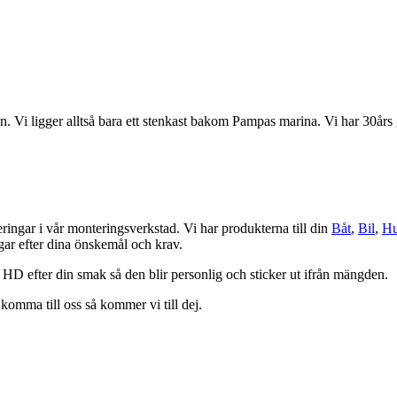
 Vi ligger alltså bara ett stenkast bakom Pampas marina. Vi har 30års g
eringar i vår monteringsverkstad. Vi har produkterna till din
Båt
,
Bil
,
Hu
ngar efter dina önskemål och krav.
 HD efter din smak så den blir personlig och sticker ut ifrån mängden.
komma till oss så kommer vi till dej.