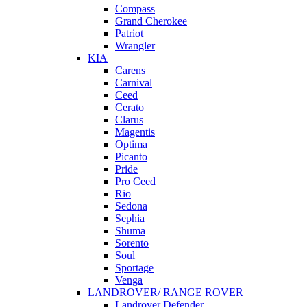
Compass
Grand Cherokee
Patriot
Wrangler
KIA
Carens
Carnival
Ceed
Cerato
Clarus
Magentis
Optima
Picanto
Pride
Pro Ceed
Rio
Sedona
Sephia
Shuma
Sorento
Soul
Sportage
Venga
LANDROVER/ RANGE ROVER
Landrover Defender