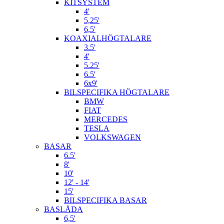
KITSYSTEM
4'
5,25'
6,5'
KOAXIALHÖGTALARE
3.5'
4'
5.25'
6.5'
6x9'
BILSPECIFIKA HÖGTALARE
BMW
FIAT
MERCEDES
TESLA
VOLKSWAGEN
BASAR
6.5'
8'
10'
12' - 14'
15'
BILSPECIFIKA BASAR
BASLÅDA
6,5'