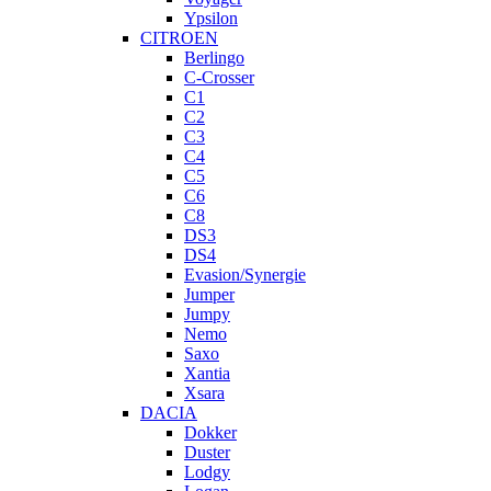
Ypsilon
CITROEN
Berlingo
C-Crosser
C1
C2
C3
C4
C5
C6
C8
DS3
DS4
Evasion/Synergie
Jumper
Jumpy
Nemo
Saxo
Xantia
Xsara
DACIA
Dokker
Duster
Lodgy