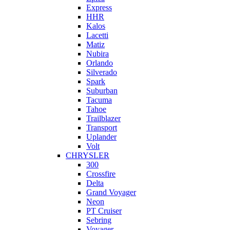
Express
HHR
Kalos
Lacetti
Matiz
Nubira
Orlando
Silverado
Spark
Suburban
Tacuma
Tahoe
Trailblazer
Transport
Uplander
Volt
CHRYSLER
300
Crossfire
Delta
Grand Voyager
Neon
PT Cruiser
Sebring
Voyager