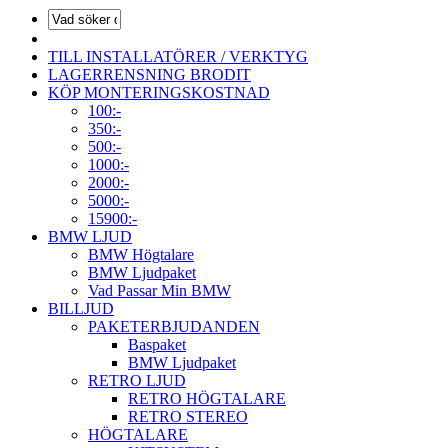
TILL INSTALLATÖRER / VERKTYG
LAGERRENSNING BRODIT
KÖP MONTERINGSKOSTNAD
100:-
350:-
500:-
1000:-
2000:-
5000:-
15900:-
BMW LJUD
BMW Högtalare
BMW Ljudpaket
Vad Passar Min BMW
BILLJUD
PAKETERBJUDANDEN
Baspaket
BMW Ljudpaket
RETRO LJUD
RETRO HÖGTALARE
RETRO STEREO
HÖGTALARE