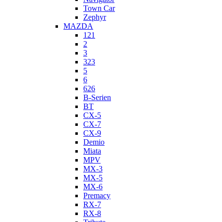
Town Car
Zephyr
MAZDA
121
2
3
323
5
6
626
B-Serien
BT
CX-5
CX-7
CX-9
Demio
Miata
MPV
MX-3
MX-5
MX-6
Premacy
RX-7
RX-8