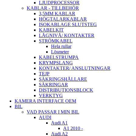
LJUDPROCESSOR
KABLAR - TILLBEHÖR
3,5MM KABLAR
HÖGTALARKABLAR
ISOKABLAGE SLUTSTEG
KABELKIT
LÅGNIVÅ/ KONTAKTER
STRÖMKABEL
Hela rullar
Lösmeter
KABELSTRUMPA
KRYMPSLANG
KONTAKTER/ ANSLUTNINGAR
TEJP
SÄKRINGSHÅLLARE
SÄKRINGAR
DISTRIBUTIONSBLOCK
VERKTYG
KAMERA INTERFACE OEM
BIL
VAD PASSAR I MIN BIL
AUDI
Audi A1
A1 2010 -
Audi A2