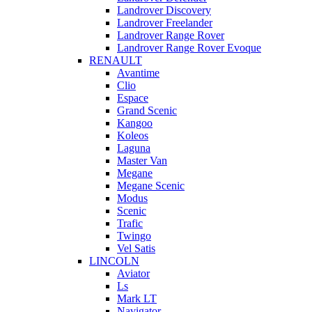
Landrover Discovery
Landrover Freelander
Landrover Range Rover
Landrover Range Rover Evoque
RENAULT
Avantime
Clio
Espace
Grand Scenic
Kangoo
Koleos
Laguna
Master Van
Megane
Megane Scenic
Modus
Scenic
Trafic
Twingo
Vel Satis
LINCOLN
Aviator
Ls
Mark LT
Navigator