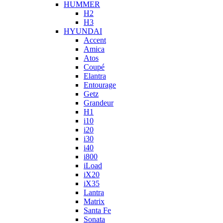
HUMMER
H2
H3
HYUNDAI
Accent
Amica
Atos
Coupé
Elantra
Entourage
Getz
Grandeur
H1
i10
i20
i30
i40
i800
iLoad
iX20
iX35
Lantra
Matrix
Santa Fe
Sonata