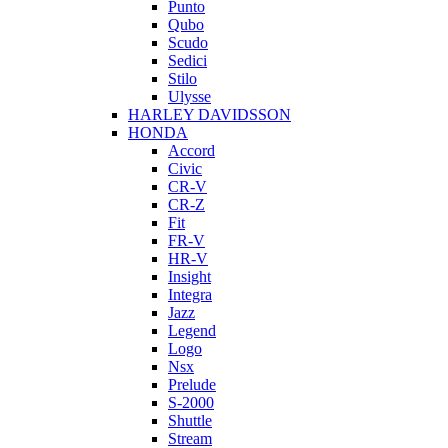
Punto
Qubo
Scudo
Sedici
Stilo
Ulysse
HARLEY DAVIDSSON
HONDA
Accord
Civic
CR-V
CR-Z
Fit
FR-V
HR-V
Insight
Integra
Jazz
Legend
Logo
Nsx
Prelude
S-2000
Shuttle
Stream