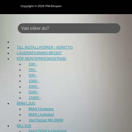
Copyright © 2026
PM-Shopen
TILL INSTALLATÖRER / VERKTYG
LAGERRENSNING BRODIT
KÖP MONTERINGSKOSTNAD
100:-
350:-
500:-
1000:-
2000:-
5000:-
15900:-
BMW LJUD
BMW Högtalare
BMW Ljudpaket
Vad Passar Min BMW
BILLJUD
PAKETERBJUDANDEN