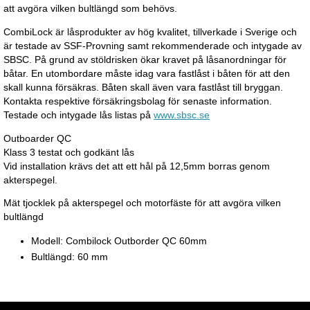
att avgöra vilken bultlängd som behövs.
CombiLock är låsprodukter av hög kvalitet, tillverkade i Sverige och
är testade av SSF-Provning samt rekommenderade och intygade av
SBSC. På grund av stöldrisken ökar kravet på låsanordningar för
båtar. En utombordare måste idag vara fastlåst i båten för att den
skall kunna försäkras. Båten skall även vara fastlåst till bryggan.
Kontakta respektive försäkringsbolag för senaste information.
Testade och intygade lås listas på
www.sbsc.se
Outboarder QC
Klass 3 testat och godkänt lås
Vid installation krävs det att ett hål på 12,5mm borras genom
akterspegel.
Mät tjocklek på akterspegel och motorfäste för att avgöra vilken
bultlängd
Modell: Combilock Outborder QC 60mm
Bultlängd: 60 mm