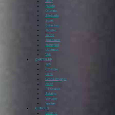
Matiz
Nubira
Orlando
Silverado
Spark
Suburban
Tacuma
Tahoe
Trailblazer
Transport
Uplander
Volt
CHRYSLER
300
Crossfire
Delta
Grand Voyager
Neon
PT Cruiser
Sebring
Voyager
Ypsilon
CITROEN
Berlingo