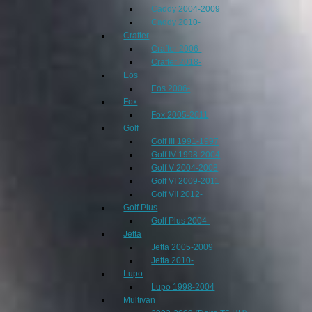
Caddy 2004-2009
Caddy 2010-
Crafter
Crafter 2006-
Crafter 2018-
Eos
Eos 2006-
Fox
Fox 2005-2011
Golf
Golf III 1991-1997
Golf IV 1998-2004
Golf V 2004-2008
Golf VI 2009-2011
Golf VII 2012-
Golf Plus
Golf Plus 2004-
Jetta
Jetta 2005-2009
Jetta 2010-
Lupo
Lupo 1998-2004
Multivan