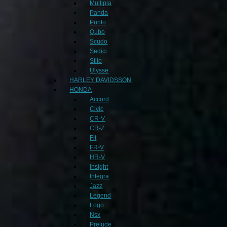
Multipla
Panda
Punto
Qubo
Scudo
Sedici
Stilo
Ulysse
HARLEY DAVIDSSON
HONDA
Accord
Civic
CR-V
CR-Z
Fit
FR-V
HR-V
Insight
Integra
Jazz
Legend
Logo
Nsx
Prelude