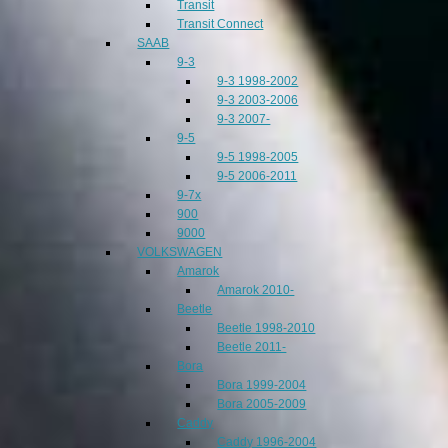
Transit
Transit Connect
SAAB
9-3
9-3 1998-2002
9-3 2003-2006
9-3 2007-
9-5
9-5 1998-2005
9-5 2006-2011
9-7x
900
9000
VOLKSWAGEN
Amarok
Amarok 2010-
Beetle
Beetle 1998-2010
Beetle 2011-
Bora
Bora 1999-2004
Bora 2005-2009
Caddy
Caddy 1996-2004