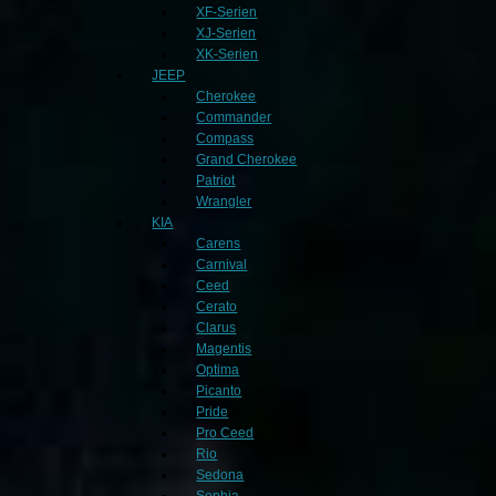
XF-Serien
XJ-Serien
XK-Serien
JEEP
Cherokee
Commander
Compass
Grand Cherokee
Patriot
Wrangler
KIA
Carens
Carnival
Ceed
Cerato
Clarus
Magentis
Optima
Picanto
Pride
Pro Ceed
Rio
Sedona
Sephia