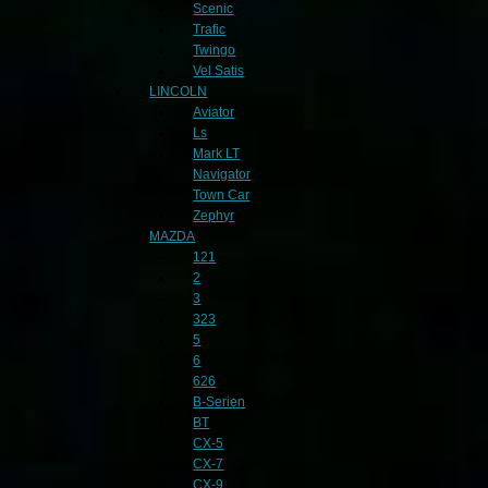
Scenic
Trafic
Twingo
Vel Satis
LINCOLN
Aviator
Ls
Mark LT
Navigator
Town Car
Zephyr
MAZDA
121
2
3
323
5
6
626
B-Serien
BT
CX-5
CX-7
CX-9