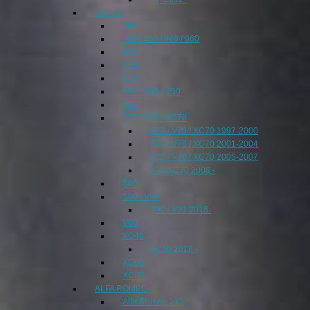
VOLVO
240
740 / 760 / 940 / 960
850
C30
C70
S40 / V40 / V50
S60
S70 / V70 / XC70
S70 / V70 / XC70 1997-2000
S70 / V70 / XC70 2001-2004
S70 / V70 / XC70 2005-2007
V70/XC70 2008 -
S80
S90 / V90
S90 / V90 2018-
V60
XC40
XC40 2018 -
XC60
XC90
ALFA ROMEO
Alfa Romeo 145