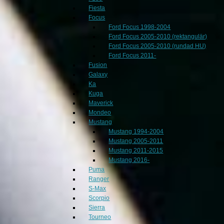
Fiesta
Focus
Ford Focus 1998-2004
Ford Focus 2005-2010 (rektangulär)
Ford Focus 2005-2010 (rundad HU)
Ford Focus 2011-
Fusion
Galaxy
Ka
Kuga
Maverick
Mondeo
Mustang
Mustang 1994-2004
Mustang 2005-2011
Mustang 2011-2015
Mustang 2016-
Puma
Ranger
S-Max
Scorpio
Sierra
Tourneo