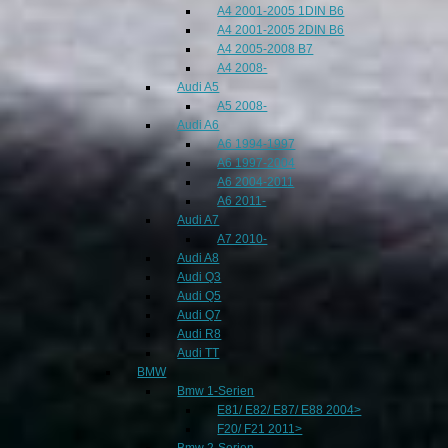
A4 2001-2005 1DIN B6
A4 2001-2005 2DIN B6
A4 2005-2008 B7
A4 2008-
Audi A5
A5 2008-
Audi A6
A6 1994-1997
A6 1997-2004
A6 2004-2011
A6 2011-
Audi A7
A7 2010-
Audi A8
Audi Q3
Audi Q5
Audi Q7
Audi R8
Audi TT
BMW
Bmw 1-Serien
E81/ E82/ E87/ E88 2004>
F20/ F21 2011>
Bmw 2-Serien