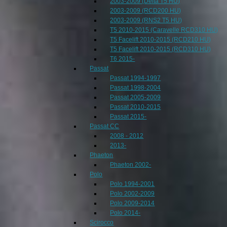
2003-2009 (Delta T5 HU)
2003-2009 (RCD200 HU)
2003-2009 (RNS2 T5 HU)
T5 2010-2015 (Caravelle RCD310 HU)
T5 Facelift 2010-2015 (RCD210 HU)
T5 Facelift 2010-2015 (RCD310 HU)
T6 2015-
Passat
Passat 1994-1997
Passat 1998-2004
Passat 2005-2009
Passat 2010-2015
Passat 2015-
Passat CC
2008 - 2012
2013-
Phaeton
Phaeton 2002-
Polo
Polo 1994-2001
Polo 2002-2009
Polo 2009-2014
Polo 2014-
Scirocco