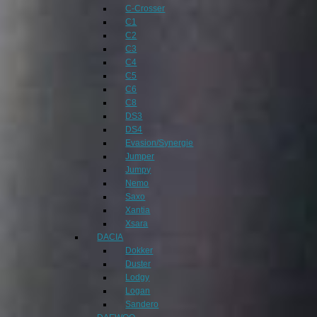
C-Crosser
C1
C2
C3
C4
C5
C6
C8
DS3
DS4
Evasion/Synergie
Jumper
Jumpy
Nemo
Saxo
Xantia
Xsara
DACIA
Dokker
Duster
Lodgy
Logan
Sandero