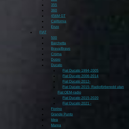
355
360
456M GT
California
Enzo
FIAT
500
Barchetta
Brava/Bravo
Croma
Doblo
Ducato
Fiat Ducato 1994-2005
Fiat Ducato 2006-2014
Fiat Ducato 2012-
Fiat Ducato 2015- Radioförberedd utan
Fiat OEM-radio
Fiat Ducato 2015-2020
Fiat Ducato 2021 -
Fiorino
Grande Punto
Idea
Marea