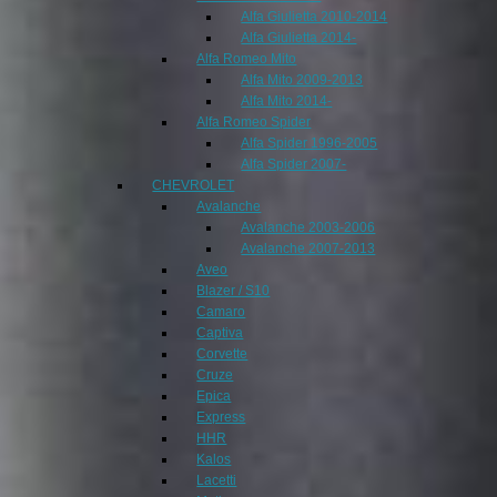
Alfa Giulietta 2010-2014
Alfa Giulietta 2014-
Alfa Romeo Mito
Alfa Mito 2009-2013
Alfa Mito 2014-
Alfa Romeo Spider
Alfa Spider 1996-2005
Alfa Spider 2007-
CHEVROLET
Avalanche
Avalanche 2003-2006
Avalanche 2007-2013
Aveo
Blazer / S10
Camaro
Captiva
Corvette
Cruze
Epica
Express
HHR
Kalos
Lacetti