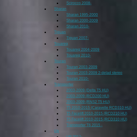
Scirocco 2008-
Sharan
Sharan 1995-2000
Sharan 2000-2009
Sharan 2010-
Tiguan
Tiguan 2007-
Touareg
Touareg 2004-2009
Touareg 2010-
Touran
Touran 2003-2009
Touran 2003-2009 2-delad stereo
Touran 2010-
Transporter
2003-2009 (Delta T5 HU)
2003-2009 (RCD200 HU)
2003-2009 (RNS2 T5 HU)
T5 2010-2015 (Caravelle RCD310 HU)
T5 Facelift 2010-2015 (RCD210 HU)
T5 Facelift 2010-2015 (RCD310 HU)
Transporter T6 2015 -
Up
UP 2012-