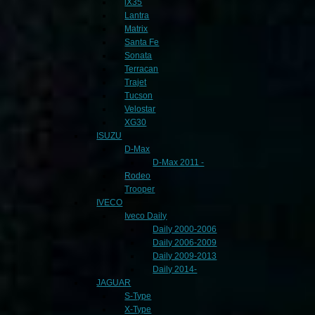
iX35
Lantra
Matrix
Santa Fe
Sonata
Terracan
Trajet
Tucson
Velostar
XG30
ISUZU
D-Max
D-Max 2011 -
Rodeo
Trooper
IVECO
Iveco Daily
Daily 2000-2006
Daily 2006-2009
Daily 2009-2013
Daily 2014-
JAGUAR
S-Type
X-Type