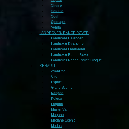
Shuma
Sorento
Soul
Sportage
Venga
LANDROVER/ RANGE ROVER
Landrover Defender
Landrover Discovery
Landrover Freelander
Landrover Range Rover
Landrover Range Rover Evoque
RENAULT
Avantime
Clio
Espace
Grand Scenic
Kangoo
Koleos
Laguna
Master Van
Megane
Megane Scenic
Modus