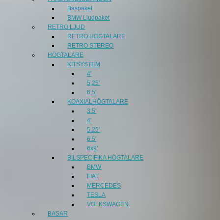
Baspaket
BMW Ljudpaket
RETRO LJUD
RETRO HÖGTALARE
RETRO STEREO
HÖGTALARE
KITSYSTEM
4'
5,25'
6,5'
KOAXIALHÖGTALARE
3.5'
4'
5.25'
6.5'
6x9'
BILSPECIFIKA HÖGTALARE
BMW
FIAT
MERCEDES
TESLA
VOLKSWAGEN
BASAR