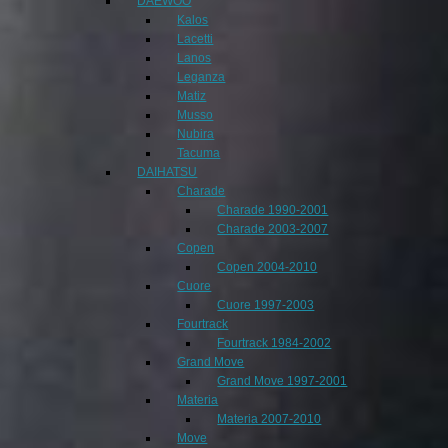
DAEWOO
Kalos
Lacetti
Lanos
Leganza
Matiz
Musso
Nubira
Tacuma
DAIHATSU
Charade
Charade 1990-2001
Charade 2003-2007
Copen
Copen 2004-2010
Cuore
Cuore 1997-2003
Fourtrack
Fourtrack 1984-2002
Grand Move
Grand Move 1997-2001
Materia
Materia 2007-2010
Move