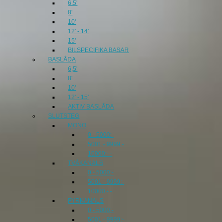
6.5'
8'
10'
12' - 14'
15'
BILSPECIFIKA BASAR
BASLÅDA
6,5'
8'
10'
12' - 15'
AKTIV BASLÅDA
SLUTSTEG
MONO
0 - 5000:-
5001 - 9999:-
10000:- -
TVÅKANALS
0 - 5000:-
5001 - 9999:-
10000:- -
FYRKANALS
0 - 5000:-
5001 - 9999:-