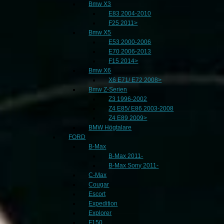
Bmw X3
E83 2004-2010
F25 2011>
Bmw X5
E53 2000-2006
E70 2006-2013
F15 2014>
Bmw X6
X6 E71/ E72 2008>
Bmw Z-Serien
Z3 1996-2002
Z4 E85/ E86 2003-2008
Z4 E89 2009>
BMW Högtalare
FORD
B-Max
B-Max 2011-
B-Max Sony 2011-
C-Max
Cougar
Escort
Expedition
Explorer
F150