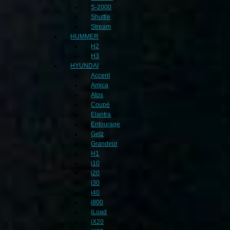
S-2000
Shuttle
Stream
HUMMER
H2
H3
HYUNDAI
Accent
Amica
Atos
Coupé
Elantra
Entourage
Getz
Grandeur
H1
i10
i20
i30
i40
i800
iLoad
iX20