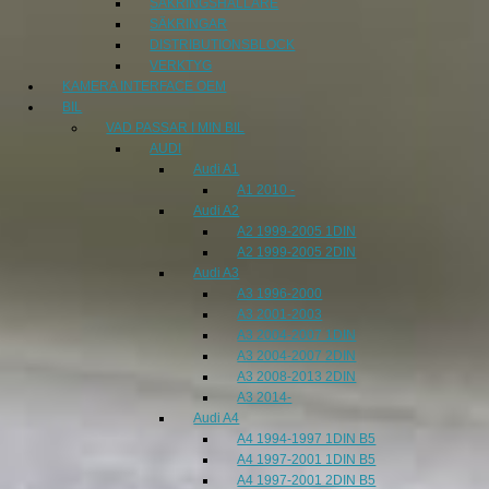
SÄKRINGSHÅLLARE
SÄKRINGAR
DISTRIBUTIONSBLOCK
VERKTYG
KAMERA INTERFACE OEM
BIL
VAD PASSAR I MIN BIL
AUDI
Audi A1
A1 2010 -
Audi A2
A2 1999-2005 1DIN
A2 1999-2005 2DIN
Audi A3
A3 1996-2000
A3 2001-2003
A3 2004-2007 1DIN
A3 2004-2007 2DIN
A3 2008-2013 2DIN
A3 2014-
Audi A4
A4 1994-1997 1DIN B5
A4 1997-2001 1DIN B5
A4 1997-2001 2DIN B5