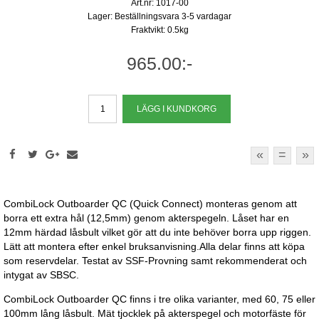
Art.nr: 1017-00
Lager: Beställningsvara 3-5 vardagar
Fraktvikt: 0.5kg
965.00:-
«
=
»
CombiLock Outboarder QC (Quick Connect) monteras genom att
borra ett extra hål (12,5mm) genom akterspegeln. Låset har en
12mm härdad låsbult vilket gör att du inte behöver borra upp riggen.
Lätt att montera efter enkel bruksanvisning.Alla delar finns att köpa
som reservdelar. Testat av SSF-Provning samt rekommenderat och
intygat av SBSC.
CombiLock Outboarder QC finns i tre olika varianter, med 60, 75 eller
100mm lång låsbult. Mät tjocklek på akterspegel och motorfäste för