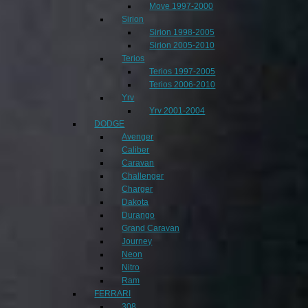
Move 1997-2000
Sirion
Sirion 1998-2005
Sirion 2005-2010
Terios
Terios 1997-2005
Terios 2006-2010
Yrv
Yrv 2001-2004
DODGE
Avenger
Caliber
Caravan
Challenger
Charger
Dakota
Durango
Grand Caravan
Journey
Neon
Nitro
Ram
FERRARI
308