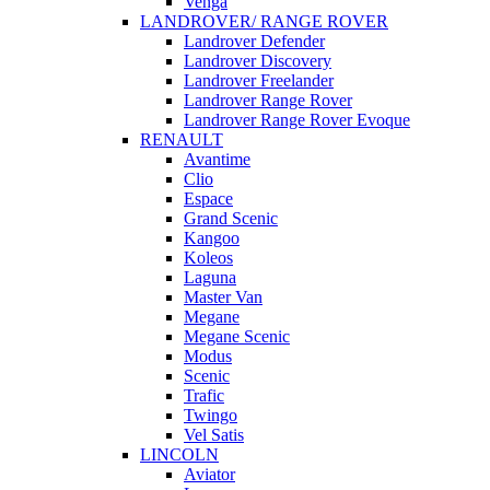
Venga
LANDROVER/ RANGE ROVER
Landrover Defender
Landrover Discovery
Landrover Freelander
Landrover Range Rover
Landrover Range Rover Evoque
RENAULT
Avantime
Clio
Espace
Grand Scenic
Kangoo
Koleos
Laguna
Master Van
Megane
Megane Scenic
Modus
Scenic
Trafic
Twingo
Vel Satis
LINCOLN
Aviator