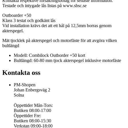
Kontakta respektive försäkringsbolag för senaste information.
Testade och intygade lås listas på www.sbsc.se
Outboarder +50
Klass 3 testat och godkänt lås
Vid installation krävs det att ett hål på 12,5mm borras genom
akterspegel.
Mät tjocklek på akterspegel och motorfäste för att avgöra vilken
bultlängd
Modell: Combilock Outborder +50 kort
Bultlängd: 60-80 mm tjock akterspegel inklusive motorfäste
Kontakta oss
PM-Shopen
Johan Enbergsväg 2
Solna
Öppettider Mån-Tors:
Butiken 08:00-17:00
Öppettider Fre:
Butiken 08:00-15:30
Verkstan 09:00-18:00