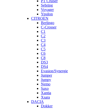
PT Cruiser
Sebring
Voyager
Ypsilon
CITROEN
Berlingo
C-Crosser
C1
C2
C3
C4
C5
C6
C8
DS3
DS4
Evasion/Synergie
Jumper
Jumpy
Nemo
Saxo
Xantia
Xsara
DACIA
Dokker