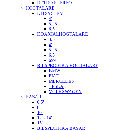
RETRO STEREO
HÖGTALARE
KITSYSTEM
4'
5,25'
6,5'
KOAXIALHÖGTALARE
3.5'
4'
5.25'
6.5'
6x9'
BILSPECIFIKA HÖGTALARE
BMW
FIAT
MERCEDES
TESLA
VOLKSWAGEN
BASAR
6.5'
8'
10'
12' - 14'
15'
BILSPECIFIKA BASAR