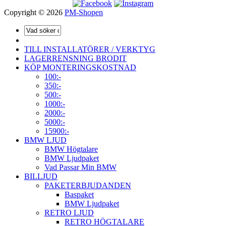
Copyright © 2026
PM-Shopen
TILL INSTALLATÖRER / VERKTYG
LAGERRENSNING BRODIT
KÖP MONTERINGSKOSTNAD
100:-
350:-
500:-
1000:-
2000:-
5000:-
15900:-
BMW LJUD
BMW Högtalare
BMW Ljudpaket
Vad Passar Min BMW
BILLJUD
PAKETERBJUDANDEN
Baspaket
BMW Ljudpaket
RETRO LJUD
RETRO HÖGTALARE