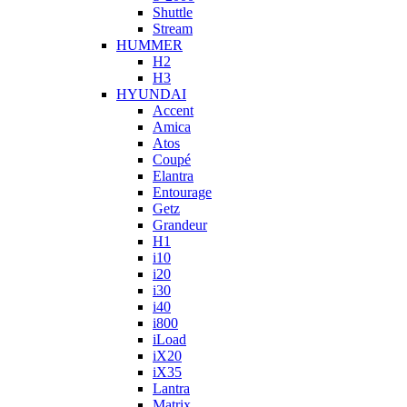
Shuttle
Stream
HUMMER
H2
H3
HYUNDAI
Accent
Amica
Atos
Coupé
Elantra
Entourage
Getz
Grandeur
H1
i10
i20
i30
i40
i800
iLoad
iX20
iX35
Lantra
Matrix