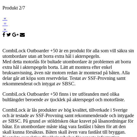
Produkt 2/7
«
=
»
CombiLock Outboarder +50 är en produkt för alla som vill säkra sin
utombordare utan att borra extra hål i akterspegeln.
Med detta motorlås för bultade utombordare är problemen att borra
extra hål i akterspegeln borta. Lätt att montera efter enkel
bruksanvisning, även när motorn redan är monterad på båten. Alla
delar går att köpa som reservdelar. Testat av SSF-Provning samt
rekommenderat och intygat av SBSC.
CombiLock Outboarder +50 finns i tre utföranden med olika
bultlängder beroende av tjocklek på akterspegel och motorfäste.
CombiLock är lås produkter av hög kvalitet, tillverkade i Sverige
och är testade av SSF-Provning samt rekommenderade och intygade
av SBSC. På grund av stöldrisken ökar kravet på låsanordningar för
båtar. En utombordare måste idag vara fastlåst i båten för att den
skall kunna försäkras. Båten skall även vara fastlåst till bryggan.