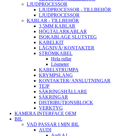
LJUDPROCESSOR
LJUDPROCESSOR - TILLBEHÖR
LJUDPROCESSOR
KABLAR - TILLBEHÖR
3,5MM KABLAR
HÖGTALARKABLAR
ISOKABLAGE SLUTSTEG
KABELKIT
LÅGNIVÅ/ KONTAKTER
STRÖMKABEL
Hela rullar
Lösmeter
KABELSTRUMPA
KRYMPSLANG
KONTAKTER/ ANSLUTNINGAR
TEJP
SÄKRINGSHÅLLARE
SÄKRINGAR
DISTRIBUTIONSBLOCK
VERKTYG
KAMERA INTERFACE OEM
BIL
VAD PASSAR I MIN BIL
AUDI
Audi A1