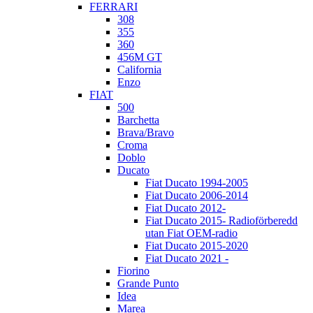
FERRARI
308
355
360
456M GT
California
Enzo
FIAT
500
Barchetta
Brava/Bravo
Croma
Doblo
Ducato
Fiat Ducato 1994-2005
Fiat Ducato 2006-2014
Fiat Ducato 2012-
Fiat Ducato 2015- Radioförberedd
utan Fiat OEM-radio
Fiat Ducato 2015-2020
Fiat Ducato 2021 -
Fiorino
Grande Punto
Idea
Marea