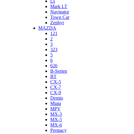
Ls
Mark LT
Navigator
Town Car
Zephyr
MAZDA
121
2
3
323
5
6
626
B-Serien
BT
CX-5
CX-7
CX-9
Demio
Miata
MPV
MX-3
MX-5
MX-6
Premacy