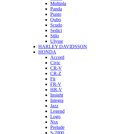
Multipla
Panda
Punto
Qubo
Scudo
Sedici
Stilo
Ulysse
HARLEY DAVIDSSON
HONDA
Accord
Civic
CR-V
CR-Z
Fit
FR-V
HR-V
Insight
Integra
Jazz
Legend
Logo
Nsx
Prelude
S-2000