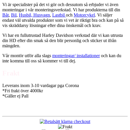
Vi är specialister på det vi gör och dessutom så erbjuder vi även
monteringar i vår monteringsverkstad. Vi har produkterna till din
Båt
,
Bil
,
Husbil, Husvagn
,
Lastbil
och
Motorcykel
. Vi säljer
endast väl utvalda produkter som vi vet är riktigt bra och kan på så
vis skräddarsy lösningar efter dina önskemål och krav.
Vi har en fullutrustad Harley Davidson verkstad där vi kan utrusta
din HD efter din smak så den blir personlig och sticker ut ifrån
mängden.
Vår montör utför alla slags
monteringar/ installationer
och kan du
inte komma till oss så kommer vi till dej.
Frakt
Leverans inom 3-10 vardagar pga Corona
*Fri frakt över 4000kr
*Gäller ej Pall