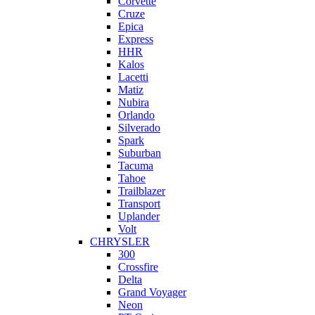
Corvette
Cruze
Epica
Express
HHR
Kalos
Lacetti
Matiz
Nubira
Orlando
Silverado
Spark
Suburban
Tacuma
Tahoe
Trailblazer
Transport
Uplander
Volt
CHRYSLER
300
Crossfire
Delta
Grand Voyager
Neon