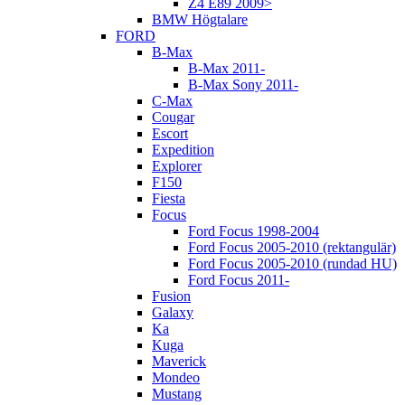
Z4 E89 2009>
BMW Högtalare
FORD
B-Max
B-Max 2011-
B-Max Sony 2011-
C-Max
Cougar
Escort
Expedition
Explorer
F150
Fiesta
Focus
Ford Focus 1998-2004
Ford Focus 2005-2010 (rektangulär)
Ford Focus 2005-2010 (rundad HU)
Ford Focus 2011-
Fusion
Galaxy
Ka
Kuga
Maverick
Mondeo
Mustang