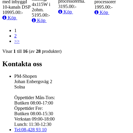
processorerna.
med inbyggd
processorer
4x115W i
3195.00:-
10-kanals DSP
1995.00:-
2ohm.
Köp
10995.00:-
Köp
5195.00:-
Köp
Köp
1
2
>>
Visar
1
till
16
(av
28
produkter)
Kontakta oss
PM-Shopen
Johan Enbergsväg 2
Solna
Öppettider Mån-Tors:
Butiken 08:00-17:00
Öppettider Fre:
Butiken 08:00-15:30
Verkstan 09:00-18:00
Lunch: 11:30-12:30
Tel:08-428 93 10