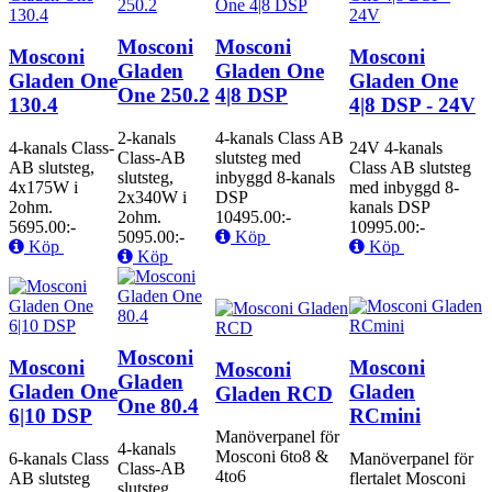
Mosconi
Mosconi
Mosconi
Mosconi
Gladen
Gladen One
Gladen One
Gladen One
One 250.2
4|8 DSP
130.4
4|8 DSP - 24V
2-kanals
4-kanals Class AB
4-kanals Class-
24V 4-kanals
Class-AB
slutsteg med
AB slutsteg,
Class AB slutsteg
slutsteg,
inbyggd 8-kanals
4x175W i
med inbyggd 8-
2x340W i
DSP
2ohm.
kanals DSP
2ohm.
10495.00:-
5695.00:-
10995.00:-
5095.00:-
Köp
Köp
Köp
Köp
Mosconi
Mosconi
Mosconi
Mosconi
Gladen
Gladen One
Gladen
Gladen RCD
One 80.4
6|10 DSP
RCmini
Manöverpanel för
4-kanals
Mosconi 6to8 &
6-kanals Class
Manöverpanel för
Class-AB
4to6
AB slutsteg
flertalet Mosconi
slutsteg,