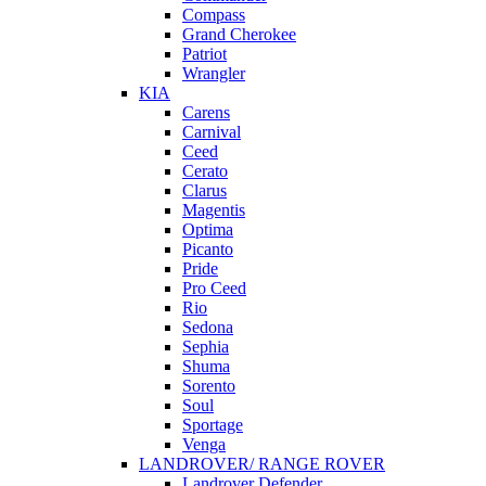
Compass
Grand Cherokee
Patriot
Wrangler
KIA
Carens
Carnival
Ceed
Cerato
Clarus
Magentis
Optima
Picanto
Pride
Pro Ceed
Rio
Sedona
Sephia
Shuma
Sorento
Soul
Sportage
Venga
LANDROVER/ RANGE ROVER
Landrover Defender