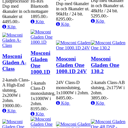
Dsp med 6kanaler
Ljudprocessor/
Hi-Res
Dsp med 6kanaler
in och 8kanaler ut.
Dsp med
Bluetooth
in och 8kanaler ut.
48kHz / 24 bit.
4kanaler in och
mottagare
96kHz / 24 bit.
5295.00:-
6kanaler ut
1895.00:-
8295.00:-
Köp
4495.00:-
Köp
Köp
Köp
Mosconi
Mosconi
Mosconi
Mosconi
Gladen
Gladen A-
Gladen One
Gladen One
One
Class
1000.1D 24V
130.2
1000.1D
2-kanals Class-
24V Class-D
2-kanals Class-AB
1-kanals
A High-End
monoslutsteg,
slutsteg, 2x175W i
Class-D
slutsteg,
1x1000W i 2ohm.
2ohm.
monoslutsteg,
2x200W i
8495.00:-
3895.00:-
1x1000W i
2ohm.
Köp
Köp
2ohm.
19000.00:-
8195.00:-
Köp
Köp