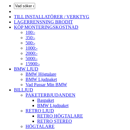
TILL INSTALLATÖRER / VERKTYG
LAGERRENSNING BRODIT
KÖP MONTERINGSKOSTNAD
100:-
350:-
500:-
1000:-
2000:-
5000:-
15900:-
BMW LJUD
BMW Högtalare
BMW Ljudpaket
Vad Passar Min BMW
BILLJUD
PAKETERBJUDANDEN
Baspaket
BMW Ljudpaket
RETRO LJUD
RETRO HÖGTALARE
RETRO STEREO
HÖGTALARE