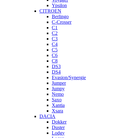
Ypsilon
CITROEN
Berlingo
C-Crosser
C1
C2
C3
C4
C5
C6
C8
DS3
DS4
Evasion/Synergie
Jumper
Jumpy
Nemo
Saxo
Xantia
Xsara
DACIA
Dokker
Duster
Lodgy