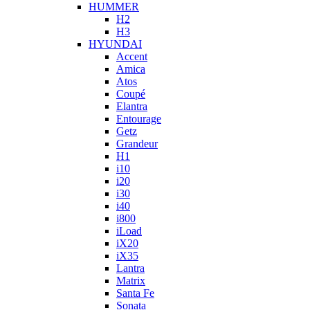
HUMMER
H2
H3
HYUNDAI
Accent
Amica
Atos
Coupé
Elantra
Entourage
Getz
Grandeur
H1
i10
i20
i30
i40
i800
iLoad
iX20
iX35
Lantra
Matrix
Santa Fe
Sonata