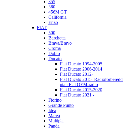
355
360
456M GT
California
Enzo
FIAT
500
Barchetta
Brava/Bravo
Croma
Doblo
Ducato
Fiat Ducato 1994-2005
Fiat Ducato 2006-2014
Fiat Ducato 2012-
Fiat Ducato 2015- Radioförberedd
utan Fiat OEM-radio
Fiat Ducato 2015-2020
Fiat Ducato 2021 -
Fiorino
Grande Punto
Idea
Marea
Multipla
Panda