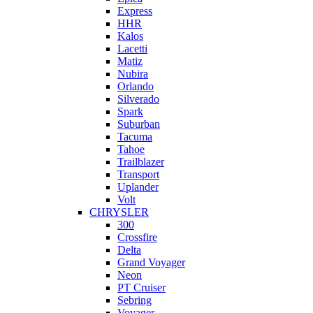
Express
HHR
Kalos
Lacetti
Matiz
Nubira
Orlando
Silverado
Spark
Suburban
Tacuma
Tahoe
Trailblazer
Transport
Uplander
Volt
CHRYSLER
300
Crossfire
Delta
Grand Voyager
Neon
PT Cruiser
Sebring
Voyager