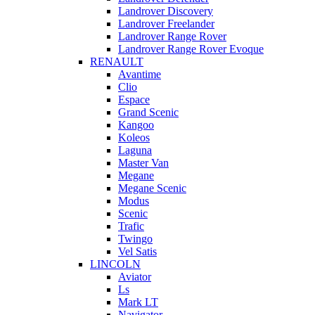
Landrover Discovery
Landrover Freelander
Landrover Range Rover
Landrover Range Rover Evoque
RENAULT
Avantime
Clio
Espace
Grand Scenic
Kangoo
Koleos
Laguna
Master Van
Megane
Megane Scenic
Modus
Scenic
Trafic
Twingo
Vel Satis
LINCOLN
Aviator
Ls
Mark LT
Navigator