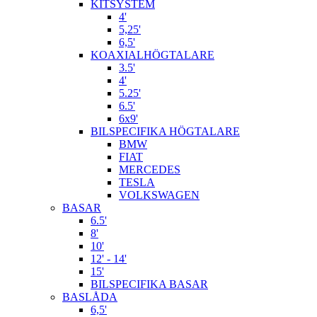
KITSYSTEM
4'
5,25'
6,5'
KOAXIALHÖGTALARE
3.5'
4'
5.25'
6.5'
6x9'
BILSPECIFIKA HÖGTALARE
BMW
FIAT
MERCEDES
TESLA
VOLKSWAGEN
BASAR
6.5'
8'
10'
12' - 14'
15'
BILSPECIFIKA BASAR
BASLÅDA
6,5'