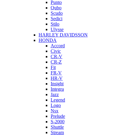
Punto
Qubo
Scudo
Sedici
Stilo
Ulysse
HARLEY DAVIDSSON
HONDA
Accord
Civic
CR-V
CR-Z
Fit
FR-V
HR-V
Insight
Integra
Jazz
Legend
Logo
Nsx
Prelude
S-2000
Shuttle
Stream