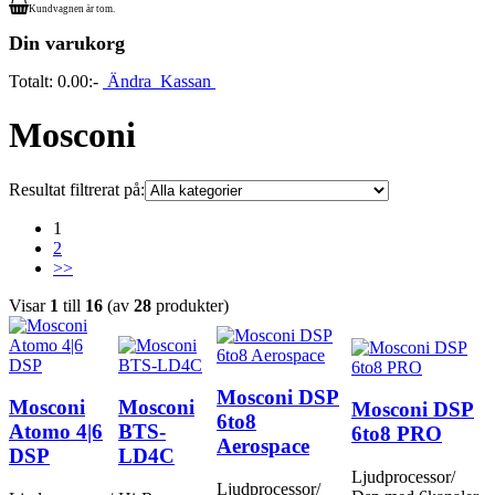
Kundvagnen är tom.
Din varukorg
Totalt:
0.00:-
Ändra
Kassan
Mosconi
Resultat filtrerat på:
1
2
>>
Visar
1
till
16
(av
28
produkter)
Mosconi DSP
Mosconi
Mosconi
Mosconi DSP
6to8
Atomo 4|6
BTS-
6to8 PRO
Aerospace
DSP
LD4C
Ljudprocessor/
Ljudprocessor/