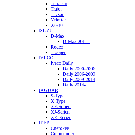
Terracan
Trajet
Tucson
Velostar
XG30
ISUZU
D-Max
D-Max 2011 -
Rodeo
Trooper
IVECO
Iveco Daily
Daily 2000-2006
Daily 2006-2009
Daily 2009-2013
Daily 2014-
JAGUAR
S-Type
X-Type
XF-Serien
XJ-Serien
XK-Serien
JEEP
Cherokee
Commander