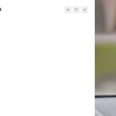
«
=
»