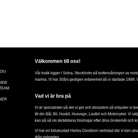
Välkommen till oss!
 DU
Vår butik ligger i Solna, Stockholm på bottenvåningen av mot
marina. Vi har 30års gedigen erfarenhet då vi startade 1988. Vä
UIDE
 TEAM
Vad vi är bra på
NER
Vi är specialister på det vi gör och dessutom så erbjuder vi ä
till din
Båt
,
Bil
,
Husbil, Husvagn
,
Lastbil
och
Motorcykel
. Vi sä
kan på så vis skräddarsy lösningar efter dina önskemål och kr
Vi har en fullutrustad Harley Davidson verkstad där vi kan utru
ifrån mängden.