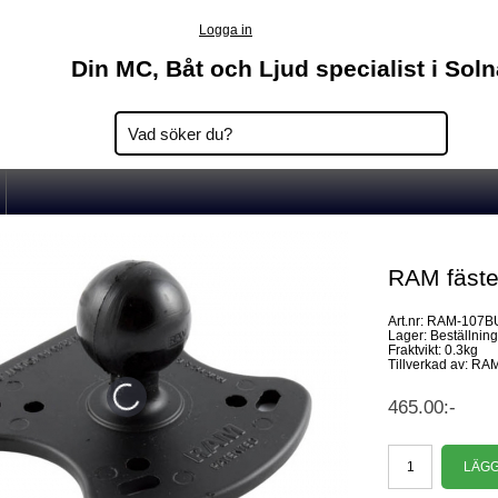
Logga in
Din MC, Båt och Ljud specialist i Sol
RAM fäst
Art.nr: RAM-107B
Lager: Beställnin
Fraktvikt: 0.3kg
Tillverkad av: RA
465.00:-