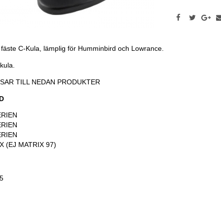
äste C-Kula, lämplig för Humminbird och Lowrance.
kula.
SSAR TILL NEDAN PRODUKTER
D
ERIEN
ERIEN
ERIEN
X (EJ MATRIX 97)
5