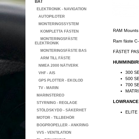
BÅT
ELEKTRONIK - NAVIGATION
AUTOPILOTER
MONTERINGSSYSTEM
RAM Mounts f
KOMPLETTA FÄSTEN
MONTERINGSFÄSTE
Ram fäste C-
ELEKTRONIK
MONTERINGSFÄSTE BAS
FÄSTET PA
ARM TILL FÄSTE
HUMMINBIR
NMEA 2000 NÄTVERK
300 S
VHF - AIS
500 S
GPS PLOTTER - EKOLOD
700 S
TV - MARIN
MATRI
MARINSTEREO
LOWRANCE
STYRNING - REGLAGE
STÖLDSKYDD - SÄKERHET
ELITE 
MOTOR - TILLBEHÖR
BOGPROPELLER - ANKRING
VVS - VENTILATION