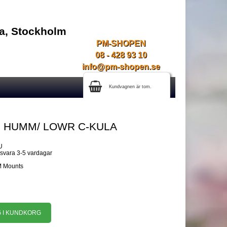
na, Stockholm
PM-SHOPEN
08 - 428 93 10
info@pm-shopen.se
Kundvagnen är tom.
e HUMM/ LOWR C-KULA
U
gsvara 3-5 vardagar
M Mounts