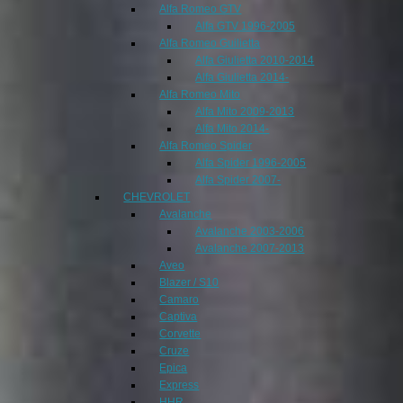
Alfa Romeo GTV
Alfa GTV 1996-2005
Alfa Romeo Guilietta
Alfa Giulietta 2010-2014
Alfa Giulietta 2014-
Alfa Romeo Mito
Alfa Mito 2009-2013
Alfa Mito 2014-
Alfa Romeo Spider
Alfa Spider 1996-2005
Alfa Spider 2007-
CHEVROLET
Avalanche
Avalanche 2003-2006
Avalanche 2007-2013
Aveo
Blazer / S10
Camaro
Captiva
Corvette
Cruze
Epica
Express
HHR