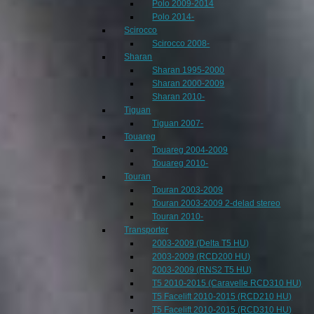
Polo 2009-2014
Polo 2014-
Scirocco
Scirocco 2008-
Sharan
Sharan 1995-2000
Sharan 2000-2009
Sharan 2010-
Tiguan
Tiguan 2007-
Touareg
Touareg 2004-2009
Touareg 2010-
Touran
Touran 2003-2009
Touran 2003-2009 2-delad stereo
Touran 2010-
Transporter
2003-2009 (Delta T5 HU)
2003-2009 (RCD200 HU)
2003-2009 (RNS2 T5 HU)
T5 2010-2015 (Caravelle RCD310 HU)
T5 Facelift 2010-2015 (RCD210 HU)
T5 Facelift 2010-2015 (RCD310 HU)