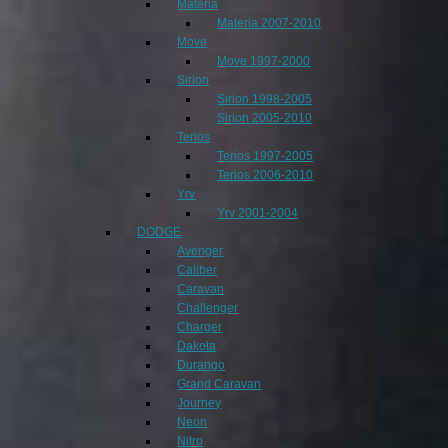
Materia
Materia 2007-2010
Move
Move 1997-2000
Sirion
Sirion 1998-2005
Sirion 2005-2010
Terios
Terios 1997-2005
Terios 2006-2010
Yrv
Yrv 2001-2004
DODGE
Avenger
Caliber
Caravan
Challenger
Charger
Dakota
Durango
Grand Caravan
Journey
Neon
Nitro