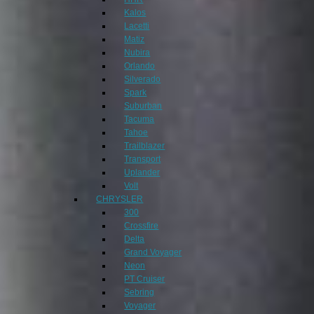
Kalos
Lacetti
Matiz
Nubira
Orlando
Silverado
Spark
Suburban
Tacuma
Tahoe
Trailblazer
Transport
Uplander
Volt
CHRYSLER
300
Crossfire
Delta
Grand Voyager
Neon
PT Cruiser
Sebring
Voyager