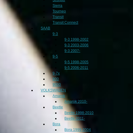
Sierra
Tourneo
Transit
Transit Connect
SAAB
9-3
9-3 1998-2002
9-3 2003-2006
9-3 2007-
9-5
9-5 1998-2005
9-5 2006-2011
9-7x
900
9000
VOLKSWAGEN
Amarok
Amarok 2010-
Beetle
Beetle 1998-2010
Beetle 2011-
Bora
Bora 1999-2004