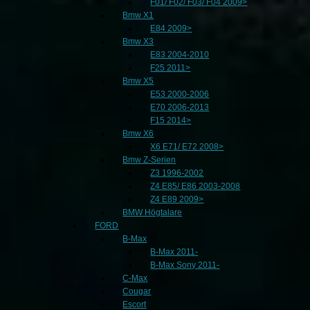
F01/ F02/ F03/ F04 2009>
Bmw X1
E84 2009>
Bmw X3
E83 2004-2010
F25 2011>
Bmw X5
E53 2000-2006
E70 2006-2013
F15 2014>
Bmw X6
X6 E71/ E72 2008>
Bmw Z-Serien
Z3 1996-2002
Z4 E85/ E86 2003-2008
Z4 E89 2009>
BMW Högtalare
FORD
B-Max
B-Max 2011-
B-Max Sony 2011-
C-Max
Cougar
Escort