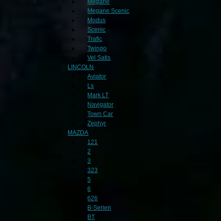
Megane
Megane Scenic
Modus
Scenic
Trafic
Twingo
Vel Satis
LINCOLN
Aviator
Ls
Mark LT
Navigator
Town Car
Zephyr
MAZDA
121
2
3
323
5
6
626
B-Serien
BT