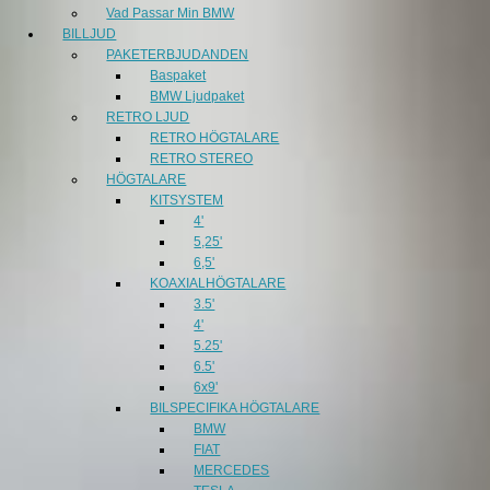
Vad Passar Min BMW
BILLJUD
PAKETERBJUDANDEN
Baspaket
BMW Ljudpaket
RETRO LJUD
RETRO HÖGTALARE
RETRO STEREO
HÖGTALARE
KITSYSTEM
4'
5,25'
6,5'
KOAXIALHÖGTALARE
3.5'
4'
5.25'
6.5'
6x9'
BILSPECIFIKA HÖGTALARE
BMW
FIAT
MERCEDES