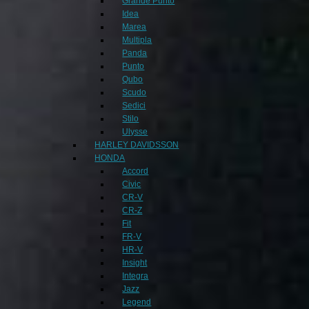
Grande Punto
Idea
Marea
Multipla
Panda
Punto
Qubo
Scudo
Sedici
Stilo
Ulysse
HARLEY DAVIDSSON
HONDA
Accord
Civic
CR-V
CR-Z
Fit
FR-V
HR-V
Insight
Integra
Jazz
Legend