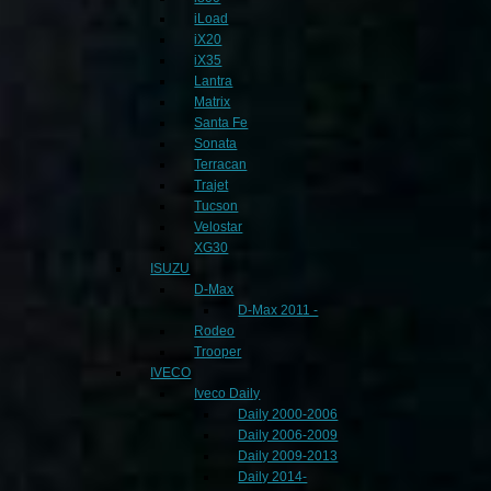
iLoad
iX20
iX35
Lantra
Matrix
Santa Fe
Sonata
Terracan
Trajet
Tucson
Velostar
XG30
ISUZU
D-Max
D-Max 2011 -
Rodeo
Trooper
IVECO
Iveco Daily
Daily 2000-2006
Daily 2006-2009
Daily 2009-2013
Daily 2014-