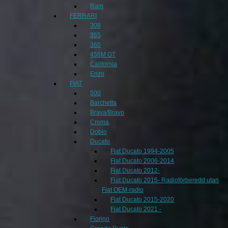
Ram
FERRARI
308
355
360
456M GT
California
Enzo
FIAT
500
Barchetta
Brava/Bravo
Croma
Doblo
Ducato
Fiat Ducato 1994-2005
Fiat Ducato 2006-2014
Fiat Ducato 2012-
Fiat Ducato 2015- Radioförberedd utan
Fiat OEM-radio
Fiat Ducato 2015-2020
Fiat Ducato 2021 -
Fiorino