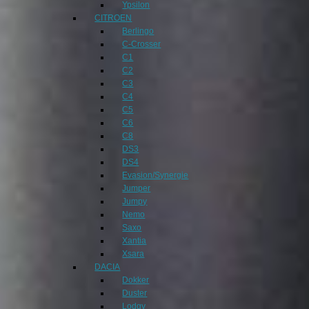
Ypsilon
CITROEN
Berlingo
C-Crosser
C1
C2
C3
C4
C5
C6
C8
DS3
DS4
Evasion/Synergie
Jumper
Jumpy
Nemo
Saxo
Xantia
Xsara
DACIA
Dokker
Duster
Lodgy