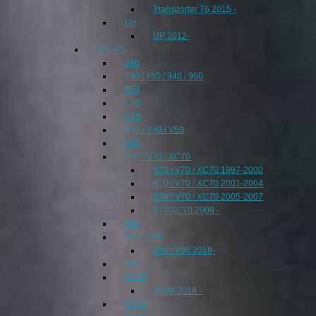
Transporter T6 2015 -
Up
UP 2012-
VOLVO
240
740 / 760 / 940 / 960
850
C30
C70
S40 / V40 / V50
S60
S70 / V70 / XC70
S70 / V70 / XC70 1997-2000
S70 / V70 / XC70 2001-2004
S70 / V70 / XC70 2005-2007
V70/XC70 2008 -
S80
S90 / V90
S90 / V90 2018-
V60
XC40
XC40 2018 -
XC60