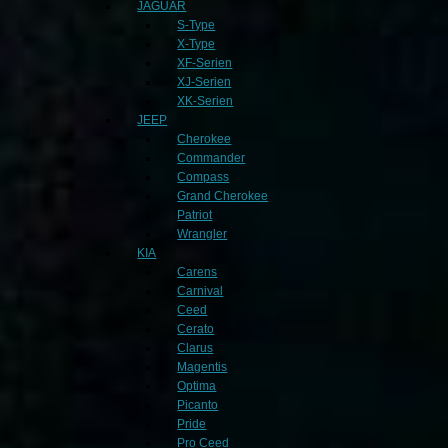
JAGUAR
S-Type
X-Type
XF-Serien
XJ-Serien
XK-Serien
JEEP
Cherokee
Commander
Compass
Grand Cherokee
Patriot
Wrangler
KIA
Carens
Carnival
Ceed
Cerato
Clarus
Magentis
Optima
Picanto
Pride
Pro Ceed