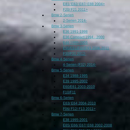
E81/ E82/ E87/ E88 2004>
F20/ F21 2011>
Bmw 2-Serien
2-Serien 2014-
Bmw 3-Serien
E36 1991-1998
E36 Compact 1994 - 2000
E46 1999-2005
E90/E91/E92/E93 2006-2011
F30/F31 2012-
Bmw 4-Serien
4-Serien (F32) 2014-
Bmw 5-Serien
E34 1988-1995
E39 1995-2002
E60/E61 2003-2010
F10/F11
Bmw 6-Serien
E63/ E64 2004-2010
F06/ F12/ F13 2011>
Bmw 7-Serien
E38 1995-2001
E65/ E66/ E67/ E68 2002-2008