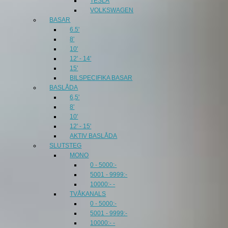
TESLA
VOLKSWAGEN
BASAR
6.5'
8'
10'
12' - 14'
15'
BILSPECIFIKA BASAR
BASLÅDA
6,5'
8'
10'
12' - 15'
AKTIV BASLÅDA
SLUTSTEG
MONO
0 - 5000:-
5001 - 9999:-
10000:- -
TVÅKANALS
0 - 5000:-
5001 - 9999:-
10000:- -