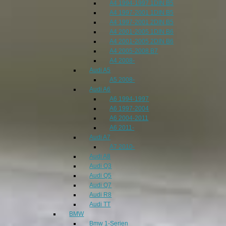
A4 1994-1997 1DIN B5
A4 1997-2001 1DIN B5
A4 1997-2001 2DIN B5
A4 2001-2005 1DIN B6
A4 2001-2005 2DIN B6
A4 2005-2008 B7
A4 2008-
Audi A5
A5 2008-
Audi A6
A6 1994-1997
A6 1997-2004
A6 2004-2011
A6 2011-
Audi A7
A7 2010-
Audi A8
Audi Q3
Audi Q5
Audi Q7
Audi R8
Audi TT
BMW
Bmw 1-Serien