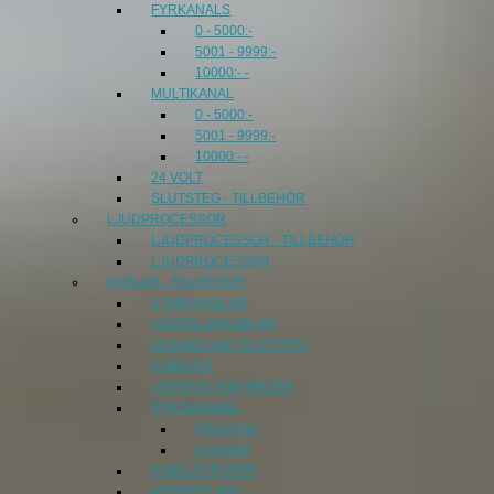
FYRKANALS
0 - 5000:-
5001 - 9999:-
10000:- -
MULTIKANAL
0 - 5000:-
5001 - 9999:-
10000:- -
24 VOLT
SLUTSTEG - TILLBEHÖR
LJUDPROCESSOR
LJUDPROCESSOR - TILLBEHÖR
LJUDPROCESSOR
KABLAR - TILLBEHÖR
3,5MM KABLAR
HÖGTALARKABLAR
ISOKABLAGE SLUTSTEG
KABELKIT
LÅGNIVÅ/ KONTAKTER
STRÖMKABEL
Hela rullar
Lösmeter
KABELSTRUMPA
KRYMPSLANG