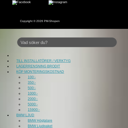
Copyright © 2026
PM-Shopen
TILL INSTALLATÖRER / VERKTYG
LAGERRENSNING BRODIT
KÖP MONTERINGSKOSTNAD
100:-
350:-
500:-
1000:-
2000:-
5000:-
15900:-
BMW LJUD
BMW Högtalare
BMW Ljudpaket