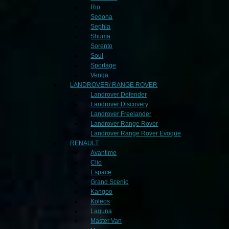
Rio
Sedona
Sephia
Shuma
Sorento
Soul
Sportage
Venga
LANDROVER/ RANGE ROVER
Landrover Defender
Landrover Discovery
Landrover Freelander
Landrover Range Rover
Landrover Range Rover Evoque
RENAULT
Avantime
Clio
Espace
Grand Scenic
Kangoo
Koleos
Laguna
Master Van