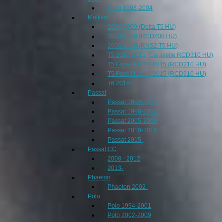
Lupo 1998-2004
Multivan
2003-2009 (Delta T5 HU)
2003-2009 (RCD200 HU)
2003-2009 (RNS2 T5 HU)
T5 2010-2015 (Caravelle RCD310 HU)
T5 Facelift 2010-2015 (RCD210 HU)
T5 Facelift 2010-2015 (RCD310 HU)
T6 2015-
Passat
Passat 1994-1997
Passat 1998-2004
Passat 2005-2009
Passat 2010-2015
Passat 2015-
Passat CC
2008 - 2012
2013-
Phaeton
Phaeton 2002-
Polo
Polo 1994-2001
Polo 2002-2009