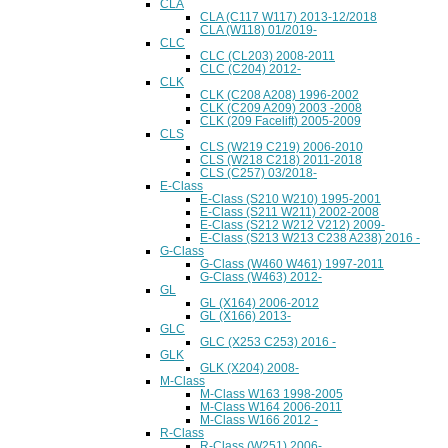
CLA
CLA (C117 W117) 2013-12/2018
CLA (W118) 01/2019-
CLC
CLC (CL203) 2008-2011
CLC (C204) 2012-
CLK
CLK (C208 A208) 1996-2002
CLK (C209 A209) 2003 -2008
CLK (209 Facelift) 2005-2009
CLS
CLS (W219 C219) 2006-2010
CLS (W218 C218) 2011-2018
CLS (C257) 03/2018-
E-Class
E-Class (S210 W210) 1995-2001
E-Class (S211 W211) 2002-2008
E-Class (S212 W212 V212) 2009-
E-Class (S213 W213 C238 A238) 2016 -
G-Class
G-Class (W460 W461) 1997-2011
G-Class (W463) 2012-
GL
GL (X164) 2006-2012
GL (X166) 2013-
GLC
GLC (X253 C253) 2016 -
GLK
GLK (X204) 2008-
M-Class
M-Class W163 1998-2005
M-Class W164 2006-2011
M-Class W166 2012 -
R-Class
R-Class (W251) 2006-