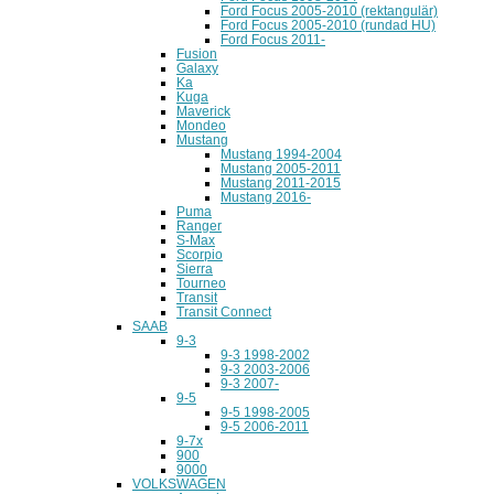
Ford Focus 2005-2010 (rektangulär)
Ford Focus 2005-2010 (rundad HU)
Ford Focus 2011-
Fusion
Galaxy
Ka
Kuga
Maverick
Mondeo
Mustang
Mustang 1994-2004
Mustang 2005-2011
Mustang 2011-2015
Mustang 2016-
Puma
Ranger
S-Max
Scorpio
Sierra
Tourneo
Transit
Transit Connect
SAAB
9-3
9-3 1998-2002
9-3 2003-2006
9-3 2007-
9-5
9-5 1998-2005
9-5 2006-2011
9-7x
900
9000
VOLKSWAGEN