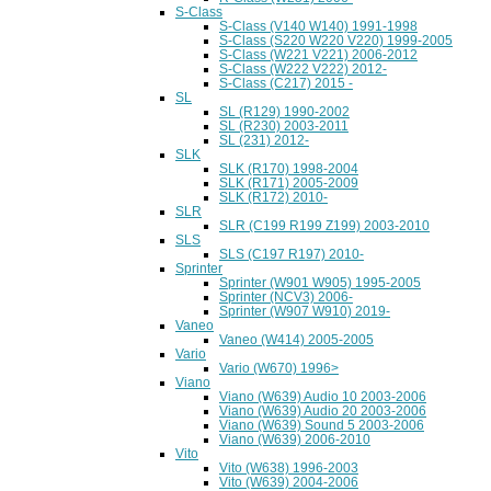
S-Class
S-Class (V140 W140) 1991-1998
S-Class (S220 W220 V220) 1999-2005
S-Class (W221 V221) 2006-2012
S-Class (W222 V222) 2012-
S-Class (C217) 2015 -
SL
SL (R129) 1990-2002
SL (R230) 2003-2011
SL (231) 2012-
SLK
SLK (R170) 1998-2004
SLK (R171) 2005-2009
SLK (R172) 2010-
SLR
SLR (C199 R199 Z199) 2003-2010
SLS
SLS (C197 R197) 2010-
Sprinter
Sprinter (W901 W905) 1995-2005
Sprinter (NCV3) 2006-
Sprinter (W907 W910) 2019-
Vaneo
Vaneo (W414) 2005-2005
Vario
Vario (W670) 1996>
Viano
Viano (W639) Audio 10 2003-2006
Viano (W639) Audio 20 2003-2006
Viano (W639) Sound 5 2003-2006
Viano (W639) 2006-2010
Vito
Vito (W638) 1996-2003
Vito (W639) 2004-2006