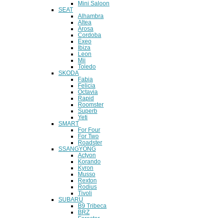
Mini Saloon
SEAT
Alhambra
Altea
Arosa
Cordoba
Exeo
Ibiza
Leon
Mii
Toledo
SKODA
Fabia
Felicia
Octavia
Rapid
Roomster
Superb
Yeti
SMART
For Four
For Two
Roadster
SSANGYONG
Actyon
Korando
Kyron
Musso
Rexton
Rodius
Tivoli
SUBARU
B9 Tribeca
BRZ