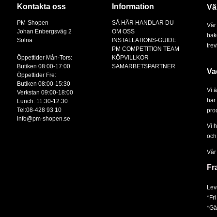
Kontakta oss
Information
Vä
PM-Shopen
SÅ HÄR HANDLAR DU
Vår
Johan Enbergsväg 2
OM OSS
bak
Solna
INSTALLATIONS-GUIDE
tre
PM COMPETITION TEAM
Öppettider Mån-Tors:
KÖPVILLKOR
Butiken 08:00-17:00
SAMARBETSPARTNER
Va
Öppettider Fre:
Butiken 08:00-15:30
Vi 
Verkstan 09:00-18:00
har 
Lunch: 11:30-12:30
Tel:08-428 93 10
prod
info@pm-shopen.se
Vi 
och
Vår
Fr
Lev
*Fri
*Gäl