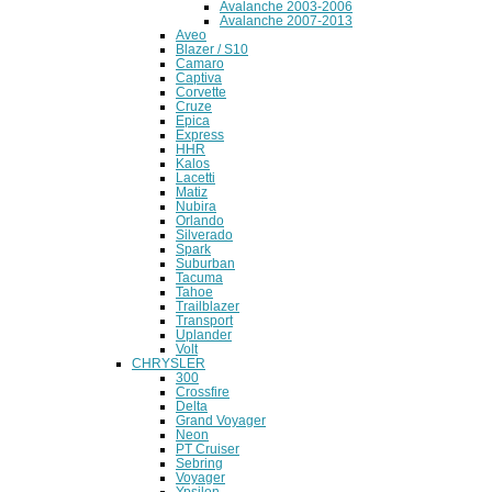
Avalanche 2003-2006
Avalanche 2007-2013
Aveo
Blazer / S10
Camaro
Captiva
Corvette
Cruze
Epica
Express
HHR
Kalos
Lacetti
Matiz
Nubira
Orlando
Silverado
Spark
Suburban
Tacuma
Tahoe
Trailblazer
Transport
Uplander
Volt
CHRYSLER
300
Crossfire
Delta
Grand Voyager
Neon
PT Cruiser
Sebring
Voyager
Ypsilon