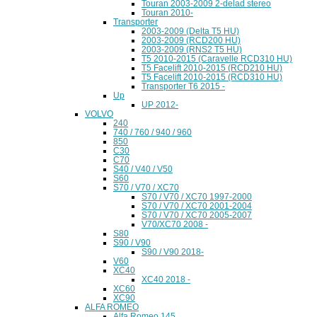
Touran 2003-2009 2-delad stereo
Touran 2010-
Transporter
2003-2009 (Delta T5 HU)
2003-2009 (RCD200 HU)
2003-2009 (RNS2 T5 HU)
T5 2010-2015 (Caravelle RCD310 HU)
T5 Facelift 2010-2015 (RCD210 HU)
T5 Facelift 2010-2015 (RCD310 HU)
Transporter T6 2015 -
Up
UP 2012-
VOLVO
240
740 / 760 / 940 / 960
850
C30
C70
S40 / V40 / V50
S60
S70 / V70 / XC70
S70 / V70 / XC70 1997-2000
S70 / V70 / XC70 2001-2004
S70 / V70 / XC70 2005-2007
V70/XC70 2008 -
S80
S90 / V90
S90 / V90 2018-
V60
XC40
XC40 2018 -
XC60
XC90
ALFA ROMEO
Alfa Romeo 145