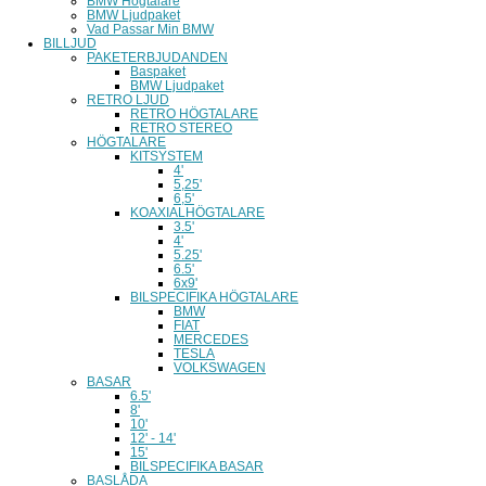
BMW Högtalare
BMW Ljudpaket
Vad Passar Min BMW
BILLJUD
PAKETERBJUDANDEN
Baspaket
BMW Ljudpaket
RETRO LJUD
RETRO HÖGTALARE
RETRO STEREO
HÖGTALARE
KITSYSTEM
4'
5,25'
6,5'
KOAXIALHÖGTALARE
3.5'
4'
5.25'
6.5'
6x9'
BILSPECIFIKA HÖGTALARE
BMW
FIAT
MERCEDES
TESLA
VOLKSWAGEN
BASAR
6.5'
8'
10'
12' - 14'
15'
BILSPECIFIKA BASAR
BASLÅDA