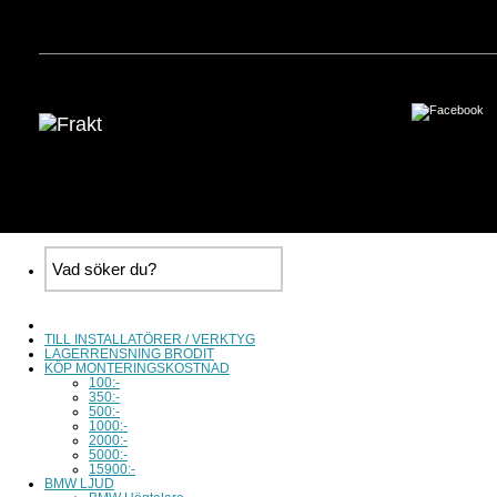
TILL INSTALLATÖRER / VERKTYG
LAGERRENSNING BRODIT
KÖP MONTERINGSKOSTNAD
100:-
350:-
500:-
1000:-
2000:-
5000:-
15900:-
BMW LJUD