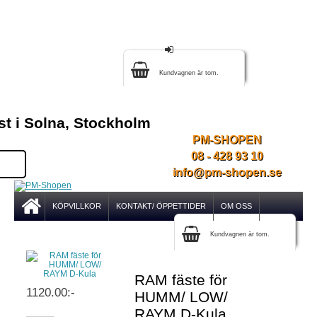
Kundvagnen är tom.
st i Solna, Stockholm
PM-SHOPEN
08 - 428 93 10
info@pm-shopen.se
KÖPVILLKOR
KONTAKT/ ÖPPETTIDER
OM OSS
Kundvagnen är tom.
RAM fäste för
1120.00:-
HUMM/ LOW/
RAYM D-Kula