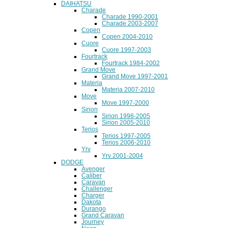
DAIHATSU
Charade
Charade 1990-2001
Charade 2003-2007
Copen
Copen 2004-2010
Cuore
Cuore 1997-2003
Fourtrack
Fourtrack 1984-2002
Grand Move
Grand Move 1997-2001
Materia
Materia 2007-2010
Move
Move 1997-2000
Sirion
Sirion 1998-2005
Sirion 2005-2010
Terios
Terios 1997-2005
Terios 2006-2010
Yrv
Yrv 2001-2004
DODGE
Avenger
Caliber
Caravan
Challenger
Charger
Dakota
Durango
Grand Caravan
Journey