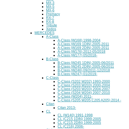
MX-3
MX-5
MX-6
Premacy
RX-7
RX-8
Tribute
Xedos
MERCEDES
A-Class
A-Class (W168) 1998-2004
A-Class (W169 1DIN) 2005-2011
A-Class (W169 2DIN) 2005-2011
A-Class (W176) 2012-05/2018
A-Class (W177) 05/2018-
B-Class
B-Class (W245 1DIN) 2005-06/2011
B-Class (W245 2DIN) 2005-06/2011
B-Class (W246) 09/2011-12/2018
B-Class (W247) 01/2019-
C-Class
C-Class (S202 W202) 1993-2000
C-Class (S203 W203) 2000-2004
C-Class (S203 W203) 2004-2007
C-Class (S204 W204) 2007-2010
C-Class (W204) 2011-
C-Class (S205 W205 C205 A205) 2014 -
Citan
Citan 2013-
CL
CL (W140) 1991-1998
CL (C215 1DIN) 1999-2005
CL (C215 2DIN) 1999-2005
CL (C216) 2006-