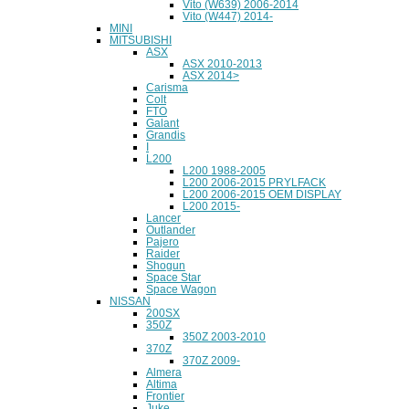
Vito (W639) 2006-2014
Vito (W447) 2014-
MINI
MITSUBISHI
ASX
ASX 2010-2013
ASX 2014>
Carisma
Colt
FTO
Galant
Grandis
I
L200
L200 1988-2005
L200 2006-2015 PRYLFACK
L200 2006-2015 OEM DISPLAY
L200 2015-
Lancer
Outlander
Pajero
Raider
Shogun
Space Star
Space Wagon
NISSAN
200SX
350Z
350Z 2003-2010
370Z
370Z 2009-
Almera
Altima
Frontier
Juke