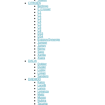
CITROEN
Berlingo
C-Crosser
C1
C2
C3
C4
C5
C6
C8
DS3
DS4
Evasion/Synergie
Jumper
Jumpy
Nemo
Saxo
Xantia
Xsara
DACIA
Dokker
Duster
Lodgy
Logan
Sandero
DAEWOO
Kalos
Lacetti
Lanos
Leganza
Matiz
Musso
Nubira
Tacuma