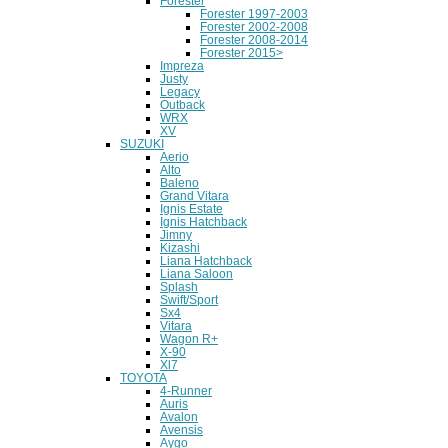
Forester
Forester 1997-2003
Forester 2002-2008
Forester 2008-2014
Forester 2015>
Impreza
Justy
Legacy
Outback
WRX
XV
SUZUKI
Aerio
Alto
Baleno
Grand Vitara
Ignis Estate
Ignis Hatchback
Jimny
Kizashi
Liana Hatchback
Liana Saloon
Splash
Swift/Sport
Sx4
Vitara
Wagon R+
X-90
Xl7
TOYOTA
4-Runner
Auris
Avalon
Avensis
Aygo