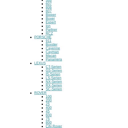
607
806
807
Bipper
Boxer
Expert
Ion
Partner
RCZ
PORSCHE
911
Boxster
Cayenne
Cayman
Macan
Panamera
LEXUS
CT-Serien
GS-Serien
IS-Serien
LS-Serien
NX-Serien
RX-Serien
SC-Serien
ROVER
100
200
25
400
45
600
75
800
City Rover