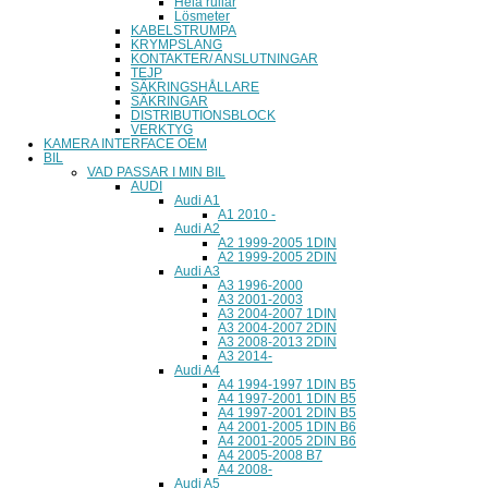
Hela rullar
Lösmeter
KABELSTRUMPA
KRYMPSLANG
KONTAKTER/ ANSLUTNINGAR
TEJP
SÄKRINGSHÅLLARE
SÄKRINGAR
DISTRIBUTIONSBLOCK
VERKTYG
KAMERA INTERFACE OEM
BIL
VAD PASSAR I MIN BIL
AUDI
Audi A1
A1 2010 -
Audi A2
A2 1999-2005 1DIN
A2 1999-2005 2DIN
Audi A3
A3 1996-2000
A3 2001-2003
A3 2004-2007 1DIN
A3 2004-2007 2DIN
A3 2008-2013 2DIN
A3 2014-
Audi A4
A4 1994-1997 1DIN B5
A4 1997-2001 1DIN B5
A4 1997-2001 2DIN B5
A4 2001-2005 1DIN B6
A4 2001-2005 2DIN B6
A4 2005-2008 B7
A4 2008-
Audi A5