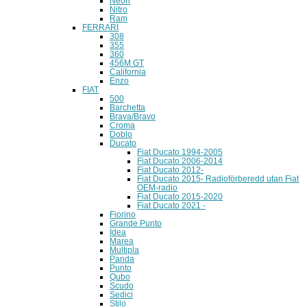
Neon
Nitro
Ram
FERRARI
308
355
360
456M GT
California
Enzo
FIAT
500
Barchetta
Brava/Bravo
Croma
Doblo
Ducato
Fiat Ducato 1994-2005
Fiat Ducato 2006-2014
Fiat Ducato 2012-
Fiat Ducato 2015- Radioförberedd utan Fiat
OEM-radio
Fiat Ducato 2015-2020
Fiat Ducato 2021 -
Fiorino
Grande Punto
Idea
Marea
Multipla
Panda
Punto
Qubo
Scudo
Sedici
Stilo