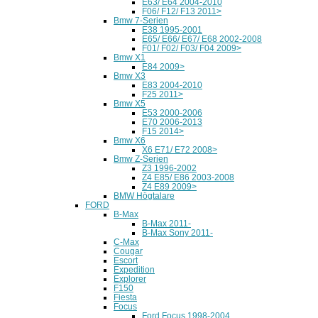
E63/ E64 2004-2010
F06/ F12/ F13 2011>
Bmw 7-Serien
E38 1995-2001
E65/ E66/ E67/ E68 2002-2008
F01/ F02/ F03/ F04 2009>
Bmw X1
E84 2009>
Bmw X3
E83 2004-2010
F25 2011>
Bmw X5
E53 2000-2006
E70 2006-2013
F15 2014>
Bmw X6
X6 E71/ E72 2008>
Bmw Z-Serien
Z3 1996-2002
Z4 E85/ E86 2003-2008
Z4 E89 2009>
BMW Högtalare
FORD
B-Max
B-Max 2011-
B-Max Sony 2011-
C-Max
Cougar
Escort
Expedition
Explorer
F150
Fiesta
Focus
Ford Focus 1998-2004