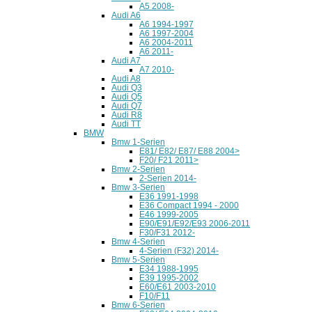
A5 2008-
Audi A6
A6 1994-1997
A6 1997-2004
A6 2004-2011
A6 2011-
Audi A7
A7 2010-
Audi A8
Audi Q3
Audi Q5
Audi Q7
Audi R8
Audi TT
BMW
Bmw 1-Serien
E81/ E82/ E87/ E88 2004>
F20/ F21 2011>
Bmw 2-Serien
2-Serien 2014-
Bmw 3-Serien
E36 1991-1998
E36 Compact 1994 - 2000
E46 1999-2005
E90/E91/E92/E93 2006-2011
F30/F31 2012-
Bmw 4-Serien
4-Serien (F32) 2014-
Bmw 5-Serien
E34 1988-1995
E39 1995-2002
E60/E61 2003-2010
F10/F11
Bmw 6-Serien