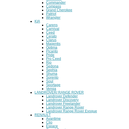
Commander
Compass
Grand Cherokee
Patriot
Wrangler
KIA
Carens
Carnival
Ceed
Cerato
Clarus
Magentis
Optima
Picanto
Pride
Pro Ceed
Rio
Sedona
Sephia
Shuma
Sorento
Soul
Sportage
Venga
LANDROVER/ RANGE ROVER
Landrover Defender
Landrover Discovery
Landrover Freelander
Landrover Range Rover
Landrover Range Rover Evoque
RENAULT
Avantime
Clio
Espace