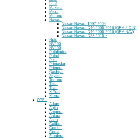
Leaf
Maxima
Micra
Murano
Navara
Nissan Navara 1997-2004
Nissan Navara D40 2005-2016 (OEM 2-DIN)
Nissan Navara D40 2005-2016 (OEM NAV)
Nissan Navara D23 2015 >
Note
NV200
NV400
Pathfinder
Patrol
Pixo
Primastar
Primera
Qashqai
Skyline
Terrano
Tiida
Titan
X-Trail
Xterra
OPEL
Adam
Agila
Ampera
Antara
Astra
Calibra
Combo
Corsa
Frontera