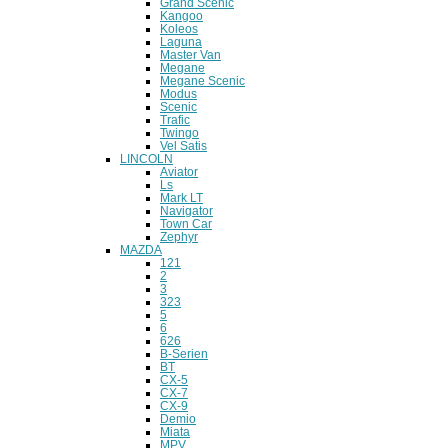
Grand Scenic
Kangoo
Koleos
Laguna
Master Van
Megane
Megane Scenic
Modus
Scenic
Trafic
Twingo
Vel Satis
LINCOLN
Aviator
Ls
Mark LT
Navigator
Town Car
Zephyr
MAZDA
121
2
3
323
5
6
626
B-Serien
BT
CX-5
CX-7
CX-9
Demio
Miata
MPV