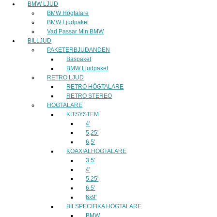
BMW LJUD
BMW Högtalare
BMW Ljudpaket
Vad Passar Min BMW
BILLJUD
PAKETERBJUDANDEN
Baspaket
BMW Ljudpaket
RETRO LJUD
RETRO HÖGTALARE
RETRO STEREO
HÖGTALARE
KITSYSTEM
4'
5,25'
6,5'
KOAXIALHÖGTALARE
3.5'
4'
5.25'
6.5'
6x9'
BILSPECIFIKA HÖGTALARE
BMW