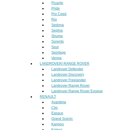
Picanto
Pride
Pro Ceed
Rio
Sedona
Sephia
Shuma
Sorento
Soul
Sportage
Venga
LANDROVER/ RANGE ROVER
Landrover Defender
Landrover Discovery
Landrover Freelander
Landrover Range Rover
Landrover Range Rover Evoque
RENAULT
Avantime
Clio
Espace
Grand Scenic
Kangoo
Koleos