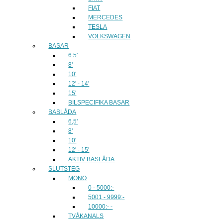
FIAT
MERCEDES
TESLA
VOLKSWAGEN
BASAR
6.5'
8'
10'
12' - 14'
15'
BILSPECIFIKA BASAR
BASLÅDA
6,5'
8'
10'
12' - 15'
AKTIV BASLÅDA
SLUTSTEG
MONO
0 - 5000:-
5001 - 9999:-
10000:- -
TVÅKANALS