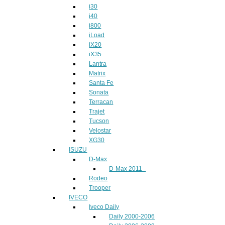
i30
i40
i800
iLoad
iX20
iX35
Lantra
Matrix
Santa Fe
Sonata
Terracan
Trajet
Tucson
Velostar
XG30
ISUZU
D-Max
D-Max 2011 -
Rodeo
Trooper
IVECO
Iveco Daily
Daily 2000-2006