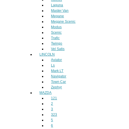
Laguna
Master Van
Megane
Megane Scenic
Modus
Scenic
Trafic
Twingo
Vel Satis
LINCOLN
Aviator
Ls
Mark LT
Navigator
Town Car
Zephyr
MAZDA
121
2
3
323
5
6