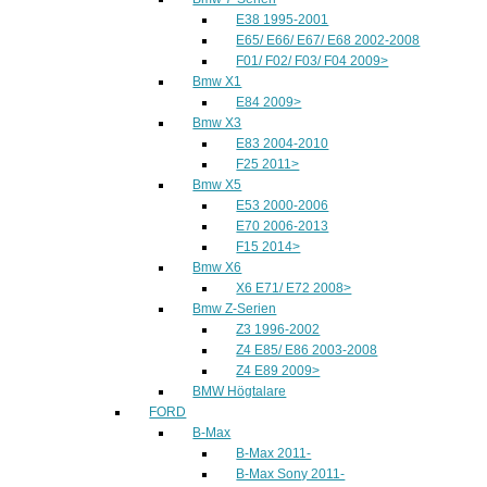
E38 1995-2001
E65/ E66/ E67/ E68 2002-2008
F01/ F02/ F03/ F04 2009>
Bmw X1
E84 2009>
Bmw X3
E83 2004-2010
F25 2011>
Bmw X5
E53 2000-2006
E70 2006-2013
F15 2014>
Bmw X6
X6 E71/ E72 2008>
Bmw Z-Serien
Z3 1996-2002
Z4 E85/ E86 2003-2008
Z4 E89 2009>
BMW Högtalare
FORD
B-Max
B-Max 2011-
B-Max Sony 2011-