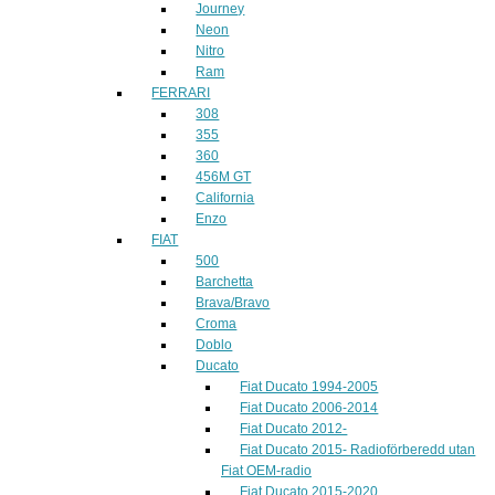
Journey
Neon
Nitro
Ram
FERRARI
308
355
360
456M GT
California
Enzo
FIAT
500
Barchetta
Brava/Bravo
Croma
Doblo
Ducato
Fiat Ducato 1994-2005
Fiat Ducato 2006-2014
Fiat Ducato 2012-
Fiat Ducato 2015- Radioförberedd utan
Fiat OEM-radio
Fiat Ducato 2015-2020