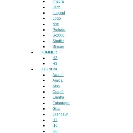
Integra
Jazz
Legend
Logo
Nsx
Prelude
S-2000
Shuttle
Stream
HUMMER
H2
H3
HYUNDAI
Accent
Amica
Atos
Coupé
Elantra
Entourage
Getz
Grandeur
H1
i10
i20