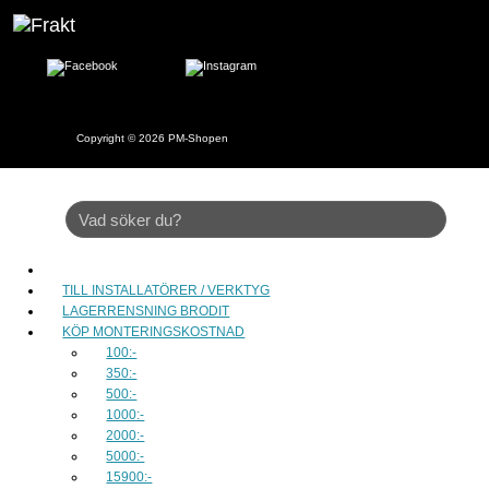
Copyright © 2026
PM-Shopen
TILL INSTALLATÖRER / VERKTYG
LAGERRENSNING BRODIT
KÖP MONTERINGSKOSTNAD
100:-
350:-
500:-
1000:-
2000:-
5000:-
15900:-