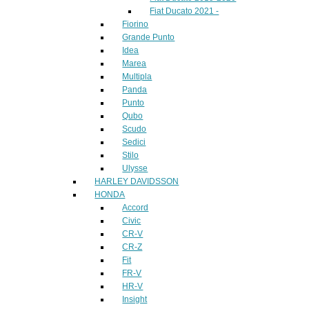
Fiat Ducato 2021 -
Fiorino
Grande Punto
Idea
Marea
Multipla
Panda
Punto
Qubo
Scudo
Sedici
Stilo
Ulysse
HARLEY DAVIDSSON
HONDA
Accord
Civic
CR-V
CR-Z
Fit
FR-V
HR-V
Insight