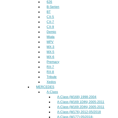
626
B-Serien
BT
CX-5
CX-7
CX-9
Demio
Miata
MPV
MX-3
MX-5
MX-6
Premacy
RX-7
RX-8
Tribute
Xedos
MERCEDES
A-Class
A-Class (W168) 1998-2004
A-Class (W169 1DIN) 2005-2011
A-Class (W169 2DIN) 2005-2011
A-Class (W176) 2012-05/2018
A-Class (W177) 05/2018-