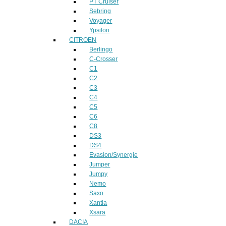
PT Cruiser
Sebring
Voyager
Ypsilon
CITROEN
Berlingo
C-Crosser
C1
C2
C3
C4
C5
C6
C8
DS3
DS4
Evasion/Synergie
Jumper
Jumpy
Nemo
Saxo
Xantia
Xsara
DACIA