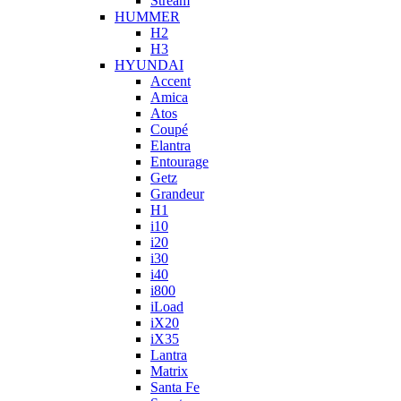
Stream
HUMMER
H2
H3
HYUNDAI
Accent
Amica
Atos
Coupé
Elantra
Entourage
Getz
Grandeur
H1
i10
i20
i30
i40
i800
iLoad
iX20
iX35
Lantra
Matrix
Santa Fe