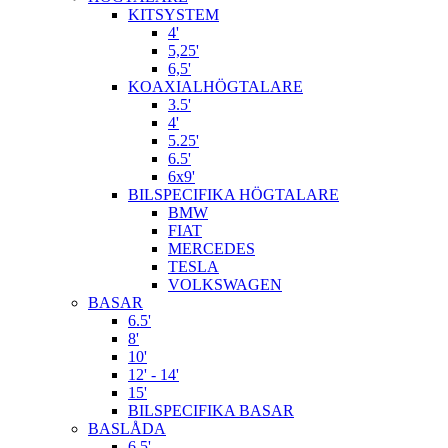
KITSYSTEM
4'
5,25'
6,5'
KOAXIALHÖGTALARE
3.5'
4'
5.25'
6.5'
6x9'
BILSPECIFIKA HÖGTALARE
BMW
FIAT
MERCEDES
TESLA
VOLKSWAGEN
BASAR
6.5'
8'
10'
12' - 14'
15'
BILSPECIFIKA BASAR
BASLÅDA
6,5'