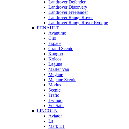
Landrover Defender
Landrover Discovery
Landrover Freelander
Landrover Range Rover
Landrover Range Rover Evoque
RENAULT
Avantime
Clio
Espace
Grand Scenic
Kangoo
Koleos
Laguna
Master Van
Megane
Megane Scenic
Modus
Scenic
Trafic
Twingo
Vel Satis
LINCOLN
Aviator
Ls
Mark LT