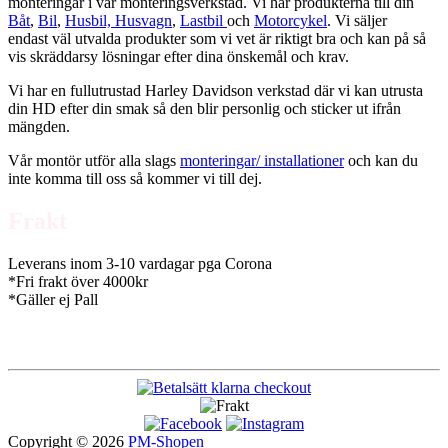
monteringar i vår monteringsverkstad. Vi har produkterna till din
Båt
,
Bil
,
Husbil, Husvagn
,
Lastbil
och
Motorcykel
. Vi säljer
endast väl utvalda produkter som vi vet är riktigt bra och kan på så
vis skräddarsy lösningar efter dina önskemål och krav.
Vi har en fullutrustad Harley Davidson verkstad där vi kan utrusta
din HD efter din smak så den blir personlig och sticker ut ifrån
mängden.
Vår montör utför alla slags
monteringar/ installationer
och kan du
inte komma till oss så kommer vi till dej.
Frakt
Leverans inom 3-10 vardagar pga Corona
*Fri frakt över 4000kr
*Gäller ej Pall
Copyright © 2026
PM-Shopen