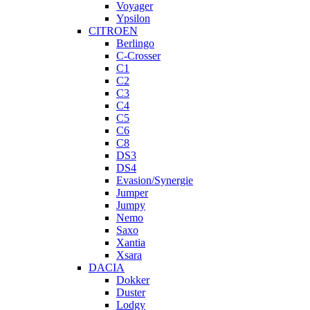
Voyager
Ypsilon
CITROEN
Berlingo
C-Crosser
C1
C2
C3
C4
C5
C6
C8
DS3
DS4
Evasion/Synergie
Jumper
Jumpy
Nemo
Saxo
Xantia
Xsara
DACIA
Dokker
Duster
Lodgy