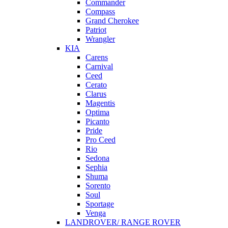
Commander
Compass
Grand Cherokee
Patriot
Wrangler
KIA
Carens
Carnival
Ceed
Cerato
Clarus
Magentis
Optima
Picanto
Pride
Pro Ceed
Rio
Sedona
Sephia
Shuma
Sorento
Soul
Sportage
Venga
LANDROVER/ RANGE ROVER