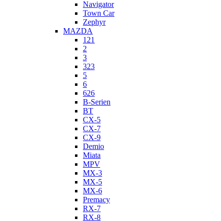
Navigator
Town Car
Zephyr
MAZDA
121
2
3
323
5
6
626
B-Serien
BT
CX-5
CX-7
CX-9
Demio
Miata
MPV
MX-3
MX-5
MX-6
Premacy
RX-7
RX-8