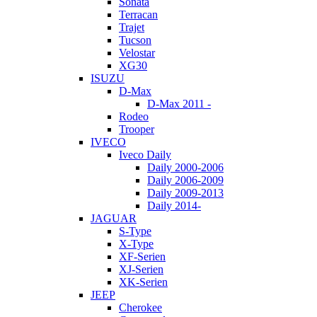
Sonata
Terracan
Trajet
Tucson
Velostar
XG30
ISUZU
D-Max
D-Max 2011 -
Rodeo
Trooper
IVECO
Iveco Daily
Daily 2000-2006
Daily 2006-2009
Daily 2009-2013
Daily 2014-
JAGUAR
S-Type
X-Type
XF-Serien
XJ-Serien
XK-Serien
JEEP
Cherokee