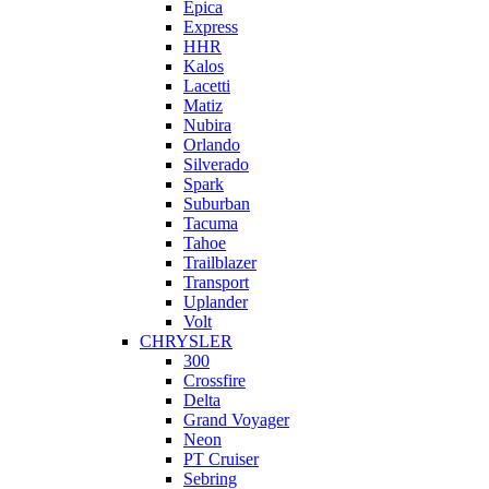
Epica
Express
HHR
Kalos
Lacetti
Matiz
Nubira
Orlando
Silverado
Spark
Suburban
Tacuma
Tahoe
Trailblazer
Transport
Uplander
Volt
CHRYSLER
300
Crossfire
Delta
Grand Voyager
Neon
PT Cruiser
Sebring