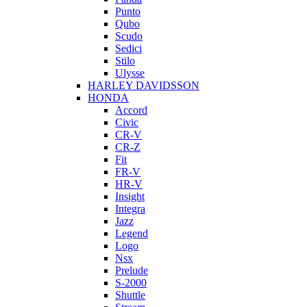
Punto
Qubo
Scudo
Sedici
Stilo
Ulysse
HARLEY DAVIDSSON
HONDA
Accord
Civic
CR-V
CR-Z
Fit
FR-V
HR-V
Insight
Integra
Jazz
Legend
Logo
Nsx
Prelude
S-2000
Shuttle