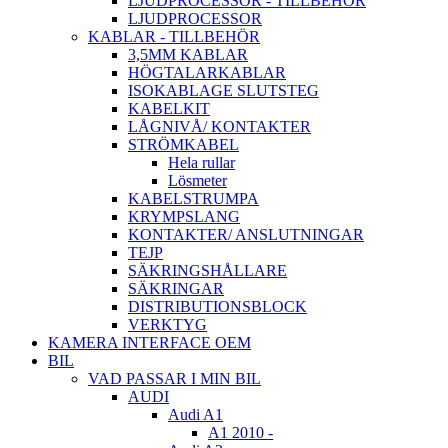
LJUDPROCESSOR - TILLBEHÖR
LJUDPROCESSOR
KABLAR - TILLBEHÖR
3,5MM KABLAR
HÖGTALARKABLAR
ISOKABLAGE SLUTSTEG
KABELKIT
LÅGNIVÅ/ KONTAKTER
STRÖMKABEL
Hela rullar
Lösmeter
KABELSTRUMPA
KRYMPSLANG
KONTAKTER/ ANSLUTNINGAR
TEJP
SÄKRINGSHÅLLARE
SÄKRINGAR
DISTRIBUTIONSBLOCK
VERKTYG
KAMERA INTERFACE OEM
BIL
VAD PASSAR I MIN BIL
AUDI
Audi A1
A1 2010 -