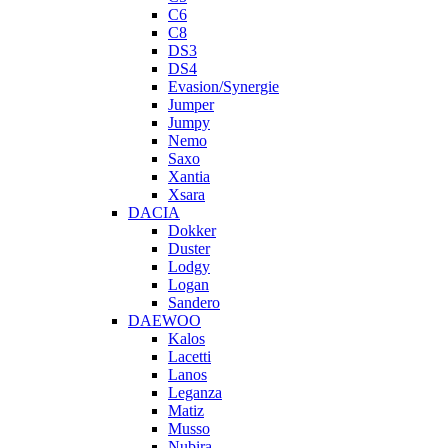
C6
C8
DS3
DS4
Evasion/Synergie
Jumper
Jumpy
Nemo
Saxo
Xantia
Xsara
DACIA
Dokker
Duster
Lodgy
Logan
Sandero
DAEWOO
Kalos
Lacetti
Lanos
Leganza
Matiz
Musso
Nubira