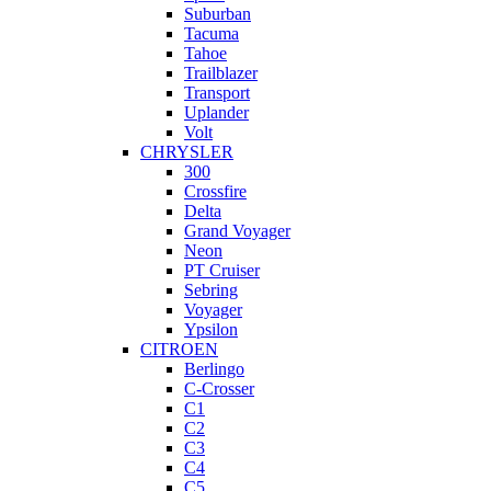
Suburban
Tacuma
Tahoe
Trailblazer
Transport
Uplander
Volt
CHRYSLER
300
Crossfire
Delta
Grand Voyager
Neon
PT Cruiser
Sebring
Voyager
Ypsilon
CITROEN
Berlingo
C-Crosser
C1
C2
C3
C4
C5