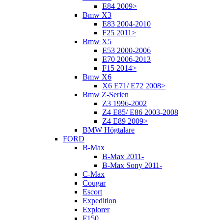
E84 2009>
Bmw X3
E83 2004-2010
F25 2011>
Bmw X5
E53 2000-2006
E70 2006-2013
F15 2014>
Bmw X6
X6 E71/ E72 2008>
Bmw Z-Serien
Z3 1996-2002
Z4 E85/ E86 2003-2008
Z4 E89 2009>
BMW Högtalare
FORD
B-Max
B-Max 2011-
B-Max Sony 2011-
C-Max
Cougar
Escort
Expedition
Explorer
F150