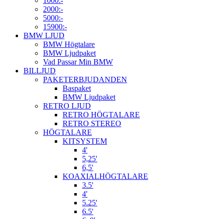
1000:-
2000:-
5000:-
15900:-
BMW LJUD
BMW Högtalare
BMW Ljudpaket
Vad Passar Min BMW
BILLJUD
PAKETERBJUDANDEN
Baspaket
BMW Ljudpaket
RETRO LJUD
RETRO HÖGTALARE
RETRO STEREO
HÖGTALARE
KITSYSTEM
4'
5,25'
6,5'
KOAXIALHÖGTALARE
3.5'
4'
5.25'
6.5'