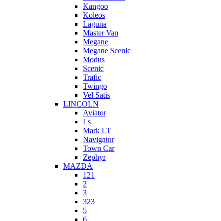
Kangoo
Koleos
Laguna
Master Van
Megane
Megane Scenic
Modus
Scenic
Trafic
Twingo
Vel Satis
LINCOLN
Aviator
Ls
Mark LT
Navigator
Town Car
Zephyr
MAZDA
121
2
3
323
5
6