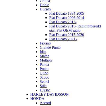
Croma
Doblo
Ducato
Fiat Ducato 1994-2005
Fiat Ducato 2006-2014
Fiat Ducato 2012-
Fiat Ducato 2015- Radioförberedd
utan Fiat OEM-radio
Fiat Ducato 2015-2020
Fiat Ducato 2021 -
Fiorino
Grande Punto
Idea
Marea
Multipla
Panda
Punto
Qubo
Scudo
Sedici
Stilo
Ulysse
HARLEY DAVIDSSON
HONDA
Accord