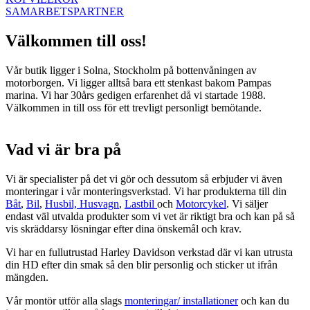
SAMARBETSPARTNER
Välkommen till oss!
Vår butik ligger i Solna, Stockholm på bottenvåningen av
motorborgen. Vi ligger alltså bara ett stenkast bakom Pampas
marina. Vi har 30års gedigen erfarenhet då vi startade 1988.
Välkommen in till oss för ett trevligt personligt bemötande.
Vad vi är bra på
Vi är specialister på det vi gör och dessutom så erbjuder vi även
monteringar i vår monteringsverkstad. Vi har produkterna till din
Båt
,
Bil
,
Husbil, Husvagn
,
Lastbil
och
Motorcykel
. Vi säljer
endast väl utvalda produkter som vi vet är riktigt bra och kan på så
vis skräddarsy lösningar efter dina önskemål och krav.
Vi har en fullutrustad Harley Davidson verkstad där vi kan utrusta
din HD efter din smak så den blir personlig och sticker ut ifrån
mängden.
Vår montör utför alla slags
monteringar/ installationer
och kan du