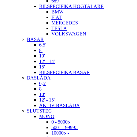
6x9'
BILSPECIFIKA HÖGTALARE
BMW
FIAT
MERCEDES
TESLA
VOLKSWAGEN
BASAR
6.5'
8'
10'
12' - 14'
15'
BILSPECIFIKA BASAR
BASLÅDA
6,5'
8'
10'
12' - 15'
AKTIV BASLÅDA
SLUTSTEG
MONO
0 - 5000:-
5001 - 9999:-
10000:- -