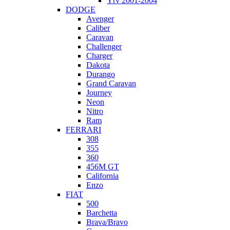
Yrv 2001-2004
DODGE
Avenger
Caliber
Caravan
Challenger
Charger
Dakota
Durango
Grand Caravan
Journey
Neon
Nitro
Ram
FERRARI
308
355
360
456M GT
California
Enzo
FIAT
500
Barchetta
Brava/Bravo