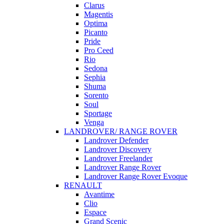
Clarus
Magentis
Optima
Picanto
Pride
Pro Ceed
Rio
Sedona
Sephia
Shuma
Sorento
Soul
Sportage
Venga
LANDROVER/ RANGE ROVER
Landrover Defender
Landrover Discovery
Landrover Freelander
Landrover Range Rover
Landrover Range Rover Evoque
RENAULT
Avantime
Clio
Espace
Grand Scenic