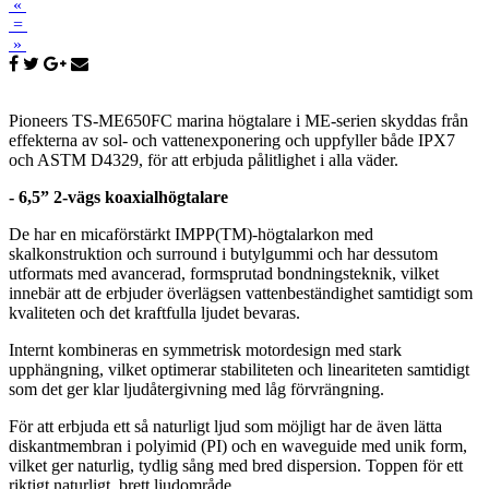
«
=
»
Pioneers TS-ME650FC marina högtalare i ME-serien skyddas från
effekterna av sol- och vattenexponering och uppfyller både IPX7
och ASTM D4329, för att erbjuda pålitlighet i alla väder.
- 6,5” 2-vägs koaxialhögtalare
De har en micaförstärkt IMPP(TM)-högtalarkon med
skalkonstruktion och surround i butylgummi och har dessutom
utformats med avancerad, formsprutad bondningsteknik, vilket
innebär att de erbjuder överlägsen vattenbeständighet samtidigt som
kvaliteten och det kraftfulla ljudet bevaras.
Internt kombineras en symmetrisk motordesign med stark
upphängning, vilket optimerar stabiliteten och lineariteten samtidigt
som det ger klar ljudåtergivning med låg förvrängning.
För att erbjuda ett så naturligt ljud som möjligt har de även lätta
diskantmembran i polyimid (PI) och en waveguide med unik form,
vilket ger naturlig, tydlig sång med bred dispersion. Toppen för ett
riktigt naturligt, brett ljudområde.