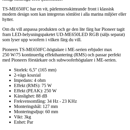
TS-ME650FC har en vit, pärlemorsskimrande front i klassisk
modern design som kan integreras sömlöst i alla marina miljöer eller
hytter.
Om du vill anpassa produkten och ge den lite färg har Pioneer tagit
fram LED-belysningspaketet UD-ME650LED RGB (säljs separat)
som lyser upp woofern i vilken färg du vill.
Pioneers TS-ME650FC-högtalare i ME-serien erbjuder max
250 W/75 kontinuerlig effekthantering (RMS) och passar perfekt
med Pioneers förstärkare och subwooferhögtalare i ME-serien.
Storlek: 6,5" (165 mm)
2-vägs koaxial
Impedans: 4 ohm
Effekt (RMS): 75 W
Effekt (PEAK): 250 W
Känslighet: 88 dB
Frekvensomfång: 34 Hz - 23 KHz
Monteringshål: 127 mm
Monteringsdjup: 60 mm
Vikt: 3kg
Enhet: Par