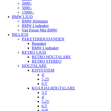
2000:-
5000:-
15900:-
BMW LJUD
BMW Högtalare
BMW Ljudpaket
Vad Passar Min BMW
BILLJUD
PAKETERBJUDANDEN
Baspaket
BMW Ljudpaket
RETRO LJUD
RETRO HÖGTALARE
RETRO STEREO
HÖGTALARE
KITSYSTEM
4'
5,25'
6,5'
KOAXIALHÖGTALARE
3.5'
4'
5.25'
6.5'
6x9'