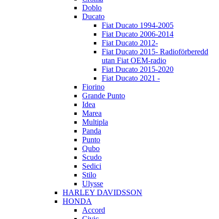
Doblo
Ducato
Fiat Ducato 1994-2005
Fiat Ducato 2006-2014
Fiat Ducato 2012-
Fiat Ducato 2015- Radioförberedd
utan Fiat OEM-radio
Fiat Ducato 2015-2020
Fiat Ducato 2021 -
Fiorino
Grande Punto
Idea
Marea
Multipla
Panda
Punto
Qubo
Scudo
Sedici
Stilo
Ulysse
HARLEY DAVIDSSON
HONDA
Accord
Civic