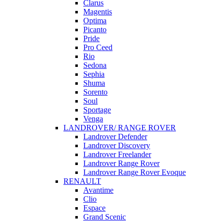
Clarus
Magentis
Optima
Picanto
Pride
Pro Ceed
Rio
Sedona
Sephia
Shuma
Sorento
Soul
Sportage
Venga
LANDROVER/ RANGE ROVER
Landrover Defender
Landrover Discovery
Landrover Freelander
Landrover Range Rover
Landrover Range Rover Evoque
RENAULT
Avantime
Clio
Espace
Grand Scenic