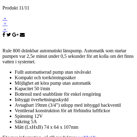
Produkt 11/11
«
=
»
Rule 800 dränkbar automatiskt länspump. Automatik som startar
pumpen var 2,5e minut under 0,5 sekunder för att kolla om det finns
vatten i systemet.
Fullt automatiserad pump utan nivåvakt
Kompakt och torrkörningssäker
Möjlighet att köra pump utan automatik
Kapacitet 50 l/min
Bottensil med snabbfäste för enkel rengöring
Inbyggt överhettningsskydd
Avtagbart 19mm (3/4”) utlopp med inbyggd backventil
Ventilerad konstruktion för att förhindra luftfickor
Spänning 12V
Säkring 5A
Mått (LxHxB) 74 x 64 x 107mm