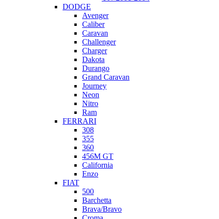
DODGE
Avenger
Caliber
Caravan
Challenger
Charger
Dakota
Durango
Grand Caravan
Journey
Neon
Nitro
Ram
FERRARI
308
355
360
456M GT
California
Enzo
FIAT
500
Barchetta
Brava/Bravo
Croma