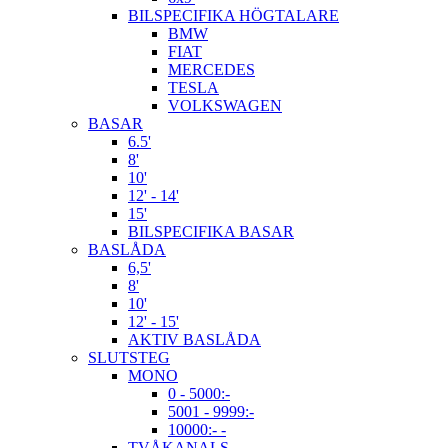
BILSPECIFIKA HÖGTALARE
BMW
FIAT
MERCEDES
TESLA
VOLKSWAGEN
BASAR
6.5'
8'
10'
12' - 14'
15'
BILSPECIFIKA BASAR
BASLÅDA
6,5'
8'
10'
12' - 15'
AKTIV BASLÅDA
SLUTSTEG
MONO
0 - 5000:-
5001 - 9999:-
10000:- -
TVÅKANALS