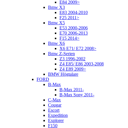
E84 2009>
Bmw X3
E83 2004-2010
F25 2011>
Bmw X5
E53 2000-2006
E70 2006-2013
F15 2014>
Bmw X6
X6 E71/ E72 2008>
Bmw Z-Serien
Z3 1996-2002
Z4 E85/ E86 2003-2008
Z4 E89 2009>
BMW Högtalare
FORD
B-Max
B-Max 2011-
B-Max Sony 2011-
C-Max
Cougar
Escort
Expedition
Explorer
F150