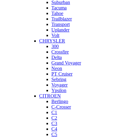
Suburban
Tacuma
Tahoe
Trailblazer
Transport
Uplander
Volt
CHRYSLER
300
Crossfire
Delta
Grand Voyager
Neon
PT Cruiser
Sebring
Voyager
Ypsilon
CITROEN
Berlingo
C-Crosser
C1
C2
C3
C4
C5