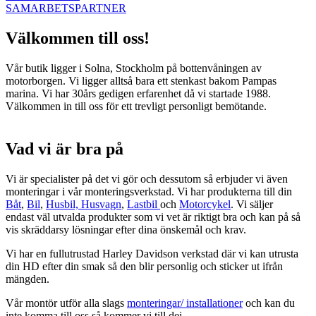
SAMARBETSPARTNER
Välkommen till oss!
Vår butik ligger i Solna, Stockholm på bottenvåningen av
motorborgen. Vi ligger alltså bara ett stenkast bakom Pampas
marina. Vi har 30års gedigen erfarenhet då vi startade 1988.
Välkommen in till oss för ett trevligt personligt bemötande.
Vad vi är bra på
Vi är specialister på det vi gör och dessutom så erbjuder vi även
monteringar i vår monteringsverkstad. Vi har produkterna till din
Båt
,
Bil
,
Husbil, Husvagn
,
Lastbil
och
Motorcykel
. Vi säljer
endast väl utvalda produkter som vi vet är riktigt bra och kan på så
vis skräddarsy lösningar efter dina önskemål och krav.
Vi har en fullutrustad Harley Davidson verkstad där vi kan utrusta
din HD efter din smak så den blir personlig och sticker ut ifrån
mängden.
Vår montör utför alla slags
monteringar/ installationer
och kan du
inte komma till oss så kommer vi till dej.