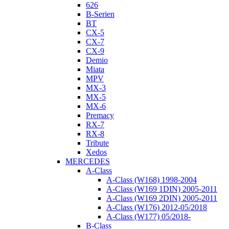
626
B-Serien
BT
CX-5
CX-7
CX-9
Demio
Miata
MPV
MX-3
MX-5
MX-6
Premacy
RX-7
RX-8
Tribute
Xedos
MERCEDES
A-Class
A-Class (W168) 1998-2004
A-Class (W169 1DIN) 2005-2011
A-Class (W169 2DIN) 2005-2011
A-Class (W176) 2012-05/2018
A-Class (W177) 05/2018-
B-Class