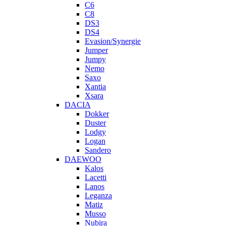
C6
C8
DS3
DS4
Evasion/Synergie
Jumper
Jumpy
Nemo
Saxo
Xantia
Xsara
DACIA
Dokker
Duster
Lodgy
Logan
Sandero
DAEWOO
Kalos
Lacetti
Lanos
Leganza
Matiz
Musso
Nubira