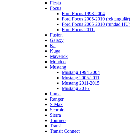
Fiesta
Focus
Ford Focus 1998-2004
Ford Focus 2005-2010 (rektangulär)
Ford Focus 2005-2010 (rundad HU)
Ford Focus 2011-
Fusion
Galaxy
Ka
Kuga
Maverick
Mondeo
Mustang
Mustang 1994-2004
Mustang 2005-2011
Mustang 2011-2015
Mustang 2016-
Puma
Ranger
S-Max
Scorpio
Sierra
Tourneo
Transit
Transit Connect