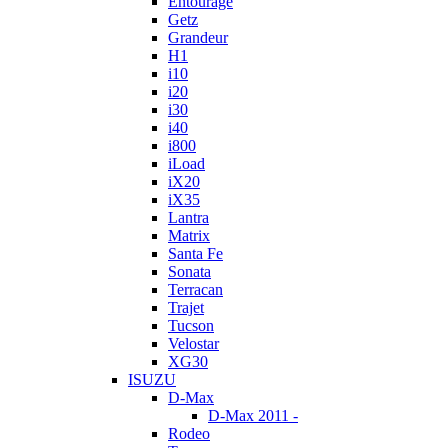
Entourage
Getz
Grandeur
H1
i10
i20
i30
i40
i800
iLoad
iX20
iX35
Lantra
Matrix
Santa Fe
Sonata
Terracan
Trajet
Tucson
Velostar
XG30
ISUZU
D-Max
D-Max 2011 -
Rodeo