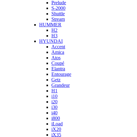
Prelude
S-2000
Shuttle
Stream
HUMMER
H2
H3
HYUNDAI
Accent
Amica
Atos
Coupé
Elantra
Entourage
Getz
Grandeur
H1
i10
i20
i30
i40
i800
iLoad
iX20
iX35