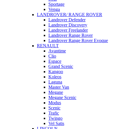
Sportage
Venga
LANDROVER/ RANGE ROVER
Landrover Defender
Landrover Discovery
Landrover Freelander
Landrover Range Rover
Landrover Range Rover Evoque
RENAULT
Avantime
Clio
Espace
Grand Scenic
Kangoo
Koleos
Laguna
Master Van
Megane
Megane Scenic
Modus
Scenic
Trafic
Twingo
Vel Satis
LINCOLN