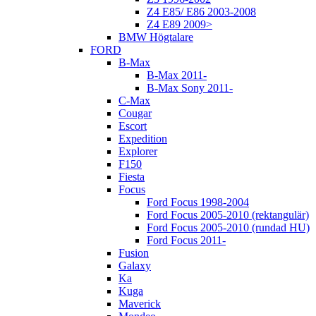
Z4 E85/ E86 2003-2008
Z4 E89 2009>
BMW Högtalare
FORD
B-Max
B-Max 2011-
B-Max Sony 2011-
C-Max
Cougar
Escort
Expedition
Explorer
F150
Fiesta
Focus
Ford Focus 1998-2004
Ford Focus 2005-2010 (rektangulär)
Ford Focus 2005-2010 (rundad HU)
Ford Focus 2011-
Fusion
Galaxy
Ka
Kuga
Maverick