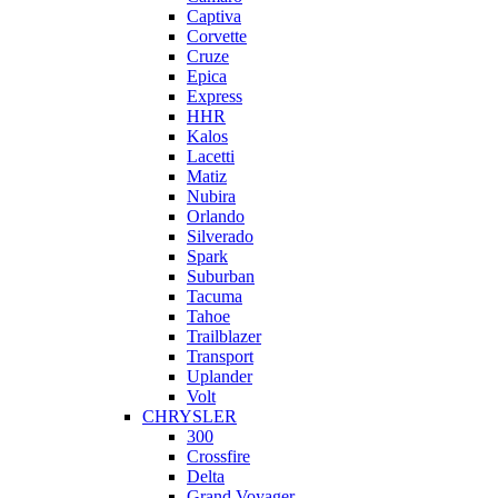
Captiva
Corvette
Cruze
Epica
Express
HHR
Kalos
Lacetti
Matiz
Nubira
Orlando
Silverado
Spark
Suburban
Tacuma
Tahoe
Trailblazer
Transport
Uplander
Volt
CHRYSLER
300
Crossfire
Delta
Grand Voyager