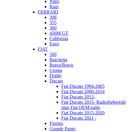
Nitro
Ram
FERRARI
308
355
360
456M GT
California
Enzo
FIAT
500
Barchetta
Brava/Bravo
Croma
Doblo
Ducato
Fiat Ducato 1994-2005
Fiat Ducato 2006-2014
Fiat Ducato 2012-
Fiat Ducato 2015- Radioförberedd
utan Fiat OEM-radio
Fiat Ducato 2015-2020
Fiat Ducato 2021 -
Fiorino
Grande Punto