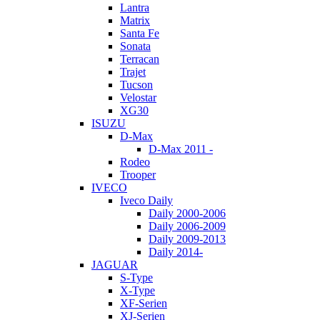
Lantra
Matrix
Santa Fe
Sonata
Terracan
Trajet
Tucson
Velostar
XG30
ISUZU
D-Max
D-Max 2011 -
Rodeo
Trooper
IVECO
Iveco Daily
Daily 2000-2006
Daily 2006-2009
Daily 2009-2013
Daily 2014-
JAGUAR
S-Type
X-Type
XF-Serien
XJ-Serien