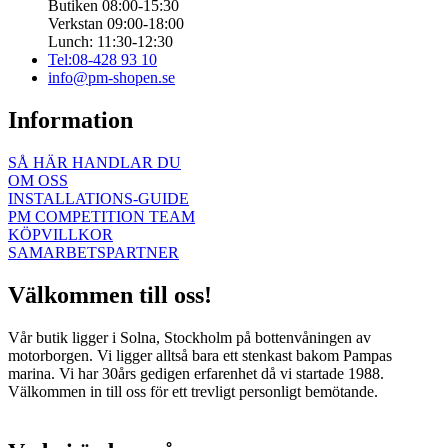
Butiken 08:00-15:30
Verkstan 09:00-18:00
Lunch: 11:30-12:30
Tel:08-428 93 10
info@pm-shopen.se
Information
SÅ HÄR HANDLAR DU
OM OSS
INSTALLATIONS-GUIDE
PM COMPETITION TEAM
KÖPVILLKOR
SAMARBETSPARTNER
Välkommen till oss!
Vår butik ligger i Solna, Stockholm på bottenvåningen av
motorborgen. Vi ligger alltså bara ett stenkast bakom Pampas
marina. Vi har 30års gedigen erfarenhet då vi startade 1988.
Välkommen in till oss för ett trevligt personligt bemötande.