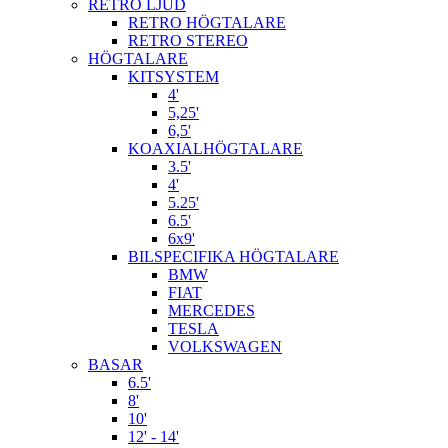
RETRO LJUD
RETRO HÖGTALARE
RETRO STEREO
HÖGTALARE
KITSYSTEM
4'
5,25'
6,5'
KOAXIALHÖGTALARE
3.5'
4'
5.25'
6.5'
6x9'
BILSPECIFIKA HÖGTALARE
BMW
FIAT
MERCEDES
TESLA
VOLKSWAGEN
BASAR
6.5'
8'
10'
12' - 14'