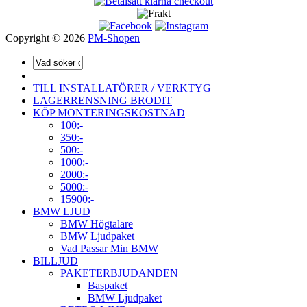
Copyright © 2026
PM-Shopen
TILL INSTALLATÖRER / VERKTYG
LAGERRENSNING BRODIT
KÖP MONTERINGSKOSTNAD
100:-
350:-
500:-
1000:-
2000:-
5000:-
15900:-
BMW LJUD
BMW Högtalare
BMW Ljudpaket
Vad Passar Min BMW
BILLJUD
PAKETERBJUDANDEN
Baspaket
BMW Ljudpaket