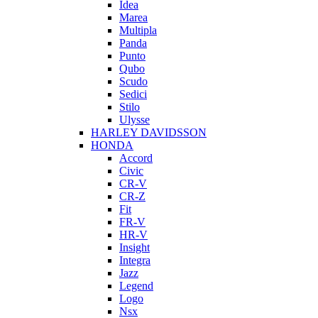
Idea
Marea
Multipla
Panda
Punto
Qubo
Scudo
Sedici
Stilo
Ulysse
HARLEY DAVIDSSON
HONDA
Accord
Civic
CR-V
CR-Z
Fit
FR-V
HR-V
Insight
Integra
Jazz
Legend
Logo
Nsx