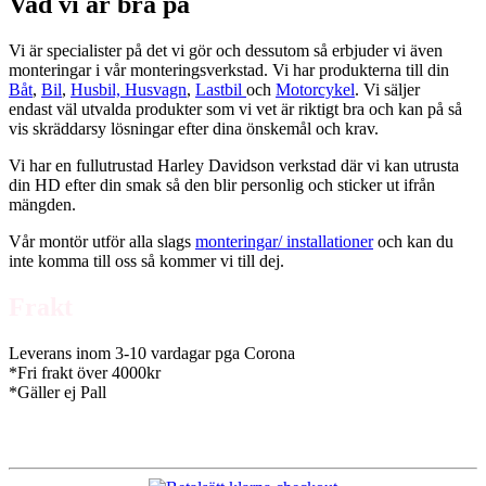
Vad vi är bra på
Vi är specialister på det vi gör och dessutom så erbjuder vi även
monteringar i vår monteringsverkstad. Vi har produkterna till din
Båt
,
Bil
,
Husbil, Husvagn
,
Lastbil
och
Motorcykel
. Vi säljer
endast väl utvalda produkter som vi vet är riktigt bra och kan på så
vis skräddarsy lösningar efter dina önskemål och krav.
Vi har en fullutrustad Harley Davidson verkstad där vi kan utrusta
din HD efter din smak så den blir personlig och sticker ut ifrån
mängden.
Vår montör utför alla slags
monteringar/ installationer
och kan du
inte komma till oss så kommer vi till dej.
Frakt
Leverans inom 3-10 vardagar pga Corona
*Fri frakt över 4000kr
*Gäller ej Pall