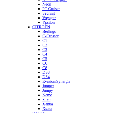
Neon
PT Cruiser
Sebring
Voyager
Ypsilon
CITROEN
Berlingo
C-Crosser
C1
C2
C3
C4
C5
C6
C8
DS3
DS4
Evasion/Synergie
Jumper
Jumpy
Nemo
Saxo
Xantia
Xsara