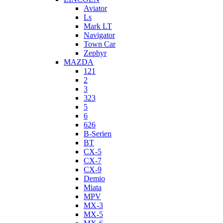
Aviator
Ls
Mark LT
Navigator
Town Car
Zephyr
MAZDA
121
2
3
323
5
6
626
B-Serien
BT
CX-5
CX-7
CX-9
Demio
Miata
MPV
MX-3
MX-5