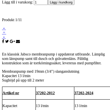
Lägg till i varukorg:
Produkt 1/11
«
=
»
En klassisk Jabsco membranpump i uppdaterat utförande. Lämplig
som länspump samt till dusch och gråvattenläns. Pålitlig
konstruktion som är torrkörningssäker, levereras med pumpfilter.
Membranpump med 19mm (3/4″) slanganslutning
Kapacitet 13 l/min
Sughöjd på upp till 2 meter
Artikel nr
37202-2012
37202-2024
Kapacitet
13 l/min
13 l/min