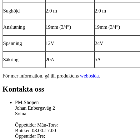
Sughöjd
2,0 m
2,0 m
Anslutning
19mm (3/4”)
19mm (3/4”)
Spänning
12V
24V
Säkring
20A
5A
För mer information, gå till produktens
webbsida
.
Kontakta oss
PM-Shopen
Johan Enbergsväg 2
Solna
Öppettider Mån-Tors:
Butiken 08:00-17:00
Öppettider Fre: