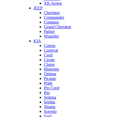
XK-Serien
JEEP
Cherokee
Commander
Compass
Grand Cherokee
Patriot
Wrangler
KIA
Carens
Carnival
Ceed
Cerato
Clarus
Magentis
Optima
Picanto
Pride
Pro Ceed
Rio
Sedona
Sephia
Shuma
Sorento
Soul