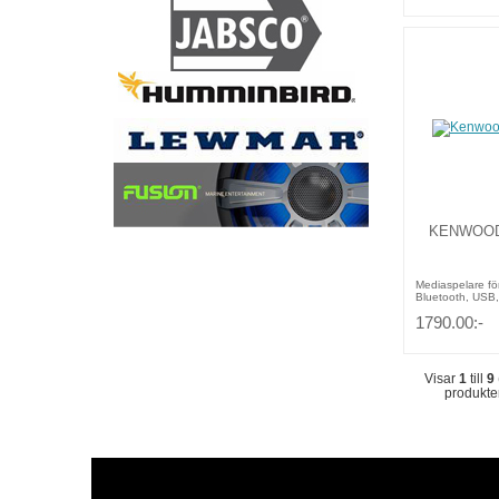
KENWOOD
Mediaspelare fö
Bluetooth, USB
1790.00:-
Visar
1
till
9
produkte