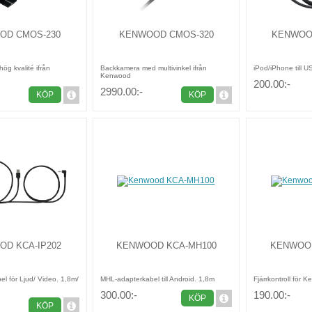
OD CMOS-230
KENWOOD CMOS-320
KENWOOD
ög kvalité ifrån
Backkamera med multivinkel ifrån
iPod/iPhone till U
Kenwood
200.00:-
2990.00:-
KÖP
KÖP
D KCA-IP202
KENWOOD KCA-MH100
KENWOOD
l för Ljud/ Video. 1,8m/
MHL-adapterkabel till Android. 1,8m
Fjärrkontroll för 
300.00:-
190.00:-
KÖP
KÖP