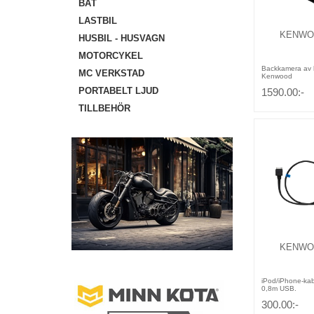
BÅT
LASTBIL
KENWO
HUSBIL - HUSVAGN
MOTORCYKEL
Backkamera av h
MC VERKSTAD
Kenwood
PORTABELT LJUD
1590.00:-
TILLBEHÖR
KENWOO
iPod/iPhone-kabe
0,8m USB.
300.00:-