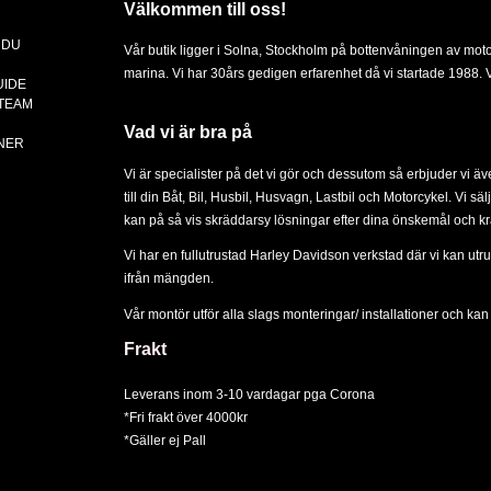
Välkommen till oss!
 DU
Vår butik ligger i Solna, Stockholm på bottenvåningen av mot
marina. Vi har 30års gedigen erfarenhet då vi startade 1988. Vä
UIDE
 TEAM
Vad vi är bra på
NER
Vi är specialister på det vi gör och dessutom så erbjuder vi ä
till din
Båt
,
Bil
,
Husbil, Husvagn
,
Lastbil
och
Motorcykel
. Vi sä
kan på så vis skräddarsy lösningar efter dina önskemål och kr
Vi har en fullutrustad Harley Davidson verkstad där vi kan utru
ifrån mängden.
Vår montör utför alla slags
monteringar/ installationer
och kan d
Frakt
Leverans inom 3-10 vardagar pga Corona
*Fri frakt över 4000kr
*Gäller ej Pall