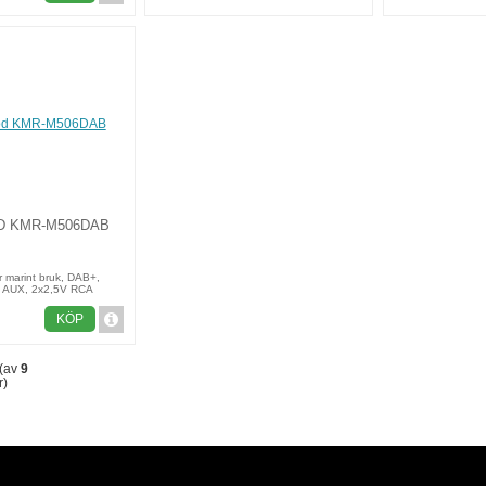
 KMR-M506DAB
r marint bruk, DAB+,
, AUX, 2x2,5V RCA
KÖP
(av
9
r)