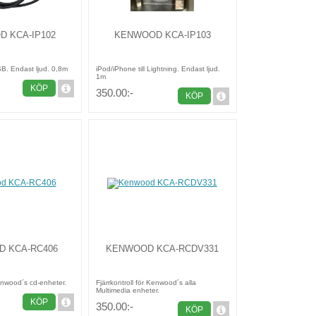
 KCA-IP102
KENWOOD KCA-IP103
SB. Endast ljud. 0,8m
iPod/iPhone till Lightning. Endast ljud.
1m
KÖP
350.00:-
KÖP
 KCA-RC406
KENWOOD KCA-RCDV331
Kenwood´s cd-enheter.
Fjärrkontroll för Kenwood´s alla
Multimedia enheter.
KÖP
350.00:-
KÖP