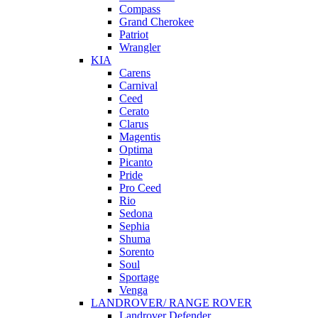
Compass
Grand Cherokee
Patriot
Wrangler
KIA
Carens
Carnival
Ceed
Cerato
Clarus
Magentis
Optima
Picanto
Pride
Pro Ceed
Rio
Sedona
Sephia
Shuma
Sorento
Soul
Sportage
Venga
LANDROVER/ RANGE ROVER
Landrover Defender