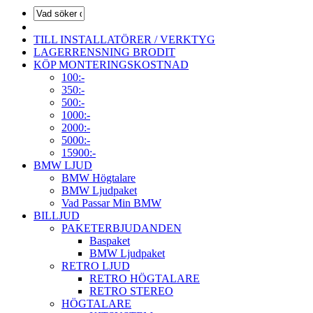
TILL INSTALLATÖRER / VERKTYG
LAGERRENSNING BRODIT
KÖP MONTERINGSKOSTNAD
100:-
350:-
500:-
1000:-
2000:-
5000:-
15900:-
BMW LJUD
BMW Högtalare
BMW Ljudpaket
Vad Passar Min BMW
BILLJUD
PAKETERBJUDANDEN
Baspaket
BMW Ljudpaket
RETRO LJUD
RETRO HÖGTALARE
RETRO STEREO
HÖGTALARE