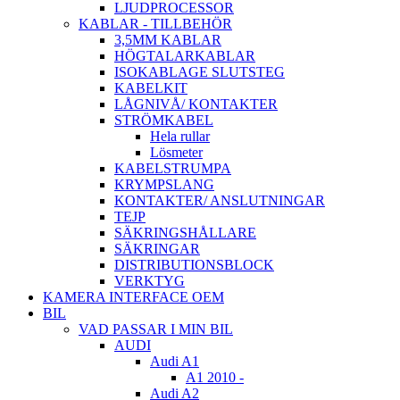
LJUDPROCESSOR
KABLAR - TILLBEHÖR
3,5MM KABLAR
HÖGTALARKABLAR
ISOKABLAGE SLUTSTEG
KABELKIT
LÅGNIVÅ/ KONTAKTER
STRÖMKABEL
Hela rullar
Lösmeter
KABELSTRUMPA
KRYMPSLANG
KONTAKTER/ ANSLUTNINGAR
TEJP
SÄKRINGSHÅLLARE
SÄKRINGAR
DISTRIBUTIONSBLOCK
VERKTYG
KAMERA INTERFACE OEM
BIL
VAD PASSAR I MIN BIL
AUDI
Audi A1
A1 2010 -
Audi A2