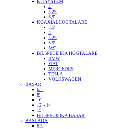
KITSYSTEM
4'
5,25'
6,5'
KOAXIALHÖGTALARE
3.5'
4'
5.25'
6.5'
6x9'
BILSPECIFIKA HÖGTALARE
BMW
FIAT
MERCEDES
TESLA
VOLKSWAGEN
BASAR
6.5'
8'
10'
12' - 14'
15'
BILSPECIFIKA BASAR
BASLÅDA
6,5'