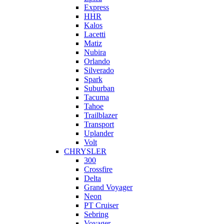
Express
HHR
Kalos
Lacetti
Matiz
Nubira
Orlando
Silverado
Spark
Suburban
Tacuma
Tahoe
Trailblazer
Transport
Uplander
Volt
CHRYSLER
300
Crossfire
Delta
Grand Voyager
Neon
PT Cruiser
Sebring
Voyager