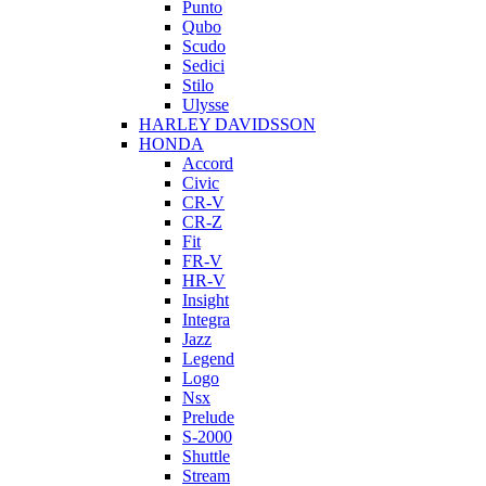
Punto
Qubo
Scudo
Sedici
Stilo
Ulysse
HARLEY DAVIDSSON
HONDA
Accord
Civic
CR-V
CR-Z
Fit
FR-V
HR-V
Insight
Integra
Jazz
Legend
Logo
Nsx
Prelude
S-2000
Shuttle
Stream