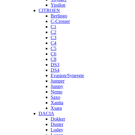
Ypsilon
CITROEN
Berlingo
C-Crosser
C1
C2
C3
C4
C5
C6
C8
DS3
DS4
Evasion/Synergie
Jumper
Jumpy
Nemo
Saxo
Xantia
Xsara
DACIA
Dokker
Duster
Lodgy