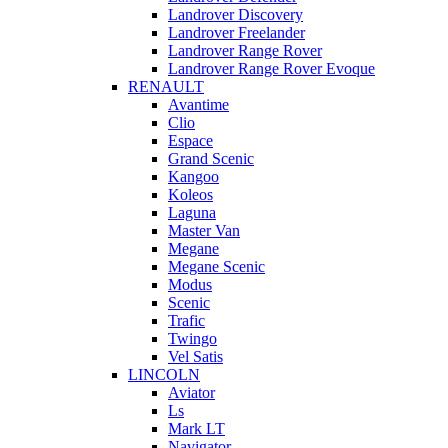
Landrover Discovery
Landrover Freelander
Landrover Range Rover
Landrover Range Rover Evoque
RENAULT
Avantime
Clio
Espace
Grand Scenic
Kangoo
Koleos
Laguna
Master Van
Megane
Megane Scenic
Modus
Scenic
Trafic
Twingo
Vel Satis
LINCOLN
Aviator
Ls
Mark LT
Navigator