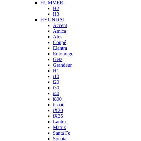
HUMMER
H2
H3
HYUNDAI
Accent
Amica
Atos
Coupé
Elantra
Entourage
Getz
Grandeur
H1
i10
i20
i30
i40
i800
iLoad
iX20
iX35
Lantra
Matrix
Santa Fe
Sonata