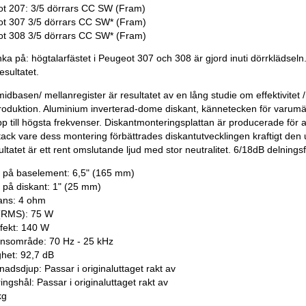
t 207: 3/5 dörrars CC SW (Fram)
t 307 3/5 dörrars CC SW* (Fram)
t 308 3/5 dörrars CC SW* (Fram)
tänka på: högtalarfästet i Peugeot 307 och 308 är gjord inuti dörrklädseln.
resultatet.
idbasen/ mellanregister är resultatet av en lång studie om effektivite
roduktion. Aluminium inverterad-dome diskant, kännetecken för varumär
upp till högsta frekvenser. Diskantmonteringsplattan är producerade fö
 tack vare dess montering förbättrades diskantutvecklingen kraftigt den 
ultatet är ett rent omslutande ljud med stor neutralitet. 6/18dB delningsfi
k på baselement: 6,5" (165 mm)
k på diskant: 1" (25 mm)
ans: 4 ohm
 (RMS): 75 W
fekt: 140 W
nsområde: 70 Hz - 25 kHz
ghet: 92,7 dB
nadsdjup: Passar i originaluttaget rakt av
ngshål: Passar i originaluttaget rakt av
kg