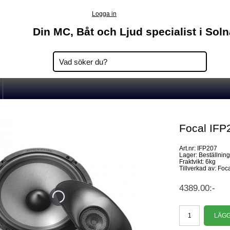
Logga in
Din MC, Båt och Ljud specialist i Sol
Focal IFP
Art.nr: IFP207
Lager: Beställnin
Fraktvikt: 6kg
Tillverkad av: Foc
4389.00:-