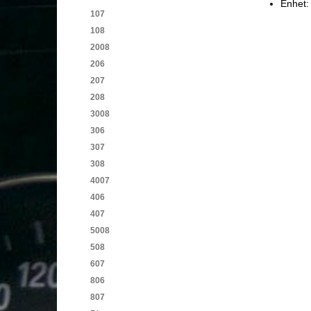
Enhet:
107
108
2008
206
207
208
3008
306
307
308
4007
406
407
5008
508
607
806
807