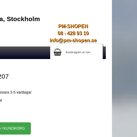
na, Stockholm
PM-SHOPEN
08 - 428 93 10
info@pm-shopen.se
Kundvagnen är tom.
207
gsvara 3-5 vardagar
al