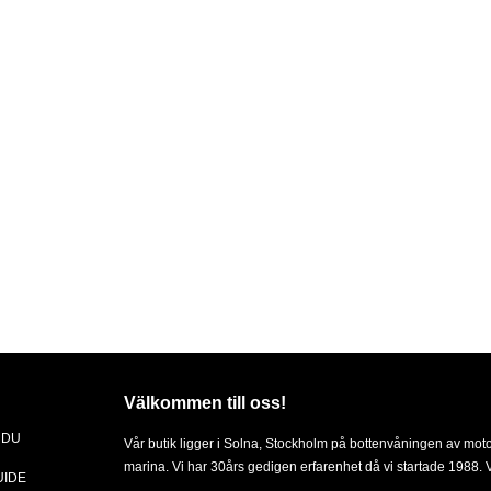
Välkommen till oss!
 DU
Vår butik ligger i Solna, Stockholm på bottenvåningen av mot
marina. Vi har 30års gedigen erfarenhet då vi startade 1988. Vä
UIDE