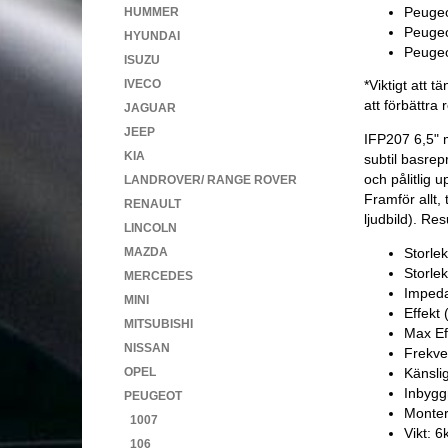
Peugeo
HUMMER
Peugeo
HYUNDAI
Peugeo
ISUZU
IVECO
*Viktigt att 
att förbättra 
JAGUAR
JEEP
IFP207 6,5" m
KIA
subtil basrep
och pålitlig 
LANDROVER/ RANGE ROVER
Framför allt,
RENAULT
ljudbild). Res
LINCOLN
MAZDA
Storle
Storle
MERCEDES
Imped
MINI
Effekt
MITSUBISHI
Max Ef
NISSAN
Frekve
OPEL
Känsli
Inbygg
PEUGEOT
Monteri
1007
Vikt: 6
106