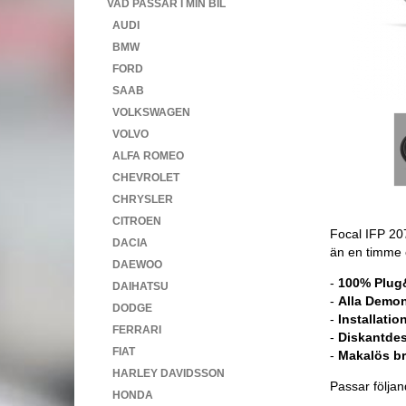
VAD PASSAR I MIN BIL
AUDI
BMW
FORD
SAAB
VOLKSWAGEN
VOLVO
ALFA ROMEO
CHEVROLET
CHRYSLER
CITROEN
Focal IFP 20
DACIA
än en timme 
DAEWOO
-
100% Plug
DAIHATSU
-
Alla Demon
DODGE
-
Installatio
FERRARI
-
Diskantdesi
FIAT
-
Makalös br
HARLEY DAVIDSSON
Passar följan
HONDA