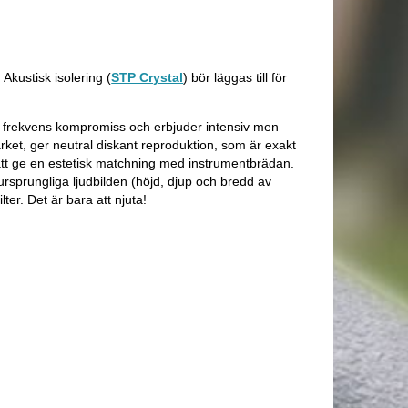
 Akustisk isolering (
STP Crystal
) bör läggas till för
t / frekvens kompromiss och erbjuder intensiv men
ket, ger neutral diskant reproduktion, som är exakt
r att ge en estetisk matchning med instrumentbrädan.
ursprungliga ljudbilden (höjd, djup och bredd av
lter. Det är bara att njuta!