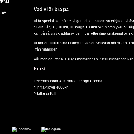
 TEAM
Vad vi är bra på
NER
Vi är specialister på det vi gör och dessutom så erbjuder vi ä
till din
Båt
,
Bil
,
Husbil, Husvagn
,
Lastbil
och
Motorcykel
. Vi sä
kan på så vis skräddarsy lösningar efter dina önskemål och kr
Vi har en fullutrustad Harley Davidson verkstad där vi kan utru
ifrån mängden.
Vår montör utför alla slags
monteringar/ installationer
och kan d
Frakt
Leverans inom 3-10 vardagar pga Corona
*Fri frakt över 4000kr
*Gäller ej Pall