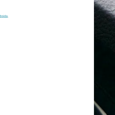
bsida
.