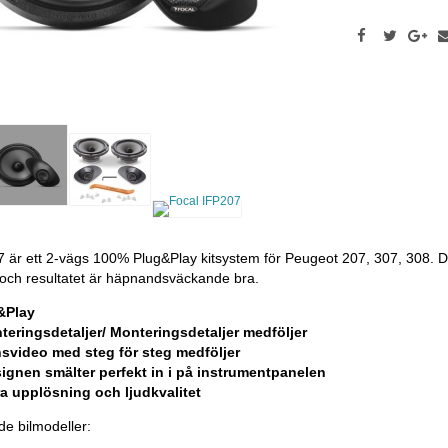
7 är ett 2-vägs 100% Plug&Play kitsystem för Peugeot 207, 307, 308. D
och resultatet är häpnandsväckande bra.
&Play
teringsdetaljer/ Monteringsdetaljer medföljer
nsvideo med steg för steg medföljer
gnen smälter perfekt in i på instrumentpanelen
a upplösning och ljudkvalitet
de bilmodeller: